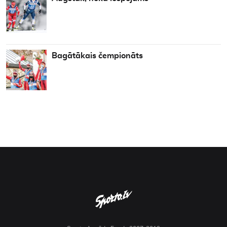
Bagātākais čempionāts