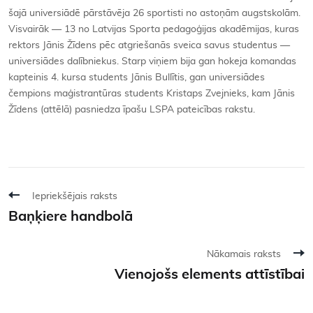
šajā universiādē pārstāvēja 26 sportisti no astoņām augstskolām.
Visvairāk — 13 no Latvijas Sporta pedagoģijas akadēmijas, kuras
rektors Jānis Žīdens pēc atgriešanās sveica savus studentus —
universiādes dalībniekus. Starp viņiem bija gan hokeja komandas
kapteinis 4. kursa students Jānis Bullītis, gan universiādes
čempions maģistrantūras students Kristaps Zvejnieks, kam Jānis
Žīdens (attēlā) pasniedza īpašu LSPA pateicības rakstu.
Iepriekšējais raksts
Baņķiere handbolā
Nākamais raksts
Vienojošs elements attīstībai