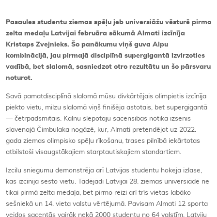
Pasaules studentu ziemas spēļu jeb universiāžu vēsturē pirmo
zelta medaļu Latvijai februāra sākumā Almati izcīnīja
Kristaps Zvejnieks. Šo panākumu viņš guva Alpu
kombinācijā, jau pirmajā disciplīnā supergigantā izvirzoties
vadībā, bet slalomā, sasniedzot otro rezultātu un šo pārsvaru
noturot.
Savā pamatdisciplīnā slalomā mūsu divkārtējais olimpietis izcīnīja
piekto vietu, milzu slalomā viņš finišēja astotais, bet supergigantā
— četrpadsmitais. Kalnu slēpotāju sacensības notika izsenis
slavenajā Čimbulaka nogāzē, kur, Almati pretendējot uz 2022.
gada ziemas olimpisko spēļu rīkošanu, trases pilnībā iekārtotas
atbilstoši visaugstākajiem starptautiskajiem standartiem.
Izcilu sniegumu demonstrēja arī Latvijas studentu hokeja izlase,
kas izcīnīja sesto vietu. Tādējādi Latvijai 28. ziemas universiādē ne
tikai pirmā zelta medaļa, bet pirmo reizi arī trīs vietas labāko
sešniekā un 14. vieta valstu vērtējumā. Pavisam Almati 12 sporta
veidos sacentās vairāk nekā 2000 studentu no 64 valstīm. Latviju