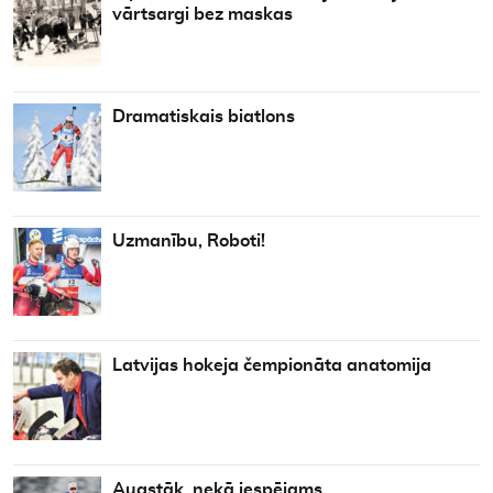
vārtsargi bez maskas
Dramatiskais biatlons
Uzmanību, Roboti!
Latvijas hokeja čempionāta anatomija
Augstāk, nekā iespējams