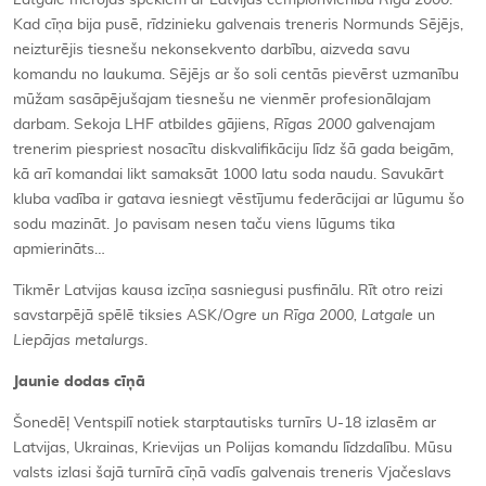
Latgale
mērojās spēkiem ar Latvijas čempionvienību
Rīga 2000
.
Kad cīņa bija pusē, rīdzinieku galvenais treneris Normunds Sējējs,
neizturējis tiesnešu nekonsekvento darbību, aizveda savu
komandu no laukuma. Sējējs ar šo soli centās pievērst uzmanību
mūžam sasāpējušajam tiesnešu ne vienmēr profesionālajam
darbam. Sekoja LHF atbildes gājiens,
Rīgas 2000
galvenajam
trenerim piespriest nosacītu diskvalifikāciju līdz šā gada beigām,
kā arī komandai likt samaksāt 1000 latu soda naudu. Savukārt
kluba vadība ir gatava iesniegt vēstījumu federācijai ar lūgumu šo
sodu mazināt. Jo pavisam nesen taču viens lūgums tika
apmierināts…
Tikmēr Latvijas kausa izcīņa sasniegusi pusfinālu. Rīt otro reizi
savstarpējā spēlē tiksies ASK/
Ogre un Rīga 2000, Latgale
un
Liepājas metalurgs
.
Jaunie dodas cīņā
Šonedēļ Ventspilī notiek starptautisks turnīrs U-18 izlasēm ar
Latvijas, Ukrainas, Krievijas un Polijas komandu līdzdalību. Mūsu
valsts izlasi šajā turnīrā cīņā vadīs galvenais treneris Vjačeslavs