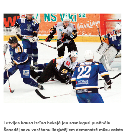
Kontakti
Latvijas kausa izcīņa hokejā jau sasniegusi pusfinālu.
Šonedēļ savu varēšanu līdzjutējiem demonstrē mūsu valsts