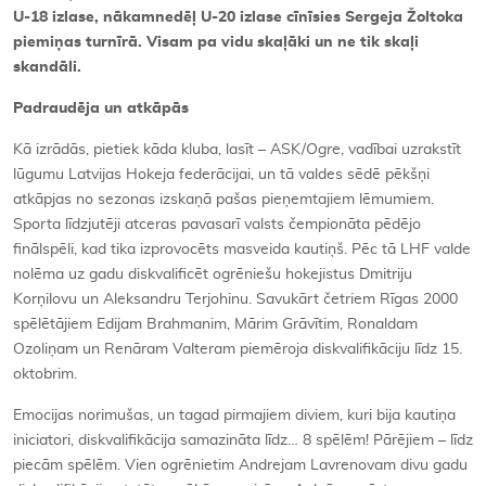
U-18 izlase, nākamnedēļ U-20 izlase cīnīsies Sergeja Žoltoka
piemiņas turnīrā. Visam pa vidu skaļāki un ne tik skaļi
skandāli.
Padraudēja un atkāpās
Kā izrādās, pietiek kāda kluba, lasīt – ASK/
Ogre
, vadībai uzrakstīt
lūgumu Latvijas Hokeja federācijai, un tā valdes sēdē pēkšņi
atkāpjas no sezonas izskaņā pašas pieņemtajiem lēmumiem.
Sporta līdzjutēji atceras pavasarī valsts čempionāta pēdējo
finālspēli, kad tika izprovocēts masveida kautiņš. Pēc tā LHF valde
nolēma uz gadu diskvalificēt ogrēniešu hokejistus Dmitriju
Korņilovu un Aleksandru Terjohinu. Savukārt četriem Rīgas 2000
spēlētājiem Edijam Brahmanim, Mārim Grāvītim, Ronaldam
Ozoliņam un Renāram Valteram piemēroja diskvalifikāciju līdz 15.
oktobrim.
Emocijas norimušas, un tagad pirmajiem diviem, kuri bija kautiņa
iniciatori, diskvalifikācija samazināta līdz… 8 spēlēm! Pārējiem – līdz
piecām spēlēm. Vien ogrēnietim Andrejam Lavrenovam divu gadu