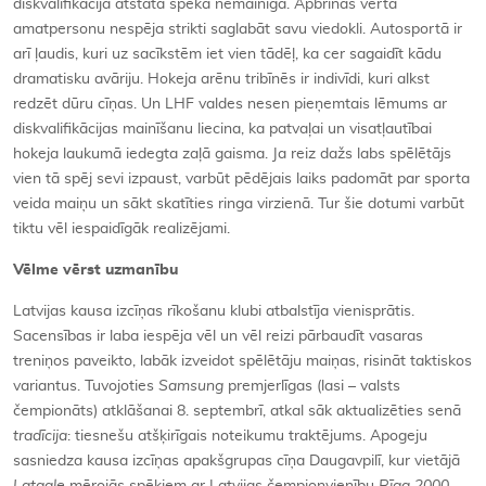
diskvalifikācija atstāta spēkā nemainīga. Apbrīnas vērta
amatpersonu nespēja strikti saglabāt savu viedokli. Autosportā ir
arī ļaudis, kuri uz sacīkstēm iet vien tādēļ, ka cer sagaidīt kādu
dramatisku avāriju. Hokeja arēnu tribīnēs ir indivīdi, kuri alkst
redzēt dūru cīņas. Un LHF valdes nesen pieņemtais lēmums ar
diskvalifikācijas mainīšanu liecina, ka patvaļai un visatļautībai
hokeja laukumā iedegta zaļā gaisma. Ja reiz dažs labs spēlētājs
vien tā spēj sevi izpaust, varbūt pēdējais laiks padomāt par sporta
veida maiņu un sākt skatīties ringa virzienā. Tur šie dotumi varbūt
tiktu vēl iespaidīgāk realizējami.
Vēlme vērst uzmanību
Latvijas kausa izcīņas rīkošanu klubi atbalstīja vienisprātis.
Sacensības ir laba iespēja vēl un vēl reizi pārbaudīt vasaras
treniņos paveikto, labāk izveidot spēlētāju maiņas, risināt taktiskos
variantus. Tuvojoties
Samsung
premjerlīgas (lasi – valsts
čempionāts) atklāšanai 8. septembrī, atkal sāk aktualizēties senā
tradīcija
: tiesnešu atšķirīgais noteikumu traktējums. Apogeju
sasniedza kausa izcīņas apakšgrupas cīņa Daugavpilī, kur vietājā