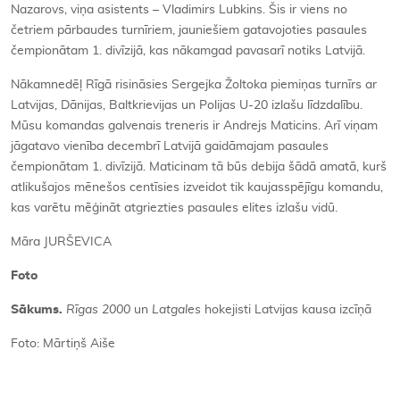
Nazarovs, viņa asistents – Vladimirs Lubkins. Šis ir viens no
četriem pārbaudes turnīriem, jauniešiem gatavojoties pasaules
čempionātam 1. divīzijā, kas nākamgad pavasarī notiks Latvijā.
Nākamnedēļ Rīgā risināsies Sergejka Žoltoka piemiņas turnīrs ar
Latvijas, Dānijas, Baltkrievijas un Polijas U-20 izlašu līdzdalību.
Mūsu komandas galvenais treneris ir Andrejs Maticins. Arī viņam
jāgatavo vienība decembrī Latvijā gaidāmajam pasaules
čempionātam 1. divīzijā. Maticinam tā būs debija šādā amatā, kurš
atlikušajos mēnešos centīsies izveidot tik kaujasspējīgu komandu,
kas varētu mēģināt atgriezties pasaules elites izlašu vidū.
Māra JURŠEVICA
Foto
Sākums.
Rīgas 2000
un
Latgales
hokejisti Latvijas kausa izcīņā
Foto: Mārtiņš Aiše