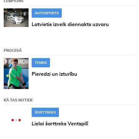
ČEMPIONS
AUTOSPORTS
Latvietis izvelk diennakts uzvaru
PROCESĀ
TENISS
Pieredzi un izturību
KĀ TAS NOTIEK
ŠORTTREKS
Lielai šorttreks Ventspilī