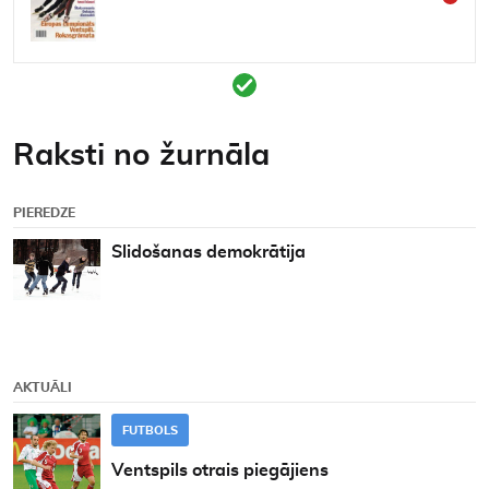
Kontakti
Raksti no žurnāla
PIEREDZE
Slidošanas demokrātija
AKTUĀLI
FUTBOLS
Ventspils otrais piegājiens