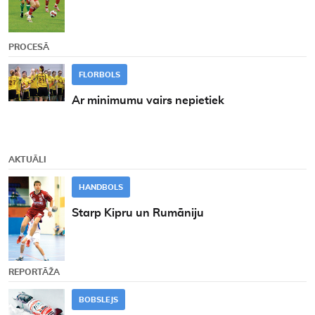
PROCESĀ
FLORBOLS
Ar minimumu vairs nepietiek
AKTUĀLI
HANDBOLS
Starp Kipru un Rumāniju
REPORTĀŽA
BOBSLEJS