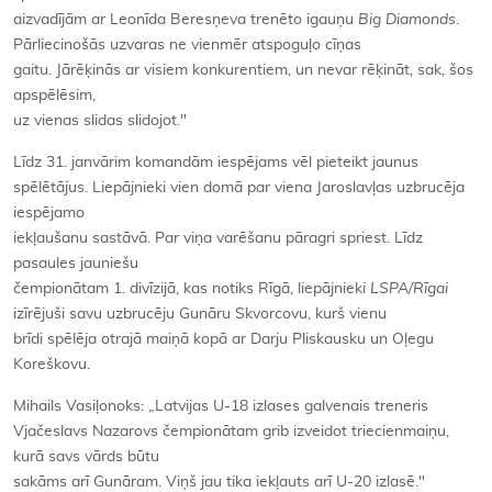
aizvadījām ar Leonīda Beresņeva trenēto igauņu
Big Diamonds
.
Pārliecinošās uzvaras ne vienmēr atspoguļo cīņas
gaitu. Jārēķinās ar visiem konkurentiem, un nevar rēķināt, sak, šos
apspēlēsim,
uz vienas slidas slidojot."
Līdz 31. janvārim komandām iespējams vēl pieteikt jaunus
spēlētājus. Liepājnieki vien domā par viena Jaroslavļas uzbrucēja
iespējamo
iekļaušanu sastāvā. Par viņa varēšanu pāragri spriest. Līdz
pasaules jauniešu
čempionātam 1. divīzijā, kas notiks Rīgā, liepājnieki
LSPA/Rīgai
izīrējuši savu uzbrucēju Gunāru Skvorcovu, kurš vienu
brīdi spēlēja otrajā maiņā kopā ar Darju Pliskausku un Oļegu
Koreškovu.
Mihails Vasiļonoks: „Latvijas U-18 izlases galvenais treneris
Vjačeslavs Nazarovs čempionātam grib izveidot triecienmaiņu,
kurā savs vārds būtu
sakāms arī Gunāram. Viņš jau tika iekļauts arī U-20 izlasē."