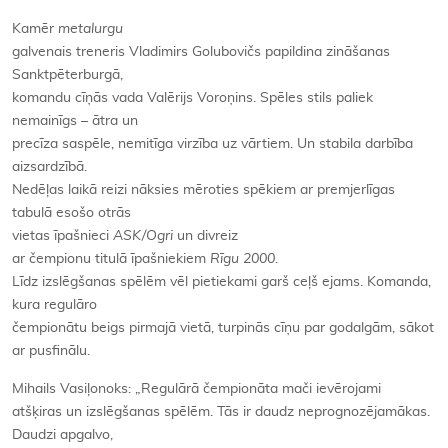
Kamēr
metalurgu
galvenais treneris Vladimirs Golubovičs papildina zināšanas
Sanktpēterburgā,
komandu cīņās vada Valērijs Voroņins. Spēles stils paliek
nemainīgs – ātra un
precīza saspēle, nemitīga virzība uz vārtiem. Un stabila darbība
aizsardzībā.
Nedēļas laikā reizi nāksies mēroties spēkiem ar premjerlīgas
tabulā esošo otrās
vietas īpašnieci
ASK/Ogri
un divreiz
ar čempionu titulā īpašniekiem
Rīgu 2000
.
Līdz izslēgšanas spēlēm vēl pietiekami garš ceļš ejams. Komanda,
kura regulāro
čempionātu beigs pirmajā vietā, turpinās cīņu par godalgām, sākot
ar pusfinālu.
Mihails Vasiļonoks: „Regulārā čempionāta mači ievērojami
atšķiras un izslēgšanas spēlēm. Tās ir daudz neprognozējamākas.
Daudzi apgalvo,