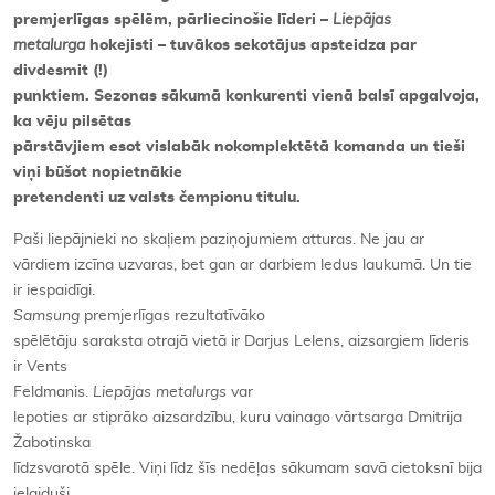
premjerlīgas spēlēm, pārliecinošie līderi –
Liepājas
metalurga
hokejisti – tuvākos sekotājus apsteidza par
divdesmit (!)
punktiem. Sezonas sākumā konkurenti vienā balsī apgalvoja,
ka vēju pilsētas
pārstāvjiem esot vislabāk nokomplektētā komanda un tieši
viņi būšot nopietnākie
pretendenti uz valsts čempionu titulu.
Paši liepājnieki no skaļiem paziņojumiem atturas. Ne jau ar
vārdiem izcīna uzvaras, bet gan ar darbiem ledus laukumā. Un tie
ir iespaidīgi.
Samsung
premjerlīgas rezultatīvāko
spēlētāju saraksta otrajā vietā ir Darjus Lelens, aizsargiem līderis
ir Vents
Feldmanis.
Liepājas metalurgs
var
lepoties ar stiprāko aizsardzību, kuru vainago vārtsarga Dmitrija
Žabotinska
līdzsvarotā spēle. Viņi līdz šīs nedēļas sākumam savā cietoksnī bija
ielaiduši