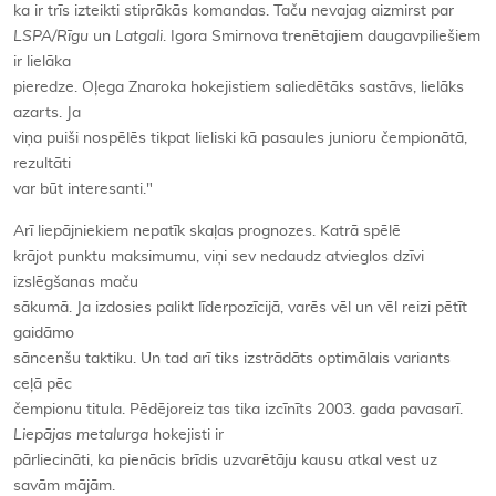
ka ir trīs izteikti stiprākās komandas. Taču nevajag aizmirst par
LSPA/Rīgu
un
Latgali
. Igora Smirnova trenētajiem daugavpiliešiem
ir lielāka
pieredze. Oļega Znaroka hokejistiem saliedētāks sastāvs, lielāks
azarts. Ja
viņa puiši nospēlēs tikpat lieliski kā pasaules junioru čempionātā,
rezultāti
var būt interesanti."
Arī liepājniekiem nepatīk skaļas prognozes. Katrā spēlē
krājot punktu maksimumu, viņi sev nedaudz atvieglos dzīvi
izslēgšanas maču
sākumā. Ja izdosies palikt līderpozīcijā, varēs vēl un vēl reizi pētīt
gaidāmo
sāncenšu taktiku. Un tad arī tiks izstrādāts optimālais variants
ceļā pēc
čempionu titula. Pēdējoreiz tas tika izcīnīts 2003. gada pavasarī.
Liepājas metalurga
hokejisti ir
pārliecināti, ka pienācis brīdis uzvarētāju kausu atkal vest uz
savām mājām.