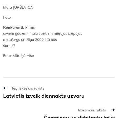
Māra JURŠEVICA
Foto
Konkurenti.
Pirms
diviem gadiem finālā spēkiem mērojās
Liepājas
metalurgs
un
Rīga 2000
. Kā būs
šoreiz?
Foto: Mārtiņš Aiše
Iepriekšējais raksts
Latvietis izvelk diennakts uzvaru
Nākamais raksts
Čempionu un debitantu laiks