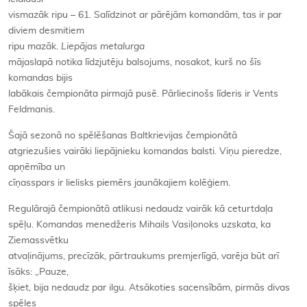
vismazāk ripu – 61. Salīdzinot ar pārējām komandām, tas ir par
diviem desmitiem
ripu mazāk.
Liepājas metalurga
mājaslapā notika līdzjutēju balsojums, nosakot, kurš no šīs
komandas bijis
labākais čempionāta pirmajā pusē. Pārliecinošs līderis ir Vents
Feldmanis.
Šajā sezonā no spēlēšanas Baltkrievijas čempionātā
atgriezušies vairāki liepājnieku komandas balsti. Viņu pieredze,
apņēmība un
cīņasspars ir lielisks piemērs jaunākajiem kolēģiem.
Regulārajā čempionātā atlikusi nedaudz vairāk kā ceturtdaļa
spēļu. Komandas menedžeris Mihails Vasiļonoks uzskata, ka
Ziemassvētku
atvaļinājums, precīzāk, pārtraukums premjerlīgā, varēja būt arī
īsāks: „Pauze,
šķiet, bija nedaudz par ilgu. Atsākoties sacensībām, pirmās divas
spēles