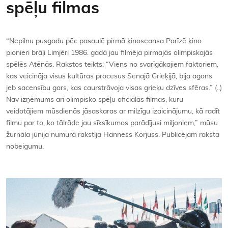
spēļu filmas
Kontakti
“Nepilnu pusgadu pēc pasaulē pirmā kinoseansa Parīzē kino
pionieri brāļi Limjēri 1986. gadā jau filmēja pirmajās olimpiskajās
spēlēs Atēnās. Rakstos teikts: “Viens no svarīgākajiem faktoriem,
kas veicināja visus kultūras procesus Senajā Grieķijā, bija agons
jeb sacensību gars, kas caurstrāvoja visas grieķu dzīves sfēras.” (..)
Nav izņēmums arī olimpisko spēļu oficiālās filmas, kuru
veidotājiem mūsdienās jāsaskaras ar milzīgu izaicinājumu, kā radīt
filmu par to, ko tālrāde jau sīksīkumos parādījusi miljoniem,” mūsu
žurnāla jūnija numurā rakstīja Hanness Korjuss. Publicējam raksta
nobeigumu.