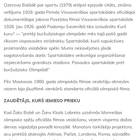
Ozerova Balādē par sportu (1979) ietilpst epizode citāts, zināms
veltījums 1928. gada Pirmās Vissavienības spartakiādes oficiālajai
dokumentālajai Jakova Poseļska filmai Vissavienības spartakiāde
1928. Jau 1926. gadā Padomju Savienībā tika izsludināts Kurš
kuru? — “pretēji buržuāziskajai olimpiādei mēs tajā pašā gadā
rīkosim vispasaules strādnieku Spartakiādi, kurā sapulcēsies
proletariāta vislabākie spēki. Mums nekavējoties jāsāk
sagatavošanās darbi. Spartakiādes veiksmīgai organizēšanai
nepieciešams grandiozs stadions. Pasaules spartakiāde pret
buržuāzisko Olimpiādi!”
Pēc Maskavas 1980. gada olimpiskās filmas veidotāju atmiņām
viņiem bija jāuzfilmē vienkārši standarta oficiālā olimpiskā filma.
ZAUDĒTĀJS, KURŠ IEMIESO PRIEKU
Kad Žaks Bobē un Žans Klods Labreks uzņēmās Monreālas
olimpisko spēļu oficiālās filmas veidošanu, viņiem vispirms dažas
dienas vajadzēja pavadīt kinozālē. Monotoni tarkšķēja projektors,
acu priekšā atainojās Atēnas, Parīze, Londona, Roma, aizvadīto