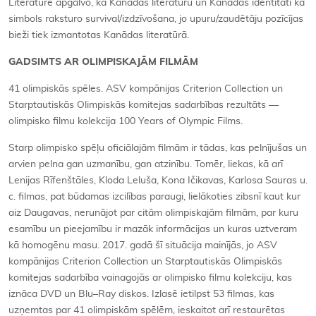
Literature apgalvo, ka Kanādas literatūru un Kanādas identitāti kā
simbols raksturo survival/izdzīvošana, jo upuru/zaudētāju pozīcījas
bieži tiek izmantotas Kanādas literatūrā.
GADSIMTS AR OLIMPISKAJĀM FILMĀM
41 olimpiskās spēles. ASV kompānijas Criterion Collection un
Starptautiskās Olimpiskās komitejas sadarbības rezultāts —
olimpisko filmu kolekcija 100 Years of Olympic Films.
Starp olimpisko spēļu oficiālajām filmām ir tādas, kas pelnījušas un
arvien pelna gan uzmanību, gan atzinību. Tomēr, liekas, kā arī
Lenijas Rīfenštāles, Kloda Leluša, Kona Ičikavas, Karlosa Sauras u.
c. filmas, pat būdamas izcilības paraugi, lielākoties zibsnī kaut kur
aiz Daugavas, nerunājot par citām olimpiskajām filmām, par kuru
esamību un pieejamību ir mazāk informācijas un kuras uztveram
kā homogēnu masu. 2017. gadā šī situācija mainījās, jo ASV
kompānijas Criterion Collection un Starptautiskās Olimpiskās
komitejas sadarbība vainagojās ar olimpisko filmu kolekciju, kas
iznāca DVD un Blu–Ray diskos. Izlasē ietilpst 53 filmas, kas
uzņemtas par 41 olimpiskām spēlēm, ieskaitot arī restaurētas