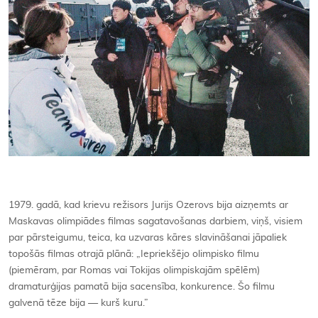
1979. gadā, kad krievu režisors Jurijs Ozerovs bija aizņemts ar
Maskavas olimpiādes filmas sagatavošanas darbiem, viņš, visiem
par pārsteigumu, teica, ka uzvaras kāres slavināšanai jāpaliek
topošās filmas otrajā plānā: „Iepriekšējo olimpisko filmu
(piemēram, par Romas vai Tokijas olimpiskajām spēlēm)
dramaturģijas pamatā bija sacensība, konkurence. Šo filmu
galvenā tēze bija — kurš kuru.”