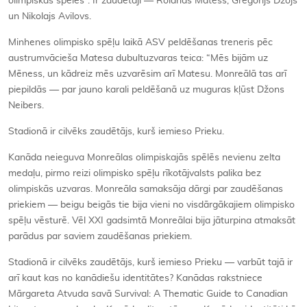
olimpiskās spēles”. Ir zaudētāji — Rolands Matess, Gregorijs Džojs
un Nikolajs Avilovs.
Minhenes olimpisko spēļu laikā ASV peldēšanas treneris pēc
austrumvācieša Matesa dubultuzvaras teica: “Mēs bijām uz
Mēness, un kādreiz mēs uzvarēsim arī Matesu. Monreālā tas arī
piepildās — par jauno karali peldēšanā uz muguras kļūst Džons
Neibers.
Stadionā ir cilvēks zaudētājs, kurš iemieso Prieku.
Kanāda neieguva Monreālas olimpiskajās spēlēs nevienu zelta
medaļu, pirmo reizi olimpisko spēļu rīkotājvalsts palika bez
olimpiskās uzvaras. Monreāla samaksāja dārgi par zaudēšanas
priekiem — beigu beigās tie bija vieni no visdārgākajiem olimpisko
spēļu vēsturē. Vēl XXI gadsimtā Monreālai bija jāturpina atmaksāt
parādus par saviem zaudēšanas priekiem.
Stadionā ir cilvēks zaudētājs, kurš iemieso Prieku — varbūt tajā ir
arī kaut kas no kanādiešu identitātes? Kanādas rakstniece
Mārgareta Atvuda savā Survival: A Thematic Guide to Canadian