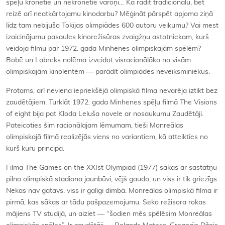
spēļu kronētie un nekronētie varoņi… Kā radīt tradicionālu, bet
reizē arī neatkārtojamu kinodarbu? Mēģināt pārspēt apjoma ziņā
līdz tam nebijušo Tokijas olimpiādes 600 autoru veikumu? Vai mest
izaicinājumu pasaules kinorežisūras zvaigžņu astotniekam, kurš
veidoja filmu par 1972. gada Minhenes olimpiskajām spēlēm?
Bobē un Labreks nolēma izveidot visracionālāko no visām
olimpiskajām kinolentēm — parādīt olimpiādes neveiksminiekus.
Protams, arī neviena iepriekšējā olimpiskā filma nevarēja iztikt bez
zaudētājiem. Turklāt 1972. gada Minhenes spēļu filmā The Visions
of eight bija pat Kloda Leluša novele ar nosaukumu Zaudētāji.
Pateicoties šim racionālajam lēmumam, tieši Monreālas
olimpiskajā filmā realizējās viens no variantiem, kā atteikties no
kurš kuru principa.
Filma The Games on the XXIst Olympiad (1977) sākas ar sastatņu
pilno olimpiskā stadiona jaunbūvi, vējš gaudo, un viss ir tik griezīgs.
Nekas nav gatavs, viss ir galīgi dimbā. Monreālas olimpiskā filma ir
pirmā, kas sākas ar tādu pašpazemojumu. Seko režisora rokas
mājiens TV studijā, un aiziet — “šodien mēs spēlēsim Monreālas