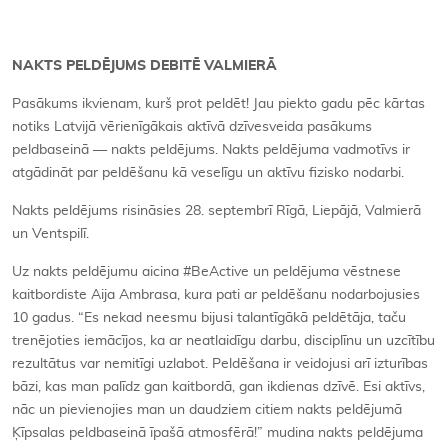
NAKTS PELDĒJUMS DEBITĒ VALMIERĀ
Pasākums ikvienam, kurš prot peldēt! Jau piekto gadu pēc kārtas
notiks Latvijā vērienīgākais aktīvā dzīvesveida pasākums
peldbaseinā — nakts peldējums. Nakts peldējuma vadmotīvs ir
atgādināt par peldēšanu kā veselīgu un aktīvu fizisko nodarbi.
Nakts peldējums risināsies 28. septembrī Rīgā, Liepājā, Valmierā
un Ventspilī.
Uz nakts peldējumu aicina #BeActive un peldējuma vēstnese
kaitbordiste Aija Ambrasa, kura pati ar peldēšanu nodarbojusies
10 gadus. “Es nekad neesmu bijusi talantīgākā peldētāja, taču
trenējoties iemācījos, ka ar neatlaidīgu darbu, disciplīnu un uzcītību
rezultātus var nemitīgi uzlabot. Peldēšana ir veidojusi arī izturības
bāzi, kas man palīdz gan kaitbordā, gan ikdienas dzīvē. Esi aktīvs,
nāc un pievienojies man un daudziem citiem nakts peldējumā
Ķīpsalas peldbaseinā īpašā atmosfērā!” mudina nakts peldējuma