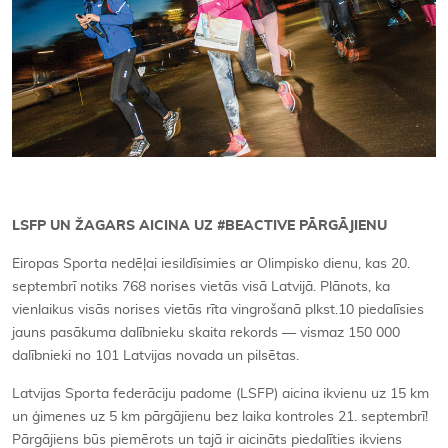
LSFP UN ŽAGARS AICINA UZ #BEACTIVE PĀRGĀJIENU
Eiropas Sporta nedēļai iesildīsimies ar Olimpisko dienu, kas 20.
septembrī notiks 768 norises vietās visā Latvijā. Plānots, ka
vienlaikus visās norises vietās rīta vingrošanā plkst.10 piedalīsies
jauns pasākuma dalībnieku skaita rekords — vismaz 150 000
dalībnieki no 101 Latvijas novada un pilsētas.
Latvijas Sporta federāciju padome (LSFP) aicina ikvienu uz 15 km
un ģimenes uz 5 km pārgājienu bez laika kontroles 21. septembrī!
Pārgājiens būs piemērots un tajā ir aicināts piedalīties ikviens