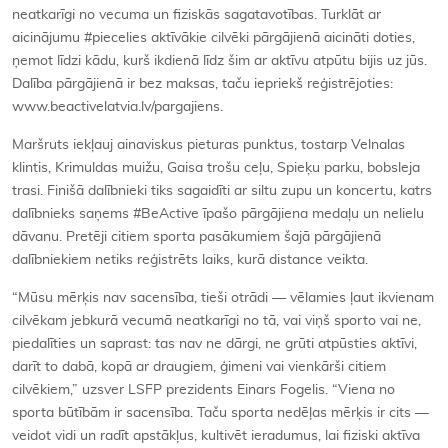
neatkarīgi no vecuma un fiziskās sagatavotības. Turklāt ar
aicinājumu #piecelies aktīvākie cilvēki pārgājienā aicināti doties,
ņemot līdzi kādu, kurš ikdienā līdz šim ar aktīvu atpūtu bijis uz jūs.
Dalība pārgājienā ir bez maksas, taču iepriekš reģistrējoties:
www.beactivelatvia.lv/pargajiens.
Maršruts iekļauj ainaviskus pieturas punktus, tostarp Velnalas
klintis, Krimuldas muižu, Gaisa trošu ceļu, Spieķu parku, bobsleja
trasi. Finišā dalībnieki tiks sagaidīti ar siltu zupu un koncertu, katrs
dalībnieks saņems #BeActive īpašo pārgājiena medaļu un nelielu
dāvanu. Pretēji citiem sporta pasākumiem šajā pārgājienā
dalībniekiem netiks reģistrēts laiks, kurā distance veikta.
“Mūsu mērķis nav sacensība, tieši otrādi — vēlamies ļaut ikvienam
cilvēkam jebkurā vecumā neatkarīgi no tā, vai viņš sporto vai ne,
piedalīties un saprast: tas nav ne dārgi, ne grūti atpūsties aktīvi,
darīt to dabā, kopā ar draugiem, ģimeni vai vienkārši citiem
cilvēkiem,” uzsver LSFP prezidents Einars Fogelis. “Viena no
sporta būtībām ir sacensība. Taču sporta nedēļas mērķis ir cits —
veidot vidi un radīt apstākļus, kultivēt ieradumus, lai fiziski aktīva