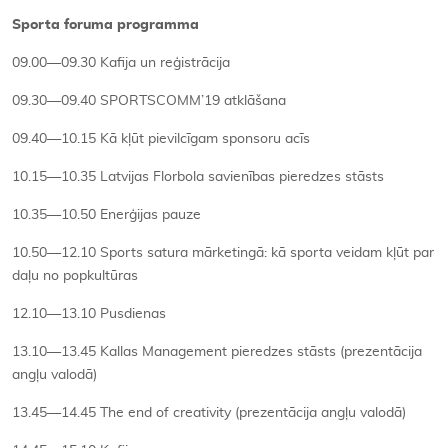
Sporta foruma programma
09.00—09.30 Kafija un reģistrācija
09.30—09.40 SPORTSCOMM’19 atklāšana
09.40—10.15 Kā kļūt pievilcīgam sponsoru acīs
10.15—10.35 Latvijas Florbola savienības pieredzes stāsts
10.35—10.50 Enerģijas pauze
10.50—12.10 Sports satura mārketingā: kā sporta veidam kļūt par
daļu no popkultūras
12.10—13.10 Pusdienas
13.10—13.45 Kallas Management pieredzes stāsts (prezentācija
angļu valodā)
13.45—14.45 The end of creativity (prezentācija angļu valodā)