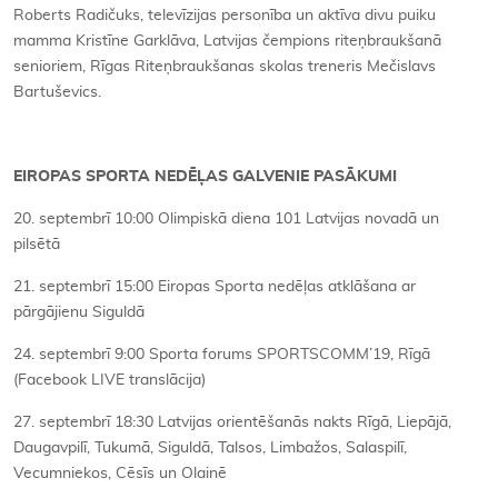
Roberts Radičuks, televīzijas personība un aktīva divu puiku
mamma Kristīne Garklāva, Latvijas čempions riteņbraukšanā
senioriem, Rīgas Riteņbraukšanas skolas treneris Mečislavs
Bartuševics.
EIROPAS SPORTA NEDĒĻAS GALVENIE PASĀKUMI
20. septembrī 10:00 Olimpiskā diena 101 Latvijas novadā un
pilsētā
21. septembrī 15:00 Eiropas Sporta nedēļas atklāšana ar
pārgājienu Siguldā
24. septembrī 9:00 Sporta forums SPORTSCOMM’19, Rīgā
(Facebook LIVE translācija)
27. septembrī 18:30 Latvijas orientēšanās nakts Rīgā, Liepājā,
Daugavpilī, Tukumā, Siguldā, Talsos, Limbažos, Salaspilī,
Vecumniekos, Cēsīs un Olainē