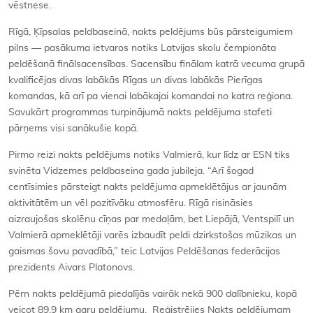
vēstnese.
Rīgā, Ķīpsalas peldbaseinā, nakts peldējums būs pārsteigumiem
pilns — pasākuma ietvaros notiks Latvijas skolu čempionāta
peldēšanā finālsacensības. Sacensību finālam katrā vecuma grupā
kvalificējas divas labākās Rīgas un divas labākās Pierīgas
komandas, kā arī pa vienai labākajai komandai no katra reģiona.
Savukārt programmas turpinājumā nakts peldējuma stafeti
pārņems visi sanākušie kopā.
Pirmo reizi nakts peldējums notiks Valmierā, kur līdz ar ESN tiks
svinēta Vidzemes peldbaseina gada jubileja. “Arī šogad
centīsimies pārsteigt nakts peldējuma apmeklētājus ar jaunām
aktivitātēm un vēl pozitīvāku atmosfēru. Rīgā risināsies
aizraujošas skolēnu cīņas par medaļām, bet Liepājā, Ventspilī un
Valmierā apmeklētāji varēs izbaudīt peldi dzirkstošas mūzikas un
gaismas šovu pavadībā,” teic Latvijas Peldēšanas federācijas
prezidents Aivars Platonovs.
Pērn nakts peldējumā piedalījās vairāk nekā 900 dalībnieku, kopā
veicot 89,9 km garu peldējumu. Reģistrējies Nakts peldējumam