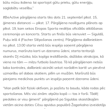
būtu mūsu ikdiena: lai sportojot gūtu prieku, gūtu enerģiju,
saglabātu veselību.”
#BeActive pārgājiena starts tiks dots 21. septembrī plkst. 15,
ģimenes distancei — plkst. 17. Pārgājiena noslēgums plānots ap
plkst. 19, kam sekos Eiropas Sporta nedēļas oficiālās atklāšanas
ceremonija un koncerts. Starts un finišs būs vienuviet — Siguldā,
Puķu ielā 4 (Fischer Slēpošanas centrs). Pārgājiena dalībniekiem
no plkst. 13.00 starta vietā būs iespēja saņemt pārgājiena
numurus, maršruta karti un dzeramo ūdeni, starta teritorijā
skanēs DJ mūzika, būs kopīga iesildīšanās, dažādas atrakcijas, kā
viena no tām — milzu futbola šautriņa. Tā kā pārgājienam nebūs
laika kontroles, dalībnieki aicināti sekot norādēm kartē un pievērst
uzmanību arī dabas skatiem, pilīm un muižām. Maršrutā būs
pieejams medicīnas punkts un iespēja paņemt dzeramo ūdeni.
“Man patīk būt fiziski aktīvam, jo pazīstu to baudu, kāda rodas pēc
sportošanas. Mēs visi zinām: atpūta kopā — tas ir forši. Tādēļ
piedalies ar visu ģimeni!” pārgājienā pa Siguldas skaistākajām
vietām aicina doties Cēsu apvidus populārā Žagarkalna izveidotājs