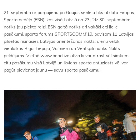
Kontakti
21. septembrī ar pārgājienu pa Gaujas senleju tiks atklāta Eiropas
Sporta nedēļa (ESN), kas visā Latvijā no 23. līdz 30. septembrim
notiks jau piekto reizi. ESN gaitā notiks arī vairāki citi lielie
pasākumi: sporta forums SPORTSCOMM’19, pavisam 11 Latvijas
pilsētās risināsies Latvijas orientēšanās nakts, dienu vēlāk
vienlaikus Rīgā, Liepājā, Valmierā un Ventspilī notiks Nakts
peldējums. Vietnē www.beactivelatvia.lv var atrast vēl simtiem
citu pasākumu visā Latvijā un ikviens sporta entuziasts vēl var
pagūt pievienot jaunu — savu sporta pasākumu!