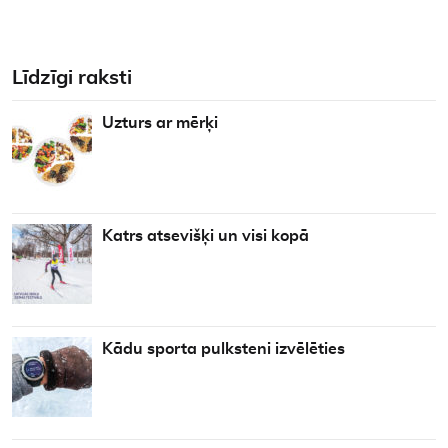
Līdzīgi raksti
Uzturs ar mērķi
Katrs atsevišķi un visi kopā
Kādu sporta pulksteni izvēlēties