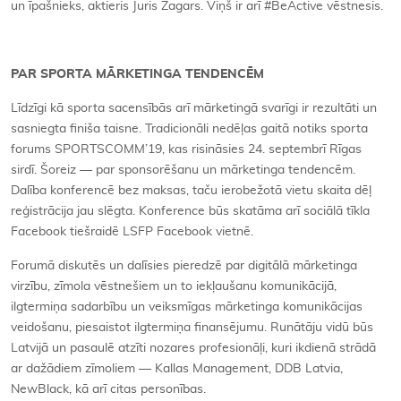
un īpašnieks, aktieris Juris Žagars. Viņš ir arī #BeActive vēstnesis.
PAR SPORTA MĀRKETINGA TENDENCĒM
Līdzīgi kā sporta sacensībās arī mārketingā svarīgi ir rezultāti un
sasniegta finiša taisne. Tradicionāli nedēļas gaitā notiks sporta
forums SPORTSCOMM’19, kas risināsies 24. septembrī Rīgas
sirdī. Šoreiz — par sponsorēšanu un mārketinga tendencēm.
Dalība konferencē bez maksas, taču ierobežotā vietu skaita dēļ
reģistrācija jau slēgta. Konference būs skatāma arī sociālā tīkla
Facebook tiešraidē LSFP Facebook vietnē.
Forumā diskutēs un dalīsies pieredzē par digitālā mārketinga
virzību, zīmola vēstnešiem un to iekļaušanu komunikācijā,
ilgtermiņa sadarbību un veiksmīgas mārketinga komunikācijas
veidošanu, piesaistot ilgtermiņa finansējumu. Runātāju vidū būs
Latvijā un pasaulē atzīti nozares profesionāļi, kuri ikdienā strādā
ar dažādiem zīmoliem — Kallas Management, DDB Latvia,
NewBlack, kā arī citas personības.