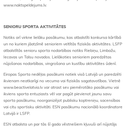
www.naktspeldejums.lv.
SENIORU SPORTA AKTIVITĀTES
Notiks arī virkne lielāku pasākumu, kas atbalstīti konkursa kārtībā
un no kuriem jāatzīmē senioriem veltītās fiziskās aktivitātes. LSFP
atbalstītās senioru sporta nodarbības notiks Riebiņu, Limbažu,
Iecavas un Talsu novados. Lielākoties senioriem paredzētas
nūjošanas nodarbības, vingrošana un kustību aktivitātes ūdenī.
Eiropas Sporta nedēļas pasākumi notiek visā Latvijā un paredzēti
ikvienam neatkarīgi no vecuma vai fiziskās sagatavotības. Vietnē
www.beactivelatvia.lv var atrast sev piemērotāko pasākumu vai
ikviens sporta entuziasts vēl var pagūt pievienot jaunu savu
sporta pasākumu, noorganizējot publisku koptreniņu, sacensības
vai citu sportisku aktivitāti. ESN pasākumu nacionālā koordinatore
Latvijā ir LSFP.
ESN atbalsta un par tās šī gada vēstnešiem kļuvuši arī nūjotājs