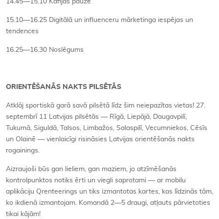
14.45—15.10 Kafijas pauze
15.10—16.25 Digitālā un influenceru mārketinga iespējas un
tendences
16.25—16.30 Noslēgums
ORIENTĒŠANĀS NAKTS PILSĒTĀS
Atklāj sportiskā garā savā pilsētā līdz šim neiepazītas vietas! 27.
septembrī 11 Latvijas pilsētās — Rīgā, Liepājā, Daugavpilī,
Tukumā, Siguldā, Talsos, Limbažos, Salaspilī, Vecumniekos, Cēsīs
un Olainē — vienlaicīgi risināsies Latvijas orientēšanās nakts
rogainings.
Aizraujoši būs gan lieliem, gan maziem, jo atzīmēšanās
kontrolpunktos notiks ērti un viegli saprotami — ar mobilu
aplikāciju Qrenteerings un tiks izmantotas kartes, kas līdzinās tām,
ko ikdienā izmantojam. Komandā 2—5 draugi, atļauts pārvietoties
tikai kājām!