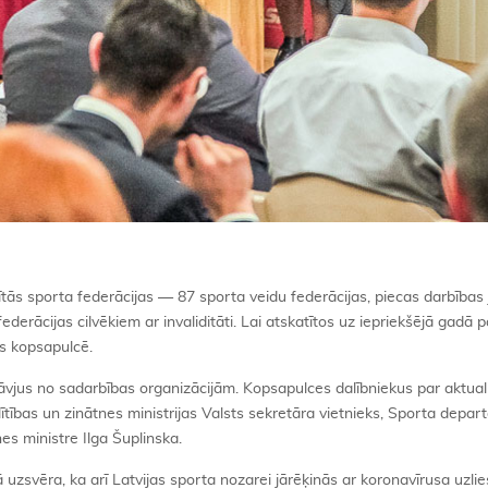
zītās sporta federācijas — 87 sporta veidu federācijas, piecas darbības
ederācijas cilvēkiem ar invaliditāti. Lai atskatītos uz iepriekšējā gadā 
s kopsapulcē.
tāvjus no sadarbības organizācijām. Kopsapulces dalībniekus par aktua
ītības un zinātnes ministrijas Valsts sekretāra vietnieks, Sporta depa
nes ministre Ilga Šuplinska.
 uzsvēra, ka arī Latvijas sporta nozarei jārēķinās ar koronavīrusa uzl