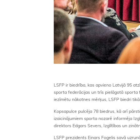
LSFP ir biedrība, kas apvieno Latvijā 95 at
sporta federācijas un trīs pielāgotā sporta f
iezīmētu nākotnes mērķus, LSFP biedri tikā
Kopsapulce pulcēja 78 biedrus, kā arī pārs
izaicinājumiem sporta nozarē informēja Izgl
direktors Edgars Severs, Izglītības un zināt
LSFP prezidents Einars Fogelis savā uzrunā