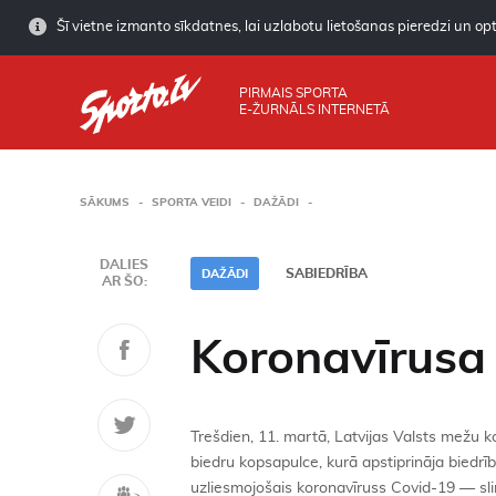
Šī vietne izmanto sīkdatnes, lai uzlabotu lietošanas pieredzi un opti
PIRMAIS SPORTA
E-ŽURNĀLS INTERNETĀ
SĀKUMS
SPORTA VEIDI
DAŽĀDI
DALIES
SABIEDRĪBA
DAŽĀDI
AR ŠO:
Koronavīrusa
Trešdien, 11. martā, Latvijas Valsts mežu 
biedru kopsapulce, kurā apstiprināja biedrī
uzliesmojošais koronavīruss Covid-19 — sli