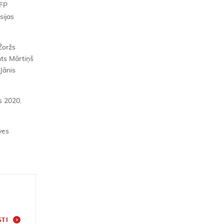
SFP
sijas
Žoržs
nts Mārtiņš
Jānis
s 2020.
ves
STI