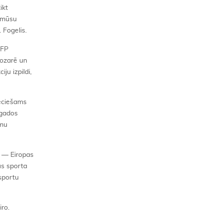
ikt
ā mūsu
 Fogelis.
SFP
nozarē un
ju izpildi,
ieciešams
 gados
umu
m — Eiropas
us sporta
sportu
ro.