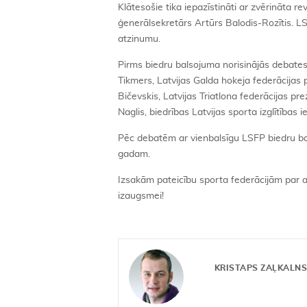
Klātesošie tika iepazīstināti ar zvērināta 
ģenerālsekretārs Artūrs Balodis-Rozītis. LSF
atzinumu.
Pirms biedru balsojuma norisinājās debates
Tikmers, Latvijas Galda hokeja federācijas
Bičevskis, Latvijas Triatlona federācijas pr
Naglis, biedrības Latvijas sporta izglītība
Pēc debatēm ar vienbalsīgu LSFP biedru ba
gadam.
Izsakām pateicību sporta federācijām par ak
izaugsmei!
KRISTAPS ZAĻKALN