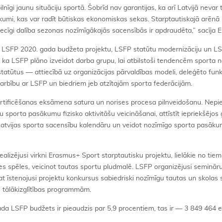
lnīgi jaunu situāciju sportā. Šobrīd nav garantijas, ka arī Latvijā nevar t
ākumi, kas var radīt būtiskas ekonomiskas sekas. Starptautiskajā arēn
iecīgi dalība sezonas nozīmīgākajās sacensībās ir apdraudēta,” sacīja E.
ot LSFP 2020. gada budžeta projektu, LSFP statūtu modernizāciju un L
, ka LSFP plāno izveidot darba grupu, lai atbilstoši tendencēm sporta 
tatūtus — attiecībā uz organizācijas pārvaldības modeli, deleģēto funkci
arbību ar LSFP un biedriem jeb atzītajām sporta federācijām.
rtificēšanas eksāmena satura un norises procesa pilnveidošanu. Nep
u sporta pasākumu fizisko aktivitāšu veicināšanai, attīstīt iepriekšējos
o Latvijas sporta sacensību kalendāru un veidot nozīmīgo sporta pasāk
ealizējusi virkni Erasmus+ Sport starptautisku projektu, lielākie no tie
s spēles, veicinot tautas sportu pludmalē. LSFP organizējusi seminār
at īstenojusi projektu konkursus sabiedriski nozīmīgu tautas un skolas 
u tālākizglītības programmām.
da LSFP budžets ir pieaudzis par 5,9 procentiem, tas ir — 3 849 464 ei