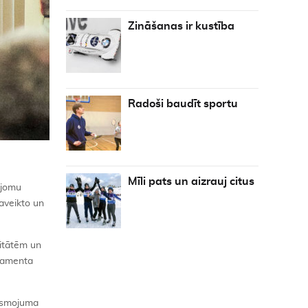
Zināšanas ir kustība
Radoši baudīt sportu
Mīli pats un aizrauj citus
 jomu
paveikto un
litātēm un
rtamenta
iesmojuma