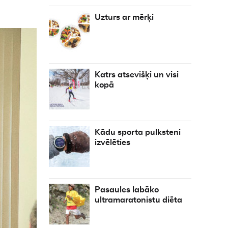
Uzturs ar mērķi
Katrs atsevišķi un visi
kopā
Kādu sporta pulksteni
izvēlēties
Pasaules labāko
ultramaratonistu diēta