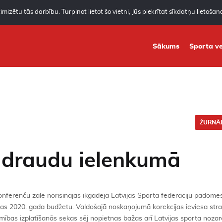
mizētu tās darbību. Turpinot lietot šo vietni, Jūs piekrītat sīkdatņu lietoša
Sākums
Sporta ve
ŽURNĀL
 draudu ielenkumā
konferenču zālē norisinājās ikgadējā Latvijas Sporta federāciju padome
bas 2020. gada budžetu. Valdošajā noskaņojumā korekcijas ieviesa stra
mības izplatīšanās sekas sēj nopietnas bažas arī Latvijas sporta nozar