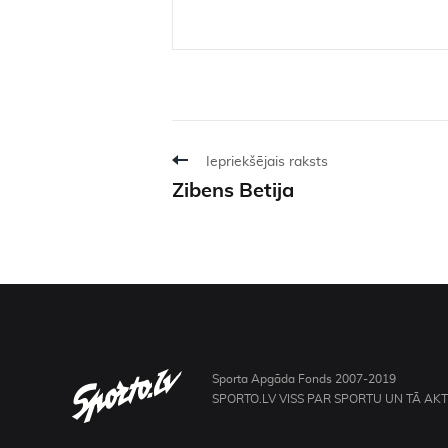
Iepriekšējais raksts
Zibens Betija
Sporta Apgāda Fonds 2007-2019
SPORTO.LV VISS PAR SPORTU UN TĀ AK