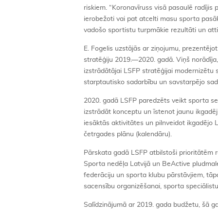
riskiem. “Koronavīruss visā pasaulē radījis pi
ierobežoti vai pat atcelti masu sporta pas
vadošo sportistu turpmākie rezultāti un att
E. Fogelis uzstājās ar ziņojumu, prezentēj
stratēģiju 2019.—2020. gadā. Viņš norādīja
izstrādātājai LSFP stratēģijai modernizētu s
starptautisko sadarbību un savstarpējo sad
2020. gadā LSFP paredzēts veikt sporta se
izstrādāt konceptu un īstenot jaunu ikgadēj
iesāktās aktivitātes un pilnveidot ikgadēj
četrgades plānu (kalendāru).
Pārskata gadā LSFP atbilstoši prioritātēm r
Sporta nedēļa Latvijā un BeActive pludmale
federāciju un sporta klubu pārstāvjiem, tāp
sacensību organizēšanai, sporta speciālist
Salīdzinājumā ar 2019. gada budžetu, šā ga