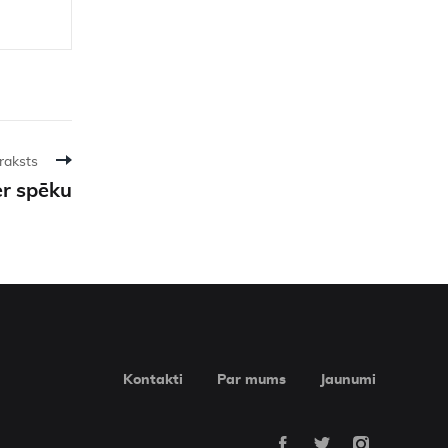
raksts
r spēku
Kontakti
Par mums
Jaunumi