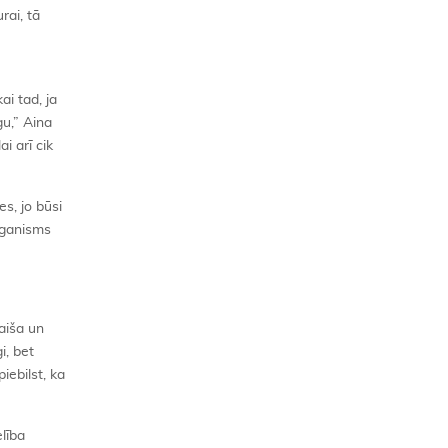
rai, tā
i tad, ja
gu,” Aina
i arī cik
es, jo būsi
organisms
aiša un
i, bet
iebilst, ka
elība