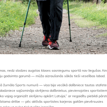
mas, nedz slodzes augstas klases sasniegumu sportā nav liegušas Ain
teju gadsimta garumā — mūža aizraušanās sākās tieši veselības labad
ējā žurnāla Sports numurā — viņa bija vecākā dalībniece tautas stafete
adzniece sajūsmināja skrējiena dalībniekus, pievienojoties sportistie
ka vajag organizēt skrējienu apkārt Latvijai,” ar negaidītu piebildi pārst
pazīstama drēbe — pēc aktīvās sportistes karjeras gaitām pievērsusies