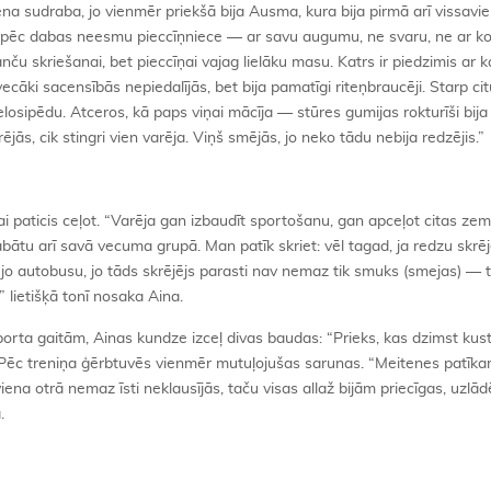
a sudraba, jo vienmēr priekšā bija Ausma, kura bija pirmā arī vissavie
i, pēc dabas neesmu pieccīņniece — ar savu augumu, ne svaru, ne ar k
ču skriešanai, bet pieccīņai vajag lielāku masu. Katrs ir piedzimis ar k
ecāki sacensībās nepiedalījās, bet bija pamatīgi riteņbraucēji. Starp ci
sipēdu. Atceros, kā paps viņai mācīja — stūres gumijas rokturīši bija 
ējās, cik stingri vien varēja. Viņš smējās, jo neko tādu nebija redzējis.
iņai paticis ceļot. “Varēja gan izbaudīt sportošanu, gan apceļot citas zem
labātu arī savā vecuma grupā. Man patīk skriet: vēl tagad, ja redzu skrēj
jo autobusu, jo tāds skrējējs parasti nav nemaz tik smuks (smejas) — 
” lietišķā tonī nosaka Aina.
orta gaitām, Ainas kundze izceļ divas baudas: “Prieks, kas dzimst kust
!” Pēc treniņa ģērbtuvēs vienmēr mutuļojušas sarunas. “Meitenes patīka
viena otrā nemaz īsti neklausījās, taču visas allaž bijām priecīgas, uzlā
a.