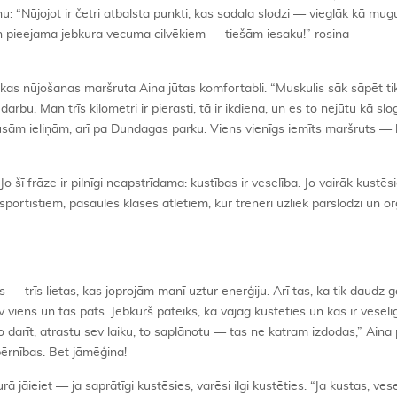
nu: “Nūjojot ir četri atbalsta punkti, kas sadala slodzi — vieglāk kā mugu
 un pieejama jebkura vecuma cilvēkiem — tiešām iesaku!” rosina
as nūjošanas maršruta Aina jūtas komfortabli. “Muskulis sāk sāpēt tika
bu. Man trīs kilometri ir pierasti, tā ir ikdiena, un es to nejūtu kā slo
sām ieliņām, arī pa Dundagas parku. Viens vienīgs iemīts maršruts — la
o šī frāze ir pilnīgi neapstrīdama: kustības ir veselība. Jo vairāk kustēsi
u sportistiem, pasaules klases atlētiem, kur treneri uzliek pārslodzi un 
trīs lietas, kas joprojām manī uztur enerģiju. Arī tas, ka tik daudz g
v viens un tas pats. Jebkurš pateiks, ka vajag kustēties un kas ir veselīg
 ko darīt, atrastu sev laiku, to saplānotu — tas ne katram izdodas,” Aina p
 bērnības. Bet jāmēģina!
urā jāieiet — ja saprātīgi kustēsies, varēsi ilgi kustēties. “Ja kustas, ves