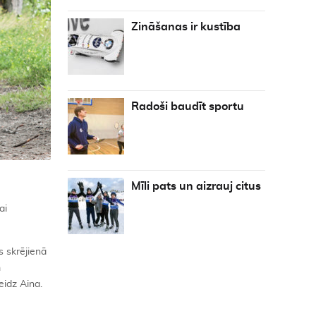
Zināšanas ir kustība
Radoši baudīt sportu
Mīli pats un aizrauj citus
ai
.
s skrējienā
m
eidz Aina.