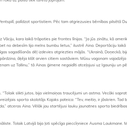
n roka uz pulsa tiek turēta joprojām.
ntspilī, palīdzot sportistiem. Pēc tam atgriezusies bērnības pilsētā 
ciju, kara laikā trāpoties pie frontes līnijas. “Ja jūs zinātu, kā amerik
et no debesīm lija melns bumbu lietus,” ilustrē Aina. Deportāciju laik
mīgas sagadīšanās dēļ izdevies atgriezties mājās. “Ukrainā, Doņeckā, bij
pārdzina, āķēja klāt arvien citiem sastāviem. Mūsu vagonam vajadzēja
lcienam uz Tallinu,” tā Ainas ģimene negaidīti atceļojusi uz Igauniju un 
 “Tolaik slikti jutos, bija vielmaiņas traucējumi un astma. Vecāki saprat
izējais sporta skolotājs Kajaks pateica: “Tev, meitiņ, ir jāskrien. Tad b
a,” atceras Aina. Vēlāk jau startējusi lauku jaunatnes sporta biedrība
nāliste. Tolaik Latvijā bija ļoti spēcīga pieccīņniece Ausma Laukmane. M