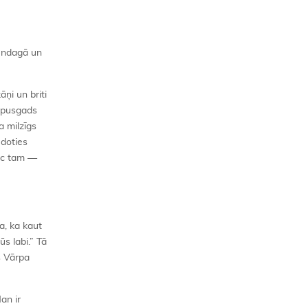
Dundagā un
āņi un briti
ā pusgads
a milzīgs
 doties
pēc tam —
a, ka kaut
ūs labi.” Tā
s Vārpa
an ir