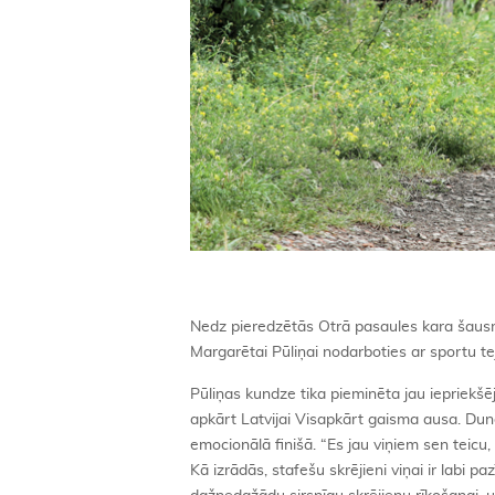
Nedz pieredzētās Otrā pasaules kara šaus
Margarētai Pūliņai nodarboties ar sportu 
Pūliņas kundze tika pieminēta jau iepriekš
apkārt Latvijai Visapkārt gaisma ausa. Dund
emocionālā finišā. “Es jau viņiem sen teicu, 
Kā izrādās, stafešu skrējieni viņai ir labi 