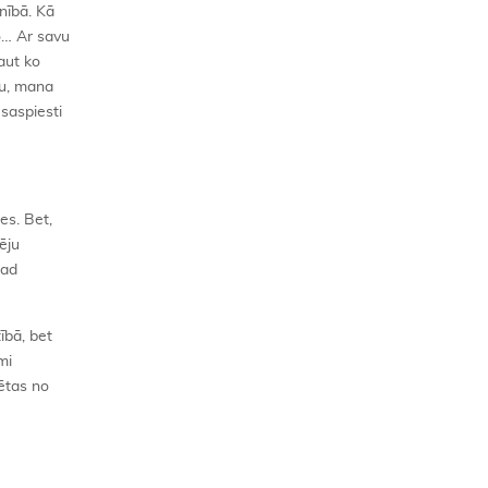
nībā. Kā
o… Ar savu
aut ko
tu, mana
saspiesti
”
es. Bet,
ēju
tad
ībā, bet
mi
dētas no