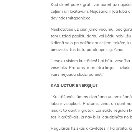
Kad skriet paliek grūti, var pāriet uz nūjoša
ceļiem un locītavām. Nūjošana ir ļoti laba
deviņdesmitgadniece.
Neskatoties uz cienījamo vecumu, pēc garāk
tam uzdod papildu darbu vai kādu nebijušu dar
ikdienā soļo pa dažādiem ceļiem, takām, klu
ainavisks, tas būtu pārāk apnicīgi Ainai.
“Iesaku visiem kustēties! Lai būtu veselība. J
veselāks. Protams, ir arī otra līnija — izlaš
vairs nejaudā slodzi panest.”
KAS UZTUR ENERĢIJU?
“Kustēšanās, ūdens dzeršana un smiešanās — 
laba ir visapkārt. Protams, zināt un darīt na
iesākt to darīt ir grūtāk. Lai sāktu regulāri
tas ir grūtākais, ja nav bijis ieaudzināts no
Regulāras fiziskas aktivitātes ir kā orbīta, k