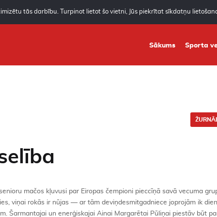
mizētu tās darbību. Turpinot lietot šo vietni, Jūs piekrītat sīkdatņu lietoša
Sākums
Sporta ve
ŽURNĀL
selība
dā senioru mačos kļuvusi par Eiropas čempioni pieccīņā savā vecuma gru
ies, viņai rokās ir nūjas — ar tām deviņdesmitgadniece joprojām ik die
m. Šarmantajai un enerģiskajai Ainai Margarētai Pūliņai piestāv būt pa