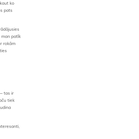
 kaut ko
as pats
trādājusies
n man patīk
 ar rokām
ties
— tas ir
aču tiek
mudina
nteresanti,