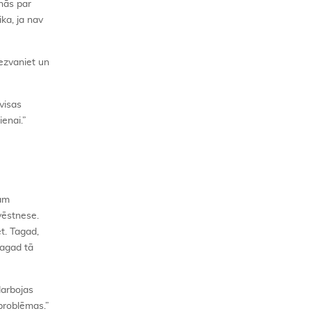
nās par
ka, ja nav
iezvaniet un
visas
ienai.”
sam
vēstnese.
t. Tagad,
tagad tā
darbojas
 problēmas.”