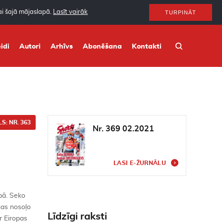
nai šajā mājaslapā.
Lasīt vairāk
TURPINĀT
idi
Autori
Arhīvs
Abonēšana
Kontakti
S: NR. 363
Nr. 369 02.2021
LASI E-ŽURNĀLU
pā. Seko
nas nosoļo
Līdzīgi raksti
r Eiropas