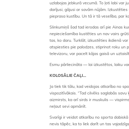
uzlabojas jebkurā vecumā. To ļoti labi var j
darījusi, gājusi ar savām nūjām. Izkustēties
pieprasa kustību. Un tā ir tā veselība, par 
Slinkumiņš šad tad ierodas arī pie Ainas kun
nepieciešamība kustēties un nav vairs grūti
tas, ko daru. Turklāt, izkustēties ikdienā var
atspiesties pie palodzes, stiprinot roku un 
televizoru, var pacelt kājas gaisā un uztais
Esmu pārliecināta — lai izkustētos, laiku va
KOLOSĀLIE ČAĻI…
Ja tiek tik tālu, kad veidojas atkarība no sp
vispozitīvākais. “Tad cilvēks saglabās sav
aizmirsts, ka arī sirds ir muskulis — vispirms
neļaut sevi apmānīt.
Svarīgi ir veidot atkarību no sporta dabiskā 
nevis tāpēc, ka to liek darīt un tas vajadzīg