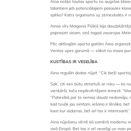
Aina nošķir tautas sportu no augstas klase
talantiem jeb potenciālajiem pasaules klas
spēka? Katrs organisms uz zemeslodes ir n
Ainas vīrs Maigonis Pūliņš bija daudzkārtēj
paprasiet viņam, viņš tagad vasarojas Melns
Pēc aktīvajām sporta gaitām Aina organizē
Ventas upes garumā — sākot no maza purviņa,
KUSTĪBAS IR VESELĪBA
Aina regulāri dodas nūjot. “Cik bieži sportoj
Sak’, citi sen būtu atmetuši ar roku — ko n
vienkārši, taču nepārvērtējami iemesli. “Ma
“Patiesībā par to nemaz daudz nedomāju, ma
kad tuvāk jau simtam, iešana ir lēnāka, bet
kaut kur aizķeras, bet arī tas ir interesanti.
Aina nūjošanu vērtē kā samērā modernu no
visā Eiropā. Bet tas ir arī veselīgi un man