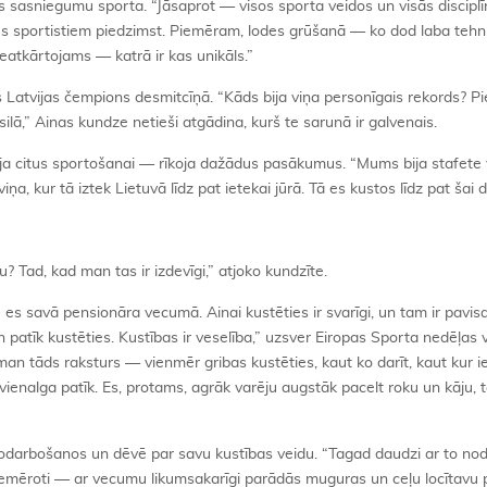
s sasniegumu sporta. “Jāsaprot — visos sporta veidos un visās disciplī
es sportistiem piedzimst. Piemēram, lodes grūšanā — ko dod laba tehni
eatkārtojams — katrā ir kas unikāls.”
s Latvijas čempions desmitcīņā. “Kāds bija viņa personīgais rekords? P
ilā,” Ainas kundze netieši atgādina, kurš te sarunā ir galvenais.
ja citus sportošanai — rīkoja dažādus pasākumus. “Mums bija stafete 
 kur tā iztek Lietuvā līdz pat ietekai jūrā. Tā es kustos līdz pat šai d
u? Tad, kad man tas ir izdevīgi,” atjoko kundzīte.
u es savā pensionāra vecumā. Ainai kustēties ir svarīgi, un tam ir pavi
n patīk kustēties. Kustības ir veselība,” uzsver Eiropas Sporta nedēļas 
n tāds raksturs — vienmēr gribas kustēties, kaut ko darīt, kaut kur ie
 vienalga patīk. Es, protams, agrāk varēju augstāk pacelt roku un kāju, 
”
darbošanos un dēvē par savu kustības veidu. “Tagad daudzi ar to no
 piemēroti — ar vecumu likumsakarīgi parādās muguras un ceļu locītavu