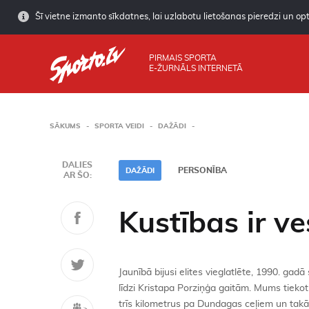
Šī vietne izmanto sīkdatnes, lai uzlabotu lietošanas pieredzi un opti
PIRMAIS SPORTA
E-ŽURNĀLS INTERNETĀ
SĀKUMS
SPORTA VEIDI
DAŽĀDI
DALIES
PERSONĪBA
DAŽĀDI
AR ŠO:
Kustības ir ve
Jaunībā bijusi elites vieglatlēte, 1990. ga
līdzi Kristapa Porziņģa gaitām. Mums tiekot
trīs kilometrus pa Dundagas ceļiem un takā