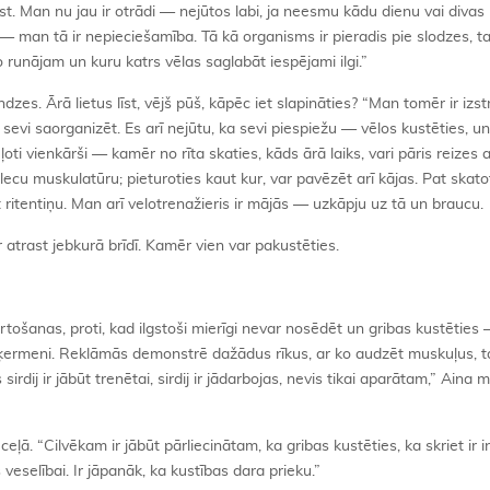
ust. Man nu jau ir otrādi — nejūtos labi, ja neesmu kādu dienu vai divas
 — man tā ir nepieciešamība. Tā kā organisms ir pieradis pie slodzes, t
ko runājam un kuru katrs vēlas saglabāt iespējami ilgi.”
dzes. Ārā lietus līst, vējš pūš, kāpēc iet slapināties? “Man tomēr ir izs
 sevi saorganizēt. Es arī nejūtu, ka sevi piespiežu — vēlos kustēties, u
 ļoti vienkārši — kamēr no rīta skaties, kāds ārā laiks, vari pāris reizes
plecu muskulatūru; pieturoties kaut kur, var pavēzēt arī kājas. Pat skato
īt ritentiņu. Man arī velotrenažieris ir mājās — uzkāpju uz tā un braucu.
r atrast jebkurā brīdī. Kamēr vien var pakustēties.
ortošanas, proti, kad ilgstoši mierīgi nevar nosēdēt un gribas kustēties 
u ķermeni. Reklāmās demonstrē dažādus rīkus, ar ko audzēt muskuļus, t
 sirdij ir jābūt trenētai, sirdij ir jādarbojas, nevis tikai aparātam,” Aina 
ceļā. “Cilvēkam ir jābūt pārliecinātam, ka gribas kustēties, ka skriet ir i
s veselībai. Ir jāpanāk, ka kustības dara prieku.”