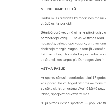
dažnedažādu sirsnīgu skrējienu rīkošanai, u
MELNO BUMBU LIETŪ
Darba mūžs aizvadīts kā medicīnas māsai Ve
strādājusi te par gidi.
Bērnībā agrā vecumā ģimene pārcēlusies uz Vā
bombardēja Vāciju — nevis kā filmās rāda, b
nodzīvots, ceļojot lopu vagonā, un tikai lai
dzelzceļa mezgls. Vagonus stacijā vienmēr 
tālāk uz Sibīriju, taču kļūdas pēc pielika vi
uz Stendi, kas turpat pie Dundagas vien ir.
ASTMA PAZŪD
Ar sportu sākusi nodarboties tikai 17 gados.
kas jādara. Kā vēl tagad atceros — mans tore
es sāku skriet un astma dīvainā kārtā pazud
izlasē, apceļojot daudzas zemes.
“Biju pirmās klases sportiste — populāra fi