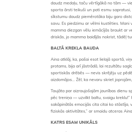
daudz medaļu, taču vērtīgākā no tām — vien
sporta ārsti teikuši un pati esmu sapratus
sīkstumu daudz piemērotāka biju garo distan
savu. Es piedzimu ar vēlmi kustēties. Mani v
mamma diezgan vēlu iemācījās braukt ar velo
driskās, jo mamma baidījās nokrist, tādēļ tur
BALTĀ KREKLA BAUDA
Aina atklāj, ka, pašai esot lielajā sportā, v
protams, bija arī jāstrādā, lai rezultātu sag
sportiskās drēbēs — nevis skrējēju uz pēdē
aizdomājos… Žēl, ka nevaru skriet joprojām,
Taujāta par aizraujošajām jaunības dienu sp
pēc treniņa — uzvilkt baltu, svaigu kreklu
sakāpinātās emocijās cita citai ko stāstīja, 
fiziskās aktivitātes,” ar smaidu atceras Ain
KATRS ESAM UNIKĀLS