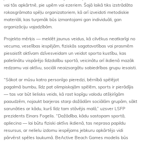
vai tās apkārtnē, pie upēm vai ezeriem. Šajā laikā tiks izstrādāta
rokasgrāmata spēļu organizatoriem, kā arī izveidoti metodiskie
materiāli, kas turpmāk būs izmantojami gan individuāli, gan
organizāciju vajadzībām.
Projekta mērķis — meklēt jaunus veidus, kā cilvēkus neatkarīgi no
vecuma, veselības iespējām, fiziskās sagatavotības vai prasmēm
piesaistīt aktīvam dzīvesveidam un veidot sporta kustību, kas
palielinātu vispārējo līdzdalību sportā, veicinātu arī ikdienā mazāk
redzamu vai aktīvu, sociāli neaizsargātu sabiedrības grupu iesaisti.
“Sākot ar mūsu katra personīgo pieredzi, bērnībā spēlējot
pagalmā bumbu, līdz pat olimpiskajām spēlēm, sports ir pierādījis
— tas var būt lielisks veids, kā rast kopīgu valodu atšķirīgām
paaudzēm, nojaukt barjeras starp dažādām sociālām grupām, sākt
sarunāties ar kādu, kurš līdz tam stāvējis malā,” uzsver LSFP
prezidents Einars Fogelis. “Dažādība, kādu sastopam sportā,
apliecina — lai būtu fiziski aktīvs ikdienā, tas neprasa papildu
resursus, ar nelielu izdomu iespējams jebkuru apkārtējo vidi
pārvērst spēles laukumā. BeActive Beach Games modelis būs