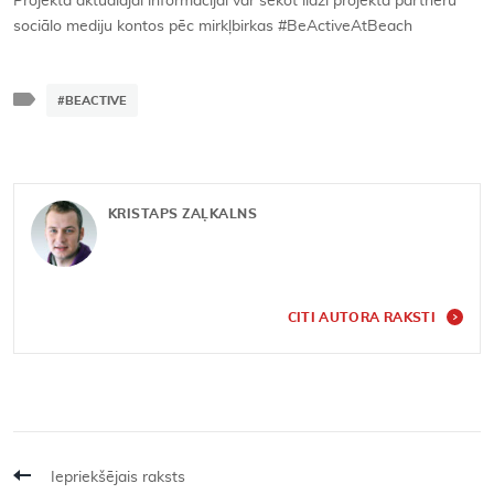
Projekta aktuālajai informācijai var sekot līdzi projekta partneru
sociālo mediju kontos pēc mirkļbirkas #BeActiveAtBeach
#BEACTIVE
KRISTAPS ZAĻKALNS
CITI AUTORA RAKSTI
Iepriekšējais raksts