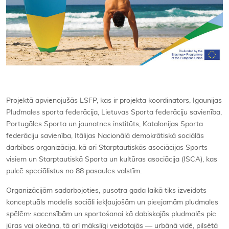
Projektā apvienojušās LSFP, kas ir projekta koordinators, Igaunijas
Pludmales sporta federācija, Lietuvas Sporta federāciju savienība,
Portugāles Sporta un jaunatnes institūts, Katalonijas Sporta
federāciju savienība, Itālijas Nacionālā demokrātiskā sociālās
darbības organizācija, kā arī Starptautiskās asociācijas Sports
visiem un Starptautiskā Sporta un kultūras asociācija (ISCA), kas
pulcē speciālistus no 88 pasaules valstīm.
Organizācijām sadarbojoties, pusotra gada laikā tiks izveidots
konceptuāls modelis sociāli iekļaujošām un pieejamām pludmales
spēlēm: sacensībām un sportošanai kā dabiskajās pludmalēs pie
jūras vai okeāna, tā arī mākslīgi veidotajās — urbānā vidē, pilsētā