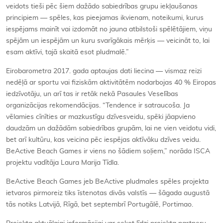
veidots tieši pēc šiem dažādo sabiedrības grupu iekļaušanas
principiem — spēles, kas pieejamas ikvienam, noteikumi, kurus
iespējams mainīt vai izdomāt no jauna atbilstoši spēlētājiem, viņu
spējām un iespējām un kuru svarīgākais mērķis — veicināt to, lai
esam aktīvi, tajā skaitā esot pludmalē.”
Eirobarometra 2017. gada aptaujas dati liecina — vismaz reizi
nedēļā ar sportu vai fiziskām aktivitātēm nodarbojas 40 % Eiropas
iedzīvotāju, un arī tas ir retāk nekā Pasaules Veselības
organizācijas rekomendācijas. “Tendence ir satraucoša. Ja
vēlamies cīnīties ar mazkustīgu dzīvesveidu, spēki jāapvieno
daudzām un dažādām sabiedrības grupām, lai ne vien veidotu vidi,
bet arī kultūru, kas veicina pēc iespējas aktīvāku dzīves veidu.
BeActive Beach Games ir viens no šādiem soļiem,” norāda ISCA
projektu vadītāja Laura Marija Tīdla.
BeActive Beach Games jeb BeActive pludmales spēles projekta
ietvaros pirmoreiz tiks īstenotas divās valstīs — šāgada augustā
tās notiks Latvijā, Rīgā, bet septembrī Portugālē, Portimao.