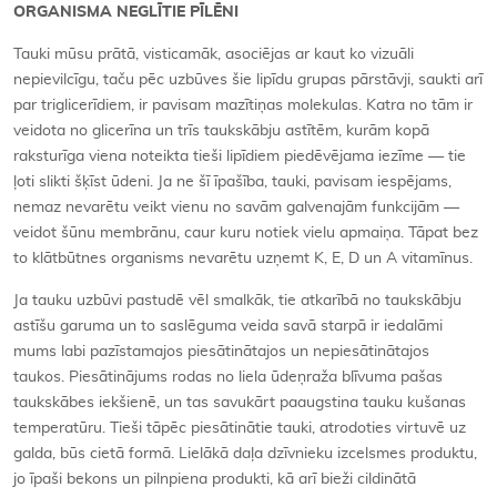
ORGANISMA NEGLĪTIE PĪLĒNI
Tauki mūsu prātā, visticamāk, asociējas ar kaut ko vizuāli
nepievilcīgu, taču pēc uzbūves šie lipīdu grupas pārstāvji, saukti arī
par triglicerīdiem, ir pavisam mazītiņas molekulas. Katra no tām ir
veidota no glicerīna un trīs taukskābju astītēm, kurām kopā
raksturīga viena noteikta tieši lipīdiem piedēvējama iezīme — tie
ļoti slikti šķīst ūdeni. Ja ne šī īpašība, tauki, pavisam iespējams,
nemaz nevarētu veikt vienu no savām galvenajām funkcijām —
veidot šūnu membrānu, caur kuru notiek vielu apmaiņa. Tāpat bez
to klātbūtnes organisms nevarētu uzņemt K, E, D un A vitamīnus.
Ja tauku uzbūvi pastudē vēl smalkāk, tie atkarībā no taukskābju
astīšu garuma un to saslēguma veida savā starpā ir iedalāmi
mums labi pazīstamajos piesātinātajos un nepiesātinātajos
taukos. Piesātinājums rodas no liela ūdeņraža blīvuma pašas
taukskābes iekšienē, un tas savukārt paaugstina tauku kušanas
temperatūru. Tieši tāpēc piesātinātie tauki, atrodoties virtuvē uz
galda, būs cietā formā. Lielākā daļa dzīvnieku izcelsmes produktu,
jo īpaši bekons un pilnpiena produkti, kā arī bieži cildinātā