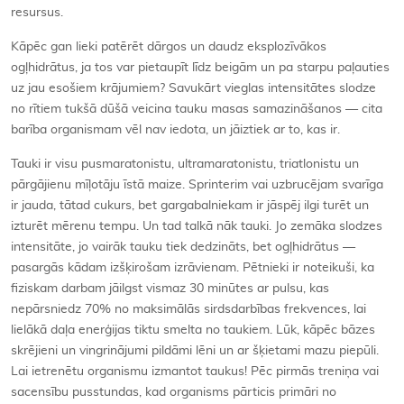
resursus.
Kāpēc gan lieki patērēt dārgos un daudz eksplozīvākos
ogļhidrātus, ja tos var pietaupīt līdz beigām un pa starpu paļauties
uz jau esošiem krājumiem? Savukārt vieglas intensitātes slodze
no rītiem tukšā dūšā veicina tauku masas samazināšanos — cita
barība organismam vēl nav iedota, un jāiztiek ar to, kas ir.
Tauki ir visu pusmaratonistu, ultramaratonistu, triatlonistu un
pārgājienu mīļotāju īstā maize. Sprinterim vai uzbrucējam svarīga
ir jauda, tātad cukurs, bet gargabalniekam ir jāspēj ilgi turēt un
izturēt mērenu tempu. Un tad talkā nāk tauki. Jo zemāka slodzes
intensitāte, jo vairāk tauku tiek dedzināts, bet ogļhidrātus —
pasargās kādam izšķirošam izrāvienam. Pētnieki ir noteikuši, ka
fiziskam darbam jāilgst vismaz 30 minūtes ar pulsu, kas
nepārsniedz 70% no maksimālās sirdsdarbības frekvences, lai
lielākā daļa enerģijas tiktu smelta no taukiem. Lūk, kāpēc bāzes
skrējieni un vingrinājumi pildāmi lēni un ar šķietami mazu piepūli.
Lai ietrenētu organismu izmantot taukus! Pēc pirmās treniņa vai
sacensību pusstundas, kad organisms pārticis primāri no