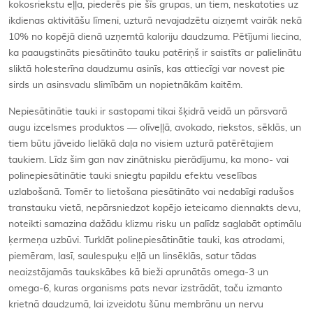
kokosriekstu eļļa, piederēs pie šīs grupas, un tiem, neskatoties uz
ikdienas aktivitāšu līmeni, uzturā nevajadzētu aizņemt vairāk nekā
10% no kopējā dienā uzņemtā kaloriju daudzuma. Pētījumi liecina,
ka paaugstināts piesātināto tauku patēriņš ir saistīts ar palielinātu
sliktā holesterīna daudzumu asinīs, kas attiecīgi var novest pie
sirds un asinsvadu slimībām un nopietnākām kaitēm.
Nepiesātinātie tauki ir sastopami tikai šķidrā veidā un pārsvarā
augu izcelsmes produktos — olīveļļā, avokado, riekstos, sēklās, un
tiem būtu jāveido lielākā daļa no visiem uzturā patērētajiem
taukiem. Līdz šim gan nav zinātnisku pierādījumu, ka mono- vai
polinepiesātinātie tauki sniegtu papildu efektu veselības
uzlabošanā. Tomēr to lietošana piesātināto vai nedabīgi radušos
transtauku vietā, nepārsniedzot kopējo ieteicamo diennakts devu,
noteikti samazina dažādu klizmu risku un palīdz saglabāt optimālu
ķermeņa uzbūvi. Turklāt polinepiesātinātie tauki, kas atrodami,
piemēram, lasī, saulespuķu eļļā un linsēklās, satur tādas
neaizstājamās taukskābes kā bieži aprunātās omega-3 un
omega-6, kuras organisms pats nevar izstrādāt, taču izmanto
krietnā daudzumā, lai izveidotu šūnu membrānu un nervu