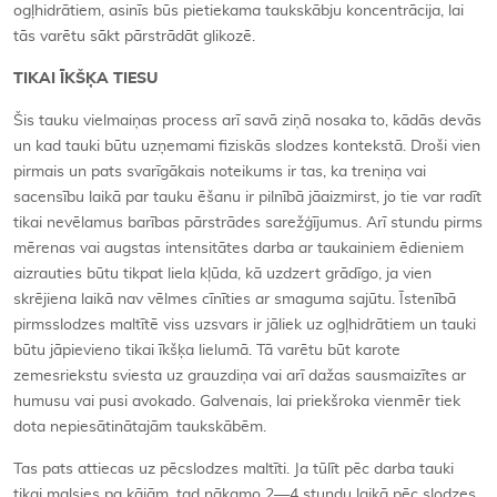
ogļhidrātiem, asinīs būs pietiekama taukskābju koncentrācija, lai
tās varētu sākt pārstrādāt glikozē.
TIKAI ĪKŠĶA TIESU
Šis tauku vielmaiņas process arī savā ziņā nosaka to, kādās devās
un kad tauki būtu uzņemami fiziskās slodzes kontekstā. Droši vien
pirmais un pats svarīgākais noteikums ir tas, ka treniņa vai
sacensību laikā par tauku ēšanu ir pilnībā jāaizmirst, jo tie var radīt
tikai nevēlamus barības pārstrādes sarežģījumus. Arī stundu pirms
mērenas vai augstas intensitātes darba ar taukainiem ēdieniem
aizrauties būtu tikpat liela kļūda, kā uzdzert grādīgo, ja vien
skrējiena laikā nav vēlmes cīnīties ar smaguma sajūtu. Īstenībā
pirmsslodzes maltītē viss uzsvars ir jāliek uz ogļhidrātiem un tauki
būtu jāpievieno tikai īkšķa lielumā. Tā varētu būt karote
zemesriekstu sviesta uz grauzdiņa vai arī dažas sausmaizītes ar
humusu vai pusi avokado. Galvenais, lai priekšroka vienmēr tiek
dota nepiesātinātajām taukskābēm.
Tas pats attiecas uz pēcslodzes maltīti. Ja tūlīt pēc darba tauki
tikai malsies pa kājām, tad nākamo 2—4 stundu laikā pēc slodzes