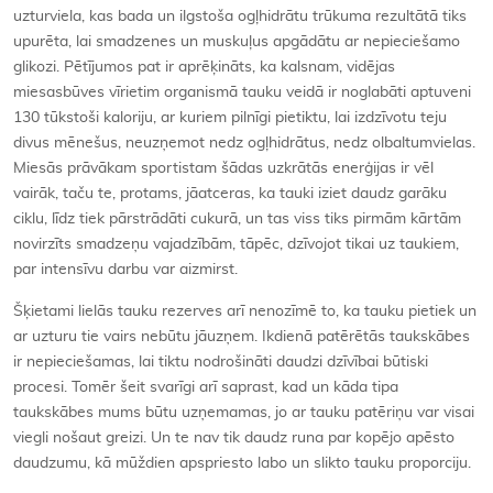
uzturviela, kas bada un ilgstoša ogļhidrātu trūkuma rezultātā tiks
upurēta, lai smadzenes un muskuļus apgādātu ar nepieciešamo
glikozi. Pētījumos pat ir aprēķināts, ka kalsnam, vidējas
miesasbūves vīrietim organismā tauku veidā ir noglabāti aptuveni
130 tūkstoši kaloriju, ar kuriem pilnīgi pietiktu, lai izdzīvotu teju
divus mēnešus, neuzņemot nedz ogļhidrātus, nedz olbaltumvielas.
Miesās prāvākam sportistam šādas uzkrātās enerģijas ir vēl
vairāk, taču te, protams, jāatceras, ka tauki iziet daudz garāku
ciklu, līdz tiek pārstrādāti cukurā, un tas viss tiks pirmām kārtām
novirzīts smadzeņu vajadzībām, tāpēc, dzīvojot tikai uz taukiem,
par intensīvu darbu var aizmirst.
Šķietami lielās tauku rezerves arī nenozīmē to, ka tauku pietiek un
ar uzturu tie vairs nebūtu jāuzņem. Ikdienā patērētās taukskābes
ir nepieciešamas, lai tiktu nodrošināti daudzi dzīvībai būtiski
procesi. Tomēr šeit svarīgi arī saprast, kad un kāda tipa
taukskābes mums būtu uzņemamas, jo ar tauku patēriņu var visai
viegli nošaut greizi. Un te nav tik daudz runa par kopējo apēsto
daudzumu, kā mūždien apspriesto labo un slikto tauku proporciju.