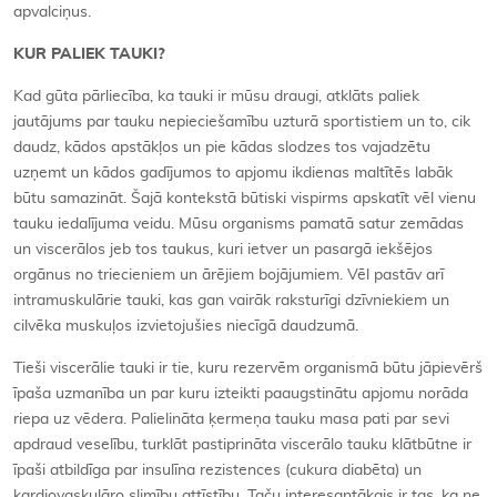
apvalciņus.
KUR PALIEK TAUKI?
Kad gūta pārliecība, ka tauki ir mūsu draugi, atklāts paliek
jautājums par tauku nepieciešamību uzturā sportistiem un to, cik
daudz, kādos apstākļos un pie kādas slodzes tos vajadzētu
uzņemt un kādos gadījumos to apjomu ikdienas maltītēs labāk
būtu samazināt. Šajā kontekstā būtiski vispirms apskatīt vēl vienu
tauku iedalījuma veidu. Mūsu organisms pamatā satur zemādas
un viscerālos jeb tos taukus, kuri ietver un pasargā iekšējos
orgānus no triecieniem un ārējiem bojājumiem. Vēl pastāv arī
intramuskulārie tauki, kas gan vairāk raksturīgi dzīvniekiem un
cilvēka muskuļos izvietojušies niecīgā daudzumā.
Tieši viscerālie tauki ir tie, kuru rezervēm organismā būtu jāpievērš
īpaša uzmanība un par kuru izteikti paaugstinātu apjomu norāda
riepa uz vēdera. Palielināta ķermeņa tauku masa pati par sevi
apdraud veselību, turklāt pastiprināta viscerālo tauku klātbūtne ir
īpaši atbildīga par insulīna rezistences (cukura diabēta) un
kardiovaskulāro slimību attīstību. Taču interesantākais ir tas, ka ne