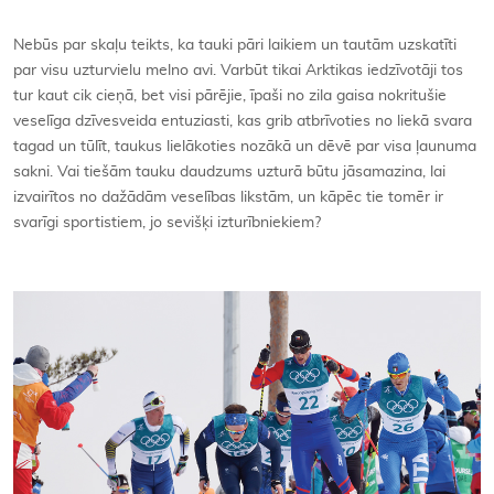
Kontakti
Nebūs par skaļu teikts, ka tauki pāri laikiem un tautām uzskatīti
par visu uzturvielu melno avi. Varbūt tikai Arktikas iedzīvotāji tos
tur kaut cik cieņā, bet visi pārējie, īpaši no zila gaisa nokritušie
veselīga dzīvesveida entuziasti, kas grib atbrīvoties no liekā svara
tagad un tūlīt, taukus lielākoties nozākā un dēvē par visa ļaunuma
sakni. Vai tiešām tauku daudzums uzturā būtu jāsamazina, lai
izvairītos no dažādām veselības likstām, un kāpēc tie tomēr ir
svarīgi sportistiem, jo sevišķi izturībniekiem?