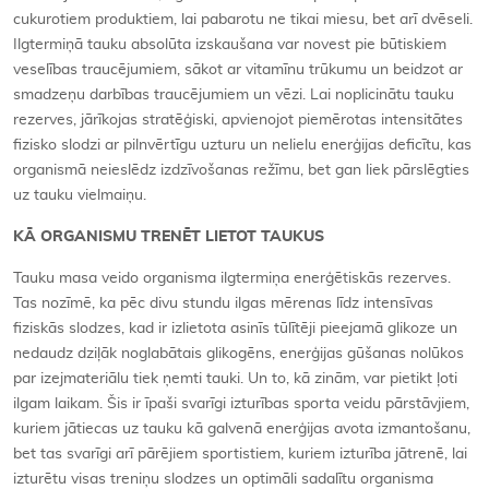
cukurotiem produktiem, lai pabarotu ne tikai miesu, bet arī dvēseli.
Ilgtermiņā tauku absolūta izskaušana var novest pie būtiskiem
veselības traucējumiem, sākot ar vitamīnu trūkumu un beidzot ar
smadzeņu darbības traucējumiem un vēzi. Lai noplicinātu tauku
rezerves, jārīkojas stratēģiski, apvienojot piemērotas intensitātes
fizisko slodzi ar pilnvērtīgu uzturu un nelielu enerģijas deficītu, kas
organismā neieslēdz izdzīvošanas režīmu, bet gan liek pārslēgties
uz tauku vielmaiņu.
KĀ ORGANISMU TRENĒT LIETOT TAUKUS
Tauku masa veido organisma ilgtermiņa enerģētiskās rezerves.
Tas nozīmē, ka pēc divu stundu ilgas mērenas līdz intensīvas
fiziskās slodzes, kad ir izlietota asinīs tūlītēji pieejamā glikoze un
nedaudz dziļāk noglabātais glikogēns, enerģijas gūšanas nolūkos
par izejmateriālu tiek ņemti tauki. Un to, kā zinām, var pietikt ļoti
ilgam laikam. Šis ir īpaši svarīgi izturības sporta veidu pārstāvjiem,
kuriem jātiecas uz tauku kā galvenā enerģijas avota izmantošanu,
bet tas svarīgi arī pārējiem sportistiem, kuriem izturība jātrenē, lai
izturētu visas treniņu slodzes un optimāli sadalītu organisma