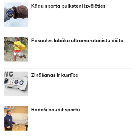
Kādu sporta pulksteni izvēlēties
Pasaules labāko ultramaratonistu diēta
Zināšanas ir kustība
Radoši baudīt sportu