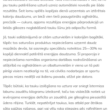
jau tauku patērēšana uzturā uzreiz automātiski novedīs pie šāda
rezultāta. Šeit lomu spēlēs kopējais dienā uzņemtais un iztērētais
kaloriju daudzums, un bieži vien tieši paaugstināts ogļhidrātu,
precīzāk — cukura, apjoms rezultējas enerģijas pārprodukcijā un
liekās glikozes noglabāšanā tauku šūnu jeb adipocītu formā.
Jā, tauki salīdzinājumā ar citām uzturvielām ir kalorijām bagātāki,
tāpēc tos saturošos produktus nepieciešams uzņemt daudz
mazākās devās, lai sasniegtu speciālistu noteiktos 25—30% no
kopējā diennaktī patērētā enerģijas daudzuma. Šī proporcija ir
nepieciešama normālas organisma darbības nodrošināšanai un
atšķirībā no ogļhidrātiem un olbaltumvielām ir viena un tā pati
pilnīgi visiem neatkarīgi no tā, vai cilvēks nodarbojas ar sportu
piecas reizes nedēļā vai ikdienu pavada, sēžot pie datora.
Tāpēc būtiski, ka tauku izslēgšana no uztura var sniegt īstermiņa
labumu zaudētu kilogramu izteiksmē, taču tas visbiežāk notiek uz
ievērojama enerģijas deficīta un zaudētā, pie glikogēna piesaistītā
ūdens rēķina. Turklāt, nepatērējot taukus, kas atbild par ātrākas
sāta sajūtas rašanos, agri vai vēlu roka stiepsies pēc rafinētiem un