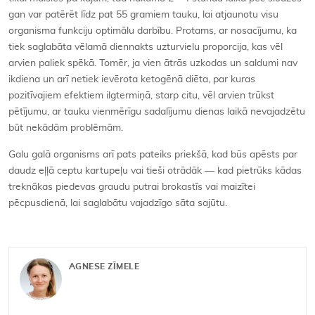
gan var patērēt līdz pat 55 gramiem tauku, lai atjaunotu visu
organisma funkciju optimālu darbību. Protams, ar nosacījumu, ka
tiek saglabāta vēlamā diennakts uzturvielu proporcija, kas vēl
arvien paliek spēkā. Tomēr, ja vien ātrās uzkodas un saldumi nav
ikdiena un arī netiek ievērota ketogēnā diēta, par kuras
pozitīvajiem efektiem ilgtermiņā, starp citu, vēl arvien trūkst
pētījumu, ar tauku vienmērīgu sadalījumu dienas laikā nevajadzētu
būt nekādām problēmām.
Galu galā organisms arī pats pateiks priekšā, kad būs apēsts par
daudz eļļā ceptu kartupeļu vai tieši otrādāk — kad pietrūks kādas
treknākas piedevas graudu putrai brokastīs vai maizītei
pēcpusdienā, lai saglabātu vajadzīgo sāta sajūtu.
AGNESE ZĪMELE