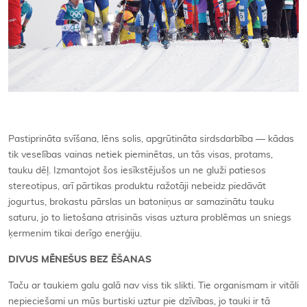
Pastiprināta svīšana, lēns solis, apgrūtināta sirdsdarbība — kādas
tik veselības vainas netiek pieminētas, un tās visas, protams,
tauku dēļ. Izmantojot šos iesīkstējušos un ne gluži patiesos
stereotipus, arī pārtikas produktu ražotāji nebeidz piedāvāt
jogurtus, brokastu pārslas un batoniņus ar samazinātu tauku
saturu, jo to lietošana atrisinās visas uztura problēmas un sniegs
ķermenim tikai derīgo enerģiju.
DIVUS MĒNEŠUS BEZ ĒŠANAS
Taču ar taukiem galu galā nav viss tik slikti. Tie organismam ir vitāli
nepieciešami un mūs burtiski uztur pie dzīvības, jo tauki ir tā