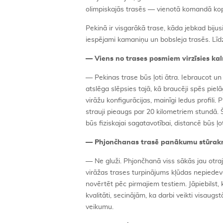
olimpiskajās trasēs — vienotā komandā kop
Pekinā ir visgarākā trase, kāda jebkad bijusi
iespējami kamaniņu un bobsleja trasēs. Līdz
— Viens no trases posmiem virzīsies kal
— Pekinas trase būs ļoti ātra. Iebraucot u
atslēga slēpsies tajā, kā braucēji spēs pie
virāžu konfigurācijas, mainīgi ledus profili
strauji pieaugs par 20 kilometriem stundā. 
būs fiziskajai sagatavotībai, distancē būs ļot
— Phjončhanas trasē panākumu stūrakmen
— Ne gluži. Phjončhanā viss sākās jau otrajā
virāžas trases turpinājums kļūdas nepiedeva
novērtēt pēc pirmajiem testiem. Jāpiebilst
kvalitāti, secinājām, ka darbi veikti visaug
veikumu.