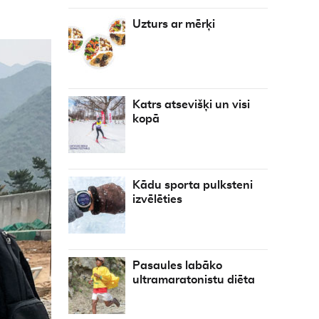
Uzturs ar mērķi
Katrs atsevišķi un visi
kopā
Kādu sporta pulksteni
izvēlēties
Pasaules labāko
ultramaratonistu diēta