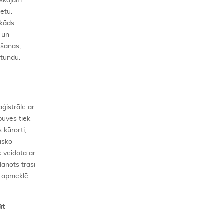
iskajām
etu.
 kāds
 un
ošanas,
stundu.
ģistrāle ar
būves tiek
kūrorti,
isko
k veidota ar
lānots trasi
i apmeklē
āt