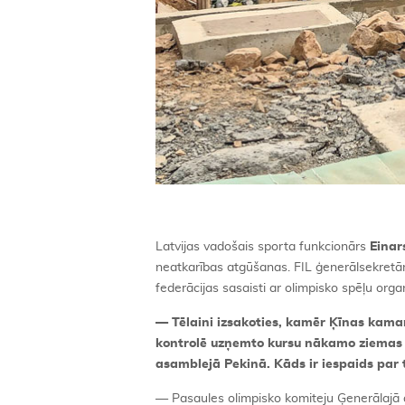
Latvijas vadošais sporta funkcionārs
Einar
neatkarības atgūšanas. FIL ģenerālsekretāra
federācijas sasaisti ar olimpisko spēļu org
— Tēlaini izsakoties, kamēr Ķīnas kamaniņ
kontrolē uzņemto kursu nākamo ziemas ol
asamblejā Pekinā. Kāds ir iespaids par 
— Pasaules olimpisko komiteju Ģenerālajā a