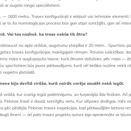
ā ar augsta ranga speciālistiem.
, — 1600 metru. Trases konfigurācijā ir iekļauti visi tehniskie elementi, 
 ar to šis homologācijas process būs gan stipri sarežģīts, gan arī inter
nā. Vai tas nozīmē, ka trase nebūs tik ātra?
n izbraucot no apļa virāžas, augstumu starpība ir 20 metri… Sportistu
lāgoties trases konfigurācijas mainīgajam ritmam. Ātruma svārstības, d
. Pirms riņķa ir augšupejoša taisne, kurā ātrums dzēsīsies, pēc riņķa — 
Šis sportistiem būs jauns pārbaudījums, kurā vēl lielāka nozīme nekā ci
i nopietni jāstrādā.
s bija devītā virāža, kurā vairāk varēja zaudēt nekā iegūt.
 virāžā, kur svarīgi iegūt paātrinājumu, un turpinājās līdz finišam. Arī 
. Pekinas trasē ir daudz sarežģītu vietu. Kur slēpsies atslēgas, mēs v
, ka pēc pēdējās Pekinas trases inspekcijas, kad pārbaudījām betona re
stākajā līmenī — arī pats trases projekta autors bija apmierināts ar būvn