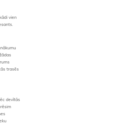
kādi vien
esants.
 panākumu
ažādas
ātrums
tās trasēs
pēc devītās
arēsim
nes
ieku