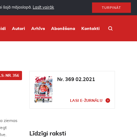
nai šajā mājaslapā.
Lasīt vairāk
TURPINĀT
idi
Autori
Arhīvs
Abonēšana
Kontakti
S: NR. 356
Nr. 369 02.2021
LASI E-ŽURNĀLU
da ziemas
degt
Līdzīgi raksti
lve.