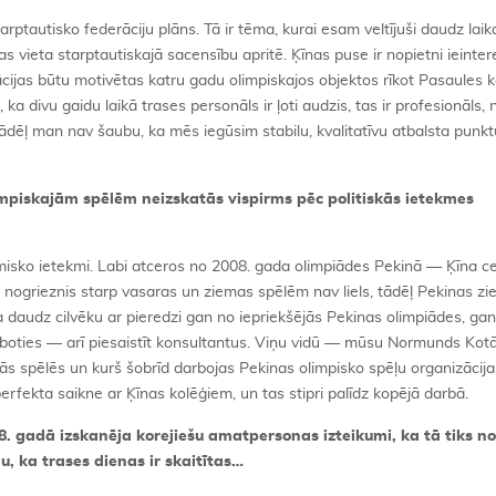
rptautisko federāciju plāns. Tā ir tēma, kurai esam veltījuši daudz laik
nas vieta starptautiskajā sacensību apritē. Ķīnas puse ir nopietni ieinte
erācijas būtu motivētas katru gadu olimpiskajos objektos rīkot Pasaules 
 divu gaidu laikā trases personāls ir ļoti audzis, tas ir profesionāls,
 tādēļ man nav šaubu, ka mēs iegūsim stabilu, kvalitatīvu atbalsta punk
piskajām spēlēm neizskatās vispirms pēc politiskās ietekmes
omisko ietekmi. Labi atceros no 2008. gada olimpiādes Pekinā — Ķīna c
ka nogrieznis starp vasaras un ziemas spēlēm nav liels, tādēļ Pekinas z
a daudz cilvēku ar pieredzi gan no iepriekšējās Pekinas olimpiādes, ga
darboties — arī piesaistīt konsultantus. Viņu vidū — mūsu Normunds Kot
ās spēlēs un kurš šobrīd darbojas Pekinas olimpisko spēļu organizācija
rfekta saikne ar Ķīnas kolēģiem, un tas stipri palīdz kopējā darbā.
. gadā izskanēja korejiešu amatpersonas izteikumi, ka tā tiks n
, ka trases dienas ir skaitītas…