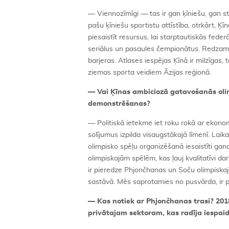
— Viennozīmīgi — tas ir gan ķīniešu, gan sta
pašu ķīniešu sportistu attīstība, otrkārt, Ķī
piesaistīt resursus, lai starptautiskās fed
seriālus un pasaules čempionātus. Redzam, ka
barjeras. Atlases iespējas Ķīnā ir milzīgas,
ziemas sporta veidiem Āzijas reģionā.
— Vai Ķīnas ambiciozā gatavošanās olim
demonstrēšanas?
— Politiskā ietekme iet roku rokā ar ekon
solījumus izpilda visaugstākajā līmenī. Lai
olimpisko spēļu organizēšanā iesaistīti gan
olimpiskajām spēlēm, kas ļauj kvalitatīvi 
ir pieredze Phjončhanas un Soču olimpiskaj
sastāvā. Mēs saprotamies no pusvārda, ir pe
— Kas notiek ar Phjončhanas trasi? 2018
privātajam sektoram, kas radīja iespaidu