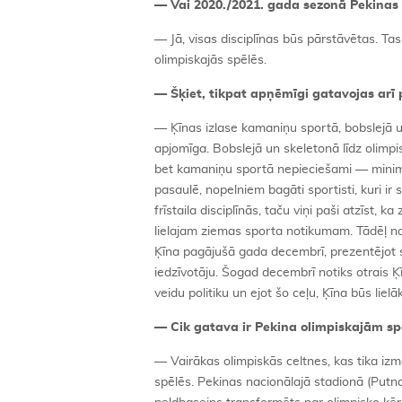
— Vai 2020./2021. gada sezonā Pekinas
— Jā, visas disciplīnas būs pārstāvētas. Ta
olimpiskajās spēlēs.
— Šķiet, tikpat apņēmīgi gatavojas arī p
— Ķīnas izlase kamaniņu sportā, bobslejā un
apjomīga. Bobslejā un skeletonā līdz olimp
bet kamaniņu sportā nepieciešami — minimums
pasaulē, nopelniem bagāti sportisti, kuri ir 
frīstaila disciplīnās, taču viņi paši atzīst, 
lielajam ziemas sporta notikumam. Tādēļ nopi
Ķīna pagājušā gada decembrī, prezentējot sa
iedzīvotāju. Šogad decembrī notiks otrais Ķ
veidu politiku un ejot šo ceļu, Ķīna būs lielā
— Cik gatava ir Pekina olimpiskajām s
— Vairākas olimpiskās celtnes, kas tika izm
spēlēs. Pekinas nacionālajā stadionā (Putn