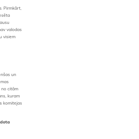
a. Pirmkārt,
resēta
kausu
 nav valodas
tu visiem
enšas un
iemas
n no citām
āns, kuram
s komitejas
odota