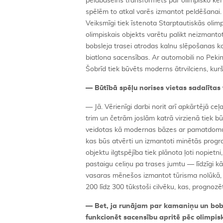
peldbaseins transformēts par olimpisko kērl
spēlēm to atkal varēs izmantot peldēšanai. 
Veiksmīgi tiek īstenota Starptautiskās olim
olimpiskais objekts varētu palikt neizmanto
bobsleja trasei atrodas kalnu slēpošanas k
biatlona sacensības. Ar automobili no Pekin
Šobrīd tiek būvēts moderns ātrvilciens, kur
— Būtībā spēļu norises vietas sadalītas
— Jā. Vērienīgi darbi norit arī apkārtējā c
trim un četrām joslām katrā virzienā tiek 
veidotas kā modernas bāzes ar pamatdomu i
kas būs atvērti un izmantoti minētās progra
objektu ilgtspējība tiek plānota ļoti nopietn
pastaigu celiņu pa trases jumtu — līdzīgi kā
vasaras mēnešos izmantot tūrisma nolūkā, p
200 līdz 300 tūkstoši cilvēku, kas, prognoz
— Bet, ja runājam par kamaniņu un bobsle
funkcionēt sacensību apritē pēc olimpi