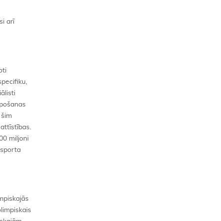
i arī
oti
pecifiku,
listi
lēpošanas
s šim
attīstības.
00 miljoni
 sporta
impiskajās
limpiskais