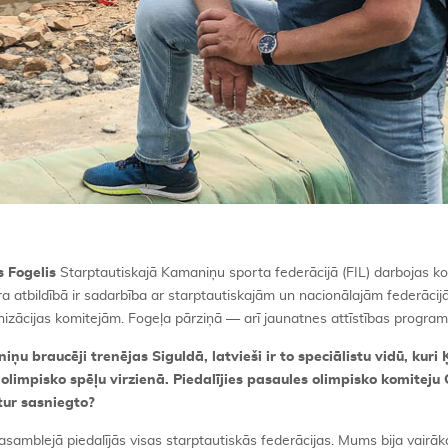
s Fogelis
Starptautiskajā Kamaniņu sporta federācijā (FIL) darbojas ko
 atbildībā ir sadarbība ar starptautiskajām un nacionālajām federācij
anizācijas komitejām. Fogeļa pārziņā — arī jaunatnes attīstības progra
u braucēji trenējas Siguldā, latvieši ir to speciālistu vidū, kuri 
impisko spēļu virzienā. Piedalījies pasaules olimpisko komiteju
tur sasniegto?
samblejā piedalījās visas starptautiskās federācijas. Mums bija vairāk