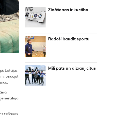
Zināšanas ir kustība
Radoši baudīt sportu
Mīli pats un aizrauj citus
pš Latvijas
ām, veidojot
mmas.
Ķīnā
 Ģenerālajā
as tikšanās