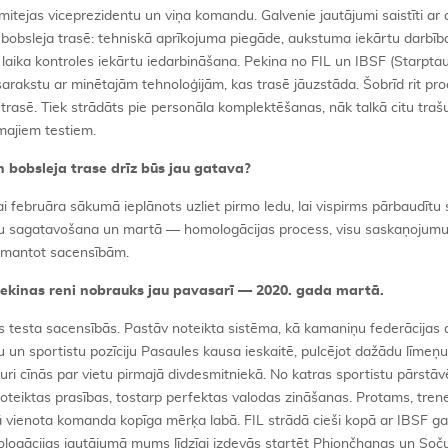
mitejas viceprezidentu un viņa komandu. Galvenie jautājumi saistīti ar
bobsleja trasē: tehniskā aprīkojuma piegāde, aukstuma iekārtu darbīb
laika kontroles iekārtu iedarbināšana. Pekina no FIL un IBSF (Starptau
arakstu ar minētajām tehnoloģijām, kas trasē jāuzstāda. Šobrīd rit pr
rasē. Tiek strādāts pie personāla komplektēšanas, nāk talkā citu traš
rmajiem testiem.
bobsleja trase drīz būs jau gatava?
i februāra sākumā ieplānots uzliet pirmo ledu, lai vispirms pārbaudītu
filu sagatavošana un martā — homologācijas process, visu saskaņojumu
 izmantot sacensībām.
Pekinas reni nobrauks jau pavasarī — 2020. gada martā.
īsies testa sacensībās. Pastāv noteikta sistēma, kā kamaniņu federācijas 
u un sportistu pozīciju Pasaules kausa ieskaitē, pulcējot dažādu līmeņ
ri cīnās par vietu pirmajā divdesmitniekā. No katras sportistu pārstāv
s noteiktas prasības, tostarp perfektas valodas zināšanas. Protams, trene
 kā vienota komanda kopīga mērķa labā. FIL strādā cieši kopā ar IBSF g
mologācijas jautājumā mums līdzīgi izdevās startēt Phjončhanas un Soč