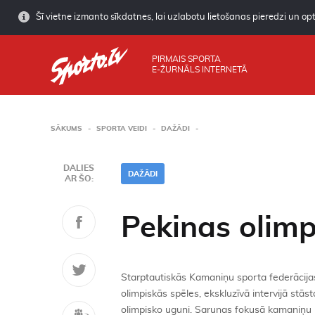
Šī vietne izmanto sīkdatnes, lai uzlabotu lietošanas pieredzi un opti
PIRMAIS SPORTA
E-ŽURNĀLS INTERNETĀ
SĀKUMS
SPORTA VEIDI
DAŽĀDI
DALIES
DAŽĀDI
AR ŠO:
Pekinas olimp
Starptautiskās Kamaniņu sporta federācijas
olimpiskās spēles, ekskluzīvā intervijā stās
olimpisko uguni. Sarunas fokusā kamaniņu un