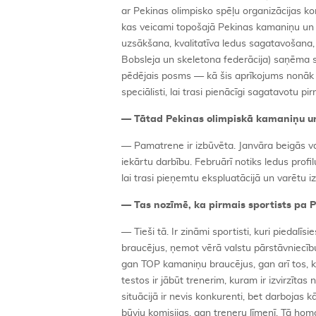
ar Pekinas olimpisko spēļu organizācijas ko
kas veicami topošajā Pekinas kamaniņu un 
uzsākšana, kvalitatīva ledus sagatavošana, 
Bobsleja un skeletona federācija) saņēma s
pēdējais posms — kā šis aprīkojums nonāk t
speciālisti, lai trasi pienācīgi sagatavotu pi
— Tātad Pekinas olimpiskā kamaniņu un 
— Pamatrene ir izbūvēta. Janvāra beigās va
iekārtu darbību. Februārī notiks ledus pro
lai trasi pieņemtu ekspluatācijā un varētu
— Tas nozīmē, ka pirmais sportists pa 
— Tieši tā. Ir zināmi sportisti, kuri piedal
braucējus, ņemot vērā valstu pārstāvniecīb
gan TOP kamaniņu braucējus, gan arī tos, ku
testos ir jābūt trenerim, kuram ir izvirzīta
situācijā ir nevis konkurenti, bet darbojas
būvju komisijas, gan treneru līmenī. Tā ho