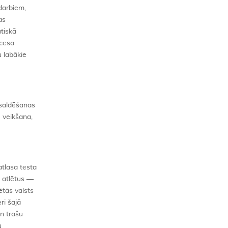
 darbiem,
as
tiskā
ocesa
u labākie
 saldēšanas
 veikšana,
atlasa testa
u atlētus —
ētās valsts
ri šajā
an trašu
u