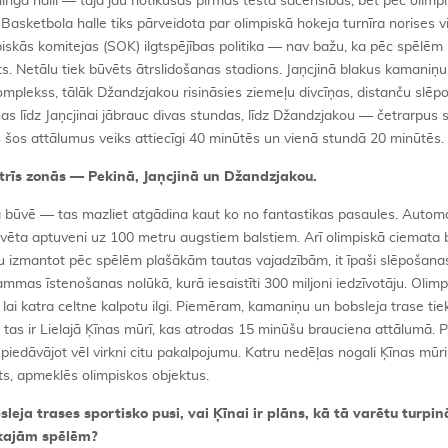
inga halli — tajā jau notikušas pirmās testa sacensības, bet pēc olimp
Basketbola halle tiks pārveidota par olimpiskā hokeja turnīra norises vi
piskās komitejas (SOK) ilgtspējības politika — nav bažu, ka pēc spēlēm
ts. Netālu tiek būvēts ātrslidošanas stadions. Jaņcjinā blakus kamaniņu
omplekss, tālāk Džandzjakou risināsies ziemeļu divcīņas, distanču slēp
as līdz Jaņcjinai jābrauc divas stundas, līdz Džandzjakou — četrarpus 
š šos attālumus veiks attiecīgi 40 minūtēs un vienā stundā 20 minūtēs.
 trīs zonās — Pekinā, Jaņcjinā un Džandzjakou.
eļa būvē — tas mazliet atgādina kaut ko no fantastikas pasaules. Automa
būvēta aptuveni uz 100 metru augstiem balstiem. Arī olimpiskā ciemata 
zmantot pēc spēlēm plašākām tautas vajadzībām, it īpaši slēpošanas 
mmas īstenošanas nolūkā, kurā iesaistīti 300 miljoni iedzīvotāju. Olimp
i, lai katra celtne kalpotu ilgi. Piemēram, kamaniņu un bobsleja trase tie
 tas ir Lielajā Ķīnas mūrī, kas atrodas 15 minūšu brauciena attālumā. P
iedāvājot vēl virkni citu pakalpojumu. Katru nedēļas nogali Ķīnas mūr
ēts, apmeklēs olimpiskos objektus.
ja trases sportisko pusi, vai Ķīnai ir plāns, kā tā varētu turpin
skajām spēlēm?