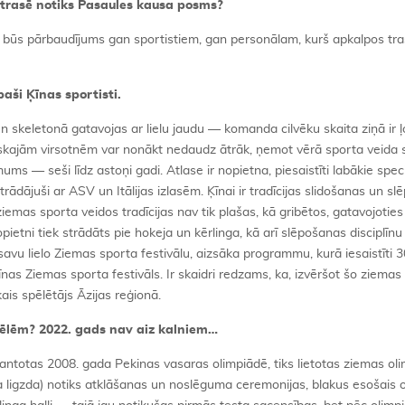
 trasē notiks Pasaules kausa posms?
s būs pārbaudījums gan sportistiem, gan personālam, kurš apkalpos tras
aši Ķīnas sportisti.
 skeletonā gatavojas ar lielu jaudu — komanda cilvēku skaita ziņā ir ļ
iskajām virsotnēm var nonākt nedaudz ātrāk, ņemot vērā sporta veida s
 — seši līdz astoņi gadi. Atlase ir nopietna, piesaistīti labākie speciā
strādājuši ar ASV un Itālijas izlasēm. Ķīnai ir tradīcijas slidošanas un s
ka ziemas sporta veidos tradīcijas nav tik plašas, kā gribētos, gatavojotie
etni tiek strādāts pie hokeja un kērlinga, kā arī slēpošanas disciplīnu 
vu lielo Ziemas sporta festivālu, aizsāka programmu, kurā iesaistīti 3
īnas Ziemas sporta festivāls. Ir skaidri redzams, ka, izvēršot šo ziemas
kais spēlētājs Āzijas reģionā.
pēlēm? 2022. gads nav aiz kalniem…
antotas 2008. gada Pekinas vasaras olimpiādē, tiks lietotas ziemas ol
a ligzda) notiks atklāšanas un noslēguma ceremonijas, blakus esošais o