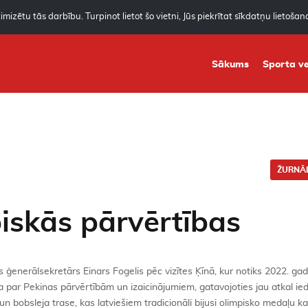
mizētu tās darbību. Turpinot lietot šo vietni, Jūs piekrītat sīkdatņu lietoša
Sākums
Sporta ve
ŽURNĀL
iskās pārvērtības
 ģenerālsekretārs Einars Fogelis pēc vizītes Ķīnā, kur notiks 2022. ga
ta par Pekinas pārvērtībām un izaicinājumiem, gatavojoties jau atkal ie
 bobsleja trase, kas latviešiem tradicionāli bijusi olimpisko medaļu ka