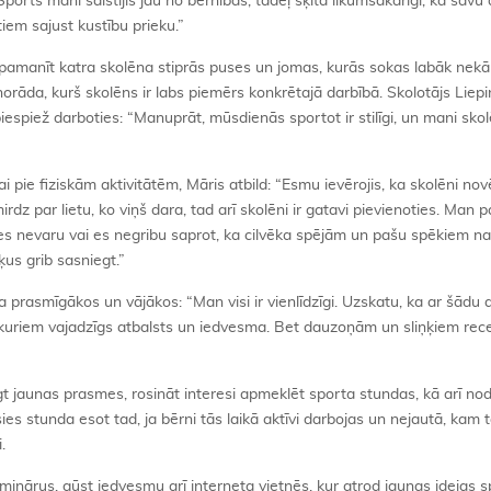
Sports mani saistījis jau no bērnības, tādēļ šķita likumsakarīgi, ka savu 
tiem sajust kustību prieku.”
r pamanīt katra skolēna stiprās puses un jomas, kurās sokas labāk nekā 
 norāda, kurš skolēns ir labs piemērs konkrētajā darbībā. Skolotājs Liep
iespiež darboties: “Manuprāt, mūsdienās sportot ir stilīgi, un mani skol
 pie fiziskām aktivitātēm, Māris atbild: “Esmu ievērojis, ka skolēni nov
rdz par lietu, ko viņš dara, tad arī skolēni ir gatavi pievienoties. Man pa
m es nevaru vai es negribu saprot, ka cilvēka spējām un pašu spēkiem n
ķus grib sasniegt.”
prasmīgākos un vājākos: “Man visi ir vienlīdzīgi. Uzskatu, ka ar šādu 
, kuriem vajadzīgs atbalsts un iedvesma. Bet dauzoņām un sliņķiem rec
gt jaunas prasmes, rosināt interesi apmeklēt sporta stundas, kā arī no
ies stunda esot tad, ja bērni tās laikā aktīvi darbojas un nejautā, kam 
.
eminārus, gūst iedvesmu arī interneta vietnēs, kur atrod jaunas idejas 