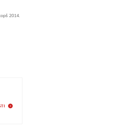
 kopš 2014.
STI