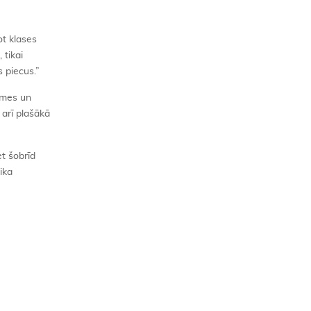
ot klases
 tikai
s piecus.”
smes un
 arī plašākā
et šobrīd
ika