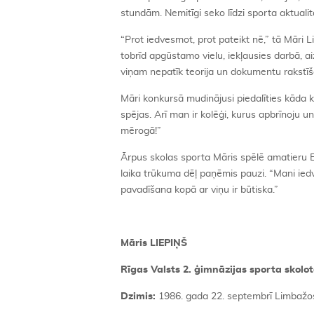
stundām. Nemitīgi seko līdzi sporta aktuali
“Prot iedvesmot, prot pateikt nē,” tā Māri L
tobrīd apgūstamo vielu, iekļausies darbā, ai
viņam nepatīk teorija un dokumentu rakstīša
Māri konkursā mudinājusi piedalīties kāda 
spējas. Arī man ir kolēģi, kurus apbrīnoju un
mērogā!”
Ārpus skolas sporta Māris spēlē amatieru En
laika trūkuma dēļ paņēmis pauzi. “Mani ied
pavadīšana kopā ar viņu ir būtiska.”
Māris LIEPIŅŠ
Rīgas Valsts 2. ģimnāzijas sporta skolot
Dzimis:
1986. gada 22. septembrī Limbažo