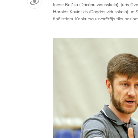
Inese Boļšija (Dricānu vidusskola), Juris 
Harolds Kavinskis (Dagdas vidusskola) un S
finālistiem. Konkursa uzvarētājs tiks pazi