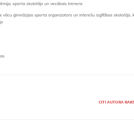
mija, sporta skolotājs un vecākais treneris
 vācu ģimnāzijas sporta organizators un interešu izglītības skolotājs,
js
jas
CITI AUTORA RAK