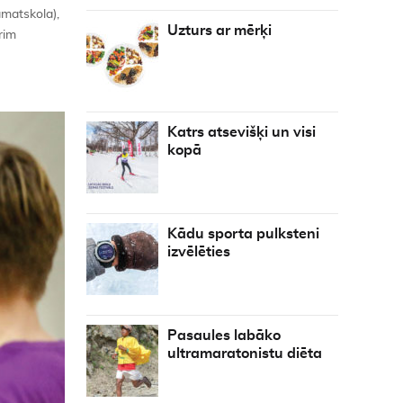
amatskola),
Uzturs ar mērķi
rim
Katrs atsevišķi un visi
kopā
Kādu sporta pulksteni
izvēlēties
Pasaules labāko
ultramaratonistu diēta