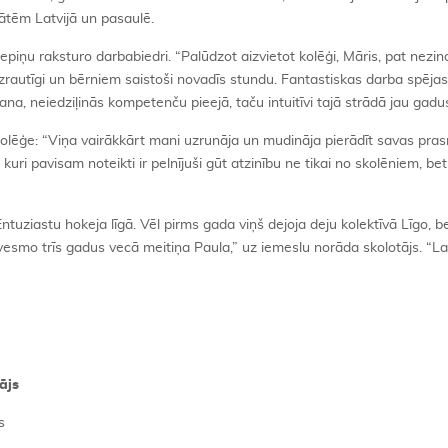
tātēm Latvijā un pasaulē.
iepiņu raksturo darbabiedri. “Palūdzot aizvietot kolēģi, Māris, pat nezin
zrautīgi un bērniem saistoši novadīs stundu. Fantastiskas darba spējas,
na, neiedziļinās kompetenču pieejā, taču intuitīvi tajā strādā jau gadu
kolēģe: “Viņa vairākkārt mani uzrunāja un mudināja pierādīt savas pra
 kuri pavisam noteikti ir pelnījuši gūt atzinību ne tikai no skolēniem, bet
tuziastu hokeja līgā. Vēl pirms gada viņš dejoja deju kolektīvā Līgo, b
vesmo trīs gadus vecā meitiņa Paula,” uz iemeslu norāda skolotājs. “La
ājs
s