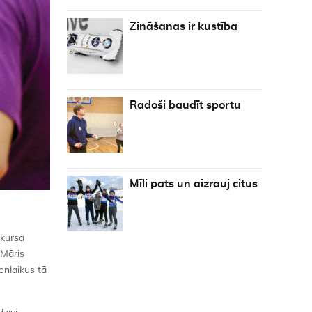
Zināšanas ir kustība
Radoši baudīt sportu
Mīli pats un aizrauj citus
nkursa
 Māris
enlaikus tā