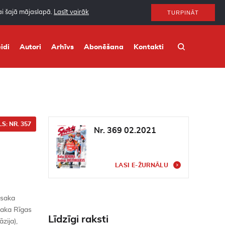
nai šajā mājaslapā.
Lasīt vairāk
TURPINĀT
idi
Autori
Arhīvs
Abonēšana
Kontakti
S: NR. 357
Nr. 369 02.2021
LASI E-ŽURNĀLU
osaka
lpaka Rīgas
Līdzīgi raksti
zija),