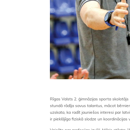
Rīgas Valsts 2. ģimnāzijas sporta skolotāj
stundā rādīja savus talantus, mācot bērnie
uzskata, ka radīt jauniešos interesi par lat
ir pieklājīga fiziskā slodze un koordinācija