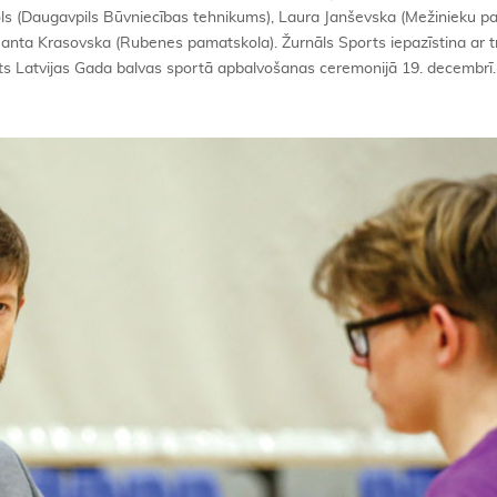
Ozols (Daugavpils Būvniecības tehnikums), Laura Janševska (Mežinieku p
anta Krasovska (Rubenes pamatskola). Žurnāls Sports iepazīstina ar t
ņots Latvijas Gada balvas sportā apbalvošanas ceremonijā 19. decembrī.