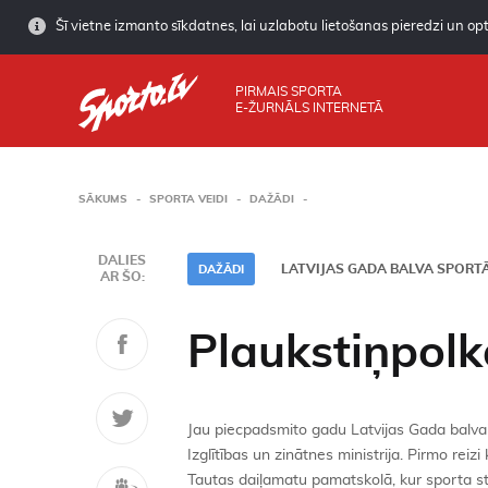
Šī vietne izmanto sīkdatnes, lai uzlabotu lietošanas pieredzi un opti
PIRMAIS SPORTA
E-ŽURNĀLS INTERNETĀ
SĀKUMS
SPORTA VEIDI
DAŽĀDI
DALIES
LATVIJAS GADA BALVA SPORT
DAŽĀDI
AR ŠO:
Plaukstiņpolk
Jau piecpadsmito gadu Latvijas Gada balva
Izglītības un zinātnes ministrija. Pirmo rei
Tautas daiļamatu pamatskolā, kur sporta st