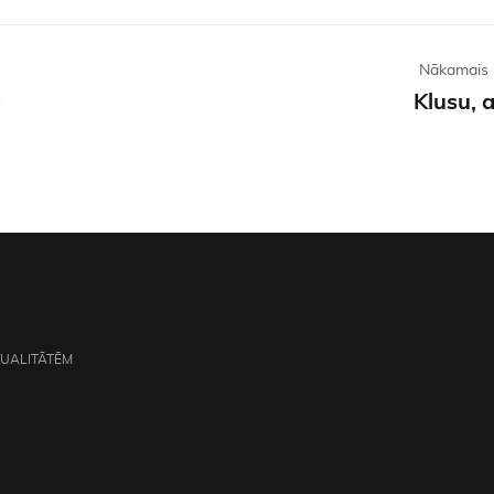
Nākamais 
a
Klusu, a
TUALITĀTĒM