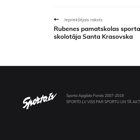
Iepriekšējais raksts
Rubenes pamatskolas sport
skolotāja Santa Krasovska
Sporta Apgāda Fonds 2007-2019
SPORTO.LV VISS PAR SPORTU UN TĀ AK