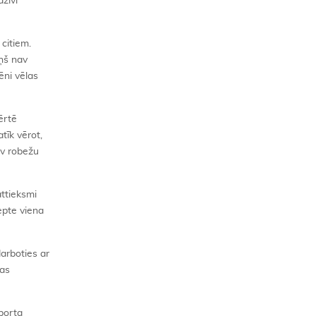
dzīvi
citiem.
iņš nav
ēni vēlas
ērtē
tīk vērot,
av robežu
attieksmi
epte viena
darboties ar
tas
sporta