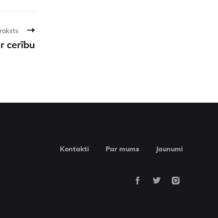
raksts
r cerību
Kontakti
Par mums
Jaunumi