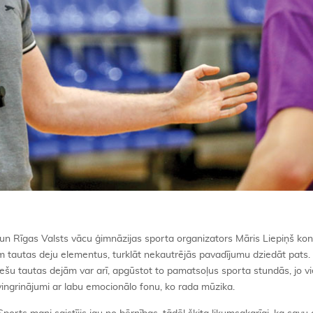
s un Rīgas Valsts vācu ģimnāzijas sporta organizators Māris Liepiņš ko
m tautas deju elementus, turklāt nekautrējās pavadījumu dziedāt pats.
viešu tautas dejām var arī, apgūstot to pamatsoļus sporta stundās, jo vi
s vingrinājumi ar labu emocionālo fonu, ko rada mūzika.