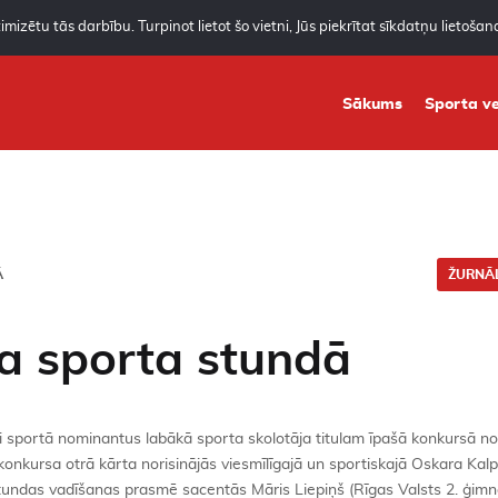
mizētu tās darbību. Turpinot lietot šo vietni, Jūs piekrītat sīkdatņu lietoša
Sākums
Sporta ve
Ā
ŽURNĀL
a sporta stundā
i sportā nominantus labākā sporta skolotāja titulam īpašā konkursā n
zi konkursa otrā kārta norisinājās viesmīlīgajā un sportiskajā Oskara Ka
undas vadīšanas prasmē sacentās Māris Liepiņš (Rīgas Valsts 2. ģimnā