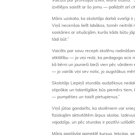
Vaicāts par profesijas izvēli, Māris stāsta: “
izvēlējos saistīt ar šo jomu — palīdzēt arī ci
Māris uzskata, ka skolotāja darbā svarīgi i
Viņš necenšas lielīt labākos, tomēr neitrāli
saskāries ar situācijām, kurās kāds būtu jāp
tādi būt.”
Vaicāts par savu recepti skolēnu radināšanai
atklātību — ja viņi redz, ka pedagoga acis mi
kā bērni un jaunieši bieži vien pēc vārdie
— jo vairāk viņi sev notic, jo augstākus mēr
Skolotājs Liepiņš stundās audzēkņus nedala 
stiprākie un talantīgākie būs piemērs tiem
— pumpēties un taisīt pietupienus.”
Viņš jūtas gandarīts, ka skolēniem var snie
fiziskajām aktivitātēm ārpus skolas. Izdevus
vajadzīgs, un pēc stundas ir pozitīvi uzlādēti
Māris pastāvīgi apmeklē kursus, lekcijas, s