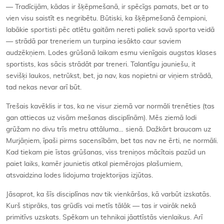
— Tradīcijām, kādas ir šķēpmešanā, ir spēcīgs pamats, bet ar to
vien visu saistīt es negribētu. Būtiski, ka šķēpmešanā čempioni,
labākie sportisti pēc atlētu gaitām nereti paliek savā sporta veidā
— strādā par treneriem un turpina iesākto caur saviem
audzēkņiem. Lodes grūšanā laikam esmu vienīgais augstas klases
sportists, kas sācis strādāt par treneri. Talantīgu jauniešu, it
sevišķi laukos, netrūkst, bet, ja nav, kas nopietni ar viņiem strādā,
tad nekas nevar arī būt.
Trešais kavēklis ir tas, ka ne visur ziemā var normāli trenēties (tas
gan attiecas uz visām mešanas disciplīnām). Mēs ziemā lodi
grūžam no divu trīs metru attāluma… sienā. Dažkārt braucam uz
Murjāņiem, īpaši pirms sacensībām, bet tas nav ne ērti, ne normāli.
Kad tiekam pie īstas grūšanas, viss treniņos mācītais pazūd un
paiet laiks, kamēr jaunietis atkal piemērojas plašumiem,
atsvaidzina lodes lidojuma trajektorijas izjūtas.
Jāsaprot, ka šīs disciplīnas nav tik vienkāršas, kā varbūt izskatās.
Kurš stiprāks, tas grūdīs vai metīs tālāk — tas ir vairāk nekā
primitīvs uzskats. Spēkam un tehnikai jāattīstās vienlaikus. Arī