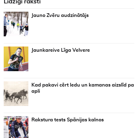
Līdzīgi raksti
Jauno Zvēru audzinātājs
Jaunkareive Līga Velvere
Kad pakavi cērt ledu un kamanas aizslīd pa
apli
Rakstura tests Spānijas kalnos