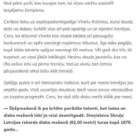
tikai pāris puiši, kas tuvojas tam, lai viņos varētu saskatīt
iespējamo čempionu.
Cerības lieku uz septiņpadsmitgadīgo Vinetu Krūmiņu, kurai daudz
dots no dabas, turklāt viņa arī pati apzinīgi un ar izpratni trenējas.
Ceru, ka drīzumā Vineta būs stabili labākā arī pieaugušo
konkurencē un spēs sasniegt nopietnus tālumus. Ilgs laiks pagājis,
kopš kāda latviete spējusi sasniegt 60 metrus. Vēl gadi divi trīs, tā
turpinot, un viņai jābūt labākajai. Nezinu daudz jauniešu, kas no
rīta sešos ietu uz pirmo treniņu, tad uz skolu, bet četros
pēcpusdienā atkal būtu klāt treniņā.
Spējīgs puisis ir arī Aleksandrs Volkovs, kurš pie manis trenējas jau
septīto gadu. Viņš uzvarējis daudzus, bieži visus savus vienaudžus
un turpina progresēt. Ceru, ka viņš drīz disku metīs tālāk par mani.
— Šķēpmešanā ik pa brīdim parādās talanti, bet lodes un
diska mešanā labi ja reizi desmitgadē. Staņislava Skruļa
Latvijas rekords diska mešanā (62,00 metri) turas kopš 1975.
gada…