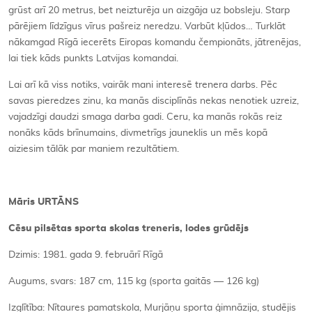
grūst arī 20 metrus, bet neizturēja un aizgāja uz bobsleju. Starp
pārējiem līdzīgus vīrus pašreiz neredzu. Varbūt kļūdos… Turklāt
nākamgad Rīgā iecerēts Eiropas komandu čempionāts, jātrenējas,
lai tiek kāds punkts Latvijas komandai.
Lai arī kā viss notiks, vairāk mani interesē trenera darbs. Pēc
savas pieredzes zinu, ka manās disciplīnās nekas nenotiek uzreiz,
vajadzīgi daudzi smaga darba gadi. Ceru, ka manās rokās reiz
nonāks kāds brīnumains, divmetrīgs jauneklis un mēs kopā
aiziesim tālāk par maniem rezultātiem.
Māris URTĀNS
Cēsu pilsētas sporta skolas treneris, lodes grūdējs
Dzimis: 1981. gada 9. februārī Rīgā
Augums, svars: 187 cm, 115 kg (sporta gaitās — 126 kg)
Izglītība: Nītaures pamatskola, Murjāņu sporta ģimnāzija, studējis