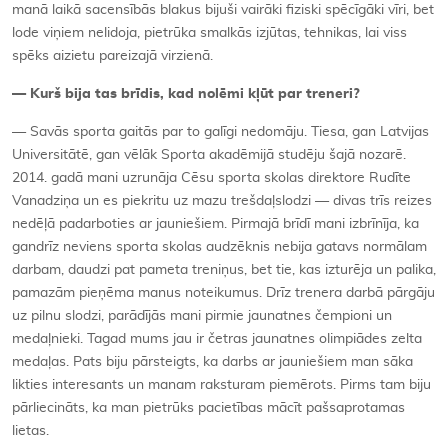
manā laikā sacensībās blakus bijuši vairāki fiziski spēcīgāki vīri, bet
lode viņiem nelidoja, pietrūka smalkās izjūtas, tehnikas, lai viss
spēks aizietu pareizajā virzienā.
— Kurš bija tas brīdis, kad nolēmi kļūt par treneri?
— Savās sporta gaitās par to galīgi nedomāju. Tiesa, gan Latvijas
Universitātē, gan vēlāk Sporta akadēmijā studēju šajā nozarē.
2014. gadā mani uzrunāja Cēsu sporta skolas direktore Rudīte
Vanadziņa un es piekritu uz mazu trešdaļslodzi — divas trīs reizes
nedēļā padarboties ar jauniešiem. Pirmajā brīdī mani izbrīnīja, ka
gandrīz neviens sporta skolas audzēknis nebija gatavs normālam
darbam, daudzi pat pameta treniņus, bet tie, kas izturēja un palika,
pamazām pieņēma manus noteikumus. Drīz trenera darbā pārgāju
uz pilnu slodzi, parādījās mani pirmie jaunatnes čempioni un
medaļnieki. Tagad mums jau ir četras jaunatnes olimpiādes zelta
medaļas. Pats biju pārsteigts, ka darbs ar jauniešiem man sāka
likties interesants un manam raksturam piemērots. Pirms tam biju
pārliecināts, ka man pietrūks pacietības mācīt pašsaprotamas
lietas.