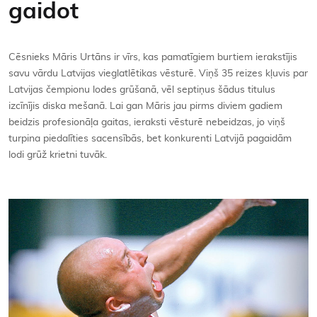
gaidot
Kontakti
Cēsnieks Māris Urtāns ir vīrs, kas pamatīgiem burtiem ierakstījis
savu vārdu Latvijas vieglatlētikas vēsturē. Viņš 35 reizes kļuvis par
Latvijas čempionu lodes grūšanā, vēl septiņus šādus titulus
izcīnījis diska mešanā. Lai gan Māris jau pirms diviem gadiem
beidzis profesionāļa gaitas, ieraksti vēsturē nebeidzas, jo viņš
turpina piedalīties sacensībās, bet konkurenti Latvijā pagaidām
lodi grūž krietni tuvāk.