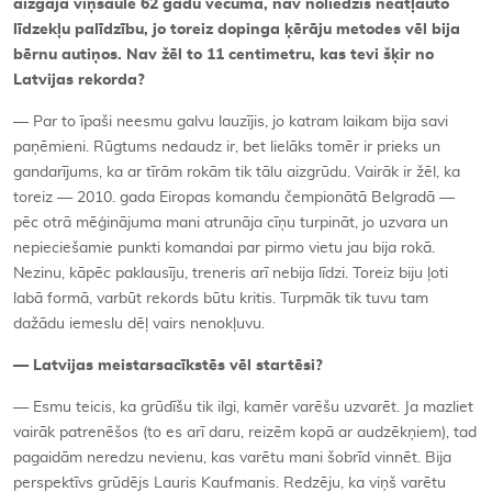
aizgāja viņsaulē 62 gadu vecumā, nav noliedzis neatļauto
līdzekļu palīdzību, jo toreiz dopinga ķērāju metodes vēl bija
bērnu autiņos. Nav žēl to 11 centimetru, kas tevi šķir no
Latvijas rekorda?
— Par to īpaši neesmu galvu lauzījis, jo katram laikam bija savi
paņēmieni. Rūgtums nedaudz ir, bet lielāks tomēr ir prieks un
gandarījums, ka ar tīrām rokām tik tālu aizgrūdu. Vairāk ir žēl, ka
toreiz — 2010. gada Eiropas komandu čempionātā Belgradā —
pēc otrā mēģinājuma mani atrunāja cīņu turpināt, jo uzvara un
nepieciešamie punkti komandai par pirmo vietu jau bija rokā.
Nezinu, kāpēc paklausīju, treneris arī nebija līdzi. Toreiz biju ļoti
labā formā, varbūt rekords būtu kritis. Turpmāk tik tuvu tam
dažādu iemeslu dēļ vairs nenokļuvu.
— Latvijas meistarsacīkstēs vēl startēsi?
— Esmu teicis, ka grūdīšu tik ilgi, kamēr varēšu uzvarēt. Ja mazliet
vairāk patrenēšos (to es arī daru, reizēm kopā ar audzēkņiem), tad
pagaidām neredzu nevienu, kas varētu mani šobrīd vinnēt. Bija
perspektīvs grūdējs Lauris Kaufmanis. Redzēju, ka viņš varētu