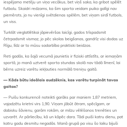
iespējamo metēju un viņa vecākus, bet viņš saka, ka gribot spēlēt
futbolu. Skaidri redzams, ka šim sporta veidam puika galīgi nav
piemērots, ja nu vienīgi svētdienas spēlēm, bet viņam sirdī futbols,
un viss.
Turklāt vieglatlētikai jāpievēršas laicīgi, gados trīspadsmit
četrpadsmit vismaz, jo pēc skolas beigšanas, gandrīz visi dodas uz
Rīgu, līdz ar to mūsu sadarbība praktiski beidzas.
Reti gadās, ka šajā vecumā jaunietis ir fiziski attīstīts, ar iemaņām
sportā, jo manā uztverē sporta stundas skolā nav tādā līmenī, lai
bērns uzreiz varētu iekļauties normālā treniņu gaitā.
— Kāds būtu ideālais audzēknis, kas varētu turpināt tavas
gaitas?
— Puišu konkurencē noteikti garāks par maniem 1,87 metriem,
vajadzētu krietni virs 1,90. Viņam jābūt ātram, spēcīgam, ar
dabisku šāvienu, garām rokām, ar milzu vēlēšanos trenēties un
uzvarēt. Ar pārliecību, kā un kāpēc dara. Tādi puiši katru dienu, pat
katru gadu desmitu negadās. Manā grupā pa visu šo laiku bijuši