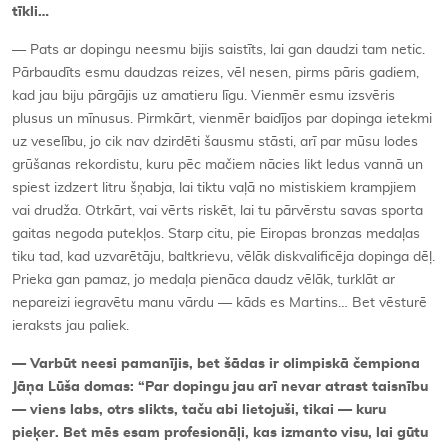
tīkli…
— Pats ar dopingu neesmu bijis saistīts, lai gan daudzi tam netic.
Pārbaudīts esmu daudzas reizes, vēl nesen, pirms pāris gadiem,
kad jau biju pārgājis uz amatieru līgu. Vienmēr esmu izsvēris
plusus un mīnusus. Pirmkārt, vienmēr baidījos par dopinga ietekmi
uz veselību, jo cik nav dzirdēti šausmu stāsti, arī par mūsu lodes
grūšanas rekordistu, kuru pēc mačiem nācies likt ledus vannā un
spiest izdzert litru šņabja, lai tiktu vaļā no mistiskiem krampjiem
vai drudža. Otrkārt, vai vērts riskēt, lai tu pārvērstu savas sporta
gaitas negoda putekļos. Starp citu, pie Eiropas bronzas medaļas
tiku tad, kad uzvarētāju, baltkrievu, vēlāk diskvalificēja dopinga dēļ.
Prieka gan pamaz, jo medaļa pienāca daudz vēlāk, turklāt ar
nepareizi iegravētu manu vārdu — kāds es Martins… Bet vēsturē
ieraksts jau paliek.
— Varbūt neesi pamanījis, bet šādas ir olimpiskā čempiona
Jāņa Lūša domas: “Par dopingu jau arī nevar atrast taisnību
— viens labs, otrs slikts, taču abi lietojuši, tikai — kuru
pieķer. Bet mēs esam profesionāļi, kas izmanto visu, lai gūtu