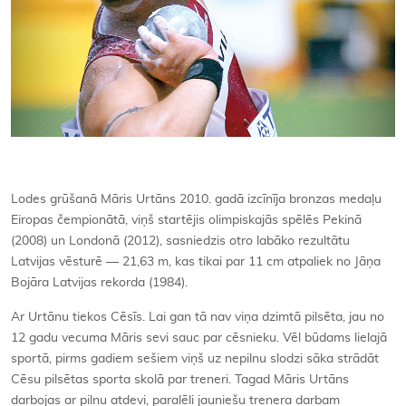
Lodes grūšanā Māris Urtāns 2010. gadā izcīnīja bronzas medaļu
Eiropas čempionātā, viņš startējis olimpiskajās spēlēs Pekinā
(2008) un Londonā (2012), sasniedzis otro labāko rezultātu
Latvijas vēsturē — 21,63 m, kas tikai par 11 cm atpaliek no Jāņa
Bojāra Latvijas rekorda (1984).
Ar Urtānu tiekos Cēsīs. Lai gan tā nav viņa dzimtā pilsēta, jau no
12 gadu vecuma Māris sevi sauc par cēsnieku. Vēl būdams lielajā
sportā, pirms gadiem sešiem viņš uz nepilnu slodzi sāka strādāt
Cēsu pilsētas sporta skolā par treneri. Tagad Māris Urtāns
darbojas ar pilnu atdevi, paralēli jauniešu trenera darbam