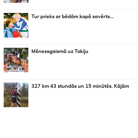
Tur prieks ar bēdām kopā savērts…
Mēnessgaismā uz Tokiju
327 km 43 stundās un 15 minūtēs. Kājām