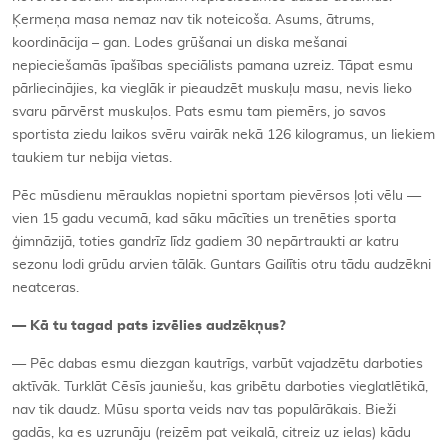
Ķermeņa masa nemaz nav tik noteicoša. Asums, ātrums,
koordinācija – gan. Lodes grūšanai un diska mešanai
nepieciešamās īpašības speciālists pamana uzreiz. Tāpat esmu
pārliecinājies, ka vieglāk ir pieaudzēt muskuļu masu, nevis lieko
svaru pārvērst muskuļos. Pats esmu tam piemērs, jo savos
sportista ziedu laikos svēru vairāk nekā 126 kilogramus, un liekiem
taukiem tur nebija vietas.
Pēc mūsdienu mērauklas nopietni sportam pievērsos ļoti vēlu —
vien 15 gadu vecumā, kad sāku mācīties un trenēties sporta
ģimnāzijā, toties gandrīz līdz gadiem 30 nepārtraukti ar katru
sezonu lodi grūdu arvien tālāk. Guntars Gailītis otru tādu audzēkni
neatceras.
— Kā tu tagad pats izvēlies audzēkņus?
— Pēc dabas esmu diezgan kautrīgs, varbūt vajadzētu darboties
aktīvāk. Turklāt Cēsīs jauniešu, kas gribētu darboties vieglatlētikā,
nav tik daudz. Mūsu sporta veids nav tas populārākais. Bieži
gadās, ka es uzrunāju (reizēm pat veikalā, citreiz uz ielas) kādu