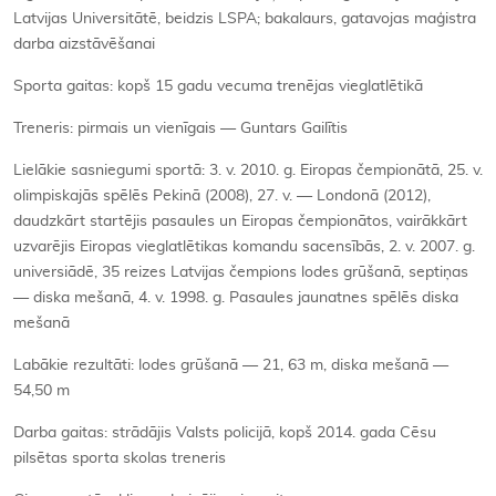
Latvijas Universitātē, beidzis LSPA; bakalaurs, gatavojas maģistra
darba aizstāvēšanai
Sporta gaitas: kopš 15 gadu vecuma trenējas vieglatlētikā
Treneris: pirmais un vienīgais — Guntars Gailītis
Lielākie sasniegumi sportā: 3. v. 2010. g. Eiropas čempionātā, 25. v.
olimpiskajās spēlēs Pekinā (2008), 27. v. — Londonā (2012),
daudzkārt startējis pasaules un Eiropas čempionātos, vairākkārt
uzvarējis Eiropas vieglatlētikas komandu sacensībās, 2. v. 2007. g.
universiādē, 35 reizes Latvijas čempions lodes grūšanā, septiņas
— diska mešanā, 4. v. 1998. g. Pasaules jaunatnes spēlēs diska
mešanā
Labākie rezultāti: lodes grūšanā — 21, 63 m, diska mešanā —
54,50 m
Darba gaitas: strādājis Valsts policijā, kopš 2014. gada Cēsu
pilsētas sporta skolas treneris