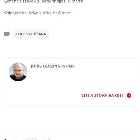
Ģimenes stāvoklis: saderinājies, ir meita
Vaļasprieks: brīvais laiks ar ģimeni
LODES GRŪŠANA
JURIS BĒRZIŅŠ -SOMS
CITI AUTORA RAKSTI