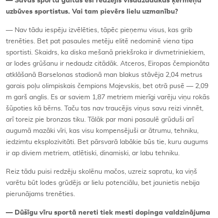
— Savās sporta gaitās esi redzējis visdažādākās ķermeņa
uzbūves sportistus. Vai tam pievērs lielu uzmanību?
— Nav tādu iespēju izvēlēties, tāpēc pieņemu visus, kas grib
trenēties. Bet pat pasaules metēju elitē nedominē viena tipa
sportisti. Skaidrs, ka diska mešanā priekšroka ir divmetriniekiem,
ar lodes grūšanu ir nedaudz citādāk. Atceros, Eiropas čempionāta
atklāšanā Barselonas stadionā man blakus stāvēja 2,04 metrus
garais poļu olimpiskais čempions Majevskis, bet otrā pusē — 2,09
m garš anglis. Es ar saviem 1,87 metriem mierīgi varēju viņu rokās
šūpoties kā bērns. Taču tas nav traucējis viņus savu reizi vinnēt,
arī toreiz pie bronzas tiku. Tālāk par mani pasaulē grūduši arī
augumā mazāki vīri, kas visu kompensējuši ar ātrumu, tehniku,
iedzimtu eksplozivitāti. Bet pārsvarā labākie būs tie, kuru augums
ir ap diviem metriem, atlētiski, dinamiski, ar labu tehniku.
Reiz tādu puisi redzēju skolēnu mačos, uzreiz sapratu, ka viņš
varētu būt lodes grūdējs ar lielu potenciālu, bet jaunietis nebija
pierunājams trenēties.
— Dūšīgu vīru sportā nereti tiek mesti dopinga valdzinājuma