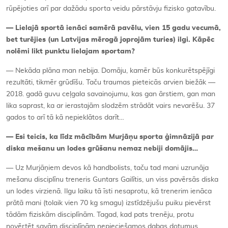
rūpējoties arī par dažādu sporta veidu pārstāvju fizisko gatavību.
— Lielajā sportā ienāci samērā pavēlu, vien 15 gadu vecumā,
bet turējies (un Latvijas mērogā joprojām turies) ilgi. Kāpēc
nolēmi likt punktu lielajam sportam?
— Nekāda plāna man nebija. Domāju, kamēr būs konkurētspējīgi
rezultāti, tikmēr grūdīšu. Taču traumas pieteicās arvien biežāk —
2018. gadā guvu ceļgala savainojumu, kas gan ārstiem, gan man
lika saprast, ka ar ierastajām slodzēm strādāt vairs nevarēšu. 37
gados to arī tā kā nepieklātos darīt…
— Esi teicis, ka līdz mācībām Murjāņu sporta ģimnāzijā par
diska mešanu un lodes grūšanu nemaz nebiji domājis…
— Uz Murjāņiem devos kā handbolists, taču tad mani uzrunāja
mešanu disciplīnu treneris Guntars Gailītis, un viss pavērsās diska
un lodes virzienā. Ilgu laiku tā īsti nesaprotu, kā trenerim ienāca
prātā mani (tolaik vien 70 kg smagu) izstīdzējušu puiku pievērst
tādām fiziskām disciplīnām. Tagad, kad pats trenēju, protu
novērtēt savām disciplīnām nepieciešamos dabas dotumus.