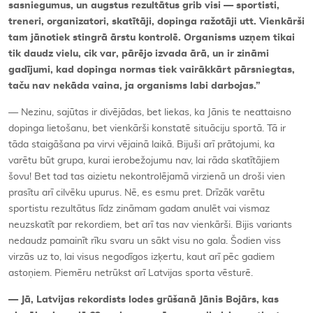
sasniegumus, un augstus rezultātus grib visi — sportisti,
treneri, organizatori, skatītāji, dopinga ražotāji utt. Vienkārši
tam jānotiek stingrā ārstu kontrolē. Organisms uzņem tikai
tik daudz vielu, cik var, pārējo izvada ārā, un ir zināmi
gadījumi, kad dopinga normas tiek vairākkārt pārsniegtas,
taču nav nekāda vaina, ja organisms labi darbojas.”
— Nezinu, sajūtas ir divējādas, bet liekas, ka Jānis te neattaisno
dopinga lietošanu, bet vienkārši konstatē situāciju sportā. Tā ir
tāda staigāšana pa virvi vējainā laikā. Bijuši arī prātojumi, ka
varētu būt grupa, kurai ierobežojumu nav, lai rāda skatītājiem
šovu! Bet tad tas aizietu nekontrolējamā virzienā un droši vien
prasītu arī cilvēku upurus. Nē, es esmu pret. Drīzāk varētu
sportistu rezultātus līdz zināmam gadam anulēt vai vismaz
neuzskatīt par rekordiem, bet arī tas nav vienkārši. Bijis variants
nedaudz pamainīt rīku svaru un sākt visu no gala. Šodien viss
virzās uz to, lai visus negodīgos izķertu, kaut arī pēc gadiem
astoņiem. Piemēru netrūkst arī Latvijas sporta vēsturē.
— Jā, Latvijas rekordists lodes grūšanā Jānis Bojārs, kas