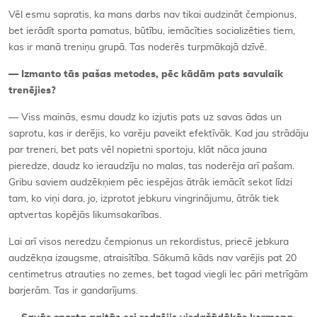
Vēl esmu sapratis, ka mans darbs nav tikai audzināt čempionus,
bet ierādīt sporta pamatus, būtību, iemācīties socializēties tiem,
kas ir manā treniņu grupā. Tas noderēs turpmākajā dzīvē.
— Izmanto tās pašas metodes, pēc kādām pats savulaik
trenējies?
— Viss mainās, esmu daudz ko izjutis pats uz savas ādas un
saprotu, kas ir derējis, ko varēju paveikt efektīvāk. Kad jau strādāju
par treneri, bet pats vēl nopietni sportoju, klāt nāca jauna
pieredze, daudz ko ieraudzīju no malas, tas noderēja arī pašam.
Gribu saviem audzēkņiem pēc iespējas ātrāk iemācīt sekot līdzi
tam, ko viņi dara, jo, izprotot jebkuru vingrinājumu, ātrāk tiek
aptvertas kopējās likumsakarības.
Lai arī visos neredzu čempionus un rekordistus, priecē jebkura
audzēkņa izaugsme, atraisītība. Sākumā kāds nav varējis pat 20
centimetrus atrauties no zemes, bet tagad viegli lec pāri metrīgām
barjerām. Tas ir gandarījums.