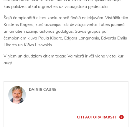
čempionātam būvētā trase mums ir kā trešā olimpiskā medaļa,
kas palīdzēs atkal atgriezties uz visaugstākā pjedestāla.
Šajā čempionātā elites konkurencē finālā neiekļuvām. Vistālāk tika
Kristens Krīgers, kurš aizcīnījās līdz devītajai vietai. Toties jaunieši
un amatieri izcīnīja astoņas godalgas. Savās grupās par
čempioniem kļuva Paula Kibare, Edgars Langmanis, Edvards Emīls
Liberts un Klāvs Lisovskis.
Viņiem un daudziem citiem tagad Valmierā ir vēl viena vieta, kur
augt.
DAINIS CAUNE
CITI AUTORA RAKSTI