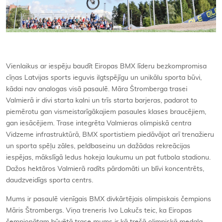
Vienlaikus ar iespēju baudīt Eiropas BMX līderu bezkompromisa
cīņas Latvijas sports ieguvis ilgtspējīgu un unikālu sporta būvi,
kādai nav analogas visā pasaulē. Māra Štromberga trasei
Valmierā ir divi starta kalni un trīs starta barjeras, padarot to
piemērotu gan vismeistarīgākajiem pasaules klases braucējiem,
gan iesācējiem. Trase integrēta Valmieras olimpiskā centra
Vidzeme infrastruktūrā, BMX sportistiem piedāvājot arī trenažieru
un sporta spēļu zāles, peldbaseinu un dažādas rekreācijas
iespējas, mākslīgā ledus hokeja laukumu un pat futbola stadionu.
Dažos hektāros Valmierā radīts pārdomāti un blīvi koncentrēts,
daudzveidīgs sporta centrs.
Mums ir pasaulē vienīgais BMX divkārtējais olimpiskais čempions
Māris Štrombergs. Viņa treneris Ivo Lakučs teic, ka Eiropas