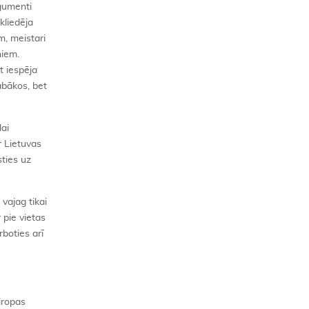
gumenti
kliedēja
m, meistari
ņiem.
t iespēja
abākos, bet
ai
r Lietuvas
ties uz
vajag tikai
 pie vietas
boties arī
iropas