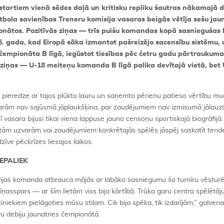
startiem vienā sēdes daļā un kritisku repliku šautras nākamajā d
tbola savienības Treneru komisija vasaras beigās vētīja sešu jau
ionātos. Pozitīvās ziņas — trīs puišu komandas kopā sasniegušas
5. gada, kad Eiropā sāka izmantot pašreizējo sacensību sistēmu, 
as čempionāta B līgā, iegūstot tiesības pēc četru gadu pārtraukuma
s ziņas — U-18 meiteņu komanda B līgā palika devītajā vietā, bet 
 pieredze ar tajos plūkto lauru un saņemto pērienu patieso vērtību mu
varām nav sajūsmā jāplaukšķina, par zaudējumiem nav izmisumā jālauza
vasara bijusi tikai viena lappuse jauno censoņu sportiskajā biogrāfijā.
ētām uzvarām vai zaudējumiem konkrētajās spēlēs jāspēj saskatīt tend
zīve pēckrīzes liesajos laikos.
NEPALIEK
vijas komanda atbrauca mājās ar labāko sasniegumu šo turnīru vēstur
cīņasspars — ar šīm lietām viss bija kārtībā. Trūka garu centra spēlētāju
iniekiem pielāgoties mūsu stilam. Cik bija spēka, tik izdarījām,” galvena
vu debiju jaunatnes čempionātā.