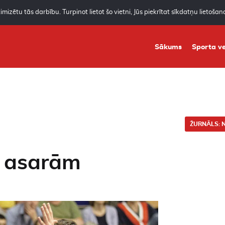
mizētu tās darbību. Turpinot lietot šo vietni, Jūs piekrītat sīkdatņu lietoša
Sākums
Sporta ve
ŽURNĀLS: N
n asarām