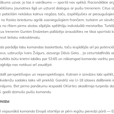
rākums uzvar, jo tas ir vairākums — sportā nav spēkā. Racionālākie ar
spēlēšanu Jaunatnes līgā un uzturot dialogus ar puišu treneriem. Citus iz
 patiešām nekādus kalnus negāza, taču, izspēlējušies ar pieaugušajie
ās no fizisko briedumu agrāk sasniegušajiem frančiem, turkiem un slovē
 no rītiem pirms skolas slīpējās spēlētāju individuālā meistarība. Turklā
s trenerim Guntim Endzelam palīdzēja izraudzīties ne tikai sportiski l
inot lielisku mikroklimatu.
a parādīja labu komandas basketbolu, taču iespīdējās arī pa potenciāl
vs, uzbrucējs Ivars Žvīgurs, aizsargs Dāvis Geks… Ja ceturtdaļfināls a
ezultāts būtu krietni labāks par 53:65 un nākamgad komanda varētu pos
ēdija nav notikusi arī zaudējot.
līt perspektīvajos un neperspektīvajos. Katram ir izredzes labi spēlēt, 
videnžu sadales laiks vēl priekšā. Gandrīz visi U-18 izlases dalībnieki ir
inājums. Bet pirmo panākumu iespaidā
OKartes
akadēmija turpinās dar
5. gadā dzimušo puišu komandu.
UNIEM
rī visjaunākā komanda Eiropā startēja ar pērn iegūtu pieredzi pūrā — E