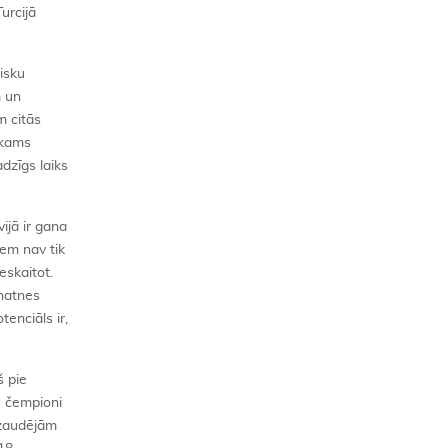
urcijā
isku
m un
m citās
īkams
dzīgs laiks
ijā ir gana
iem nav tik
eskaitot.
natnes
enciāls ir,
š pie
e čempioni
 zaudējām