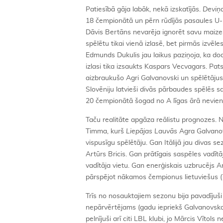
Patiesībā gāja labāk, nekā izskatījās.
Deviņd
18 čempionātā un pērn rūdījās pasaules U-19 
Dāvis Bertāns nevarēja ignorēt savu maiz
spēlētu tikai vienā izlasē, bet pirmās izvē
Edmunds Dukulis jau laikus paziņoja, ka do
izlasi tika izsaukts Kaspars Vecvagars. Pat
aizbraukušo Agri Galvanovski un spēlētājus 
Slovēniju latvieši divās pārbaudes spēlēs s
20 čempionātā šogad no A līgas ārā neviena
Taču realitāte apgāza reālistu prognozes. Ne
Timma, kurš
Liepājas Lauvās
Agra Galvanov
vispusīgu spēlētāju. Gan Itālijā jau divas se
Artūrs Bricis. Gan prātīgais saspēles vad
vadītāja vietu. Gan enerģiskais uzbrucējs A
pārspējot nākamos čempionus lietuviešus (
Trīs no nosauktajiem sezonu bija pavadījuš
nepārvērtējams (gadu iepriekš Galvanovska
pelnījuši arī citi LBL klubi, jo Mārcis Vītols