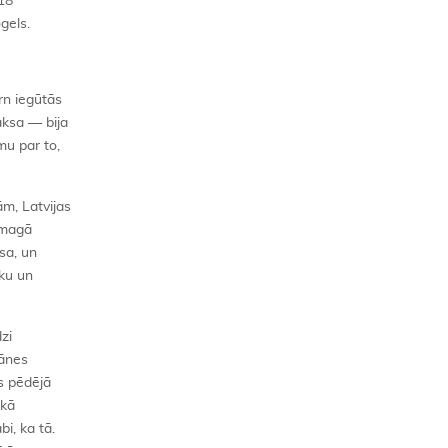
-18
gels.
rn iegūtās
aksa — bija
mu par to,
m, Latvijas
 smagā
sa, un
ēku un
zi
kānes
s pēdējā
ikā
i, ka tā.