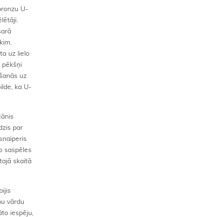
bronzu U-
ētāji.
sarā
kim.
a uz lielo
u pēkšņi
ošanās uz
ilde, ka U-
Jānis
zis par
 snaiperis
o saspēles
tajā skaitā
ijis
bu vārdu
to iespēju,