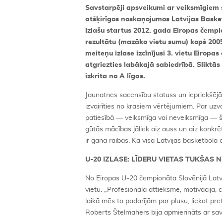
Savstarpēji apsveikumi ar veiksmīgiem 
atšķirīgos noskaņojumos Latvijas Baske
izlašu startus 2012. gada Eiropas čemp
rezultātu (mazāko vietu sumu) kopš 200
meiteņu izlase izcīnījusi 3. vietu Eirop
atgriezties labākajā sabiedrībā. Sliktā
izkrita no A līgas.
Jaunatnes sacensību statuss un iepriekšējā
izvairīties no krasiem vērtējumiem. Par uz
patiesībā — veiksmīga vai neveiksmīga — šī 
gūtās mācības jāliek aiz auss un aiz konkr
ir gana raibas. Kā visa Latvijas basketbola d
U-20 IZLASE: LĪDERU VIETAS TUKŠAS 
No Eiropas U-20 čempionāta Slovēnijā Lat
vietu. „Profesionāla attieksme, motivācija, 
laikā mēs to padarījām par plusu, liekot pret
Roberts Štelmahers bija apmierināts ar sa