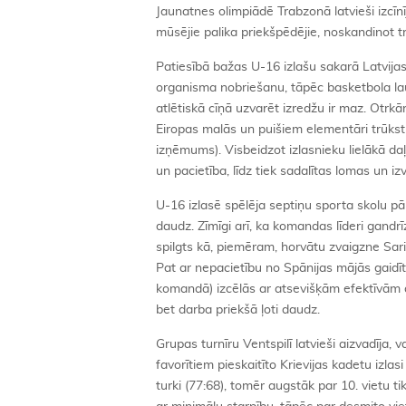
Jaunatnes olimpiādē Trabzonā latvieši izcīnī
mūsējie palika priekšpēdējie, noskandinot 
Patiesībā bažas U-16 izlašu sakarā Latvijas
organisma nobriešanu, tāpēc basketbola lau
atlētiskā cīņā uzvarēt izredžu ir maz. Otrk
Eiropas malās un puišiem elementāri trūkst
izņēmums). Visbeidzot izlasnieku lielākā da
un pacietība, līdz tiek sadalītas lomas un i
U-16 izlasē spēlēja septiņu sporta skolu pār
daudz. Zīmīgi arī, ka komandas līderi gandrī
spilgts kā, piemēram, horvātu zvaigzne Sarič
Pat ar nepacietību no Spānijas mājās gaidīt
komandā) izcēlās ar atsevišķām efektīvām d
bet darba priekšā ļoti daudz.
Grupas turnīru Ventspilī latvieši aizvadīja, 
favorītiem pieskaitīto Krievijas kadetu izla
turki (77:68), tomēr augstāk par 10. vietu 