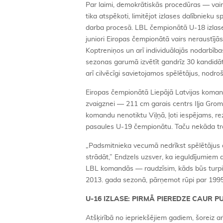
Par laimi, demokrātiskās procedūras — vai
tika atspēkoti, limitējot izlases dalībnieku 
darba procesā. LBL čempionātā U-18 izlase
juniori Eiropas čempionātā vairs neraustīj
Koptreniņos un arī individuālajās nodarbības
sezonas garumā izvētīt gandrīz 30 kandidātu
arī cilvēcīgi savietojamos spēlētājus, nodroš
Eiropas čempionātā Liepājā Latvijas komand
zvaigznei — 211 cm garais centrs Iļja Gromo
komandu nenotiktu Viļņā, ļoti iespējams, r
pasaules U-19 čempionātu. Taču nekāda traģ
„Padsmitnieka vecumā nedrīkst spēlētājus da
strādāt,” Endzels uzsver, ka ieguldījumiem di
LBL komandās — raudzīsim, kāds būs turp
2013. gada sezonā, pārņemot rūpi par 199
U-16 IZLASE: PIRMĀ PIEREDZE CAUR P
Atšķirībā no iepriekšējiem gadiem, šoreiz a