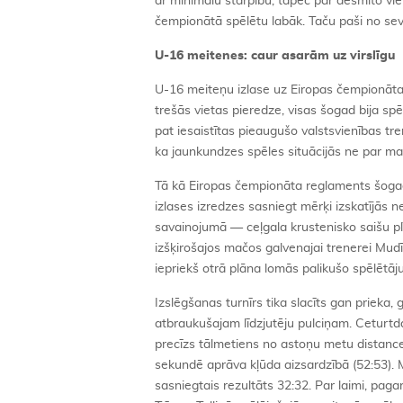
ar minimālu starpību, tāpēc par desmito viet
čempionātā spēlētu labāk. Taču paši no sevi
U-16 meitenes: caur asarām uz virslīgu
U-16 meiteņu izlase uz Eiropas čempionāta B
trešās vietas pieredze, visas šogad bija spē
pat iesaistītas pieaugušo valstsvienības tr
ka jaunkundzes spēles situācijās ne par m
Tā kā Eiropas čempionāta reglaments šogad
izlases izredzes sasniegt mērķi izskatījās 
savainojumā — ceļgala krustenisko saišu plī
izšķirošajos mačos galvenajai trenerei Mudīt
iepriekš otrā plāna lomās palikušo spēlētāj
Izslēgšanas turnīrs tika slacīts gan prieka,
atbraukušajam līdzjutēju pulciņam. Ceturtd
precīzs tālmetiens no astoņu metu distance
sekundē aprāva kļūda aizsardzībā (52:53). M
sasniegtais rezultāts 32:32. Par laimi, paga