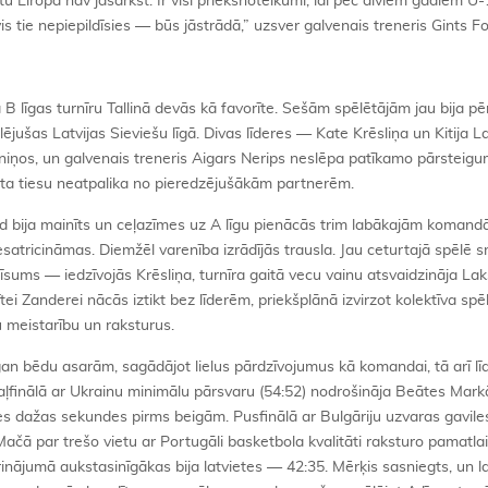
u Eiropā nav jāsarkst. Ir visi priekšnoteikumi, lai pēc diviem gadiem U
s tie nepiepildīsies — būs jāstrādā,” uzsver galvenais treneris Gints Fo
 līgas turnīru Tallinā devās kā favorīte. Sešām spēlētājām jau bija pē
lējušas Latvijas Sieviešu līgā. Divas līderes — Kate Krēsliņa un Kitija L
eniņos, un galvenais treneris Aigars Nerips neslēpa patīkamo pārsteigu
ata tiesu neatpalika no pieredzējušākām partnerēm.
 bija mainīts un ceļazīmes uz A līgu pienācās trim labākajām komandā
nesatricināmas. Diemžēl varenība izrādījās trausla. Jau ceturtajā spēlē
sums — iedzīvojās Krēsliņa, turnīra gaitā vecu vainu atsvaidzināja Lak
ei Zanderei nācās iztikt bez līderēm, priekšplānā izvirzot kolektīva sp
u meistarību un raksturus.
 gan bēdu asarām, sagādājot lielus pārdzīvojumus kā komandai, tā arī līd
aļfinālā ar Ukrainu minimālu pārsvaru (54:52) nodrošināja Beātes Mar
s dažas sekundes pirms beigām. Pusfinālā ar Bulgāriju uzvaras gavile
ačā par trešo vietu ar Portugāli basketbola kvalitāti raksturo pamatla
rinājumā aukstasinīgākas bija latvietes — 42:35. Mērķis sasniegts, un lab