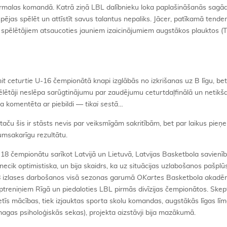
malas komandā. Katrā ziņā LBL dalībnieku loka paplašināšanās sagā
spējas spēlēt un attīstīt savus talantus nepaliks. Jācer, patīkamā tende
m spēlētājiem atsaucoties jauniem izaicinājumiem augstākos plauktos 
t ceturtie
U-16 čempionātā knapi izglābās no izkrišanas uz B līgu, be
pēlētāji neslēpa sarūgtinājumu par zaudējumu ceturtdaļfinālā un netikš
ka komentēta ar piebildi —
tikai sestā
…
taču šis ir stāsts nevis par veiksmīgām sakritībām, bet par laikus pie
umsakarīgu rezultātu.
-18 čempionātu sarīkot Latvijā un Lietuvā, Latvijas Basketbola savienī
ik optimistiska, un bija skaidrs, ka uz situācijas uzlabošanos pašpl
8 izlases darbošanos visā sezonas garumā
OKartes
Basketbola akadēm
ptreniņiem Rīgā un piedaloties LBL pirmās divīzijas čempionātos. Skep
etīs mācības, tiek izjauktas sporta skolu komandas, augstākās līgas līme
gas psiholoģiskās sekas), projekta aizstāvji bija mazākumā.