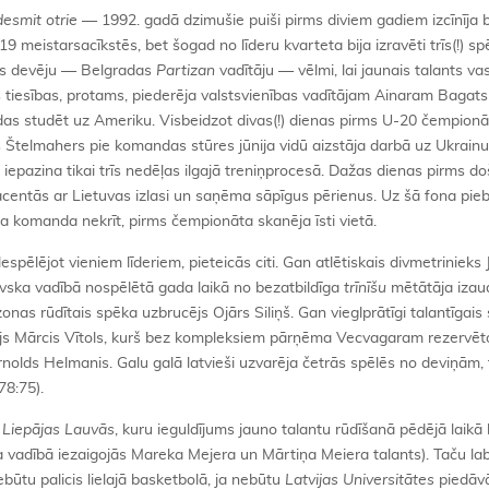
esmit otrie
— 1992. gadā dzimušie puiši pirms diviem gadiem izcīnīja 
meistarsacīkstēs, bet šogad no līderu kvarteta bija izravēti trīs(!) spēl
es devēju — Belgradas
Partizan
vadītāju — vēlmi, lai jaunais talants va
les tiesības, protams, piederēja valstsvienības vadītājam Ainaram Bagats
das studēt uz Ameriku. Visbeidzot divas(!) dienas pirms U-20 čempionāt
s Štelmahers pie komandas stūres jūnija vidū aizstāja darbā uz Ukrain
iepazina tikai trīs nedēļas ilgajā treniņprocesā. Dažas dienas pirms d
acentās ar Lietuvas izlasi un saņēma sāpīgus pērienus. Uz šā fona pieb
 komanda nekrīt, pirms čempionāta skanēja īsti vietā.
spēlējot vieniem līderiem, pieteicās citi. Gan atlētiskais divmetrinieks 
ska vadībā nospēlētā gada laikā no bezatbildīga
trīnīšu
mētātāja izaud
zonas rūdītais spēka uzbrucējs Ojārs Siliņš. Gan vieglprātīgi talantīgais
ītājs Mārcis Vītols, kurš bez kompleksiem pārņēma Vecvagaram rezervēt
rnolds Helmanis. Galu galā latvieši uzvarēja četrās spēlēs no deviņām, 
78:75).
i
Liepājas Lauvās
, kuru ieguldījums jauno talantu rūdīšanā pēdējā laikā b
 vadībā iezaigojās Mareka Mejera un Mārtiņa Meiera talants). Taču la
 nebūtu palicis lielajā basketbolā, ja nebūtu
Latvijas Universitātes
piedāvā