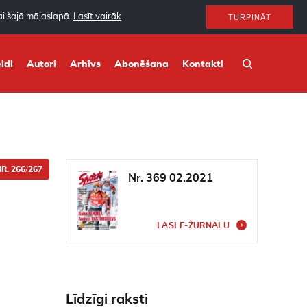
nai šajā mājaslapā.
Lasīt vairāk
TURPINĀT
idi
Autori
Arhīvs
Abonēšana
Kontakti
R. 266/267
Nr. 369 02.2021
LASI E-ŽURNĀLU
Līdzīgi raksti