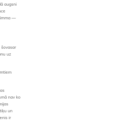
dā augsni
nce
(Timma —
t šovasar
anu uz
ņemtiem
bas
ūsmā nav ko
ijas
tiķu un
nis ir