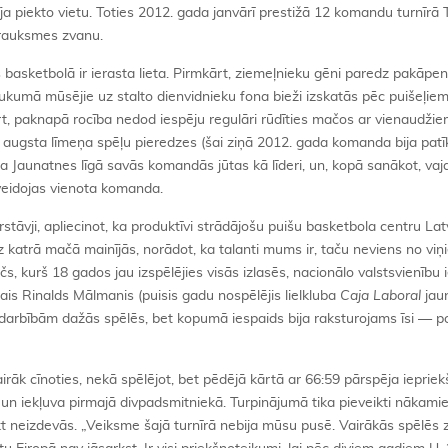
ja piekto vietu. Toties 2012. gada janvārī prestižā 12 komandu turnīrā T
trauksmes zvanu.
 basketbolā ir ierasta lieta. Pirmkārt, ziemeļnieku gēni paredz pakāpen
kumā mūsējie uz stalto dienvidnieku fona bieži izskatās pēc puišeļie
ārt, paknapā rocība nedod iespēju regulāri rūdīties mačos ar vienaudžie
 augsta līmeņa spēļu pieredzes (šai ziņā 2012. gada komanda bija pat
ļa Jaunatnes līgā savās komandās jūtas kā līderi, un, kopā sanākot, vaja
zveidojas vienota komanda.
stāvji, apliecinot, ka produktīvi strādājošu puišu basketbola centru Latv
z katrā mačā mainījās, norādot, ka talanti mums ir, taču neviens no viņ
s, kurš 18 gados jau izspēlējies visās izlasēs, nacionālo valstsvienību i
ais Rinalds Mālmanis (puisis gadu nospēlējis lielkluba
Caja Laboral
jau
arbībām dažās spēlēs, bet kopumā iespaids bija raksturojams īsi — pot
vairāk cīnoties, nekā spēlējot, bet pēdējā kārtā ar 66:59 pārspēja iepriek
si un iekļuva pirmajā divpadsmitniekā. Turpinājumā tika pieveikti nākami
tikt neizdevās. „Veiksme šajā turnīrā nebija mūsu pusē. Vairākās spēlēs