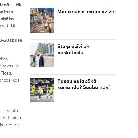
ienā — tik
Mana spēle, mana dzīve
natnes
 labāko
un U-16
U-20 izlase
Starp dzīvi un
basketbolu
dina
 rokas, jo
 Tiesa,
ences, kas
Pasaules labākā
komanda? Šaubu nav!
ē — sesto
, bet spēļu
is treneris