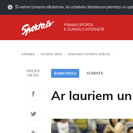
Šī vietne izmanto sīkdatnes, lai uzlabotu lietošanas pieredzi un opti
PIRMAIS SPORTA
E-ŽURNĀLS INTERNETĀ
SĀKUMS
SPORTA VEIDI
KOMANDU SPORTA SPĒLES
DALIES
ATSKATS
BASKETBOLS
AR ŠO:
Ar lauriem u