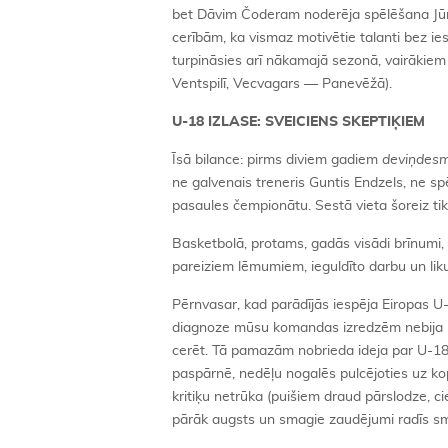
bet Dāvim Čoderam noderēja spēlēšana Jūr
cerībām, ka vismaz motivētie talanti bez ie
turpināsies arī nākamajā sezonā, vairākie
Ventspilī, Vecvagars — Panevēžā).
U-18 IZLASE: SVEICIENS SKEPTIĶIEM
Īsā bilance: pirms diviem gadiem
deviņdesmi
ne galvenais treneris Guntis Endzels, ne s
pasaules čempionātu. Sestā vieta šoreiz ti
Basketbolā, protams, gadās visādi brīnumi, 
pareiziem lēmumiem, ieguldīto darbu un lik
Pērnvasar, kad parādījās iespēja Eiropas U
diagnoze mūsu komandas izredzēm nebija nec
cerēt. Tā pamazām nobrieda ideja par U-1
paspārnē, nedēļu nogalēs pulcējoties uz ko
kritiķu netrūka (puišiem draud pārslodze, ci
pārāk augsts un smagie zaudējumi radīs sma