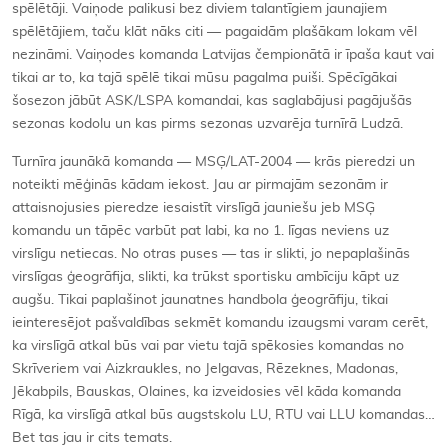
spēlētāji. Vaiņode palikusi bez diviem talantīgiem jaunajiem
spēlētājiem, taču klāt nāks citi — pagaidām plašākam lokam vēl
nezināmi. Vaiņodes komanda Latvijas čempionātā ir īpaša kaut vai
tikai ar to, ka tajā spēlē tikai mūsu pagalma puiši. Spēcīgākai
šosezon jābūt ASK/LSPA komandai, kas saglabājusi pagājušās
sezonas kodolu un kas pirms sezonas uzvarēja turnīrā Ludzā.
Turnīra jaunākā komanda — MSĢ/LAT-2004 — krās pieredzi un
noteikti mēģinās kādam iekost. Jau ar pirmajām sezonām ir
attaisnojusies pieredze iesaistīt virslīgā jauniešu jeb MSĢ
komandu un tāpēc varbūt pat labi, ka no 1. līgas neviens uz
virslīgu netiecas. No otras puses — tas ir slikti, jo nepaplašinās
virslīgas ģeogrāfija, slikti, ka trūkst sportisku ambīciju kāpt uz
augšu. Tikai paplašinot jaunatnes handbola ģeogrāfiju, tikai
ieinteresējot pašvaldības sekmēt komandu izaugsmi varam cerēt,
ka virslīgā atkal būs vai par vietu tajā spēkosies komandas no
Skrīveriem vai Aizkraukles, no Jelgavas, Rēzeknes, Madonas,
Jēkabpils, Bauskas, Olaines, ka izveidosies vēl kāda komanda
Rīgā, ka virslīgā atkal būs augstskolu LU, RTU vai LLU komandas…
Bet tas jau ir cits temats.