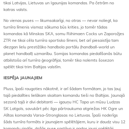
tikai Latvijas, Lietuvas un Igaunijas komandas. Pa četrām no
katras valsts.
No vienas puses — likumsakarīgi, no otras — nevar noliegt, ka
turnīra līmenis vismaz sākuma būs krities, jo tomēr tādas
komandas kā Minskas SKA, somu Riihimaen Cocks un Zaporožjes
ZTR ne tikai cēla turnīra sportisko līmeni, bet arī piesaistīja tam
diezgan lielu prestižāko handbola portālu (handball-world un
planet handball) uzmanību. Somijas komandas piedalīšanās būtu
atbilstoša arī turnīra ģeogrāfijai, tomēr tika nolemts šosezon
spēlēt tikai trim Baltijas valstīm.
IESPĒJA JAUNAJIEM
Pluss, īpaši raugoties nākotnē, ir arī šādam formātam, jo tas ļauj
tajā piedalīties lielākam skaitam komandu tieši no Baltijas. Jaunajā
sezonā tajā ir divi debitanti — igauņu HC Tapa un mūsu Ludzas
SK Latgols, savukārt pēc ilga pārtraukuma atgriežas HK Ogre un
Alītas komanda Varsa–Stronglasas no Lietuvas. Īpaši noderīgs
šāds turnīra formāts ir jaunajiem spēlētājiem, kuru ir daudz visu 12
komandu rindās, dažās puse sastāva ir gados jauni spēlētāji.