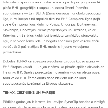
lielvalstīs ir spēcīgas un stabilas savas līgas, tāpēc pagaidām tik
plaša BHL ģeogrāfija ir sapņu un ieceru līmenī. Piemērs
sapņošanai ir — tā ir SEHA (Dienvideiropas handbola asociācija)
līga, kura līmeņa ziņā atpaliek tikai no EHF Čempionu līgas (tajā
spēlē Čempionu līgas klubi no Polijas, Ungārijas, Baltkrievijas,
Slovēnijas, Horvātijas, Ziemeļmaķedonijas un Ukrainas, kā arī
Krievijas un Serbijas klubi). Lai izveidotu tamlīdzīgu starpvalstu
līgu, ir nepieciešams liels un bagāts sponsors (pat vairāki), taču
varbūt tieši pašreizējais BHL modelis ir jauna veidojuma
pirmsākums.
Dobeles TENAX arī šosezon piedalīsies Eiropas kausu izcīņā —
EHF Eiropas kausā —, un jau zināms, ka pirmās spēles aizvadīs ar
Helsinku IFK. Spēles paredzētas novembra vidū un otrajā pusē,
tādā veidā BHL čempionāts dobelniekiem būs arī laba
sagatavošanās iziešanai uz Eiropas skatuves.
TENAX, CELTNIEKS UN PĀRĒJIE
Pēdējos gados jau ir ierasts, ka Latvijas SynotTip handbola virslīgā
vēl pirms starta ar minimālu risku kļūdīties var nosaukt komandas,