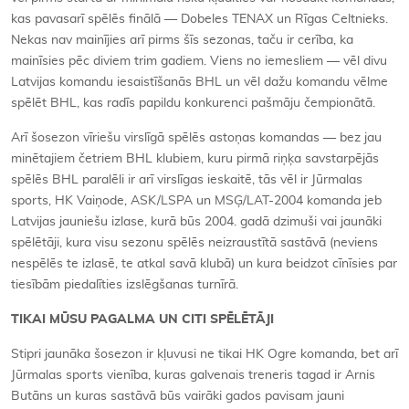
kas pavasarī spēlēs finālā — Dobeles TENAX un Rīgas Celtnieks.
Nekas nav mainījies arī pirms šīs sezonas, taču ir cerība, ka
mainīsies pēc diviem trim gadiem. Viens no iemesliem — vēl divu
Latvijas komandu iesaistīšanās BHL un vēl dažu komandu vēlme
spēlēt BHL, kas radīs papildu konkurenci pašmāju čempionātā.
Arī šosezon vīriešu virslīgā spēlēs astoņas komandas — bez jau
minētajiem četriem BHL klubiem, kuru pirmā riņķa savstarpējās
spēlēs BHL paralēli ir arī virslīgas ieskaitē, tās vēl ir Jūrmalas
sports, HK Vaiņode, ASK/LSPA un MSĢ/LAT-2004 komanda jeb
Latvijas jauniešu izlase, kurā būs 2004. gadā dzimuši vai jaunāki
spēlētāji, kura visu sezonu spēlēs neizraustītā sastāvā (neviens
nespēlēs te izlasē, te atkal savā klubā) un kura beidzot cīnīsies par
tiesībām piedalīties izslēgšanas turnīrā.
TIKAI MŪSU PAGALMA UN CITI SPĒLĒTĀJI
Stipri jaunāka šosezon ir kļuvusi ne tikai HK Ogre komanda, bet arī
Jūrmalas sports vienība, kuras galvenais treneris tagad ir Arnis
Butāns un kuras sastāvā būs vairāki gados pavisam jauni