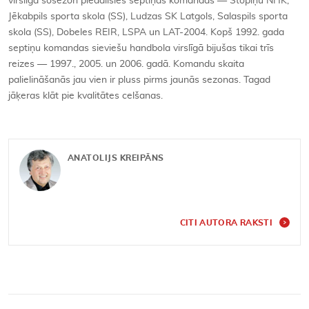
virslīgā šosezon piedalīsies septiņas komandas — Stopiņu NHK,
Jēkabpils sporta skola (SS), Ludzas SK Latgols, Salaspils sporta
skola (SS), Dobeles REIR, LSPA un LAT-2004. Kopš 1992. gada
septiņu komandas sieviešu handbola virslīgā bijušas tikai trīs
reizes — 1997., 2005. un 2006. gadā. Komandu skaita
palielināšanās jau vien ir pluss pirms jaunās sezonas. Tagad
jāķeras klāt pie kvalitātes celšanas.
ANATOLIJS KREIPĀNS
CITI AUTORA RAKSTI