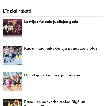
Līdzīgi raksti
Latvijas futbola jubilejas gads
Kas un kad nāks Gulbja paaudzes vietā?
Uz Tokiju ar Grīnberga padomu
Pasaules basketbola elpa Rīgā un