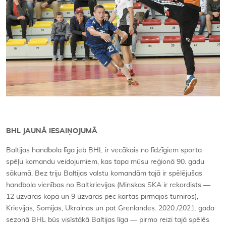
BHL JAUNĀ IESAIŅOJUMĀ
Baltijas handbola līga jeb BHL ir vecākais no līdzīgiem sporta
spēļu komandu veidojumiem, kas tapa mūsu reģionā 90. gadu
sākumā. Bez triju Baltijas valstu komandām tajā ir spēlējušas
handbola vienības no Baltkrievijas (Minskas SKA ir rekordists —
12 uzvaras kopā un 9 uzvaras pēc kārtas pirmajos turnīros),
Krievijas, Somijas, Ukrainas un pat Grenlandes. 2020./2021. gada
sezonā BHL būs visīstākā Baltijas līga — pirmo reizi tajā spēlēs