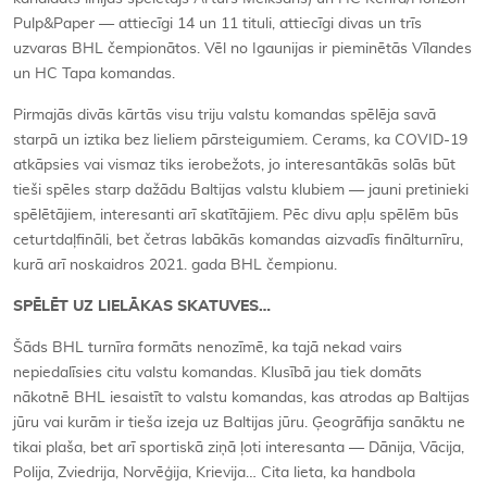
Pulp&Paper — attiecīgi 14 un 11 tituli, attiecīgi divas un trīs
uzvaras BHL čempionātos. Vēl no Igaunijas ir pieminētās Vīlandes
un HC Tapa komandas.
Pirmajās divās kārtās visu triju valstu komandas spēlēja savā
starpā un iztika bez lieliem pārsteigumiem. Cerams, ka COVID-19
atkāpsies vai vismaz tiks ierobežots, jo interesantākās solās būt
tieši spēles starp dažādu Baltijas valstu klubiem — jauni pretinieki
spēlētājiem, interesanti arī skatītājiem. Pēc divu apļu spēlēm būs
ceturtdaļfināli, bet četras labākās komandas aizvadīs finālturnīru,
kurā arī noskaidros 2021. gada BHL čempionu.
SPĒLĒT UZ LIELĀKAS SKATUVES…
Šāds BHL turnīra formāts nenozīmē, ka tajā nekad vairs
nepiedalīsies citu valstu komandas. Klusībā jau tiek domāts
nākotnē BHL iesaistīt to valstu komandas, kas atrodas ap Baltijas
jūru vai kurām ir tieša izeja uz Baltijas jūru. Ģeogrāfija sanāktu ne
tikai plaša, bet arī sportiskā ziņā ļoti interesanta — Dānija, Vācija,
Polija, Zviedrija, Norvēģija, Krievija… Cita lieta, ka handbola