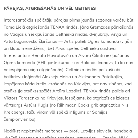
PĀREJAS, ATGRIEŠANĀS UN VĒL MEITENES
Interesantākās spēlētāju pārejas pirms jaunās sezonas varētu būt
Toma Lielā atgriešanās TENAX rindās, Jāņa Gremzdes pārrašanās
no Vācijas un iekļaušanās Celtnieka rindās, dvīņubrāļu Arvja un
Arta Laganovsku šķiršanās — Artis paliek Ogres komandā (viņš ir
arī kluba menedžeris), bet Arvis spēlēs Celtnieka sastāvā.
Interesanta ir Renāta Hovratoviča un Aivara Čikuta iekļaušanās
Ogres komandā (BHL pieteikumā ir arī Rolands Ivanovs, tā ka nav
neiespējama viņa atgriešanās). Celtnieka rindās palikuši abi
baltkrievu leģionāri Aleksejs Haisa un Aleksandrs Patcikaļiks,
iespējama kāda kreiļa ierašanās no Krievijas, bet nav zināms, kad
atsāks (ja atsāks) spēlēt Artūrs Lazdiņš. TENAX rindās palicis arī
Viktors Tarasenko no Krievijas, iespējams, ka atgriezīsies izlases
vārtsargs Artūrs Kuģis (no Riihimaen Cocks grib atgriezties Nils
Kreicbergs, taču viņam vēl spēkā ir līgums ar Somijas
čempionvienību).
Nedrīkst nepieminēt meitenes — proti, Latvijas sieviešu handbola