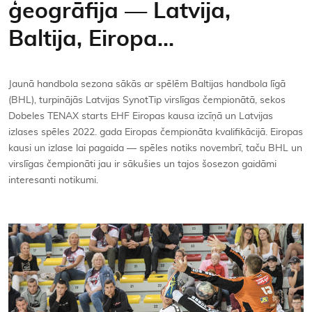
ģeogrāfija — Latvija,
Kontakti
Baltija, Eiropa…
Jaunā handbola sezona sākās ar spēlēm Baltijas handbola līgā
(BHL), turpinājās Latvijas SynotTip virslīgas čempionātā, sekos
Dobeles TENAX starts EHF Eiropas kausa izcīņā un Latvijas
izlases spēles 2022. gada Eiropas čempionāta kvalifikācijā. Eiropas
kausi un izlase lai pagaida — spēles notiks novembrī, taču BHL un
virslīgas čempionāti jau ir sākušies un tajos šosezon gaidāmi
interesanti notikumi.