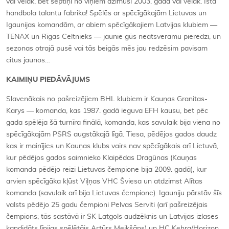
vai vēlāk, bet septiņi no viņiem dzimuši 2003. gadā vai vēlāk. Īsta
handbola talantu fabrika! Spēlēs ar spēcīgākajām Lietuvas un
Igaunijas komandām, ar abiem spēcīgākajiem Latvijas klubiem —
TENAX un Rīgas Celtnieks — jaunie gūs neatsveramu pieredzi, un
sezonas otrajā pusē vai tās beigās mēs jau redzēsim pavisam
citus jaunos…
KAIMIŅU PIEDĀVĀJUMS
Slavenākais no pašreizējiem BHL klubiem ir Kauņas Granitas-
Karys — komanda, kas 1987. gadā ieguva EFH kausu, bet pēc
gada spēlēja šā turnīra finālā, komanda, kas savulaik bija viena no
spēcīgākajām PSRS augstākajā līgā. Tiesa, pēdējos gados daudz
kas ir mainījies un Kauņas klubs vairs nav spēcīgākais arī Lietuvā,
kur pēdējos gados saimnieko Klaipēdas Dragūnas (Kauņas
komanda pēdējo reizi Lietuvas čempione bija 2009. gadā), kur
arvien spēcīgāka kļūst Viļņas VHC Šviesa un atdzimst Alītas
komanda (savulaik arī bija Lietuvas čempione). Igauniju pārstāv šīs
valsts pēdējo 25 gadu čempioni Pelvas Serviti (arī pašreizējais
čempions; tās sastāvā ir SK Latgols audzēknis un Latvijas izlases
kandidāts līnijas spēlētājs Artūrs Meikšāns) un HC Kehra/Horizon