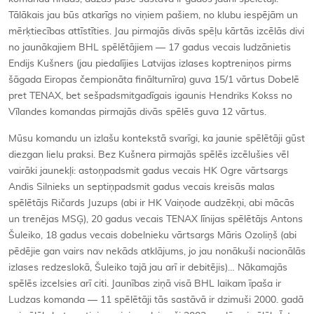
Tālākais jau būs atkarīgs no viņiem pašiem, no klubu iespējām un
mērķtiecības attīstīties. Jau pirmajās divās spēļu kārtās izcēlās divi
no jaunākajiem BHL spēlētājiem — 17 gadus vecais ludzānietis
Endijs Kušners (jau piedalījies Latvijas izlases koptreniņos pirms
šāgada Eiropas čempionāta finālturnīra) guva 15/1 vārtus Dobelē
pret TENAX, bet sešpadsmitgadīgais igaunis Hendriks Kokss no
Vīlandes komandas pirmajās divās spēlēs guva 12 vārtus.
Mūsu komandu un izlašu kontekstā svarīgi, ka jaunie spēlētāji gūst
diezgan lielu praksi. Bez Kušnera pirmajās spēlēs izcēlušies vēl
vairāki jaunekļi: astoņpadsmit gadus vecais HK Ogre vārtsargs
Andis Silnieks un septiņpadsmit gadus vecais kreisās malas
spēlētājs Ričards Juzups (abi ir HK Vaiņode audzēkņi, abi mācās
un trenējas MSĢ), 20 gadus vecais TENAX līnijas spēlētājs Antons
Šuleiko, 18 gadus vecais dobelnieku vārtsargs Māris Ozoliņš (abi
pēdējie gan vairs nav nekāds atklājums, jo jau nonākuši nacionālās
izlases redzeslokā, Šuleiko tajā jau arī ir debitējis)… Nākamajās
spēlēs izcelsies arī citi. Jaunības ziņā visā BHL laikam īpaša ir
Ludzas komanda — 11 spēlētāji tās sastāvā ir dzimuši 2000. gadā