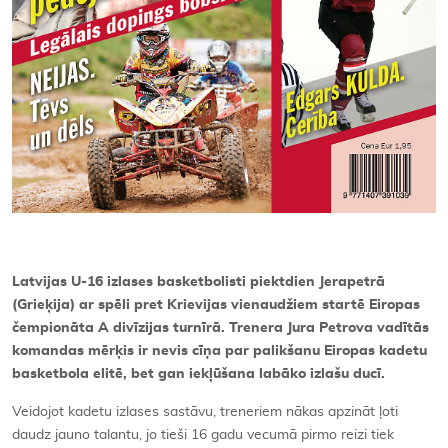
Latvijas U-16 izlases basketbolisti piektdien Jerapetrā
(Grieķija) ar spēli pret Krievijas vienaudžiem startē Eiropas
čempionāta A divīzijas turnīrā. Trenera Jura Petrova vadītās
komandas mērķis ir nevis cīņa par palikšanu Eiropas kadetu
basketbola elitē, bet gan iekļūšana labāko izlašu ducī.
Veidojot kadetu izlases sastāvu, treneriem nākas apzināt ļoti
daudz jauno talantu, jo tieši 16 gadu vecumā pirmo reizi tiek