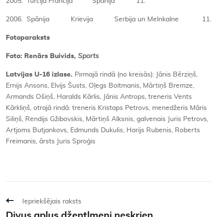
2005. Turcija Francija Spānija 11.
2006. Spānija Krievija Serbija un Melnkalne 11.
Fotoparaksts
Foto: Renārs Buivids,
Sports
Latvijas U-16 izlase.
Pirmajā rindā (no kreisās): Jānis Bērziņš,
Ernijs Ansons, Elvijs Šusts, Oļegs Boitmanis, Mārtiņš Bremze,
Armands Ošiņš, Haralds Kārlis, Jānis Antrops, treneris Vents
Kārkliņš, otrajā rindā: treneris Kristaps Petrovs, menedžeris Māris
Siliņš, Rendijs Gžibovskis, Mārtiņš Alksnis, galvenais Juris Petrovs,
Artjoms Butjankovs, Edmunds Dukulis, Harijs Rubenis, Roberts
Freimanis, ārsts Juris Sproģis
Iepriekšējais raksts
Divus apļus džentlmeņi neskrien