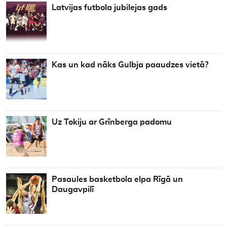
Latvijas futbola jubilejas gads
Kas un kad nāks Gulbja paaudzes vietā?
Uz Tokiju ar Grīnberga padomu
Pasaules basketbola elpa Rīgā un
Daugavpilī