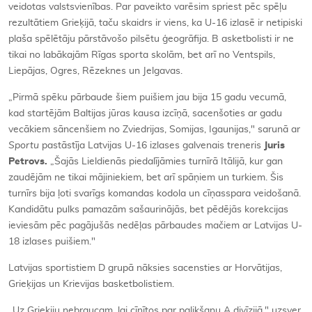
veidotas valstsvienības. Par paveikto varēsim spriest pēc spēļu
rezultātiem Grieķijā, taču skaidrs ir viens, ka U-16 izlasē ir netipiski
plaša spēlētāju pārstāvošo pilsētu ģeogrāfija. B asketbolisti ir ne
tikai no labākajām Rīgas sporta skolām, bet arī no Ventspils,
Liepājas, Ogres, Rēzeknes un Jelgavas.
„Pirmā spēku pārbaude šiem puišiem jau bija 15 gadu vecumā,
kad startējām Baltijas jūras kausa izcīņā, sacenšoties ar gadu
vecākiem sāncenšiem no Zviedrijas, Somijas, Igaunijas," sarunā ar
Sportu
pastāstīja Latvijas U-16 izlases galvenais treneris
Juris
Petrovs.
„Šajās Lieldienās piedalījāmies turnīrā Itālijā, kur gan
zaudējām ne tikai mājiniekiem, bet arī spāņiem un turkiem. Šis
turnīrs bija ļoti svarīgs komandas kodola un cīņasspara veidošanā.
Kandidātu pulks pamazām sašaurinājās, bet pēdējās korekcijas
ieviesām pēc pagājušās nedēļas pārbaudes mačiem ar Latvijas U-
18 izlases puišiem."
Latvijas sportistiem D grupā nāksies sacensties ar Horvātijas,
Grieķijas un Krievijas basketbolistiem.
„Uz Grieķiju nebraucam, lai cīnītos par palikšanu A divīzijā," uzsver