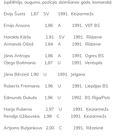
(spēlētājs, augums, pozīcija, dzimšanas gads, komanda)
Elvijs Šusts 1,87 SV 1991.
Ķeizarmežs
Ernijs Ansons 1,86 A 1991. VEF BS
Haralds Kārlis 1,91 SV 1991.
Rīdzene
Armands Ošiņš 1,84 A 1991.
Rīdzene
Jānis Antrops 1,86 A 1991. Ogres BS
Oļegs Boitmanis 1,87 U 1991. Ventspils
Jānis Bērziņš 1,90 U 1991. Jelgava
Roberts Freimanis 1,96 U 1991. Liepājas BS
Edmunds Dukulis 1,96 U 1992. BS
Rīga/Pols
Harijs Rubenis 1,97 U 1991.
Ķeizarmežs
Rendijs Gžibovskis 1,98 C 1991.
Ķeizarmežs
Artjoms Butjankovs 2,00 C 1991. Rēzekne