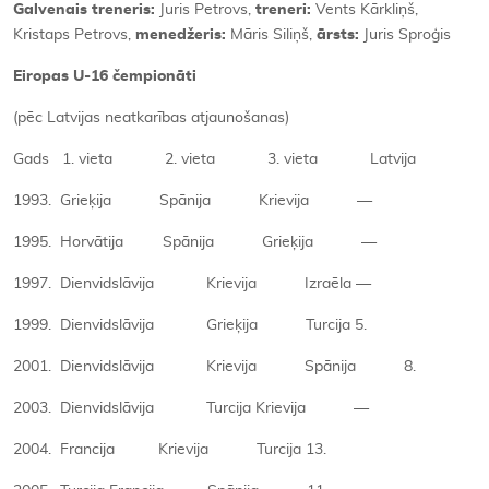
Galvenais treneris:
Juris Petrovs,
treneri:
Vents Kārkliņš,
Kristaps Petrovs,
menedžeris:
Māris Siliņš,
ārsts:
Juris Sproģis
Eiropas U-16 čempionāti
(pēc Latvijas neatkarības atjaunošanas)
Gads 1. vieta 2. vieta 3. vieta Latvija
1993. Grieķija Spānija Krievija —
1995. Horvātija Spānija Grieķija —
1997. Dienvidslāvija Krievija Izraēla —
1999. Dienvidslāvija Grieķija Turcija 5.
2001. Dienvidslāvija Krievija Spānija 8.
2003. Dienvidslāvija Turcija Krievija —
2004. Francija Krievija Turcija 13.