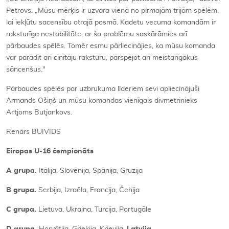
Petrovs. „Mūsu mērķis ir uzvara vienā no pirmajām trijām spēlēm,
lai iekļūtu sacensību otrajā posmā. Kadetu vecuma komandām ir
raksturīga nestabilitāte, ar šo problēmu saskārāmies arī
pārbaudes spēlēs. Tomēr esmu pārliecinājies, ka mūsu komanda
var parādīt arī cīnītāju raksturu, pārspējot arī meistarīgākus
sāncenšus."
Pārbaudes spēlēs par uzbrukuma līderiem sevi apliecinājuši
Armands Ošiņš un mūsu komandas vienīgais divmetrinieks
Artjoms Butjankovs.
Renārs BUIVIDS
Eiropas U-16 čempionāts
A grupa.
Itālija, Slovēnija, Spānija, Gruzija
B grupa.
Serbija, Izraēla, Francija, Čehija
C grupa.
Lietuva, Ukraina, Turcija, Portugāle
D grupa.
Horvātija, Grieķija, Krievija,
Latvija