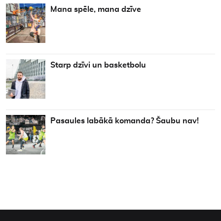
Mana spēle, mana dzīve
Starp dzīvi un basketbolu
Pasaules labākā komanda? Šaubu nav!