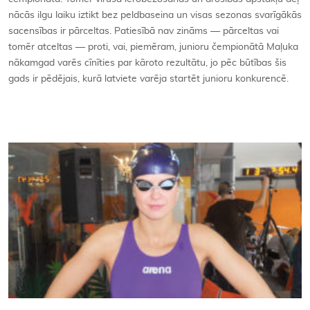
nācās ilgu laiku iztikt bez peldbaseina un visas sezonas svarīgākās
sacensības ir pārceltas. Patiesībā nav zināms — pārceltas vai
tomēr atceltas — proti, vai, piemēram, junioru čempionātā Maļuka
nākamgad varēs cīnīties par kāroto rezultātu, jo pēc būtības šis
gads ir pēdējais, kurā latviete varēja startēt junioru konkurencē.