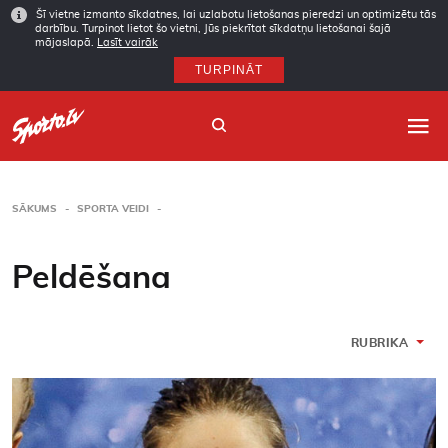
Šī vietne izmanto sīkdatnes, lai uzlabotu lietošanas pieredzi un optimizētu tās
darbību. Turpinot lietot šo vietni, Jūs piekrītat sīkdatņu lietošanai šajā
mājaslapā.
Lasīt vairāk
TURPINĀT
SĀKUMS
SPORTA VEIDI
Sākums
Peldēšana
Sporta veidi
Autori
RUBRIKA
Arhīvs
Abonēšana