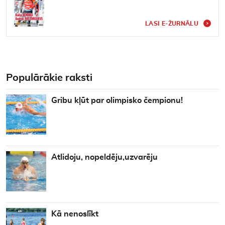
LASI E-ŽURNĀLU
Populārākie raksti
Gribu kļūt par olimpisko čempionu!
Atlidoju, nopeldēju,uzvarēju
Kā nenoslīkt