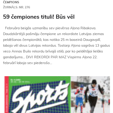
ČEMPIONS
ŽURNĀLS: NR. 276
59 čempiones tituli! Būs vēl
Februāra beigās uzmanību sev pievērsa Aļona Ribakova.
Daudzkārtējā pašmāju čempione un rekordiste Latvijas ziemas
peldēšanas čempionātā, kas notika 25 m baseinā Daugavpilī,
laboja vēl divus Latvijas rekordus. Tostarp Aļona sagrāva 13 gadus
veco Annas Builo rekordu brīvajā stilā, par ko peldētājai lielāks
gandarījums... DIVI REKORDI PAR MAZ Vispirms Aļona 22.
februārī laboja sev piederošo…