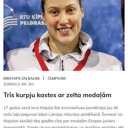
Kontakti
KRISTAPS ZAĻKALNS
ČEMPIONS
ŽURNĀLS: NR. 361
Trīs kurpju kastes ar zelta medaļām
17 gadus vecā Ieva Maļuka līdz koronavīrusa pandēmijai jau 40
reižu bija paguvusi labot Latvijas rekordus peldēšanā. Šovasar no
Maļukas klusībā tika gaidīta cīņa par medaļām Eiropas junioru
čempionātā. Tomēr vīrusa ierobežošanas un drošības apstākļu dēļ