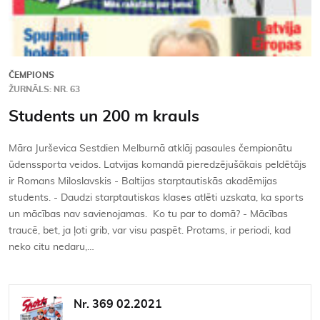
ČEMPIONS
ŽURNĀLS: NR. 63
Students un 200 m krauls
Māra Jurševica Sestdien Melburnā atklāj pasaules čempionātu
ūdenssporta veidos. Latvijas komandā pieredzējušākais peldētājs
ir Romans Miloslavskis - Baltijas starptautiskās akadēmijas
students. - Daudzi starptautiskas klases atlēti uzskata, ka sports
un mācības nav savienojamas. Ko tu par to domā? - Mācības
traucē, bet, ja ļoti grib, var visu paspēt. Protams, ir periodi, kad
neko citu nedaru,…
Nr. 369 02.2021