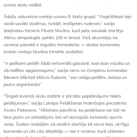
izvirza skolu vadībā.
Ādažu vidusskola svinēja uzvaru 8. klašu grupā. “Visgrūtākais bija
skolā savākt skolēnus, turklāt, iestājoties rudenim,” sacīja
ādažnieku treneris Pāvels Murāns, kurš pats savulaik startēja
Atēnu olimpiskajās spēlēs 100 m brasā. Viņš akcentēja, ka
uzvaras pamatā ir regulārs treniņdarbs — skolas komandas
kodolu veidoja Murāna trenētie audzēkņi.
“Ir patīkami peldēt šādā neformālā gaisotnē, kad skan mūzika un
zib ballītes apgaismojums,” sacīja viens no čempionu komandas
līderiem Mārtiņš Mārcis Rubenis, “sen nebija peldēts, lieliska un
jautra atgriešanās!”
“Šogad ieviestā skolu stafete ir ļoti labs papildinājums Nakts
peldējumam,” sacīja Latvijas Peldēšanas federācijas prezidents
Aivars Platonovs. “Vēlamies pasvītrot, ka peldēšana var būt ne
tikai jautrs un izklaidējošs, bet arī aizraujošs komandu sporta
veids. Šodien redzējām, kā skolēni startēja kā viena liela, vērtīga
komanda un cits citu atbalstīja — tas ir virziens, kurā vēlamies