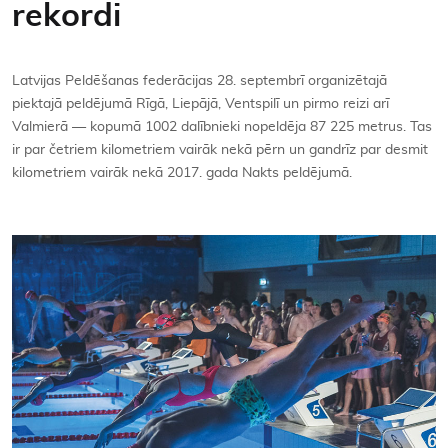
rekordi
Kontakti
Latvijas Peldēšanas federācijas 28. sep­tembrī organizētajā
piektajā peldējumā Rīgā, Liepājā, Ventspilī un pirmo reizi arī
Valmierā — kopumā 1002 dalībnieki nopeldēja 87 225 metrus. Tas
ir par četriem kilometriem vairāk nekā pērn un gandrīz par desmit
kilometriem vairāk nekā 2017. gada Nakts peldējumā.