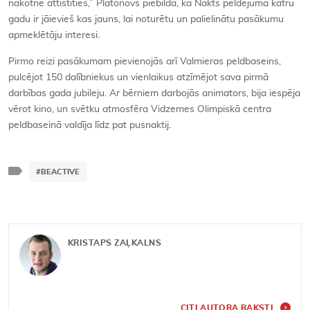
nākotnē attīstīties,” Platonovs piebilda, ka Nakts peldējumā katru
gadu ir jāievieš kas jauns, lai noturētu un palielinātu pasākumu
apmeklētāju interesi.
Pirmo reizi pasākumam pievienojās arī Valmieras peldbaseins,
pulcējot 150 dalībniekus un vienlaikus atzīmējot sava pirmā
darbības gada jubileju. Ar bērniem darbojās animators, bija iespēja
vērot kino, un svētku atmosfēra Vidzemes Olimpiskā centra
peldbaseinā valdīja līdz pat pusnaktij.
#BEACTIVE
KRISTAPS ZAĻKALNS
CITI AUTORA RAKSTI