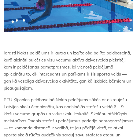
Ierasti Nakts peldējums ir jautra un izglītojoša ballīte peldbaseinā,
kurā aicināti pulcēties visu vecumu aktīva dzīvesveida piekritēji,
kam ir peldēšanas pamatprasmes, lai vienotā peldējumā
apliecinātu to, cik interesants un patīkams ir šis sporta veids —
gan kā veselīga dzīvesveida aktivitāte, gan kā izklaide bērniem un
pieaugušajiem.
RTU Ķīpsalas peldbaseinā Nakts peldējums sākās ar aizraujošu
Latvijas skolu čempionātu, kas norisinājās stafešu veidā 6.—9.
klašu vecuma grupās un vidusskolu ieskaitē. Skolēnu atšķirīgais
meistarības līmenis stafešu peldējumus padarīja neprognozējamus
— te komanda distancē ir vadībā, te jau pēdējā vietā, te atkal
sporta skolā rūdīts audzēknis sarauj savu stafetes etapu un