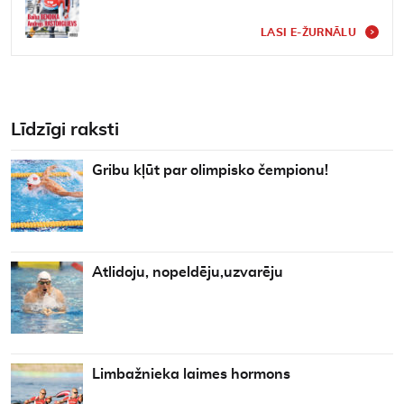
LASI E-ŽURNĀLU
Līdzīgi raksti
Gribu kļūt par olimpisko čempionu!
Atlidoju, nopeldēju,uzvarēju
Limbažnieka laimes hormons