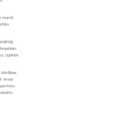
ju
ai martā
ietām
eldētāji
limpiādei.
s, izpildot
 kārtības.
cē nevar
sportistu
alizētu