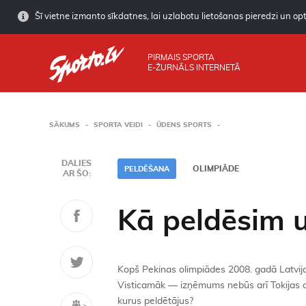
Šī vietne izmanto sīkdatnes, lai uzlabotu lietošanas pieredzi un opti
PIRMAIS SPORTA
E-ŽURNĀLS INTERNETĀ
SĀKUMS
SPORTA VEIDI
ŪDENS SPORTS
DALIES
OLIMPIĀDE
PELDĒŠANA
AR ŠO:
Kā peldēsim u
Kopš Pekinas olimpiādes 2008. gadā Latvija
Visticamāk — izņēmums nebūs arī Tokijas oli
kurus peldētājus?