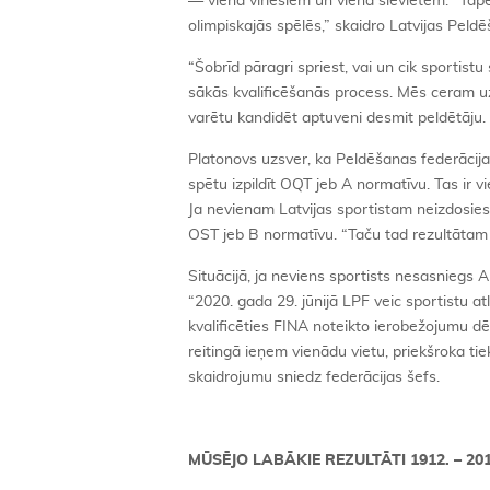
— viena vīriešiem un viena sievietēm. “Tāpē
olimpiskajās spēlēs,” skaidro Latvijas Peld
“Šobrīd pāragri spriest, vai un cik sportist
sākās kvalificēšanās process. Mēs ceram uz
varētu kandidēt aptuveni desmit peldētāju.
Platonovs uzsver, ka Peldēšanas federācijas 
spētu izpildīt OQT jeb A normatīvu. Tas ir vi
Ja nevienam Latvijas sportistam neizdosies i
OST jeb B normatīvu. “Taču tad rezultātam i
Situācijā, ja neviens sportists nesasniegs A
“2020. gada 29. jūnijā LPF veic sportistu at
kvalificēties FINA noteikto ierobežojumu dēļ 
reitingā ieņem vienādu vietu, priekšroka ti
skaidrojumu sniedz federācijas šefs.
MŪSĒJO LABĀKIE REZULTĀTI 1912. – 2