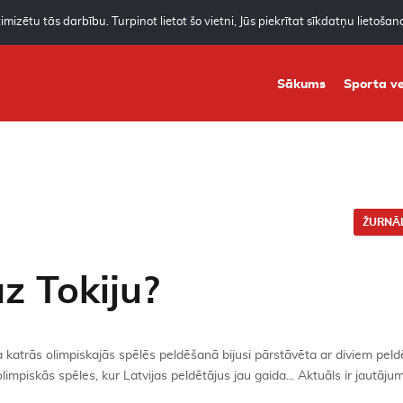
mizētu tās darbību. Turpinot lietot šo vietni, Jūs piekrītat sīkdatņu lietoša
Sākums
Sporta ve
ŽURNĀL
z Tokiju?
 katrās olimpiskajās spēlēs peldēšanā bijusi pārstāvēta ar diviem peld
mpiskās spēles, kur Latvijas peldētājus jau gaida... Aktuāls ir jautāju