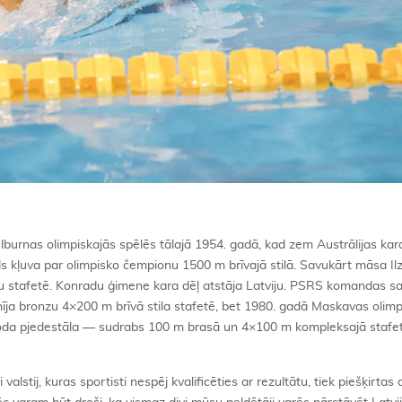
Melburnas olimpiskajās spēlēs tālajā 1954. gadā, kad zem Austrālijas kar
s kļuva par olimpisko čempionu 1500 m brīvajā stilā. Savukārt māsa Il
ru stafetē. Konradu ģimene kara dēļ atstāja Latviju. PSRS komandas s
nīja bronzu 4×200 m brīvā stila stafetē, bet 1980. gadā Maskavas olim
 goda pjedestāla — sudrabs 100 m brasā un 4×100 m kompleksajā stafe
alstij, kuras sportisti nespēj kvalificēties ar rezultātu, tiek piešķirtas 