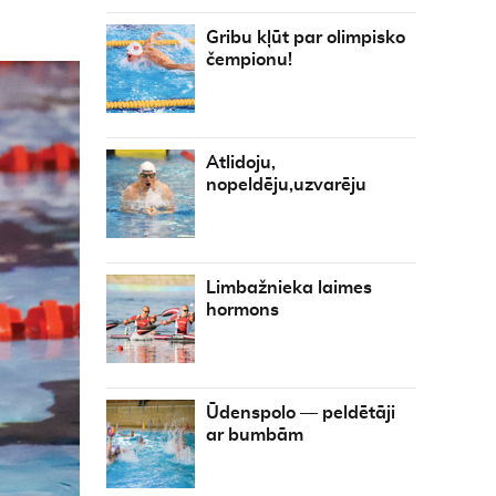
Gribu kļūt par olimpisko
čempionu!
Atlidoju,
nopeldēju,uzvarēju
Limbažnieka laimes
hormons
Ūdenspolo — peldētāji
ar bumbām