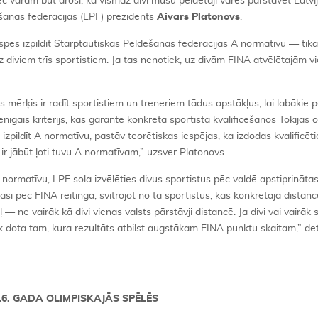
c varam būt droši, ka vismaz divi mūsu peldētāji varēs pārstāvēt Latvi
ēšanas federācijas (LPF) prezidents
Aivars Platonovs
.
u spēs izpildīt Starptautiskās Peldēšanas federācijas A normatīvu — tik
 diviem trīs sportistiem. Ja tas nenotiek, uz divām FINA atvēlētajām v
mērķis ir radīt sportistiem un treneriem tādus apstākļus, lai labākie p
enīgais kritērijs, kas garantē konkrētā sportista kvalificēšanos Tokijas o
zpildīt A normatīvu, pastāv teorētiskas iespējas, ka izdodas kvalificētie
r jābūt ļoti tuvu A normatīvam,” uzsver Platonovs.
 normatīvu, LPF sola izvēlēties divus sportistus pēc valdē apstiprinātas
lasi pēc FINA reitinga, svītrojot no tā sportistus, kas konkrētajā distan
— ne vairāk kā divi vienas valsts pārstāvji distancē. Ja divi vai vairāk 
ek dota tam, kura rezultāts atbilst augstākam FINA punktu skaitam,” det
016. GADA OLIMPISKAJĀS SPĒLĒS