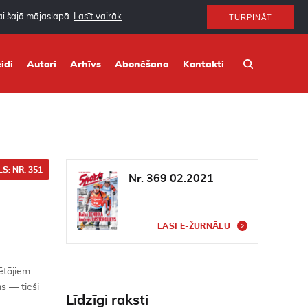
nai šajā mājaslapā.
Lasīt vairāk
TURPINĀT
idi
Autori
Arhīvs
Abonēšana
Kontakti
S: NR. 351
Nr. 369 02.2021
LASI E-ŽURNĀLU
ētājiem.
ms — tieši
Līdzīgi raksti