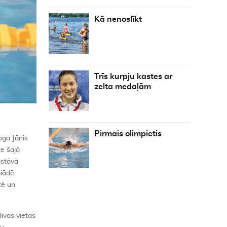
Kā nenoslīkt
Trīs kurpju kastes ar
zelta medaļām
Pirmais olimpietis
oga Jānis
ze šajā
astāvā
piādē
tē un
divas vietas