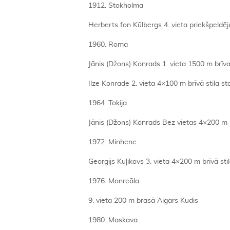
1912. Stokholma
Herberts fon Kūlbergs 4. vieta priekšpeldēju
1960. Roma
Jānis (Džons) Konrads 1. vieta 1500 m brīvaj
Ilze Konrade 2. vieta 4×100 m brīvā stila st
1964. Tokija
Jānis (Džons) Konrads Bez vietas 4×200 m st
1972. Minhene
Georgijs Kuļikovs 3. vieta 4×200 m brīvā sti
1976. Monreāla
9. vieta 200 m brasā Aigars Kudis
1980. Maskava