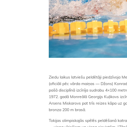
Ziedu laikus latviešu peldētāji piedzīvoja 
(oficiāli pēc vārda maiņas — Džons) Konrad
pašā disciplīnā izcīnīja sudrabu 4×100 met
1972. gadā Monreālā Georgijs Kuļikovs izcī
Arsens Miskarovs pat trīs reizes kāpa uz
bronza 200 m brasā.
Tokijas olimpiskajās spēlēs peldēšanā katrai v