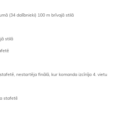
mā (34 dalībnieki) 100 m brīvajā stilā
ā stilā
afetē
afetē, nestartēja finālā, kur komanda izcīnīja 4. vietu
la stafetē