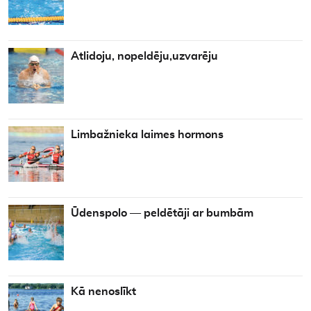
Atlidoju, nopeldēju,uzvarēju
Limbažnieka laimes hormons
Ūdenspolo — peldētāji ar bumbām
Kā nenoslīkt