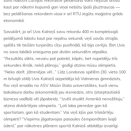
savu nākotni Latvijas rekordiste peldēšanā vairs nejūtas droša
kaut par nākotni kopumā gan viņai nebūtu īpaši jāuztraucas —
bez peldēšanas rekordiem viņai ir arī RTU iegūts maģistra grāds
ekonomikā.
Savukārt, ja arī Uvis Kalniņš savu rekordu 400 m kompleksajā
peldējumā labotu kaut par nepilnu sekundi, viņš savās otrajās
spēlēs tik tiešām turpinātu cīņu pusfinālā, kā bija cerējis. Bet Uvis
no sava labākā snieguma par divām sekundēm atpalika.
“Rezultāts slikts, nevaru pat pateikt, kāpēc, bet nopeldēju trīs
sekundes lēnāk, nekā plānoju,” godīgi atzina mūsu olimpietis.
“Neko darīt. Jātrenējas vēl…” Līdz Londonas spēlēm (30. vieta 100
m brīvajā stilā) Uvis Kalniņš aizpeldēja kā Valmieras ģimnāzists,
Rio viņš ieradās no ASV Misūri štata universitātes, kurā vienu
bakalaura darbu (ekonomikā) jau iesniedzis, otrs (starptautiskā
biznesa vadībā) vēl jāpabeidz. “Izvēli studēt Amerikā nenožēloju,”
atzina divkārtējais olimpietis. ”Ļoti laba pieredze gan kā
sportistam, gan kā studentam.” Vai viņš kļūs par trīskārtēju
olimpieti? “Vispirms jāgatavojas pasaules čempionātam īsajā
ūdenī,” par nākotnes plāniem sportā Kalniņš atbildēja izvairīgi.