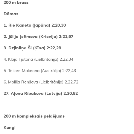
200 m brass
Dāmas
1. Rie Kaneto (Japāna) 2:20,30
2. Jūlija Jefimova (Krievija) 2:21,97
3. Dzjinliņa Ši (Ķīna) 2:22,28
4. Kloja Tjūtona (Lielbritānija) 2:22,34
5. Teilore Makeona (Austrālija) 2:22,43
6. Mollija Renšova (Lielbritānija) 2:22,72
27. Aļona Ribakova (Latvija) 2:30,82
200 m kompleksais peldējums
Kungi