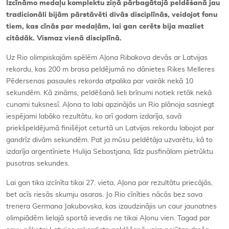
Izcīnāmo medaļu komplektu ziņā pārbagātajā peldēšanā jau
tradicionāli bijām pārstāvēti divās disciplīnās, veidojot fonu
tiem, kas cīnās par medaļām, lai gan cerēts bija mazliet
citādāk. Vismaz vienā disciplīnā.
Uz Rio olimpiskajām spēlēm Aļona Ribakova devās ar Latvijas
rekordu, kas 200 m brasa peldējumā no dānietes Rikes Melleres
Pēdersenas pasaules rekorda atpalika par vairāk nekā 10
sekundēm. Kā zināms, peldēšanā lieli brīnumi notiek retāk nekā
cunami tuksnesī. Aļona to labi apzinājās un Rio plānoja sasniegt
iespējami labāko rezultātu, ko arī godam izdarīja, savā
priekšpeldējumā finišējot ceturtā un Latvijas rekordu labojot par
gandrīz divām sekundēm. Pat ja mūsu peldētāja uzvarētu, kā to
izdarīja argentīniete Hulija Sebastjana, līdz pusfinālam pietrūktu
pusotras sekundes.
Lai gan tika izcīnīta tikai 27. vieta, Aļona par rezultātu priecājās,
bet acīs riesās skumju asaras. Jo Rio cīnīties nācās bez sava
trenera Germana Jakubovska, kas izaudzinājis un caur jaunatnes
olimpiādēm lielajā sportā ievedis ne tikai Aļonu vien. Tagad par