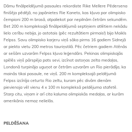
Dāmu finālpeldējumā pasaules rekordiste Rike Mellere Pēdersena
finišēja pēdējā, no japānietes Rie Kaneto, kas kļuva par olimpisko
čempioni 200 m brasā, atpaliekot par nepilnām četrām sekundēm.
Bet 200 m kompleksajā finālpeldējumā septiņiem atlētiem nekādu
lielo cerību nebija, jo astotais (pēc rezultātiem pirmais!) bija Maikls
Felpss. Savu olimpisko karjeru viņš sāka pirms 16 gadiem Sidnejā
ar piekto vietu 200 metros tauriņstilā. Pēc četriem gadiem Atēnās
ar sešām uzvarām Felpss kļuva leģendārs. Pekinas olimpiskajās
spēlēs viņš pārspēja pats sevi, izcīnot astoņas zelta medaļas,
Londonā turpināja uguņot ar četrām uzvarām un Rio pierādīja, ka
mainās tikai pasaule, ne viņš. 200 m kompleksajā peldējumā
Felpss izcīnīja ceturto Rio zeltu, kuram pēc divām dienām
pievienoja vēl vienu 4 x 100 m kompleksā peldējuma stafetē.
Starp citu, viņam ir arī cita kaluma olimpiskās medaļas, ar kurām
amerikānis nemaz nelielās.
PELDĒŠANA