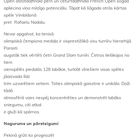
Open
astotdaļfinālā pērn un ceturtdaļfinālā
French Open
šogad
apliecina viņa milzīgo potenciālu. Tāpat kā šāgada otrās kārtas
spēle Vimbldonā
pret Rafaelu Nadalu.
Nevar apgalvot, ka tenisā
olimpiskā čempiona medaļa ir visprestižākā visu turnīru hierarhijā.
Parasti
augstāk tiek vērtēti četri
Grand Slam
turnīri. Četros lielākajos no
tiem
vienspēlēs piedalās 128 labākie, turklāt vīriešiem visas spēles
jāaizvada līdz
trim uzvarētiem setiem. Toties olimpiskā gaisotne ir unikāla. Daži
tādā
atmosfērā vairs nespēj koncentrēties un demonstrēt labāko
sniegumu, citi atkal
ir gluži kā spārnos.
Nogurums un pārsteigumi
Pekinā grūti ko prognozēt