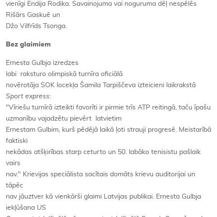
vienīgi Endija Rodika. Savainojuma vai noguruma dēļ nespēlēs
Rišārs Gaskuē un
Džo Vilfrīds Tsonga.
Bez glaimiem
Ernesta Gulbja izredzes
labi raksturo olimpiskā turnīra oficiālā
novērotāja SOK locekļa Šamila Tarpiščeva izteicieni laikrakstā
Sport express
:
"Vīriešu turnīrā izteikti favorīti ir pirmie trīs ATP reitingā, taču īpašu
uzmanību vajadzētu pievērt latvietim
Ernestam Gulbim, kurš pēdējā laikā ļoti strauji progresē. Meistarībā
faktiski
nekādas atšķirības starp ceturto un 50. labāko tenisistu pašlaik
vairs
nav." Krievijas speciālista sacītais domāts krievu auditorijai un
tāpēc
nav jāuztver kā vienkārši glaimi Latvijas publikai. Ernesta Gulbja
iekļūšana
US