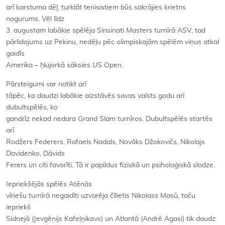
arī karstuma dēļ, turklāt tenisistiem būs sakrājies krietns
nogurums. Vēl līdz
3. augustam labākie spēlēja Sinsinati
Masters
turnīrā ASV, tad
pārlidojums uz Pekinu, nedēļu pēc olimpiskajām spēlēm viņus atkal
gaidīs
Amerika – Ņujorkā sāksies
US Open.
Pārsteigumi var notikt arī
tāpēc, ka daudzi labākie aizstāvēs savas valsts godu arī
dubultspēlēs, ko
gandrīz nekad nedara
Grand Slam
turnīros. Dubultspēlēs startēs
arī
Rodžers Federers, Rafaels Nadals, Novāks Džokovičs, Nikolajs
Davidenko, Dāvids
Ferers un citi favorīti. Tā ir papildus fiziskā un psiholoģiskā slodze.
Iepriekšējās spēlēs Atēnās
vīriešu turnīrā negaidīti uzvarēja čīlietis Nikolass Masū, taču
iepriekš
Sidnejā (Jevgēņijs Kafeļņikovs) un Atlantā (Andrē Agasi) tik daudz