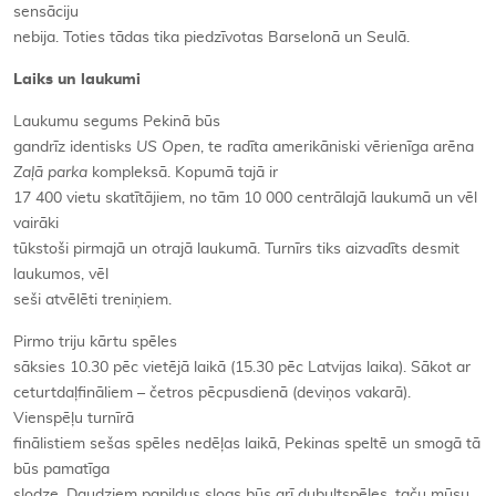
sensāciju
nebija. Toties tādas tika piedzīvotas Barselonā un Seulā.
Laiks un laukumi
Laukumu segums Pekinā būs
gandrīz identisks
US Open
, te radīta amerikāniski vērienīga arēna
Zaļā parka
kompleksā. Kopumā tajā ir
17 400 vietu skatītājiem, no tām 10 000 centrālajā laukumā un vēl
vairāki
tūkstoši pirmajā un otrajā laukumā. Turnīrs tiks aizvadīts desmit
laukumos, vēl
seši atvēlēti treniņiem.
Pirmo triju kārtu spēles
sāksies 10.30 pēc vietējā laikā (15.30 pēc Latvijas laika). Sākot ar
ceturtdaļfināliem – četros pēcpusdienā (deviņos vakarā).
Vienspēļu turnīrā
finālistiem sešas spēles nedēļas laikā, Pekinas speltē un smogā tā
būs pamatīga
slodze. Daudziem papildus slogs būs arī dubultspēles, taču mūsu