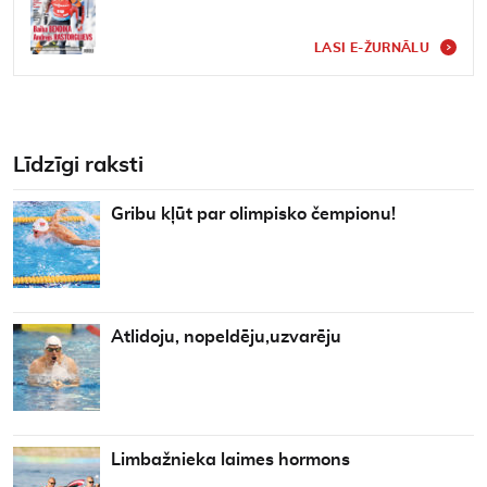
LASI E-ŽURNĀLU
Līdzīgi raksti
Gribu kļūt par olimpisko čempionu!
Atlidoju, nopeldēju,uzvarēju
Limbažnieka laimes hormons