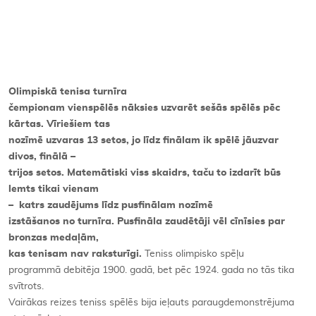
Kontakti
Olimpiskā tenisa turnīra
čempionam vienspēlēs nāksies uzvarēt sešās spēlēs pēc
kārtas. Vīriešiem tas
nozīmē uzvaras 13 setos, jo līdz finālam ik spēlē jāuzvar
divos, finālā –
trijos setos. Matemātiski viss skaidrs, taču to izdarīt būs
lemts tikai vienam
– katrs zaudējums līdz pusfinālam nozīmē
izstāšanos no turnīra. Pusfināla zaudētāji vēl cīnīsies par
bronzas medaļām,
kas tenisam nav raksturīgi.
Teniss olimpisko spēļu
programmā debitēja 1900. gadā, bet pēc 1924. gada no tās tika
svītrots.
Vairākas reizes teniss spēlēs bija ieļauts paraugdemonstrējuma