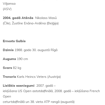
Viljamsa
(ASV)
2004. gadā Atēnās
Nikolass Masū
(Čīle), Žustīne Enāna-Ardēna (Beļģija)
Ernests Gulbis
Dzimis
1988. gada 30. augustā Rīgā
Augums
190 cm
Svars
82 kg
Treneris
Karls Heincs Veters (Austrija)
Lielākie sasniegumi
2007. gadā –
iekļūšana
US Open
astotdaļfinālā, 2008. gadā – iekļūšana
French
Open
ceturtdaļfinālā un 38. vieta ATP rangā (augustā)