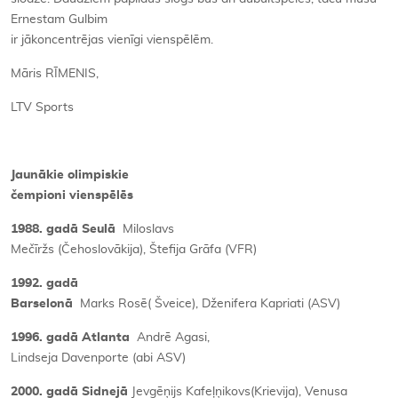
Ernestam Gulbim
ir jākoncentrējas vienīgi vienspēlēm.
Māris RĪMENIS,
LTV Sports
Jaunākie olimpiskie
čempioni vienspēlēs
1988. gadā Seulā
Miloslavs
Mečīržs (Čehoslovākija), Štefija Grāfa (VFR)
1992. gadā
Barselonā
Marks Rosē( Šveice), Dženifera Kapriati (ASV)
1996. gadā Atlanta
Andrē Agasi,
Lindseja Davenporte (abi ASV)
2000. gadā Sidnejā
Jevgēņijs Kafeļņikovs(Krievija), Venusa