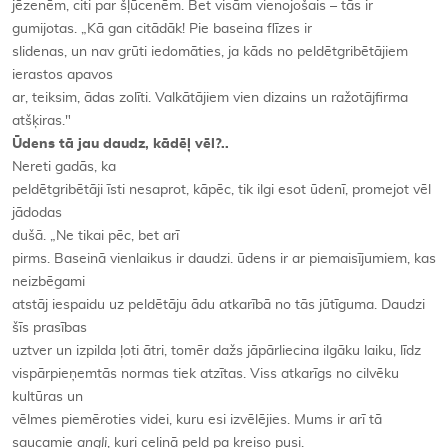
jēzenēm, citi par šļūcenēm. Bet visām vienojošais – tās ir
gumijotas. „Kā gan citādāk! Pie baseina flīzes ir
slidenas, un nav grūti iedomāties, ja kāds no peldētgribētājiem
ierastos apavos
ar, teiksim, ādas zolīti. Valkātājiem vien dizains un ražotājfirma
atšķiras."
Ūdens tā jau daudz, kādēļ vēl?..
Nereti gadās, ka
peldētgribētāji īsti nesaprot, kāpēc, tik ilgi esot ūdenī, promejot vēl
jādodas
dušā. „Ne tikai pēc, bet arī
pirms. Baseinā vienlaikus ir daudzi. ūdens ir ar piemaisījumiem, kas
neizbēgami
atstāj iespaidu uz peldētāju ādu atkarībā no tās jūtīguma. Daudzi
šīs prasības
uztver un izpilda ļoti ātri, tomēr dažs jāpārliecina ilgāku laiku, līdz
vispārpieņemtās normas tiek atzītas. Viss atkarīgs no cilvēku
kultūras un
vēlmes piemēroties videi, kuru esi izvēlējies. Mums ir arī tā
saucamie
angļi
, kuri celiņā peld pa kreiso pusi.