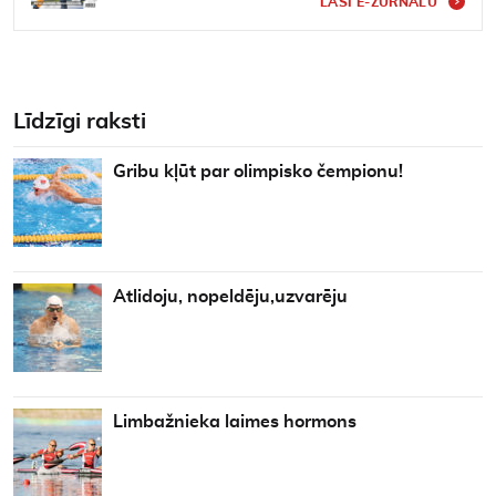
LASI E-ŽURNĀLU
Līdzīgi raksti
Gribu kļūt par olimpisko čempionu!
Atlidoju, nopeldēju,uzvarēju
Limbažnieka laimes hormons