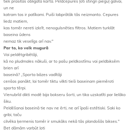
tiek prasītas obligātā kārtā. Peldcepures ļoti stingri pieguļ galvai,
un ne
katram tas ir patīkami. Puiši labprātāk tās neizmanto. Cepures
liedz matiem,
kas tomēr nereti izkrīt, nenogulsnēties filtros. Matiem turklāt
baseina ūdens
nemaz tik veselīgs arī nav."
Par to, ko velk mugurā
Vai peldētgribētāji,
kā no pludmales nākuši, ar to pašu peldkostīmu vai peldbiksēm
brien arī
baseinā? „Sporta bāzes vadītāji
cenšas panākt, lai tomēr tiktu vilkti tieši baseinam piemēroti
sporta tērpi.
Vienubrīd dikti modē bija bokseru šorti, un tika uzskatīti par lielāko
šiku.
Peldēšanai baseinā tie nav ne ērti, ne arī īpaši estētiski. Saki ko
gribi, taču
cilvēka ķermenis tomēr ir smukāks nekā tās plandošās bikses."
Bet dāmām varbūt ļoti