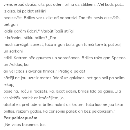
viens iepūš dvašu, cits pat ūdeni pilina uz stikliem. „Vēl kāds pat…
izlaiza, lai peldot stikliņi
neaizsvīst. Brilles var uzlikt arī nepareizi. Tad tās nevis aizsvīdīs,
bet gan
laidīs garām ūdeni." Varbūt īpaši stilīgi
ir krāsainu stiklu brilles? „Par
modi sarežģīti spriest, taču ir gan balti, gan tumši tonēti, pat zaļi
un sarkani
stikli. Katram pēc gaumes un saprašanas. Brilles ražo gan Speedo
un Adidas, kā
arī vēl citas slavenas firmas." Prātīgie peldēt
sācēji ne jau uzreiz metas ūdenī uz galviņas, bet gan soli pa solim
iekāpj
baseinā. Taču ir redzēts, kā, lecot ūdenī, brilles lido pa gaisu. „Tā
visbiežāk notiek ar iesācējiem, jo,
atsitoties pret ūdeni, brilles nokrīt uz krūtīm. Taču lido ne jau tikai
brilles, reizēm gadās, ka censonis paliek arī bez peldbiksēm."
Par peldcepurēm
„Ne visos baseinos tās