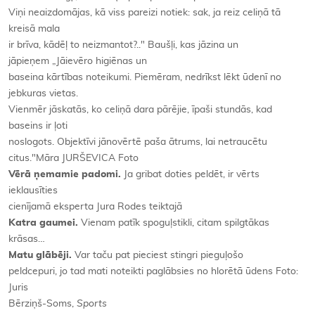
Viņi neaizdomājas, kā viss pareizi notiek: sak, ja reiz celiņā tā
kreisā mala
ir brīva, kādēļ to neizmantot?.." Baušļi, kas jāzina un
jāpieņem „Jāievēro higiēnas un
baseina kārtības noteikumi. Piemēram, nedrīkst lēkt ūdenī no
jebkuras vietas.
Vienmēr jāskatās, ko celiņā dara pārējie, īpaši stundās, kad
baseins ir ļoti
noslogots. Objektīvi jānovērtē paša ātrums, lai netraucētu
citus."Māra JURŠEVICA Foto
Vērā ņemamie padomi.
Ja gribat doties peldēt, ir vērts
ieklausīties
cienījamā eksperta Jura Rodes teiktajā
Katra gaumei.
Vienam patīk spoguļstikli, citam spilgtākas
krāsas…
Matu glābēji.
Var taču pat pieciest stingri pieguļošo
peldcepuri, jo tad mati noteikti paglābsies no hlorētā ūdens Foto:
Juris
Bērziņš-Soms,
Sports