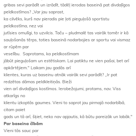
gribas sevi parādīt un izrādīt, tādēļ ierodas baseinā pat divdaļīgos
peldkostīmos? „Var jau saprast,
ka cilvēks, kurš nav pieradis pie ļoti pieguļošā sportistu
peldkostīma, nez vai
jutīsies omulīgi, to uzvilcis. Taču – pludmalē tas vairāk tomēr ir kā
sauļošanās tērps, toties baseinā nodarbojies ar sportu vai vismaz
ar rūpēm par
veselību. Saprotams, ka peldkostīmam
jābūt pieguļošam un estētiskam. Lai patiktu ne vien pašai, bet arī
apkārtējiem." Laikam jau gadās arī
klientes, kuras uz baseinu atnāk vairāk sevi parādīt? „Ir pat
redzētas dāmas peldkleitiņās. Bieži
vien arī divdaļīgos kostīmos. Ierobežojumi, protams, nav. Viss
atkarīgs no
klientu izkoptās gaumes. Vieni to saprot jau pirmajā nodarbībā,
citam paiet
gads un tā arī, šķiet, neko nav apjautis, kā būtu pareizāk un labāk."
Par baseina čībām
Vieni tās sauc par