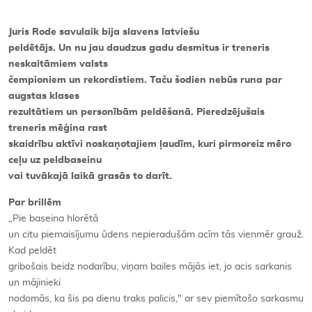
Juris Rode savulaik bija slavens latviešu
peldētājs. Un nu jau daudzus gadu desmitus ir treneris
neskaitāmiem valsts
čempioniem un rekordistiem. Taču šodien nebūs runa par
augstas klases
rezultātiem un personībām peldēšanā. Pieredzējušais
treneris mēģina rast
skaidrību aktīvi noskaņotajiem ļaudīm, kuri pirmoreiz mēro
ceļu uz peldbaseinu
vai tuvākajā laikā grasās to darīt.
Par brillēm
„Pie baseina hlorētā
un citu piemaisījumu ūdens nepieradušām acīm tās vienmēr grauž.
Kad peldēt
gribošais beidz nodarību, viņam bailes mājās iet, jo acis sarkanis
un mājinieki
nodomās, ka šis pa dienu traks palicis," ar sev piemītošo sarkasmu