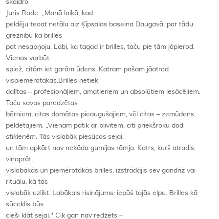
skaidro
Juris Rode. „Manā laikā, kad
peldēju teoat netālu aiz Ķīpsalas baseina Daugavā, par tādu
greznību kā brilles
pat nesapņoju. Labi, ka tagad ir brilles, taču pie tām jāpierod.
Vienas varbūt
spiež, citām iet garām ūdens. Katram pašam jāatrod
vispiemērotākās.Brilles netiek
dalītas – profesionāļiem, amatieriem un absolūtiem iesācējiem.
Taču savas paredzētas
bērniem, citas domātas pieaugušajiem, vēl citas – zemūdens
peldētājiem. „Vienam patīk ar blīvītēm, citi priekšroku dod
stiklenēm
. Tās vislabāk piesūcas sejai,
un tām apkārt nav nekāda gumijas rāmja. Katrs, kurš atradis,
viņaprāt,
vislabākās un piemērotākās brilles, izstrādājis sev gandrīz vai
rituālu, kā tās
vislabāk uzlikt. Labākais risinājums: iepūš tajās elpu. Brilles kā
sūceklis būs
cieši klāt sejai." Cik gan nav redzēts –