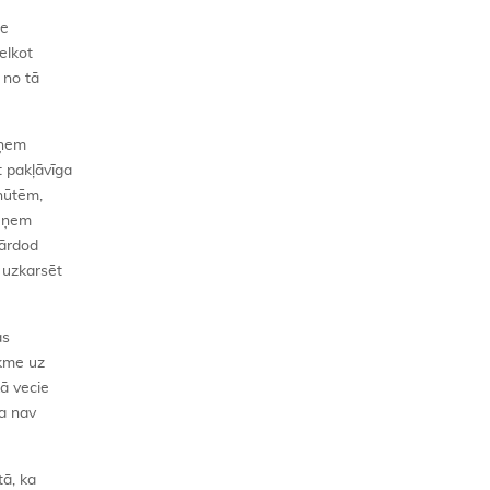
ne
elkot
u no tā
eņem
t pakļāvīga
nūtēm,
ieņem
pārdod
r uzkarsēt
as
ekme uz
kā vecie
na nav
tā, ka