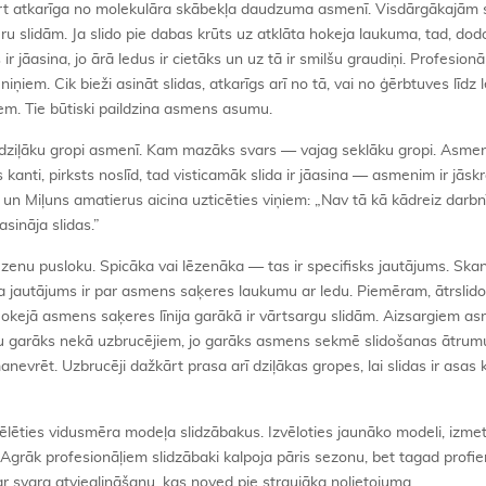
ārt atkarīga no molekulāra skābekļa daudzuma asmenī. Visdārgākajām 
slidām. Ja slido pie dabas krūts uz atklāta hokeja laukuma, tad, dod
 ir jāasina, jo ārā ledus ir cietāks un uz tā ir smilšu graudiņi. Profesionāļ
iem. Cik bieži asināt slidas, atkarīgs arī no tā, vai no ģērbtuves līdz 
. Tie būtiski paildzina asmens asumu.
ar dziļāku gropi asmenī. Kam mazāks svars — vajag seklāku gropi. Asme
 kanti, pirksts noslīd, tad visticamāk slida ir jāasina — asmenim ir jāsk
āļi, un Miļuns amatierus aicina uzticēties viņiem: „Nav tā kā kādreiz darb
asināja slidas.”
nu pusloku. Spicāka vai lēzenāka — tas ir specifisks jautājums. Ska
ka jautājums ir par asmens saķeres laukumu ar ledu. Piemēram, ātrslido
Hokejā asmens saķeres līnija garākā ir vārtsargu slidām. Aizsargiem a
u garāks nekā uzbrucējiem, jo garāks asmens sekmē slidošanas ātrumu
vrēt. Uzbrucēji dažkārt prasa arī dziļākas gropes, lai slidas ir asas k
ēlēties vidusmēra modeļa slidzābakus. Izvēloties jaunāko modeli, izmet
 Agrāk profesionāļiem slidzābaki kalpoja pāris sezonu, bet tagad prof
 par svara atvieglināšanu, kas noved pie straujāka nolietojuma.