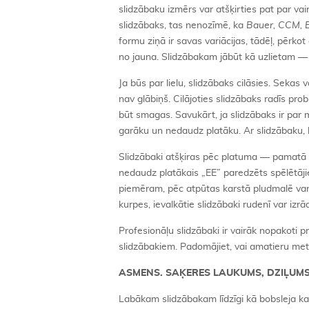
slidzābaku izmērs var atšķirties pat par v
slidzābaks, tas nenozīmē, ka
Bauer, CCM, 
formu ziņā ir savas variācijas, tādēļ, pērkot
no jauna. Slidzābakam jābūt kā uzlietam — 
Ja būs par lielu, slidzābaks cilāsies. Sekas 
nav glābiņš. Cilājoties slidzābaks radīs pr
būt smagas. Savukārt, ja slidzābaks ir par 
garāku un nedaudz platāku. Ar slidzābaku, ka
Slidzābaki atšķiras pēc platuma — pamatā i
nedaudz platākais „EE” paredzēts spēlētāji
piemēram, pēc atpūtas karstā pludmalē var 
kurpes, ievalkātie slidzābaki rudenī var izr
Profesionāļu slidzābaki ir vairāk nopakoti p
slidzābakiem. Padomājiet, vai amatieru meti
ASMENS. SAĶERES LAUKUMS, DZIĻUM
Labākam slidzābakam līdzīgi kā bobsleja k