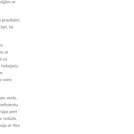
 nūjām ar
ra prasībām,
bet, lai
im
ta ar
i uz
t hokejistu
ām
a vairs
ais veids,
oeficientu
nūjai pret
s nolūzīs
.
nūja ar
flex