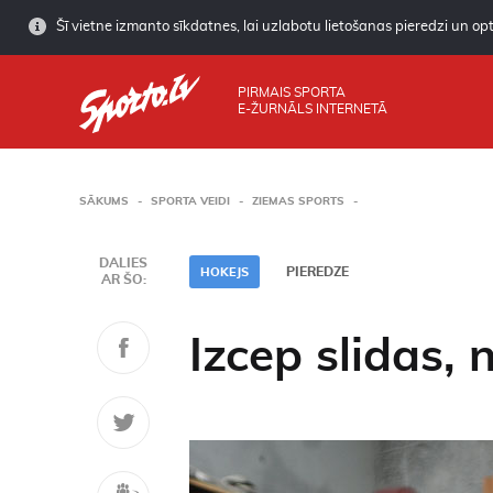
Šī vietne izmanto sīkdatnes, lai uzlabotu lietošanas pieredzi un opti
PIRMAIS SPORTA
E-ŽURNĀLS INTERNETĀ
SĀKUMS
SPORTA VEIDI
ZIEMAS SPORTS
DALIES
PIEREDZE
HOKEJS
AR ŠO:
Izcep slidas, 