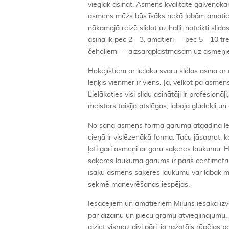
vieglāk asināt. Asmens kvalitāte galvenok
asmens mūžs būs īsāks nekā labām amatieru 
nākamajā reizē slidot uz halli, noteikti slidas
asina ik pēc 2—3, amatieri — pēc 5—10 treniņ
čeholiem — aizsargplastmasām uz asmeņiem
Hokejistiem ar lielāku svaru slidas asina 
leņķis vienmēr ir viens. Ja, velkot pa asmens
Lielākoties visi slidu asinātāji ir profesion
meistars taisīja atslēgas, laboja gludekli un 
No sāna asmens forma garumā atgādina lēze
cieņā ir vislēzenākā forma. Taču jāsaprot, 
ļoti gari asmeņi ar garu saķeres laukumu. 
saķeres laukuma garums ir pāris centimetr
īsāku asmens saķeres laukumu var labāk mane
sekmē manevrēšanas iespējas.
Iesācējiem un amatieriem Miļuns iesaka izv
par dizainu un piecu gramu atvieglinājumu.
aiziet vismaz divi pāri, jo ražotājs rūpējas