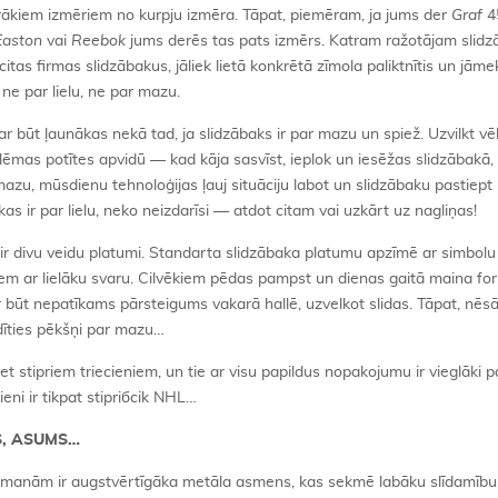
airākiem izmēriem no kurpju izmēra. Tāpat, piemēram, ja jums der
Graf
4
Easton
vai
Reebok
jums derēs tas pats izmērs. Katram ražotājam slid
 citas firmas slidzābakus, jāliek lietā konkrētā zīmola paliktnītis un jām
ne par lielu, ne par mazu.
var būt ļaunākas nekā tad, ja slidzābaks ir par mazu un spiež. Uzvilkt vē
oblēmas potītes apvidū — kad kāja sasvīst, ieplok un iesēžas slidzābakā,
mazu, mūsdienu tehnoloģijas ļauj situāciju labot un slidzābaku pastiep
s ir par lielu, neko neizdarīsi — atdot citam vai uzkārt uz nagliņas!
r divu veidu platumi. Standarta slidzābaka platumu apzīmē ar simbolu 
em ar lielāku svaru. Cilvēkiem pēdas pampst un dienas gaitā maina fo
būt nepatīkams pārsteigums vakarā hallē, uzvelkot slidas. Tāpat, nēsā
ādīties pēkšņi par mazu…
ret stipriem triecieniem, un tie ar visu papildus nopakojumu ir vieglāki 
eni ir tikpat stipriбcik NHL…
S, ASUMS…
amanām ir augstvērtīgāka metāla asmens, kas sekmē labāku slīdamību, 