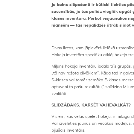
Ja kalnu slēpošanā ir būtiski tiekties pē
sacensībās, jo tas palīdz vieglāk apgūt 
klases inventāru. Pērkot visjaunākos nū
niansēm — tas nepalīdzēs ātrāk slidot v
Divas lietas, kam jāpievērš lielākā uzmanība
Hokeja inventāra specifiku atklāj hokeja tre
Miļuns hokeja inventāru iedala trīs grupās:
„tā nav ražota cilvēkiem”. Kāda tad ir galve
S-klases vai tomēr zemāko E-klases mersed
aptuveni to pašu rezultātu,” salīdzina Miļun
kvalitāti.
SLIDZĀBAKS. KARSĒT VAI IEVALKĀT?
Visiem, kas vēlas spēlēt hokeju, ir milzīga 
Var izvēlēties jaunus un vecākus modeļus, ne
bijušais inventārs.