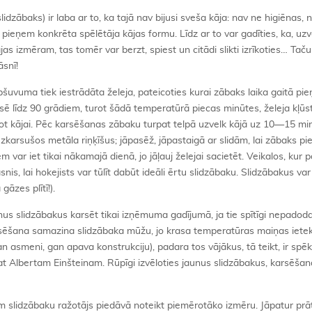
lidzābaks) ir laba ar to, ka tajā nav bijusi sveša kāja: nav ne higiēnas, 
 pieņem konkrēta spēlētāja kājas formu. Līdz ar to var gadīties, ka, uzv
ājas izmēram, tas tomēr var berzt, spiest un citādi slikti izrīkoties… Tač
āsnī!
pšuvuma tiek iestrādāta želeja, pateicoties kurai zābaks laika gaitā pi
sē līdz 90 grādiem, turot šādā temperatūrā piecas minūtes, želeja kļūs
got kājai. Pēc karsēšanas zābaku turpat telpā uzvelk kājā uz 10—15 mi
 uzkarsušos metāla riņķīšus; jāpasēž, jāpastaigā ar slidām, lai zābaks p
 var iet tikai nākamajā dienā, jo jāļauj želejai sacietēt. Veikalos, kur 
āsnis, lai hokejists var tūlīt dabūt ideāli ērtu slidzābaku. Slidzābakus va
gāzes plītī!).
nus slidzābakus karsēt tikai izņēmuma gadījumā, ja tie spītīgi nepadod
 Karsēšana samazina slidzābaka mūžu, jo krasa temperatūras maiņas iet
n asmeni, gan apava konstrukciju), padara tos vājākus, tā teikt, ir spē
 pat Albertam Einšteinam. Rūpīgi izvēloties jaunus slidzābakus, karsēša
iem slidzābaku ražotājs piedāvā noteikt piemērotāko izmēru. Jāpatur prā