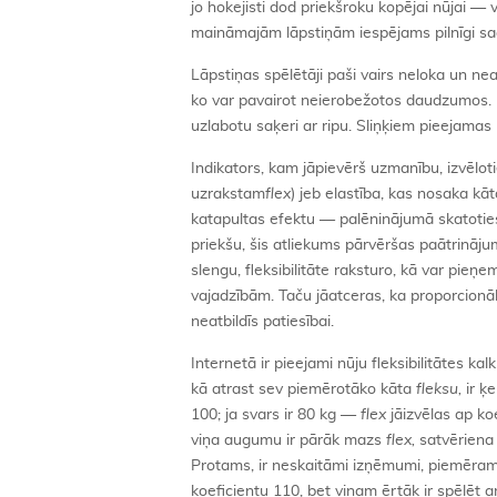
jo hokejisti dod priekšroku kopējai nūjai — 
maināmajām lāpstiņām iespējams pilnīgi sa
Lāpstiņas spēlētāji paši vairs neloka un neas
ko var pavairot neierobežotos daudzumos. Uz 
uzlabotu saķeri ar ripu. Sliņķiem pieejamas p
Indikators, kam jāpievērš uzmanību, izvēloties
uzrakstam
flex
) jeb elastība, kas nosaka kāta
katapultas efektu — palēninājumā skatoties, 
priekšu, šis atliekums pārvēršas paātrinājumā
slengu, fleksibilitāte raksturo, kā var pieņe
vajadzībām. Taču jāatceras, ka proporcionā
neatbildīs patiesībai.
Internetā ir pieejami nūju fleksibilitātes ka
kā atrast sev piemērotāko kāta
fleksu,
ir ķe
100; ja svars ir 80 kg —
flex
jāizvēlas ap ko
viņa augumu ir pārāk mazs
flex,
satvēriena 
Protams, ir neskaitāmi izņēmumi, piemēr
koeficientu 110, bet viņam ērtāk ir spēlēt a