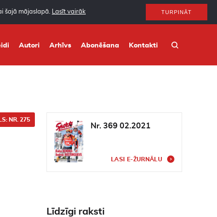
nai šajā mājaslapā.
Lasīt vairāk
TURPINĀT
idi
Autori
Arhīvs
Abonēšana
Kontakti
S: NR. 275
Nr. 369 02.2021
LASI E-ŽURNĀLU
Līdzīgi raksti