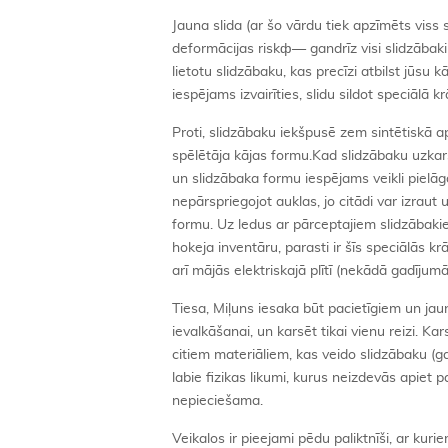
Jauna slida (ar šo vārdu tiek apzīmēts viss s
deformācijas riskф— gandrīz visi slidzābaki
lietotu slidzābaku, kas precīzi atbilst jūsu k
iespējams izvairīties, slidu sildot speciālā kr
Proti, slidzābaku iekšpusē zem sintētiskā a
spēlētāja kājas formu.Kad slidzābaku uzkar
un slidzābaka formu iespējams veikli pielā
nepārspriegojot auklas, jo citādi var izraut
formu. Uz ledus ar pārceptajiem slidzābakiem
hokeja inventāru, parasti ir šīs speciālās kr
arī mājās elektriskajā plītī (nekādā gadījumā 
Tiesa, Miļuns iesaka būt pacietīgiem un jau
ievalkāšanai, un karsēt tikai vienu reizi.
citiem materiāliem, kas veido slidzābaku (ga
labie fizikas likumi, kurus neizdevās apiet
nepieciešama.
Veikalos ir pieejami pēdu paliktnīši, ar kur