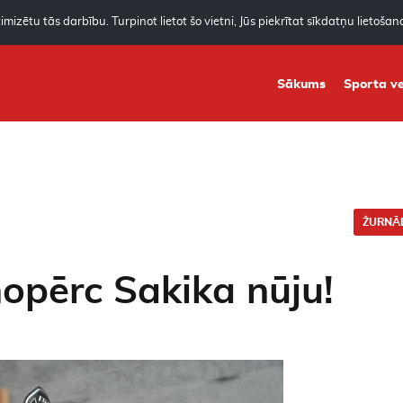
mizētu tās darbību. Turpinot lietot šo vietni, Jūs piekrītat sīkdatņu lietoša
Sākums
Sporta ve
ŽURNĀL
nopērc Sakika nūju!