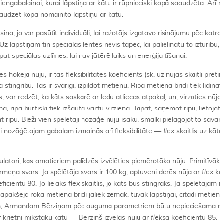
viengabalainai, kurai lāpstiņa ar kātu ir rūpnieciski kopā saaudzēta. Arī
audzēt kopā nomainīto lāpstiņu ar kātu.
ina, jo var pasūtīt individuāli, lai ražotājs izgatavo risinājumu pēc kat
lāpstiņām tin speciālas lentes nevis tāpēc, lai palielinātu to izturību, 
at speciālas uzlīmes, lai nav jātērē laiks un enerģija tīšanai.
 hokeja nūju, ir tās fleksibilitātes koeficients (sk. uz nūjas skaitli pret
 stingrību. Tas ir svarīgi, izpildot metienu. Ripa metiena brīdī tiek lidinā
var redzēt, ka kāts saskarē ar ledu atliecas atpakaļ, un, virzoties nūja
, ripa burtiski tiek izšauta vārtu virzienā. Tāpat, saņemot ripu, lietojo
mt ripu. Bieži vien spēlētāji nozāģē nūju īsāku, smalki pielāgojot to sav
li nozāģētajam gabalam izmainās arī fleksibilitāte —
flex
skaitlis uz kāt
lkulatori, kas amatieriem palīdzēs izvēlēties piemērotāko nūju. Primitīvāk
rmeņa svars. Ja spēlētāja svars ir 100 kg, aptuveni derēs nūja ar
flex
k
eficientu 80. Jo lielāks
flex
skaitlis, jo kāts būs stingrāks. Ja spēlētājam 
apakšējā roka metiena brīdī jāliek zemāk, tuvāk lāpstiņai, citādi metien
am, Armandam Bērziņam pēc auguma parametriem būtu nepieciešama 
r krietni mīkstāku kātu — Bērziņš izvēlas nūju ar
fleksa
koeficientu 85.