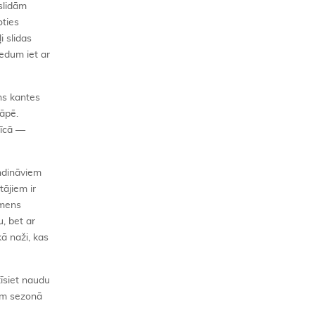
slidām
oties
i slidas
ledum iet ar
ns kantes
rāpē.
nīcā —
ndināviem
tājiem ir
smens
, bet ar
ā naži, kas
īsiet naudu
iem sezonā