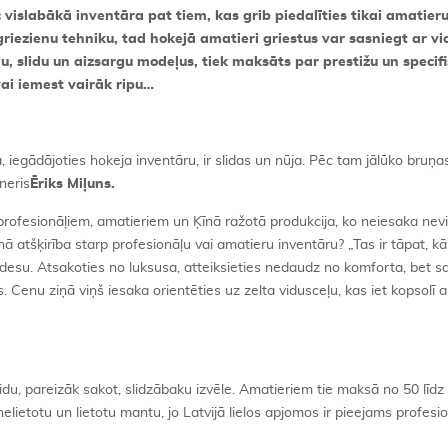
c vislabākā inventāra pat tiem, kas grib piedalīties tikai amatier
griezienu tehniku, tad hokejā amatieri griestus var sasniegt ar vi
ju, slidu un aizsargu modeļus, tiek maksāts par prestižu un speci
ai iemest vairāk ripu…
, iegādājoties hokeja inventāru, ir slidas un nūja. Pēc tam jālūko bruņas
neris
Ēriks Miļuns.
 profesionāļiem, amatieriem un Ķīnā ražotā produkcija, ko neiesaka nev
nā atšķirība starp profesionāļu vai amatieru inventāru? „Tas ir tāpat, kā
esu. Atsakoties no luksusa, atteiksieties nedaudz no komforta, bet sa
s. Cenu ziņā viņš iesaka orientēties uz zelta vidusceļu, kas iet kopsolī 
slidu, pareizāk sakot, slidzābaku izvēle. Amatieriem tie maksā no 50 līdz
lietotu un lietotu mantu, jo Latvijā lielos apjomos ir pieejams profesi