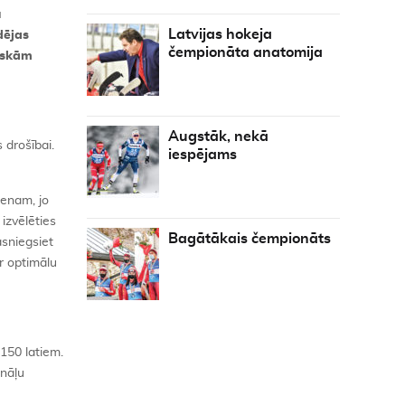
u
Latvijas hokeja
dējas
čempionāta anatomija
fiskām
Augstāk, nekā
 drošībai.
iespējams
ienam, jo
 izvēlēties
Bagātākais čempionāts
sniegsiet
ar optimālu
 150 latiem.
onāļu