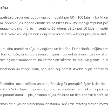
STĪBA
 spēlētāja degunam. Labu nūju var nopirkt par 50—100 latiem, ko Miļun
em, šādas nūjas iegāde amatierim palīdzēs laukumā vienīgi stiprināt pa
šot smaguma diskomfortu — cenā no 10 latiem. Lētāk par 10 latiem nopē
kt lielveikalos, Miļuns neiekļauj nevienā no trim kategorijām, piebilstot
turo labu amatiera nūju, ir vieglums un izturība. Profesionāļu nūjām cen
s forma. Taču, tā kā profesionāļu nūjām ir atvieglots svars, tās nav izturī
kie oglekļa komponenti, no kā tās tiek ražotas, lai būtu vieglākas un el
āpstiņām un stingru kātu, bet uzbrucēji parasti izvēlas nūjas ar mīkst
lāpstiņām, kas ir lielākas un ar kurām vieglāk pretspēlētājam izsist ripu 
 ir kāds
Sakic
lāpstiņu paveids. „Tāpat kā šautene medniekam jāpiešauj,
ina pamatlikumu — pie jebkuras nūjas jāpierod un tikai tad var izdarīt s
amas arī nūjas ar maināmām lāpstiņām. Taču tās ražotāji aizvien mazā