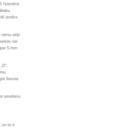
5 ½izmēra
zābaku
eklē izmērs
l vienu zeķi
 sekas var
t par 5 mm
„D”,
rmu,
jot šauras
par amatieru
un to ir