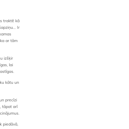
s traktē kā
šapziņu… Ir
rkamas
, ka ar tām
u izšķir
gas, lai
astīgas.
āku kātu un
un precīzi
 tāpat arī
ecinājumus.
k piedāvā,