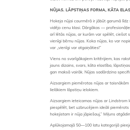
NŪJAS. LĀPSTIŅAS FORMA, KĀTA ELA
Hokeja nūjai caurmērā ir jābūt garumā līdz
vidējo cenu klasi. Dārgākas — profesionāļi
arī lētās nūjas, ar kurām var spēlēt, cie
vienīgi bērnu nūjas. Koka nūjas, ko var nopir
var „vienīgi var atgaiņāties!”
Viens no svarīgākajiem kritērijiem, kas raks
jauns dizains, svars, kāta elastība, lāpstiņa
gan maksā vairāk. Nūjas sadārdzina specifis
Aizsargiem piemērotas nūjas ar taisnākām l
lielākiem lāpstiņu ielokiem.
Aizsargiem ieteicamas nūjas ar
Lindstrom
piespēlēt, bet uzbrucējiem ideāli piemērots
hokejistam ir nūja jāpiešauj,” Miļuns atgād
Aplūkojamajā 50—100 latu kategorijā pieej