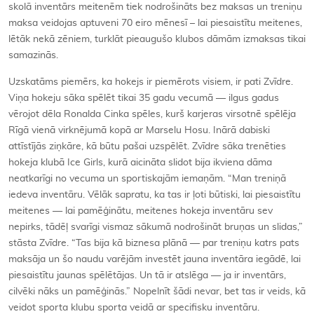
skolā inventārs meitenēm tiek nodrošināts bez maksas un treniņu
maksa veidojas aptuveni 70 eiro mēnesī – lai piesaistītu meitenes,
lētāk nekā zēniem, turklāt pieaugušo klubos dāmām izmaksas tikai
samazinās.
Uzskatāms piemērs, ka hokejs ir piemērots visiem, ir pati Zvīdre.
Viņa hokeju sāka spēlēt tikai 35 gadu vecumā — ilgus gadus
vērojot dēla Ronalda Cinka spēles, kurš karjeras virsotnē spēlēja
Rīgā vienā virknējumā kopā ar Marselu Hosu. Inārā dabiski
attīstījās ziņkāre, kā būtu pašai uzspēlēt. Zvīdre sāka trenēties
hokeja klubā Ice Girls, kurā aicināta slidot bija ikviena dāma
neatkarīgi no vecuma un sportiskajām iemaņām. “Man treniņā
iedeva inventāru. Vēlāk sapratu, ka tas ir ļoti būtiski, lai piesaistītu
meitenes — lai pamēģinātu, meitenes hokeja inventāru sev
nepirks, tādēļ svarīgi vismaz sākumā nodrošināt bruņas un slidas,”
stāsta Zvīdre. “Tas bija kā biznesa plānā — par treniņu katrs pats
maksāja un šo naudu varējām investēt jauna inventāra iegādē, lai
piesaistītu jaunas spēlētājas. Un tā ir atslēga — ja ir inventārs,
cilvēki nāks un pamēģinās.” Nopelnīt šādi nevar, bet tas ir veids, kā
veidot sporta klubu sporta veidā ar specifisku inventāru.