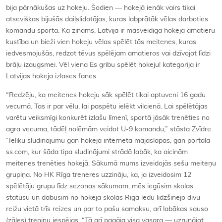
bija pārnākušas uz hokeju. Šodien — hokejā ienāk vairs tikai
atsevišķas bijušās daiļslidotājas, kuras labprātāk vēlas darboties
komandu sportā. Kā zināms, Latvijā ir masveidīga hokeja amatieru
kustība un bieži vien hokeju vēlas spēlēt tās meitenes, kuras
iedvesmojušās, redzot tēvus spēlējam amatieros vai dzīvojot līdzi
brāļu izaugsmei. Vēl viena Es gribu spēlēt hokeju! kategorija ir
Latvijas hokeja izlases fanes.
“Redzēju, ka meitenes hokeju sāk spēlēt tikai aptuveni 16 gadu
vecumā. Tas ir par vēlu, lai paspētu ielēkt vilcienā. Lai spēlētājas
varētu veiksmīgi konkurēt izlašu līmenī, sportā jāsāk trenēties no
agra vecuma, tādēļ nolēmām veidot U-9 komandu,” stāsta Zvīdre.
“Ieliku sludinājumu gan hokeja interneta mājaslapās, gan portālā
ss.com, kur šāda tipa sludinājumi strādā labāk, ka aicinām
meitenes trenēties hokejā. Sākumā mums izveidojās sešu meiteņu
grupiņa. No HK Rīga treneres uzzināju, ka, ja izveidosim 12
spēlētāju grupu līdz sezonas sākumam, mēs iegūsim skolas
statusu un dabūsim no hokeja skolas Rīga ledu līdzšinējo divu
reižu vietā trīs reizes un par to pašu samaksu, arī labākas sauso
(zāles) treniņu iespējas. “Tā arī pagāja visa vasara — uzrunājot