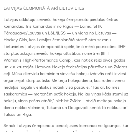
LATVIJAS ČEMPIONĀTĀ ARĪ LIETUVIETES
Latvijas atklātajā sieviešu hokeja čempionātā piedalās četras
komandas. Trīs komandas ir no Rīgas — Laima, SHK
Pārdaugava/Lauvas un L&L/JLSS — un viena no Lietuvas —
Hockey Girls, kas Latvijas čempionātā startē otro sezonu.
Lietuvietes Latvijas čempionātā spēlē, lielā mērā pateicoties IIHF
starptautiskajai sieviešu hokeja attīstības nometnei (IIHF
Women’s High-Performance Camp), kas notiek reizi divos gados
un kur krustojās Lietuvas Hokeja federācijas pārstāves un Zvīdres
ceļi. Mūsu dienvidu kaimiņiem sieviešu hokeju izdevās reāli ieviest,
organizējot starptautisko Meiteņu hokeja dienu, kas rudenī vienā
nedēļas nogalē vienlaikus notiek visā pasaulē. “Tas ar, ko mēs
saskaramies — meitenēm patīk hokejs. Ne jau viņas kāds stumj uz
hokeju, viņas pašas atnāk,” piebilst Zvīdre. Latvijā meiteņu hokeja
diena notika Valmierā, Tukumā un Daugavpilī, senāk tā notikusi arī
Talsos un Rīgā.
Senāk Latvijas čempionātā piedalījusies komanda no Igaunijas, kur