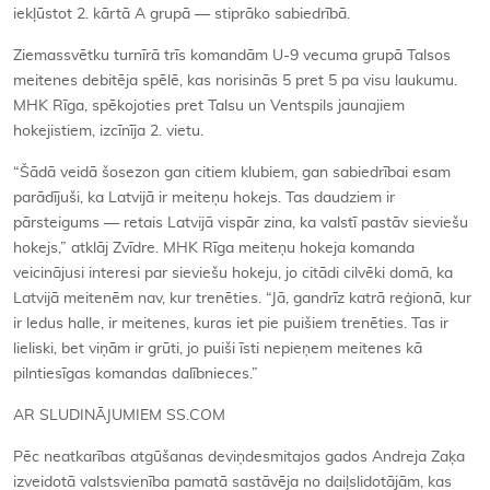
iekļūstot 2. kārtā A grupā — stiprāko sabiedrībā.
Ziemassvētku turnīrā trīs komandām U-9 vecuma grupā Talsos
meitenes debitēja spēlē, kas norisinās 5 pret 5 pa visu laukumu.
MHK Rīga, spēkojoties pret Talsu un Ventspils jaunajiem
hokejistiem, izcīnīja 2. vietu.
“Šādā veidā šosezon gan citiem klubiem, gan sabiedrībai esam
parādījuši, ka Latvijā ir meiteņu hokejs. Tas daudziem ir
pārsteigums — retais Latvijā vispār zina, ka valstī pastāv sieviešu
hokejs,” atklāj Zvīdre. MHK Rīga meiteņu hokeja komanda
veicinājusi interesi par sieviešu hokeju, jo citādi cilvēki domā, ka
Latvijā meitenēm nav, kur trenēties. “Jā, gandrīz katrā reģionā, kur
ir ledus halle, ir meitenes, kuras iet pie puišiem trenēties. Tas ir
lieliski, bet viņām ir grūti, jo puiši īsti nepieņem meitenes kā
pilntiesīgas komandas dalībnieces.”
AR SLUDINĀJUMIEM SS.COM
Pēc neatkarības atgūšanas deviņdesmitajos gados Andreja Zaķa
izveidotā valstsvienība pamatā sastāvēja no daiļslidotājām, kas