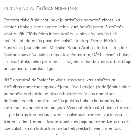
ATZIŅAS NO ATTĪSTĪBAS NOMETNES
Starptautiskajā sieviešu hokeja attīstības nometnē ziņots, ka
sieviešu hokejs ir tas sporta veids, kurš šobrīd pasaulē attīstās
visstraujāk. “Tāds fakts ir konstatēts, jo sieviešu hokejs tiek
spēlēts ļoti daudzās pasaules valstīs, tostarp Dienvidāfrikā,
Austrālijā, Jaunzēlandē, Meksikā, Saūda Arābijā, Indijā — tur, kur
šķietami sieviešu hokejs nepastāv. Piemēram, DĀR sieviešu hokejs
ir sakārtotāks nekā pie mums — viņiem ir daudz vairāk atbalstītāju
un sponsoru, vairākas līgas.
IIHF apmaksā dalībniecēm visas izmaksas, kas saistītas ar
Attīstības nometnes apmeklējumu. “No Latvijas piedalījāmies pieci
personāla darbinieki un piecas hokejistes. Visas nometnes
dalībnieces tiek sadalītas sešās jauktās hokeja komandās, kas
katra sastāv no četrām maiņām. Viss notiek kā īstā hokeja turnīrā
— pie katras komandas stūres ir galvenais treneris, vārtsargu
treneri, video treneris, fizioterapeits, ekipējuma menedžeris un citi
speciālisti, kā arī katrai komandai tiek piešķirts viens mentors —