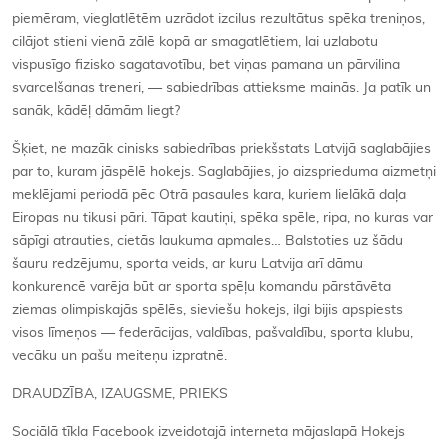
piemēram, vieglatlētēm uzrādot izcilus rezultātus spēka treniņos,
cilājot stieni vienā zālē kopā ar smagatlētiem, lai uzlabotu
vispusīgo fizisko sagatavotību, bet viņas pamana un pārvilina
svarcelšanas treneri, — sabiedrības attieksme mainās. Ja patīk un
sanāk, kādēļ dāmām liegt?
Šķiet, ne mazāk cinisks sabiedrības priekšstats Latvijā saglabājies
par to, kuram jāspēlē hokejs. Saglabājies, jo aizsprieduma aizmetņi
meklējami periodā pēc Otrā pasaules kara, kuriem lielākā daļa
Eiropas nu tikusi pāri. Tāpat kautiņi, spēka spēle, ripa, no kuras var
sāpīgi atrauties, cietās laukuma apmales… Balstoties uz šādu
šauru redzējumu, sporta veids, ar kuru Latvija arī dāmu
konkurencē varēja būt ar sporta spēļu komandu pārstāvēta
ziemas olimpiskajās spēlēs, sieviešu hokejs, ilgi bijis apspiests
visos līmeņos — federācijas, valdības, pašvaldību, sporta klubu,
vecāku un pašu meiteņu izpratnē.
DRAUDZĪBA, IZAUGSME, PRIEKS
Sociālā tīkla Facebook izveidotajā interneta mājaslapā Hokejs