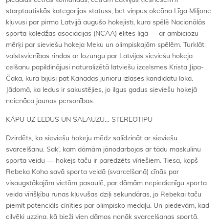
piedalās četras komandas, četrām Latvijas tiesnesēm ir
starptautiskās kategorijas statuss, bet viņpus okeāna Līga Miljone
kļuvusi par pirmo Latvijā augušo hokejisti, kura spēlē Nacionālās
sporta koledžas asociācijas (NCAA) elites līgā — ar ambiciozu
mērķi par sieviešu hokeja Meku un olimpiskajām spēlēm. Turklāt
valstsvienības rindas ar lozungu par Latvijas sieviešu hokeja
celšanu papildinājusi naturalizētā latviešu izcelsmes Krista Jipa-
Čaka, kura bijusi pat Kanādas junioru izlases kandidātu lokā.
Jādomā, ka ledus ir sakustējies, jo ilgus gadus sieviešu hokejā
neienāca jaunas personības.
KĀPU UZ LEDUS UN SALAUZU… STEREOTIPU
Dzirdēts, ka sieviešu hokeju mēdz salīdzināt ar sieviešu
svarcelšanu. Sak’, kam dāmām jānodarbojas ar tādu maskulīnu
sporta veidu — hokejs taču ir paredzēts vīriešiem. Tiesa, kopš
Rebeka Koha savā sporta veidā (svarcelšanā) cīnās par
visaugstākajām vietām pasaulē, par dāmām nepiedienīgu sporta
veida vīrišķību runas kļuvušas dziļi sekundāras, jo Rebekai taču
piemīt potenciāls cīnīties par olimpisko medaļu. Un piedevām, kad
cilvēki uzzina, kā bieži vien dāmas nonāk svarcelšanas sportā,