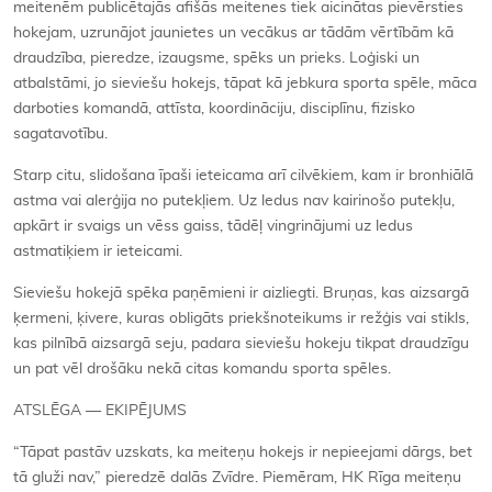
meitenēm publicētajās afišās meitenes tiek aicinātas pievērsties
hokejam, uzrunājot jaunietes un vecākus ar tādām vērtībām kā
draudzība, pieredze, izaugsme, spēks un prieks. Loģiski un
atbalstāmi, jo sieviešu hokejs, tāpat kā jebkura sporta spēle, māca
darboties komandā, attīsta, koordināciju, disciplīnu, fizisko
sagatavotību.
Starp citu, slidošana īpaši ieteicama arī cilvēkiem, kam ir bronhiālā
astma vai alerģija no putekļiem. Uz ledus nav kairinošo putekļu,
apkārt ir svaigs un vēss gaiss, tādēļ vingrinājumi uz ledus
astmatiķiem ir ieteicami.
Sieviešu hokejā spēka paņēmieni ir aizliegti. Bruņas, kas aizsargā
ķermeni, ķivere, kuras obligāts priekšnoteikums ir režģis vai stikls,
kas pilnībā aizsargā seju, padara sieviešu hokeju tikpat draudzīgu
un pat vēl drošāku nekā citas komandu sporta spēles.
ATSLĒGA — EKIPĒJUMS
“Tāpat pastāv uzskats, ka meiteņu hokejs ir nepieejami dārgs, bet
tā gluži nav,” pieredzē dalās Zvīdre. Piemēram, HK Rīga meiteņu