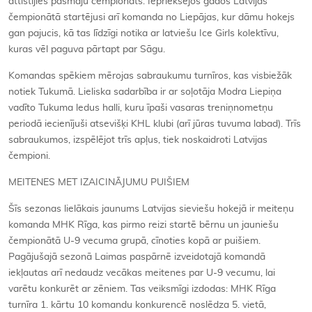
attīstījies pašmāju čempionāts. Iepriekšējos gados Latvijas
čempionātā startējusi arī komanda no Liepājas, kur dāmu hokejs
gan pajucis, kā tas līdzīgi notika ar latviešu Ice Girls kolektīvu,
kuras vēl paguva pārtapt par Sāgu.
Komandas spēkiem mērojas sabraukumu turnīros, kas visbiežāk
notiek Tukumā. Lieliska sadarbība ir ar soļotāja Modra Liepiņa
vadīto Tukuma ledus halli, kuru īpaši vasaras treniņnometņu
periodā iecienījuši atsevišķi KHL klubi (arī jūras tuvuma labad). Trīs
sabraukumos, izspēlējot trīs apļus, tiek noskaidroti Latvijas
čempioni.
MEITENES MET IZAICINĀJUMU PUIŠIEM
Šīs sezonas lielākais jaunums Latvijas sieviešu hokejā ir meiteņu
komanda MHK Rīga, kas pirmo reizi startē bērnu un jauniešu
čempionātā U-9 vecuma grupā, cīnoties kopā ar puišiem.
Pagājušajā sezonā Laimas paspārnē izveidotajā komandā
iekļautas arī nedaudz vecākas meitenes par U-9 vecumu, lai
varētu konkurēt ar zēniem. Tas veiksmīgi izdodas: MHK Rīga
turnīra 1. kārtu 10 komandu konkurencē noslēdza 5. vietā,