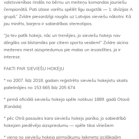
valstsvienības rindās no bērnu un meiteņu komandas jauniešu
čempionātā. Pati izlase varētu spēlēt līgu augstāk — 1. divīzijas A
grupā,” Zvīdre piesardzīgi raugās uz Latvijas sieviešu nākotni. Kā
jau minēts, barjera ir sabiedrības stereotipos.
“Ja tev patīk hokejs, nāc un trenējies, jo sieviešu hokejs nav
dārgāks vai bīstamāks par citiem sporta veidiem!” Zvīdre aicina
meitenes mest aizspriedumus pie malas un iesaistīties, ja ir
interese.
FAKTI PAR SIEVIEŠU HOKEJU
* no 2007. līdz 2018. gadam reģistrēto sieviešu hokejistu skaits
palielinājies no 153 665 līdz 205 674
* pirmā oficiālā sieviešu hokeja spēle notikusi 1889. gadā Otavā
(Kanāda)
* pēc Otrā pasaules kara sieviešu hokejs panīka, jo sabiedrībā
hokejam piedēvēja aizspriedumu — spēle tikai vīriešiem
* viena no sieviešu hokeja pirmsākumu laikmeta izcilākajām