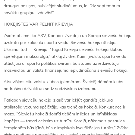
draugus paziņas, publicējot sludinājumus, lai līdz septembrim
savāktu grupiņu. Izdevās!”
HOKEJISTES VAR PELNĪT KRIEVIJĀ
Zvīdre atzīmē, ka ASV, Kanādā, Zviedrijā un Somijā sieviešu hokeju
uzskata par kolosālu sporta veidu. Sieviešu hokejs attīstījās
Ukrainā, tad — Krievijā. “Tagad Krievijā sieviešu hokeja klubos
spēlētājām maksā algu,” atklāj Zvīdre. Kaimiņvalsts sporta veidu
attīstījusi ar sporta politikas svirām, balstoties uz iedzīvotāju
masveidību un valsts finansējuma iepludināšanu sieviešu hokejā.
Atsevišķos citu valstu klubos (piemēram, Šveicē) dāmām klubs
nodrošina dzīvokli un sedz sadzīviskus izdevumus.
Patlaban sieviešu hokeja izlasē var iekļūt gandrīz jebkura
atbilstoša vecuma spēlētāja, kas trenējas hokejā. Konkurence ir
maza. “Sieviešu hokejā šobrīd tiešām ir lielas un brīnišķīgas
iespējas — tagad ceļosim uz turnīru Korejā, nākamais pasaules
čempionāts būs Ķīnā, būs olimpiskais kvalifikācijas turnīrs,” Zvīdre