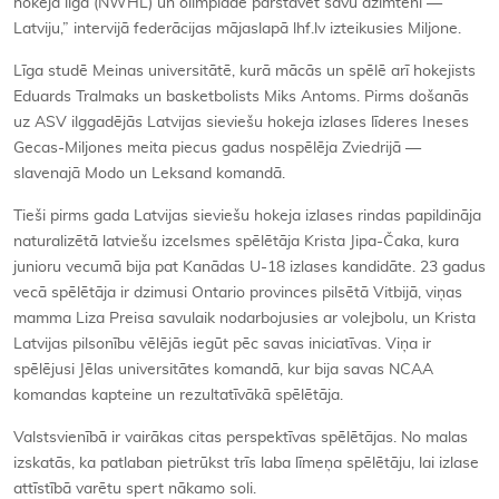
hokeja līgā (NWHL) un olimpiādē pārstāvēt savu dzimteni —
Latviju,” intervijā federācijas mājaslapā lhf.lv izteikusies Miljone.
Līga studē Meinas universitātē, kurā mācās un spēlē arī hokejists
Eduards Tralmaks un basketbolists Miks Antoms. Pirms došanās
uz ASV ilggadējās Latvijas sieviešu hokeja izlases līderes Ineses
Gecas-Miljones meita piecus gadus nospēlēja Zviedrijā —
slavenajā Modo un Leksand komandā.
Tieši pirms gada Latvijas sieviešu hokeja izlases rindas papildināja
naturalizētā latviešu izcelsmes spēlētāja Krista Jipa-Čaka, kura
junioru vecumā bija pat Kanādas U-18 izlases kandidāte. 23 gadus
vecā spēlētāja ir dzimusi Ontario provinces pilsētā Vitbijā, viņas
mamma Liza Preisa savulaik nodarbojusies ar volejbolu, un Krista
Latvijas pilsonību vēlējās iegūt pēc savas iniciatīvas. Viņa ir
spēlējusi Jēlas universitātes komandā, kur bija savas NCAA
komandas kapteine un rezultatīvākā spēlētāja.
Valstsvienībā ir vairākas citas perspektīvas spēlētājas. No malas
izskatās, ka patlaban pietrūkst trīs laba līmeņa spēlētāju, lai izlase
attīstībā varētu spert nākamo soli.