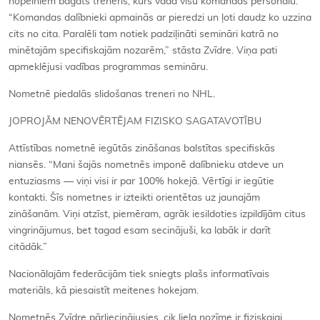
nopelniem bagāts treneris, kurš vada visu komandas personālu.
“Komandas dalībnieki apmainās ar pieredzi un ļoti daudz ko uzzina
cits no cita. Paralēli tam notiek padziļināti semināri katrā no
minētajām specifiskajām nozarēm,” stāsta Zvīdre. Viņa pati
apmeklējusi vadības programmas semināru.
Nometnē piedalās slidošanas treneri no NHL.
JOPROJĀM NENOVĒRTĒJAM FIZISKO SAGATAVOTĪBU
Attīstības nometnē iegūtās zināšanas balstītas specifiskās
niansēs. “Mani šajās nometnēs imponē dalībnieku atdeve un
entuziasms — viņi visi ir par 100% hokejā. Vērtīgi ir iegūtie
kontakti. Šīs nometnes ir izteikti orientētas uz jaunajām
zināšanām. Viņi atzīst, piemēram, agrāk iesildoties izpildījām citus
vingrinājumus, bet tagad esam secinājuši, ka labāk ir darīt
citādāk.”
Nacionālajām federācijām tiek sniegts plašs informatīvais
materiāls, kā piesaistīt meitenes hokejam.
Nometnēs Zvīdre pārliecinājusies, cik liela nozīme ir fiziskajai