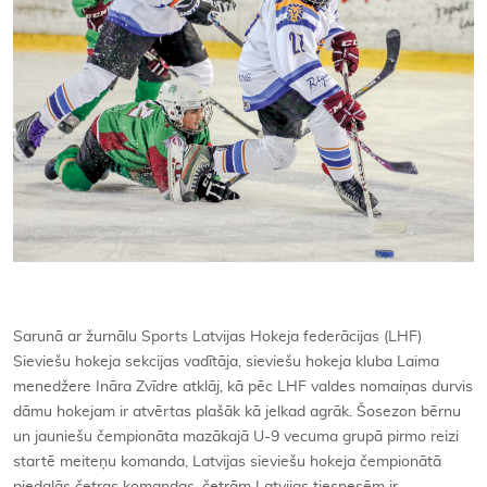
Sarunā ar žurnālu Sports Latvijas Hokeja federācijas (LHF)
Sieviešu hokeja sekcijas vadītāja, sieviešu hokeja kluba Laima
menedžere Ināra Zvīdre atklāj, kā pēc LHF valdes nomaiņas durvis
dāmu hokejam ir atvērtas plašāk kā jelkad agrāk. Šosezon bērnu
un jauniešu čempionāta mazākajā U-9 vecuma grupā pirmo reizi
startē meiteņu komanda, Latvijas sieviešu hokeja čempionātā