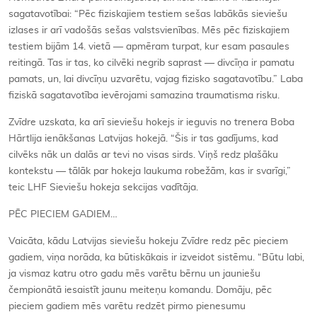
sagatavotībai: “Pēc fiziskajiem testiem sešas labākās sieviešu
izlases ir arī vadošās sešas valstsvienības. Mēs pēc fiziskajiem
testiem bijām 14. vietā — apmēram turpat, kur esam pasaules
reitingā. Tas ir tas, ko cilvēki negrib saprast — divcīņa ir pamatu
pamats, un, lai divcīņu uzvarētu, vajag fizisko sagatavotību.” Laba
fiziskā sagatavotība ievērojami samazina traumatisma risku.
Zvīdre uzskata, ka arī sieviešu hokejs ir ieguvis no trenera Boba
Hārtlija ienākšanas Latvijas hokejā. “Šis ir tas gadījums, kad
cilvēks nāk un dalās ar tevi no visas sirds. Viņš redz plašāku
kontekstu — tālāk par hokeja laukuma robežām, kas ir svarīgi,”
teic LHF Sieviešu hokeja sekcijas vadītāja.
PĒC PIECIEM GADIEM…
Vaicāta, kādu Latvijas sieviešu hokeju Zvīdre redz pēc pieciem
gadiem, viņa norāda, ka būtiskākais ir izveidot sistēmu. “Būtu labi,
ja vismaz katru otro gadu mēs varētu bērnu un jauniešu
čempionātā iesaistīt jaunu meiteņu komandu. Domāju, pēc
pieciem gadiem mēs varētu redzēt pirmo pienesumu