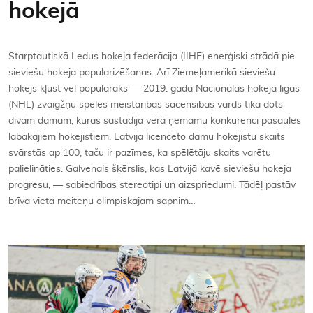
hokejā
Kontakti
Starptautiskā Ledus hokeja federācija (IIHF) enerģiski strādā pie
sieviešu hokeja popularizēšanas. Arī Ziemeļamerikā sieviešu
hokejs kļūst vēl populārāks — 2019. gada Nacionālās hokeja līgas
(NHL) zvaigžņu spēles meistarības sacensībās vārds tika dots
divām dāmām, kuras sastādīja vērā ņemamu konkurenci pasaules
labākajiem hokejistiem. Latvijā licencēto dāmu hokejistu skaits
svārstās ap 100, taču ir pazīmes, ka spēlētāju skaits varētu
palielināties. Galvenais šķērslis, kas Latvijā kavē sieviešu hokeja
progresu, — sabiedrības stereotipi un aizspriedumi. Tādēļ pastāv
brīva vieta meiteņu olimpiskajam sapnim…