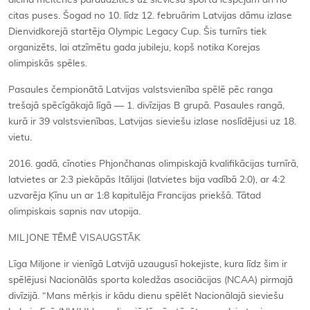
aicina meitenes paraudzīties uz sieviešu sporta iespējām arī no
citas puses. Šogad no 10. līdz 12. februārim Latvijas dāmu izlase
Dienvidkorejā startēja Olympic Legacy Cup. Šis turnīrs tiek
organizēts, lai atzīmētu gada jubileju, kopš notika Korejas
olimpiskās spēles.
Pasaules čempionātā Latvijas valstsvienība spēlē pēc ranga
trešajā spēcīgākajā līgā — 1. divīzijas B grupā. Pasaules rangā,
kurā ir 39 valstsvienības, Latvijas sieviešu izlase noslīdējusi uz 18.
vietu.
2016. gadā, cīnoties Phjončhanas olimpiskajā kvalifikācijas turnīrā,
latvietes ar 2:3 piekāpās Itālijai (latvietes bija vadībā 2:0), ar 4:2
uzvarēja Ķīnu un ar 1:8 kapitulēja Francijas priekšā. Tātad
olimpiskais sapnis nav utopija.
MILJONE TĒMĒ VISAUGSTĀK
Līga Miljone ir vienīgā Latvijā uzaugusī hokejiste, kura līdz šim ir
spēlējusi Nacionālās sporta koledžas asociācijas (NCAA) pirmajā
divīzijā. “Mans mērķis ir kādu dienu spēlēt Nacionālajā sieviešu