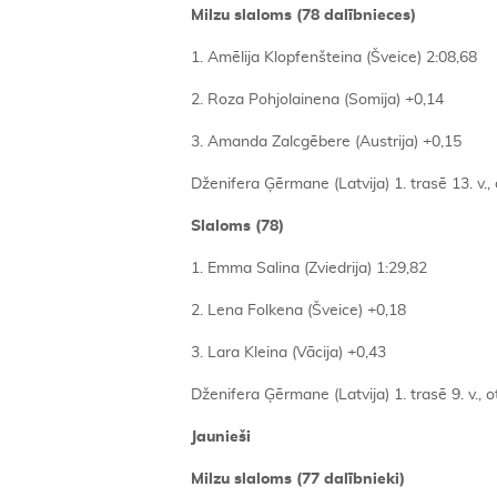
Milzu slaloms (78 dalībnieces)
1. Amēlija Klopfenšteina (Šveice) 2:08,68
2. Roza Pohjolainena (Somija) +0,14
3. Amanda Zalcgēbere (Austrija) +0,15
Dženifera Ģērmane (Latvija) 1. trasē 13. v.,
Slaloms (78)
1. Emma Salina (Zviedrija) 1:29,82
2. Lena Folkena (Šveice) +0,18
3. Lara Kleina (Vācija) +0,43
Dženifera Ģērmane (Latvija) 1. trasē 9. v., o
Jaunieši
Milzu slaloms (77 dalībnieki)