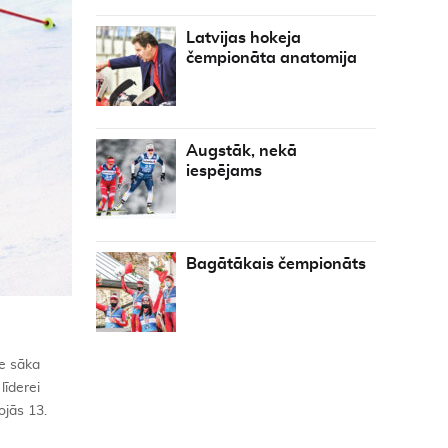
Latvijas hokeja
čempionāta anatomija
Augstāk, nekā
iespējams
Bagātākais čempionāts
e sāka
līderei
ojās 13.