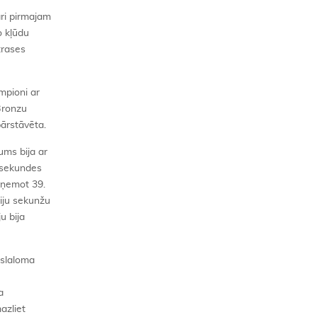
āri pirmajam
o kļūdu
trases
mpioni ar
 Bronzu
pārstāvēta.
ms bija ar
0 sekundes
ieņemot 39.
riju sekunžu
u bija
 slaloma
a
azliet