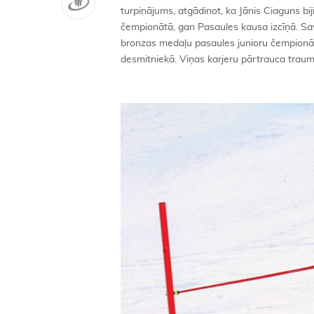
turpinājums, atgādinot, ka Jānis Ciaguns b
čempionātā, gan Pasaules kausa izcīņā. Sa
bronzas medaļu pasaules junioru čempionāt
desmitniekā. Viņas karjeru pārtrauca traum