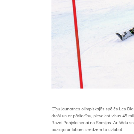
Cīņu jaunatnes olimpiskajās spēlēs Les D
droši un ar pārliecību, pieveicot visus 45 m
Rozai Pohjolainenai no Somijas. Ar šādu sni
pozīcijā ar labām izredzēm to uzlabot.