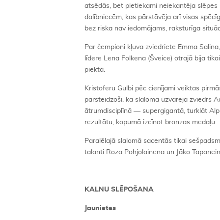
atsēdās, bet pietiekami neiekantēja slēpes u
dalībniecēm, kas pārstāvēja arī visas spēcīgā
bez riska nav iedomājams, raksturīga situāc
Par čempioni kļuva zviedriete Emma Salina, 
līdere Lena Folkena (Šveice) otrajā bija tika
piektā.
Kristoferu Gulbi pēc cienījami veiktas pir
pārsteidzoši, ka slalomā uzvarēja zviedrs 
ātrumdisciplīnā — supergigantā, turklāt Alp
rezultātu, kopumā izcīnot bronzas medaļu.
Paralēlajā slalomā sacentās tikai sešpadsmi
talanti Roza Pohjolainena un Jāko Tapaneins
KALNU SLĒPOŠANA
Jaunietes