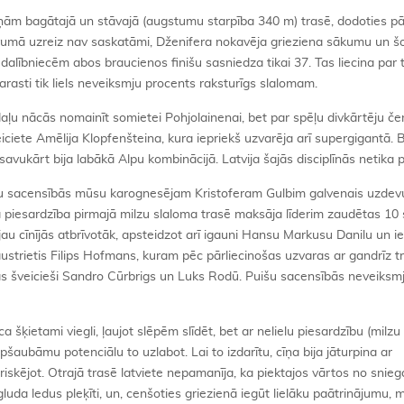
aiņām bagātajā un stāvajā (augstumu starpība 340 m) trasē, dodoties p
āvumā uzreiz nav saskatāmi, Dženifera nokavēja grieziena sākumu un š
8 dalībniecēm abos braucienos finišu sasniedza tikai 37. Tas liecina par 
parasti tik liels neveiksmju procents raksturīgs slalomam.
aļu nācās nomainīt somietei Pohjolainenai, bet par spēļu divkārtēju če
eiciete Amēlija Klopfenšteina, kura iepriekš uzvarēja arī supergigantā.
avukārt bija labākā Alpu kombinācijā. Latvija šajās disciplīnās netika 
 sacensībās mūsu karognesējam Kristoferam Gulbim galvenais uzdevu
iekā piesardzība pirmajā milzu slaloma trasē maksāja līderim zaudētas 1
rs jau cīnījās atbrīvotāk, apsteidzot arī igauni Hansu Markusu Danilu un 
strietis Filips Hofmans, kuram pēc pārliecinošas uzvaras ar gandrīz t
s šveicieši Sandro Cūrbrigs un Luks Rodū. Puišu sacensībās neveiksmj
šķietami viegli, ļaujot slēpēm slīdēt, bet ar nelielu piesardzību (milzu
pšaubāmu potenciālu to uzlabot. Lai to izdarītu, cīņa bija jāturpina ar
 riskējot. Otrajā trasē latviete nepamanīja, ka piektajos vārtos no snieg
luda ledus pleķīti, un, cenšoties griezienā iegūt lielāku paātrinājumu, m