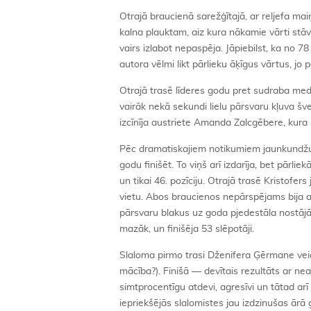
Otrajā braucienā sarežģītajā, ar reljefa m
kalna plauktam, aiz kura nākamie vārti st
vairs izlabot nepaspēja. Jāpiebilst, ka no 7
autora vēlmi likt pārlieku āķīgus vārtus, jo 
Otrajā trasē līderes godu pret sudraba med
vairāk nekā sekundi lielu pārsvaru kļuva šv
izcīnīja austriete Amanda Zalcgēbere, kura s
Pēc dramatiskajiem notikumiem jaunkundžu
godu finišēt. To viņš arī izdarīja, bet pārl
un tikai 46. pozīciju. Otrajā trasē Kristofe
vietu. Abos braucienos nepārspējams bija au
pārsvaru blakus uz goda pjedestāla nostājā
mazāk, un finišēja 53 slēpotāji.
Slaloma pirmo trasi Dženifera Ģērmane veica 
mācība?). Finišā — devītais rezultāts ar nea
simtprocentīgu atdevi, agresīvi un tātad arī
iepriekšējās slalomistes jau izdzinušas ārā g