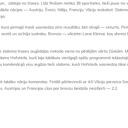
n… izlidoja no trases. Līdz finišam netika 38 sportistes, tieši puse no 
kās nācijas — Austriju, Šveici, Itāliju, Franciju, Vāciju ieskaitot. Slalo
ija.
kura pirmajā trasē sasniedza otro rezultātu, bet otrajā — ceturto. Pir
i sestā un izcīnīja sudrabu. Bronza — vācietei Larai Kleinai, kas divreiz f
mās slaloma trases augšdaļas nokoda viena no pēdējām vārtu čūskām. M
Adams Hofsteds, kurš bija labākais vienīgajā spēļu programmā iekļautaj
u kombinācijā viņu iegāza tieši slaloms, kurā Hofsteds sasniedza tikai 
t labāko nāciju komandas. Finālā pārliecinoši ar 4:0 Vāciju pieveica So
. Austrijas un Francijas cīņa par bronzu beidzās neizšķirti — 2:2.