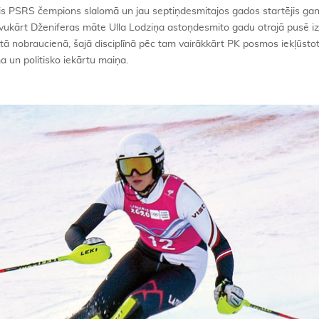
ijis PSRS čempions slalomā un jau septiņdesmitajos gados startējis ga
vukārt Dženiferas māte Ulla Lodziņa astoņdesmito gadu otrajā pusē izc
ā nobraucienā, šajā disciplīnā pēc tam vairākkārt PK posmos iekļūsto
a un politisko iekārtu maiņa.