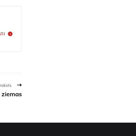
STI
raksts
 ziemas