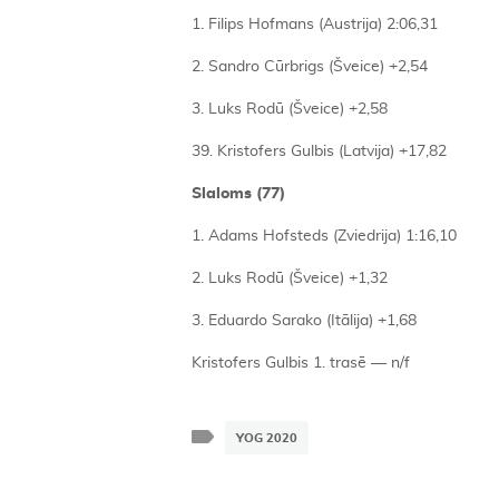
1. Filips Hofmans (Austrija) 2:06,31
2. Sandro Cūrbrigs (Šveice) +2,54
3. Luks Rodū (Šveice) +2,58
39. Kristofers Gulbis (Latvija) +17,82
Slaloms (77)
1. Adams Hofsteds (Zviedrija) 1:16,10
2. Luks Rodū (Šveice) +1,32
3. Eduardo Sarako (Itālija) +1,68
Kristofers Gulbis 1. trasē — n/f
YOG 2020