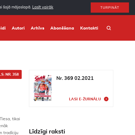
nai šajā mājaslapā.
Lasīt vairāk
TURPINĀT
idi
Autori
Arhīvs
Abonēšana
Kontakti
S: NR. 358
Nr. 369 02.2021
LASI E-ŽURNĀLU
iesa, tikai
enāk
Līdzīgi raksti
 tradīciju