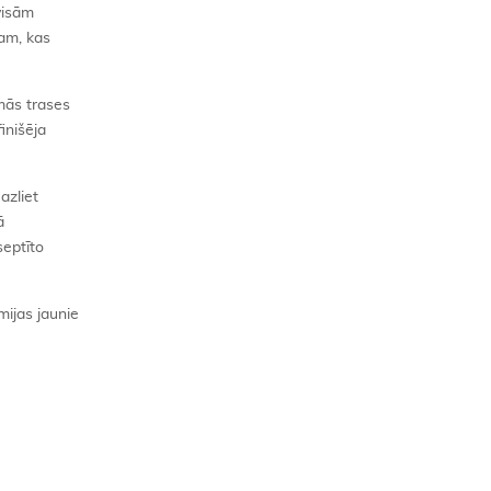
visām
mam, kas
mās trases
inišēja
azliet
ā
septīto
mijas jaunie