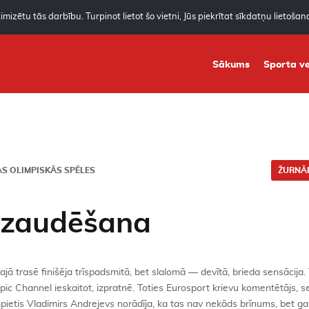
mizētu tās darbību. Turpinot lietot šo vietni, Jūs piekrītat sīkdatņu lietoša
Sākums
Sporta ve
MAS OLIMPISKĀS SPĒLES
ŽURNĀL
azaudēšana
 trasē finišēja trīspadsmitā, bet slalomā — devītā, brieda sensācija. T
c Channel ieskaitot, izpratnē. Toties Eurosport krievu komentētājs, s
mpietis Vladimirs Andrejevs norādīja, ka tas nav nekāds brīnums, bet gan