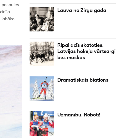
n pasaules
Lauva no Zirga gada
īnīja
t labāko
Ripai acīs skatoties.
Latvijas hokeja vārtsargi
bez maskas
Dramatiskais biatlons
Uzmanību, Roboti!