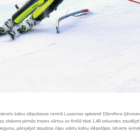
iablerets kalnu slēpošanas centrā Lozannas apkaimē Dženifera Ģērman
ilzu slaloma pirmās trases vārtus un finišā tikai 1,48 sekundes zaudējot 
egumu, pārspējot daudzas Alpu valstu kalnu slēpotājas, latviete ierind