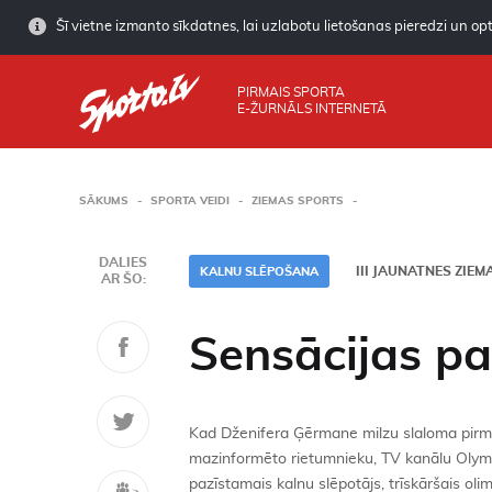
Šī vietne izmanto sīkdatnes, lai uzlabotu lietošanas pieredzi un opti
PIRMAIS SPORTA
E-ŽURNĀLS INTERNETĀ
SĀKUMS
SPORTA VEIDI
ZIEMAS SPORTS
DALIES
III JAUNATNES ZIE
KALNU SLĒPOŠANA
AR ŠO:
Sensācijas p
Kad Dženifera Ģērmane milzu slaloma pirmajā
mazinformēto rietumnieku, TV kanālu Olympi
pazīstamais kalnu slēpotājs, trīskāršais oli