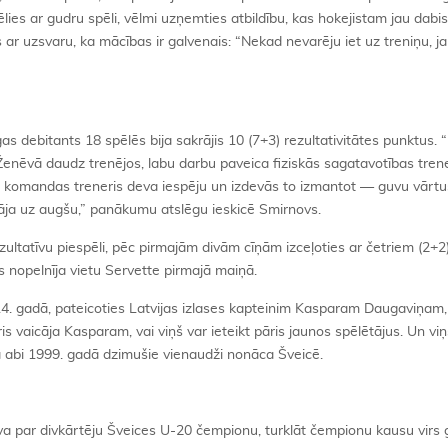
es ar gudru spēli, vēlmi uzņemties atbildību, kas hokejistam jau dabisk
ar uzsvaru, ka mācības ir galvenais: “Nekad nevarēju iet uz treniņu, ja 
as debitants 18 spēlēs bija sakrājis 10 (7+3) rezultativitātes punktus. 
enēvā daudz trenējos, labu darbu paveica fiziskās sagatavotības trene
 komandas treneris deva iespēju un izdevās to izmantot — guvu vārtu
izgāja uz augšu,” panākumu atslēgu ieskicē Smirnovs.
zultatīvu piespēli, pēc pirmajām divām cīņām izceļoties ar četriem (2+2
s nopelnīja vietu Servette pirmajā maiņā.
. gadā, pateicoties Latvijas izlases kapteinim Kasparam Daugaviņam, 
 vaicāja Kasparam, vai viņš var ieteikt pāris jaunos spēlētājus. Un viņ
 abi 1999. gadā dzimušie vienaudži nonāca Šveicē.
a par divkārtēju Šveices U-20 čempionu, turklāt čempionu kausu virs 