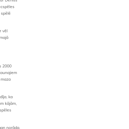
kur Deniss
ēcspēles
 spēlē
r vēl
rmajā
as 2000
 jaunajiem
— maza
īja, ka
nām kājām,
 spēles
 gan norāda,