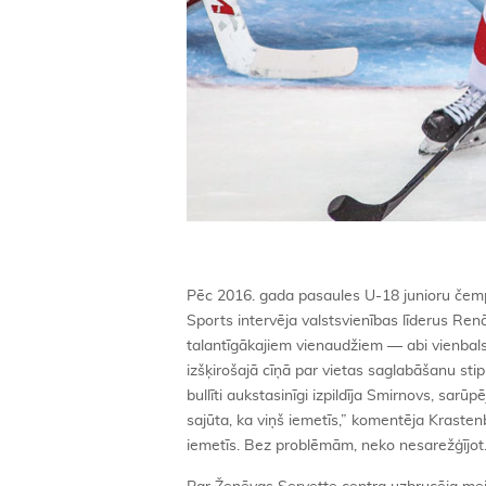
Pēc 2016. gada pasaules U-18 junioru čempion
Sports intervēja valstsvienības līderus Ren
talantīgākajiem vienaudžiem — abi vienbals
izšķirošajā cīņā par vietas saglabāšanu sti
bullīti aukstasinīgi izpildīja Smirnovs, sarū
sajūta, ka viņš iemetīs,” komentēja Krastenbe
iemetīs. Bez problēmām, neko nesarežģījot.