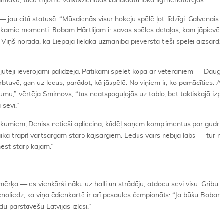
aku, taču trijotne valstsvienības kandidātu lokā ilgi nenoturējās.
 jau citā statusā. “Mūsdienās visur hokeju spēlē ļoti līdzīgi. Galvenais
ākamie momenti. Bobam Hārtlijam ir savas spēles detaļas, kam jāpievē
Viņš norāda, ka Liepājā lielākā uzmanība pievērsta tieši spēlei aizsard
dzjutēji ievērojami palīdzēja. Patīkami spēlēt kopā ar veterāniem — Dau
ģērbtuvē, gan uz ledus, parādot, kā jāspēlē. No viņiem ir, ko pamācīties. 
mu,” vērtēja Smirnovs, “tas neatspoguļojās uz tablo, bet taktiskajā izp
 sevi.”
kumiem, Deniss netieši apliecina, kādēļ saņem komplimentus par gudr
laikā trāpīt vārtsargam starp kājsargiem. Ledus vairs nebija labs — tur 
est starp kājām.”
rķa — es vienkārši nāku uz halli un strādāju, atdodu sevi visu. Gribu 
 nenoliedz, ka viņa ēdienkartē ir arī pasaules čempionāts: “Ja būšu Bob
du pārstāvēšu Latvijas izlasi.”