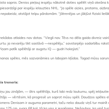
jista sapnis. Deniss pieļauj iespēju nākotnē doties spēlēt viņā okeāna k
s piesardzīgi par iespēju ielauzties NHL. “Ja spēle aizies, protams, aizb
epabeidz, atstājot telpu pārdomām. “Jātrenējas un jākļūst fiziski lielā
nekādas atlaides nav dotas. “Viegli nav. Tēvs no dēla gaida divreiz vai
o burtu: ja nevarēju tikt sastāvā —nespēlēju,” savstarpējo sadarbību raks
 Viņam patīk spēlētāji ar augstu IQ — gudri hokejisti.”
s manas spēles, mēs sazvanāmies un labojam kļūdas. Tagad mūsu sarun
s treneris:
iņu jau zinājām, — ātrs spēlētājs, kurš labi redz laukumu, spēj iekļaut
pēlētājs — vērtēsim, kā progresē un saprot mūsu spēli. Daudzos spēles 
s akmens Denisam ir auguma parametri, taču neko daudz viņš tur mainīt
s 175 cm, svars 68 kg), tā ka viss ir iespējams. Nešaubos, ka viņš tur