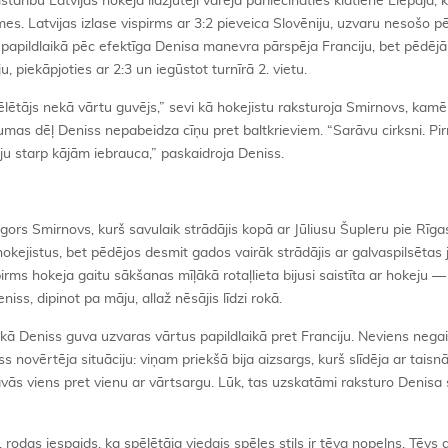
rību Latvijas hokeja līdzjutēji varēja pārliecināties klātienē Liepājā, 
mes. Latvijas izlase vispirms ar 3:2 pieveica Slovēniju, uzvaru nesošo p
 papildlaikā pēc efektīga Denisa manevra pārspēja Franciju, bet pēdējā
u, piekāpjoties ar 2:3 un iegūstot turnīrā 2. vietu.
ētājs nekā vārtu guvējs,” sevi kā hokejistu raksturoja Smirnovs, kamē
aumas dēļ Deniss nepabeidza cīņu pret baltkrieviem. “Sarāvu cirksni. Pi
ūju starp kājām iebrauca,” paskaidroja Deniss.
gors Smirnovs, kurš savulaik strādājis kopā ar Jūliusu Šupleru pie Rīg
hokejistus, bet pēdējos desmit gados vairāk strādājis ar galvaspilsētas
irms hokeja gaitu sākšanas mīļākā rotaļlieta bijusi saistīta ar hokeju 
iss, dipinot pa māju, allaž nēsājis līdzi rokā.
kā Deniss guva uzvaras vārtus papildlaikā pret Franciju. Neviens negaid
ss novērtēja situāciju: viņam priekšā bija aizsargs, kurš slīdēja ar tais
āvās viens pret vienu ar vārtsargu. Lūk, tas uzskatāmi raksturo Denisa
, rodas iespaids, ka spēlētāja viedais spēles stils ir tēva nopelns. Tēvs