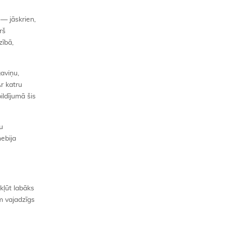
 — jāskrien,
rš
zībā,
gaviņu,
Ar katru
ildījumā šis
u
nebija
kļūt labāks
am vajadzīgs