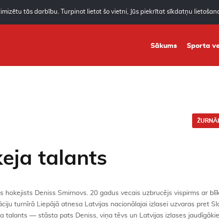
mizētu tās darbību. Turpinot lietot šo vietni, Jūs piekrītat sīkdatņu lietoša
Sākums
Sporta ve
ŽURNĀL
eja talants
ais hokejists Deniss Smirnovs. 20 gadus vecais uzbrucējs vispirms ar blī
āciju turnīrā Liepājā atnesa Latvijas nacionālajai izlasei uzvaras pret S
ņa talants — stāsta pats Deniss, viņa tēvs un Latvijas izlases jaudīgākie