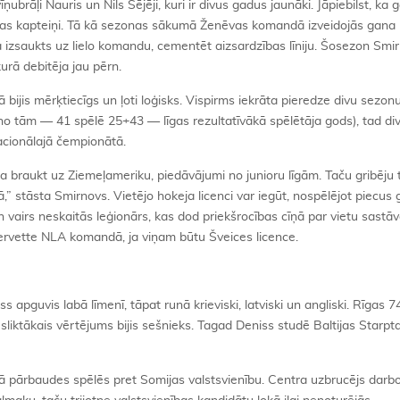
īņubrāļi Nauris un Nils Sējēji, kuri ir divus gadus jaunāki. Jāpiebilst, ka 
as kapteiņi. Tā kā sezonas sākumā Ženēvas komandā izveidojās gana l
a izsaukts uz lielo komandu, cementēt aizsardzības līniju. Šosezon Smi
kurā debitēja jau pērn.
mā bijis mērķtiecīgs un ļoti loģisks. Vispirms iekrāta pieredze divu sezo
o tām — 41 spēlē 25+43 — līgas rezultatīvākā spēlētāja gods), tad di
acionālajā čempionātā.
 braukt uz Ziemeļameriku, piedāvājumi no junioru līgām. Taču gribēju t
,” stāsta Smirnovs. Vietējo hokeja licenci var iegūt, nospēlējot piecus
un vairs neskaitās leģionārs, kas dod priekšrocības cīņā par vietu sastāv
ervette NLA komandā, ja viņam būtu Šveices licence.
 apguvis labā līmenī, tāpat runā krieviski, latviski un angliski. Rīgas 74
sliktākais vērtējums bijis sešnieks. Tagad Deniss studē Baltijas Starpt
dā pārbaudes spēlēs pret Somijas valstsvienību. Centra uzbrucējs darbo