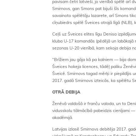
pavisam četri latvieši, jo vienībā spēlē arī dv
Smirnovs, gan Smons pat bijuši šīs komand
savainoto spēlētāju lazarete, arī Smons tik
cīņubiedrs spēlē Šveices otrajā līgā (NLB), 
Ceļš uz Šveices elites līgu Denisa izpildīju
kluba U-17 komandās (pēdējā un labākajā n
sezonas U-20 vienībā, kam sekoja debija n
“Brīžiem jau gāja kā pa kalniem — bija doma
Šveices hokeja licences, tādēļ paliku Ženēvā
Šveicē. Smirnovs tagad mērķi ir piepildījis 
2017. gadā Smirnovs izteicās, ka spēlētu S
OTRĀ DEBIJA
Ženēvā valdošā ir franču valoda, un to Deniss
vidusskolu tālmācībā pabeidzis cienījami — 
akadēmijā.
Latvijas izlasē Smirnovs debitēja 2017. ga