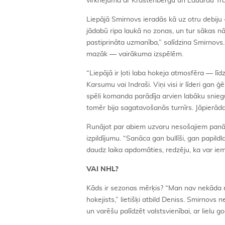
virknējumā ar Krastenbergu un Eduardu Tralm
Liepājā Smirnovs ieradās kā uz otru debiju —
jādabū ripa laukā no zonas, un tur sākas n
pastiprināta uzmanība,” salīdzina Smirnovs. 
mazāk — vairākuma izspēlēm.
“Liepājā ir ļoti laba hokeja atmosfēra — lī
Karsumu vai Indraši. Viņi visi ir līderi gan 
spēli komanda parādīja arvien labāku sniegu
tomēr bija sagatavošanās turnīrs. Jāpierāda
Runājot par abiem uzvaru nesošajiem panā
izpildījumu. “Sanāca gan bullīši, gan papild
daudz laika apdomāties, redzēju, ka var iem
VAI NHL?
Kāds ir sezonas mērķis? “Man nav nekāda mē
hokejists,” lietišķi atbild Deniss. Smirnovs
un varēšu palīdzēt valstsvienībai, ar lielu go