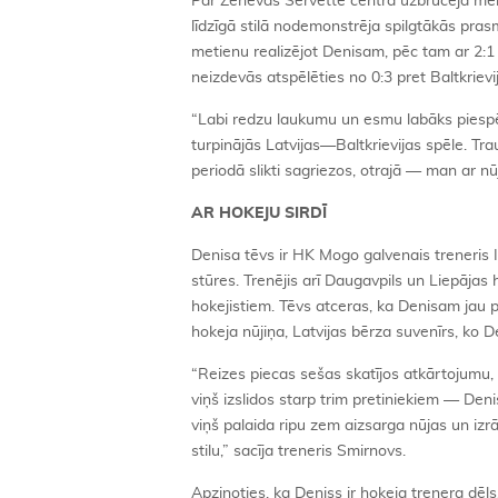
Par Ženēvas Servette centra uzbrucēja meista
līdzīgā stilā nodemonstrēja spilgtākās pras
metienu realizējot Denisam, pēc tam ar 2:1
neizdevās atspēlēties no 0:3 pret Baltkrievij
“Labi redzu laukumu un esmu labāks piespēl
turpinājās Latvijas—Baltkrievijas spēle. Tr
periodā slikti sagriezos, otrajā — man ar n
AR HOKEJU SIRDĪ
Denisa tēvs ir HK Mogo galvenais treneris I
stūres. Trenējis arī Daugavpils un Liepājas 
hokejistiem. Tēvs atceras, ka Denisam jau p
hokeja nūjiņa, Latvijas bērza suvenīrs, ko Den
“Reizes piecas sešas skatījos atkārtojumu, 
viņš izslidos starp trim pretiniekiem — Deni
viņš palaida ripu zem aizsarga nūjas un izr
stilu,” sacīja treneris Smirnovs.
Apzinoties, ka Deniss ir hokeja trenera dēls