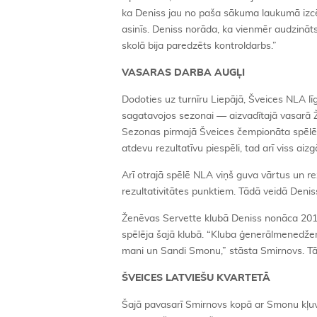
ka Deniss jau no paša sākuma laukumā izcēli
asinīs. Deniss norāda, ka vienmēr audzināts 
skolā bija paredzēts kontroldarbs.”
VASARAS DARBA AUGĻI
Dodoties uz turnīru Liepājā, Šveices NLA līg
sagatavojos sezonai — aizvadītajā vasarā Ž
Sezonas pirmajā Šveices čempionāta spēlē
atdevu rezultatīvu piespēli, tad arī viss a
Arī otrajā spēlē NLA viņš guva vārtus un re
rezultativitātes punktiem. Tādā veidā Denis
Ženēvas Servette klubā Deniss nonāca 2014
spēlēja šajā klubā. “Kluba ģenerālmenedžeris
mani un Sandi Smonu,” stāsta Smirnovs. Tā
ŠVEICES LATVIEŠU KVARTETĀ
Šajā pavasarī Smirnovs kopā ar Smonu kļuv