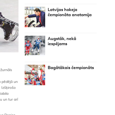
Latvijas hokeja
čempionāta anatomija
Augstāk, nekā
iespējams
Bagātākais čempionāts
 žurnāls
a pēdējā un
 Izšķirošo
tabila
u un tur arī