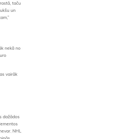
rastā, taču
raukšu un
kam,”
rāk nekā no
turo
as vairāk
ies dažādos
elementos
 nevar. NHL
pinās