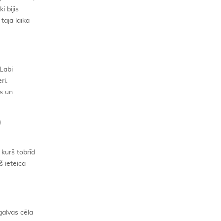
i bijis
tajā laikā
“Labi
ri.
s un
)
kurš tobrīd
š ieteica
galvas cēla