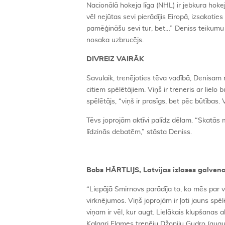
Nacionālā hokeja līga (NHL) ir jebkura hoke
vēl nejūtas sevi pierādījis Eiropā, izsakotie
pamēģināšu sevi tur, bet…” Deniss teikumu n
nosaka uzbrucējs.
DIVREIZ VAIRĀK
Savulaik, trenējoties tēva vadībā, Denisam 
citiem spēlētājiem. Viņš ir treneris ar liel
spēlētājs, “viņš ir prasīgs, bet pēc būtības.
Tēvs joprojām aktīvi palīdz dēlam. “Skatā
līdzinās debatēm,” stāsta Deniss.
Bobs HĀRTLIJS, Latvijas izlases galvenai
“Liepājā Smirnovs parādīja to, ko mēs par v
virknējumos. Viņš joprojām ir ļoti jauns s
viņam ir vēl, kur augt. Lielākais klupšana
Kalgari Flames trenēju Džoniju Gudro (augum