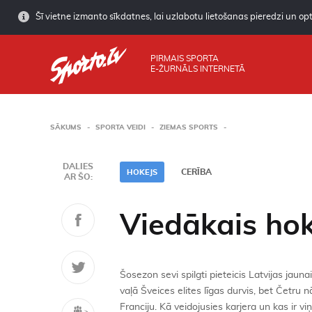
Šī vietne izmanto sīkdatnes, lai uzlabotu lietošanas pieredzi un opti
PIRMAIS SPORTA
E-ŽURNĀLS INTERNETĀ
SĀKUMS
SPORTA VEIDI
ZIEMAS SPORTS
DALIES
CERĪBA
HOKEJS
AR ŠO:
Viedākais hok
Šosezon sevi spilgti pieteicis Latvijas jaun
vaļā Šveices elites līgas durvis, bet Četru n
Franciju. Kā veidojusies karjera un kas ir vi