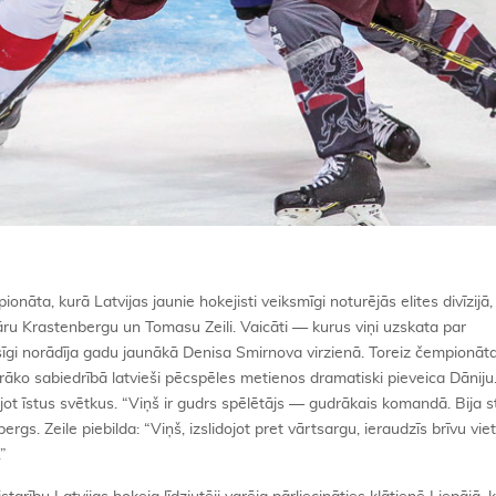
āta, kurā Latvijas jaunie hokejisti veiksmīgi noturējās elites divīzijā,
āru Krastenbergu un Tomasu Zeili. Vaicāti — kurus viņi uzskata par
īgi norādīja gadu jaunākā Denisa Smirnova virzienā. Toreiz čempionāt
prāko sabiedrībā latvieši pēcspēles metienos dramatiski pieveica Dāniju.
pējot īstus svētkus. “Viņš ir gudrs spēlētājs — gudrākais komandā. Bija s
rgs. Zeile piebilda: “Viņš, izslidojot pret vārtsargu, ieraudzīs brīvu viet
”