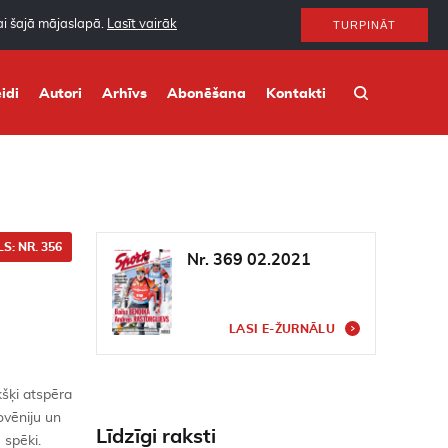
nai šajā mājaslapā.
Lasīt vairāk
TURPINĀT
idi
Autori
Arhīvs
Abonēšana
Kontakti
S: NR. 356
Nr. 369 02.2021
LASI E-ŽURNĀLU
kšķi atspēra
lovēniju un
Līdzīgi raksti
 spēki.