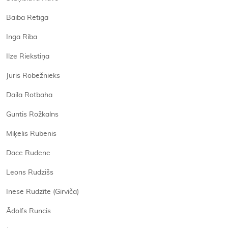
Baiba Retiga
Inga Riba
Ilze Riekstiņa
Juris Robežnieks
Daila Rotbaha
Guntis Rožkalns
Miķelis Rubenis
Dace Rudene
Leons Rudzišs
Inese Rudzīte (Girviča)
Ādolfs Runcis