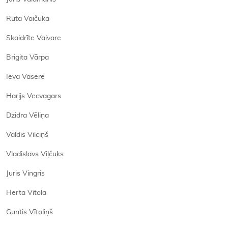
Rūta Vaičuka
Skaidrīte Vaivare
Brigita Vārpa
Ieva Vasere
Harijs Vecvagars
Dzidra Vēliņa
Valdis Vilciņš
Vladislavs Viļčuks
Juris Vingris
Herta Vītola
Guntis Vītoliņš