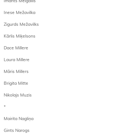
Imants Melgailis
Inese Mežavilka
Zigurds Mežavilks
Kārlis Miķelsons
Dace Millere
Laura Millere
Māris Millers
Brigita Mitte
Nikolajs Muzis
*
Mairita Nagliņa
Gints Narogs