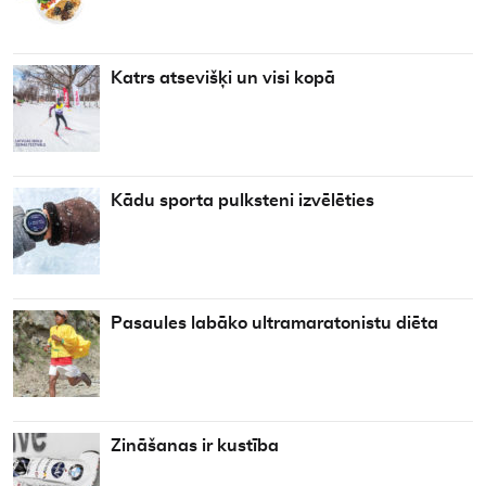
Katrs atsevišķi un visi kopā
Kādu sporta pulksteni izvēlēties
Pasaules labāko ultramaratonistu diēta
Zināšanas ir kustība