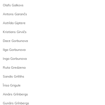
Olafs Galkovs
Antons Garančs
Astrīda Giptere
Kristians Girvičs
Dace Gorbunova
Ilga Gorbunova
Inga Gorbunova
Ruta Gredzena
Sandis Grēlihs
Īrisa Grigule
Ainārs Grīnbergs
Gunārs Grīnbergs