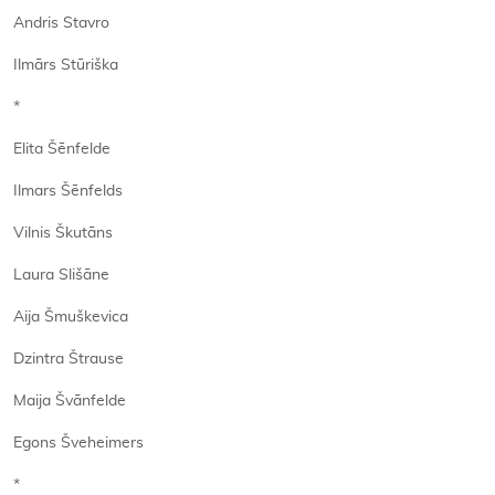
Andris Stavro
Ilmārs Stūriška
*
Elita Šēnfelde
Ilmars Šēnfelds
Vilnis Škutāns
Laura Slišāne
Aija Šmuškevica
Dzintra Štrause
Maija Švānfelde
Egons Šveheimers
*