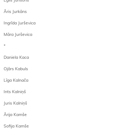
Egīls Jurisons
Āris Jurkāns
Ingrīda Jurševica
Māra Jurševica
*
Daniela Kaca
Ojārs Kabuls
Līga Kalnača
Ints Kalniņš
Juris Kalniņš
Ārija Kamše
Sofija Kamše