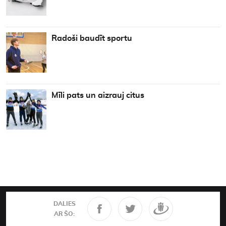
Radoši baudīt sportu
Mīli pats un aizrauj citus
DALIES
AR ŠO: