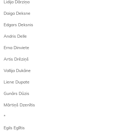
Lidija Dārziņa
Daiga Deksne
Edgars Deksnis
Andris Delle
Erna Dinviete
Artis Drēziņš
Vallija Dukāne
Liene Dupate
Gunārs Dūzis
Mārtiņš Dzenītis
*
Egils Eglītis