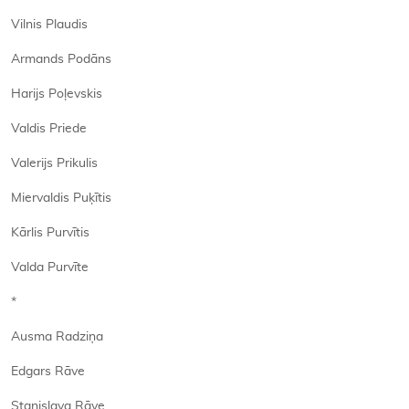
Vilnis Plaudis
Armands Podāns
Harijs Poļevskis
Valdis Priede
Valerijs Prikulis
Miervaldis Puķītis
Kārlis Purvītis
Valda Purvīte
*
Ausma Radziņa
Edgars Rāve
Staņislava Rāve