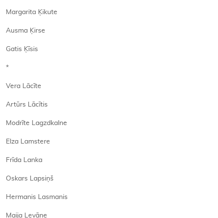
Margarita Ķikute
Ausma Ķirse
Gatis Ķīsis
*
Vera Lācīte
Artūrs Lācītis
Modrīte Lagzdkalne
Elza Lamstere
Frīda Lanka
Oskars Lapsiņš
Hermanis Lasmanis
Maija Levāne