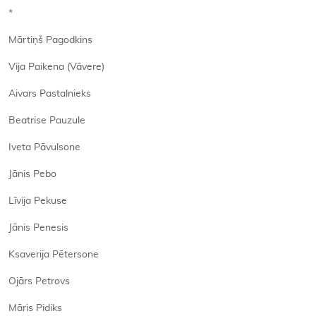
*
Mārtiņš Pagodkins
Vija Paikena (Vāvere)
Aivars Pastalnieks
Beatrise Pauzule
Iveta Pāvulsone
Jānis Pebo
Līvija Pekuse
Jānis Penesis
Ksaverija Pētersone
Ojārs Petrovs
Māris Pidiks