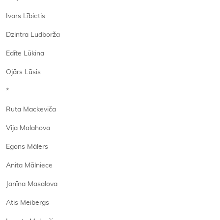
Ivars Lībietis
Dzintra Ludborža
Edīte Lūkina
Ojārs Lūsis
*
Ruta Mackeviča
Vija Malahova
Egons Mālers
Anita Mālniece
Janīna Masalova
Atis Meibergs