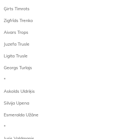
Ģirts Timrots
Zigfrīds Trenko
Aivars Trops
Juzefa Trusle
Ligita Trusle
Georgs Turlajs
*
Askolds Uldriķis
Silvija Upena
Esmeralda Užāne
*
Juris Valdmanis