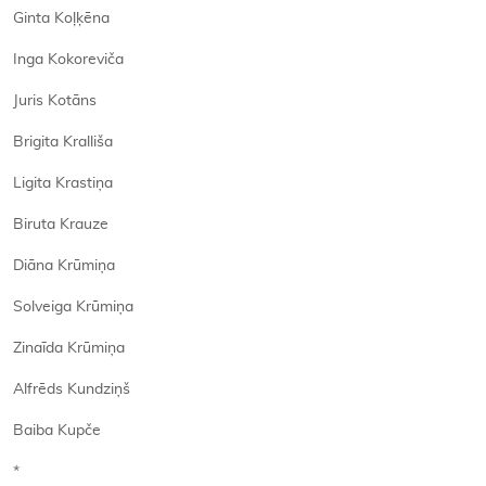
Ginta Koļķēna
Inga Kokoreviča
Juris Kotāns
Brigita Kralliša
Ligita Krastiņa
Biruta Krauze
Diāna Krūmiņa
Solveiga Krūmiņa
Zinaīda Krūmiņa
Alfrēds Kundziņš
Baiba Kupče
*