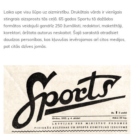
Kontakti
Laika upe visu šūpo uz aizmirstību. Drukātais vārds ir vienīgais
stingrais aizsprosts tās ceļā. 65 gados Sportu tā dažādos
formātos veidojuši gandrīz 250 žurnālisti, redaktori, maketētāji,
korektori, ārštata autorus neskaitot. Šajā sarakstā atradīsiet
daudzas personības, kas kļuvušas ievērojamas arī citos medijos,
pat citās dzīves jomās.