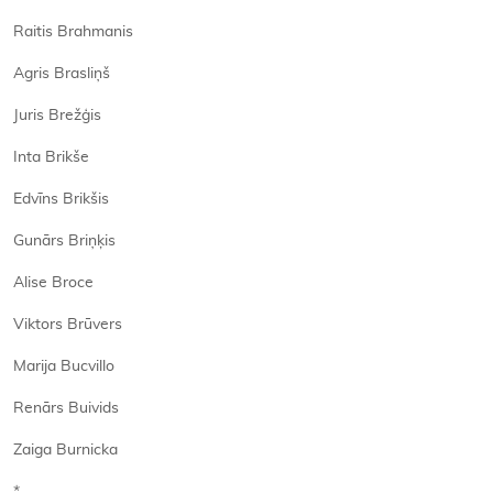
Raitis Brahmanis
Agris Brasliņš
Juris Brežģis
Inta Brikše
Edvīns Brikšis
Gunārs Briņķis
Alise Broce
Viktors Brūvers
Marija Bucvillo
Renārs Buivids
Zaiga Burnicka
*