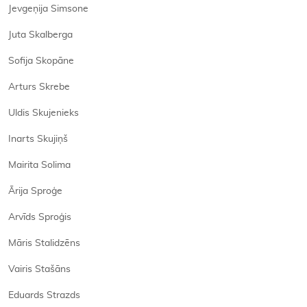
Jevgeņija Simsone
Juta Skalberga
Sofija Skopāne
Arturs Skrebe
Uldis Skujenieks
Inarts Skujiņš
Mairita Solima
Ārija Sproģe
Arvīds Sproģis
Māris Stalidzēns
Vairis Stašāns
Eduards Strazds