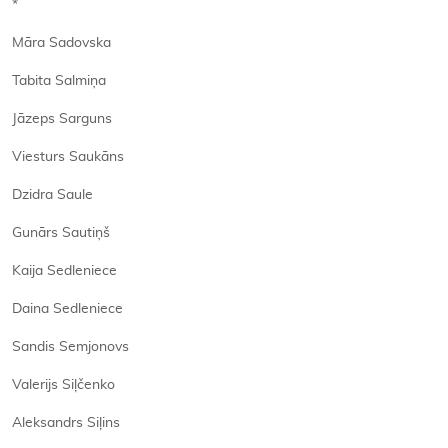
*
Māra Sadovska
Tabita Salmiņa
Jāzeps Sarguns
Viesturs Saukāns
Dzidra Saule
Gunārs Sautiņš
Kaija Sedleniece
Daina Sedleniece
Sandis Semjonovs
Valerijs Siļčenko
Aleksandrs Siļins