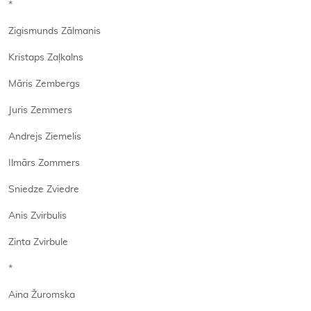
*
Zigismunds Zālmanis
Kristaps Zaļkalns
Māris Zembergs
Juris Zemmers
Andrejs Ziemelis
Ilmārs Zommers
Sniedze Zviedre
Anis Zvirbulis
Zinta Zvirbule
*
Aina Žuromska