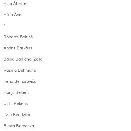
Aina Ābelīte
Alīda Āva
*
Roberts Baltiņš
Andris Barkāns
Baiba Barkāne (Zeiļa)
Rasma Behmane
Irēna Beinaroviča
Harijs Beķeris
Uldis Beķeris
Ilvija Bendzika
Biruta Bernacka