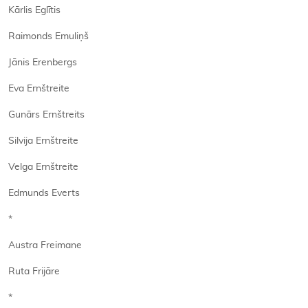
Kārlis Eglītis
Raimonds Emuliņš
Jānis Erenbergs
Eva Ernštreite
Gunārs Ernštreits
Silvija Ernštreite
Velga Ernštreite
Edmunds Everts
*
Austra Freimane
Ruta Frijāre
*