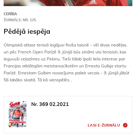
CERĪBA
ŽURNĀLS: NR. 125
Pēdējā iespēja
Olimpiskā atlase tenisā iegājusi finiša taisnē - vēl divas nedēļas,
un pēc French Open Parīzē 9. jūnijā būs zināmi visi tenisisti, kas
ieguvuši ceļazīmes uz Pekinu. Tieši tālab īpaši liela interese par
Francijas atklātajām meistarsacīkstēm un Ernesta Gulbja startu
Parīzē. Ernestam Gulbim nosacījums paliek vecais - 9. jūnijā jābūt
56 labāko skaitā. Tā kā vienspēlēs…
Nr. 369 02.2021
LASI E-ŽURNĀLU