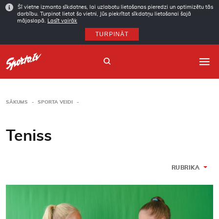
Šī vietne izmanto sīkdatnes, lai uzlabotu lietošanas pieredzi un optimizētu tās
darbību. Turpinot lietot šo vietni, Jūs piekrītat sīkdatņu lietošanai šajā
mājaslapā.
Lasīt vairāk
TURPINĀT
SĀKUMS
SPORTA VEIDI
Sākums
Teniss
Sporta veidi
Autori
RUBRIKA
Arhīvs
Abonēšana