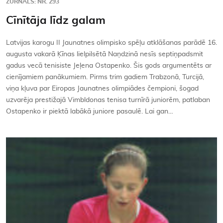
ŽURNĀLS: NR. 293
Cīnītāja līdz galam
Latvijas karogu II Jaunatnes olimpisko spēļu atklāšanas parādē 16.
augusta vakarā Ķīnas lielpilsētā Naņdzinā nesīs septiņpadsmit
gadus vecā tenisiste Jeļena Ostapenko. Šis gods argumentēts ar
cienījamiem panākumiem. Pirms trim gadiem Trabzonā, Turcijā,
viņa kļuva par Eiropas Jaunatnes olimpiādes čempioni, šogad
uzvarēja prestižajā Vimbldonas tenisa turnīrā juniorēm, patlaban
Ostapenko ir piektā labākā juniore pasaulē. Lai gan…