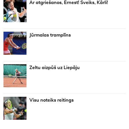
Ar atgriešanos, Ernest! Sveiks, Kārli!
Jūrmalas tramplīns
Zeltu aizpūš uz Liepāju
Visu noteiks reitings