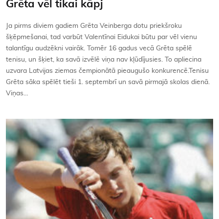
Grēta vēl tikai kāpj
Ja pirms diviem gadiem Grēta Veinberga dotu priekšroku
šķēpmešanai, tad varbūt Valentīnai Eidukai būtu par vēl vienu
talantīgu audzēkni vairāk. Tomēr 16 gadus vecā Grēta spēlē
tenisu, un šķiet, ka savā izvēlē viņa nav kļūdījusies. To apliecina
uzvara Latvijas ziemas čempionātā pieaugušo konkurencē.Tenisu
Grēta sāka spēlēt tieši 1. septembrī un savā pirmajā skolas dienā.
Viņas…