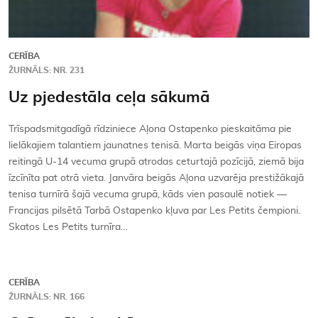
CERĪBA
ŽURNĀLS: NR. 231
Uz pjedestāla ceļa sākumā
Trīspadsmitgadīgā rīdziniece Aļona Ostapenko pieskaitāma pie
lielākajiem talantiem jaunatnes tenisā. Marta beigās viņa Eiropas
reitingā U-14 vecuma grupā atrodas ceturtajā pozīcijā, ziemā bija
īzcīnīta pat otrā vieta. Janvāra beigās Aļona uzvarēja prestižākajā
tenisa turnīrā šajā vecuma grupā, kāds vien pasaulē notiek —
Francijas pilsētā Tarbā Ostapenko kļuva par Les Petits čempioni.
Skatos Les Petits turnīra…
CERĪBA
ŽURNĀLS: NR. 166