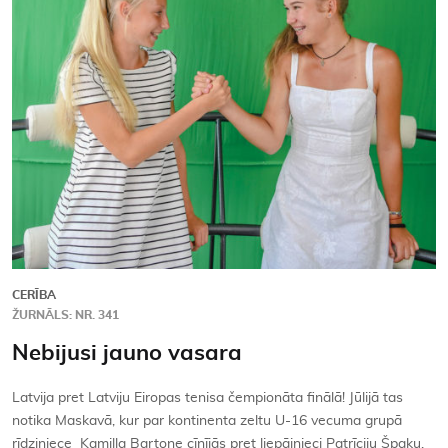
Kontakti
CERĪBA
ŽURNĀLS: NR. 341
Nebijusi jauno vasara
Latvija pret Latviju Eiropas tenisa čempionāta finālā! Jūlijā tas
notika Maskavā, kur par kontinenta zeltu U-16 vecuma grupā
rīdziniece Kamilla Bartone cīnījās pret liepājnieci Patrīciju Špaku.