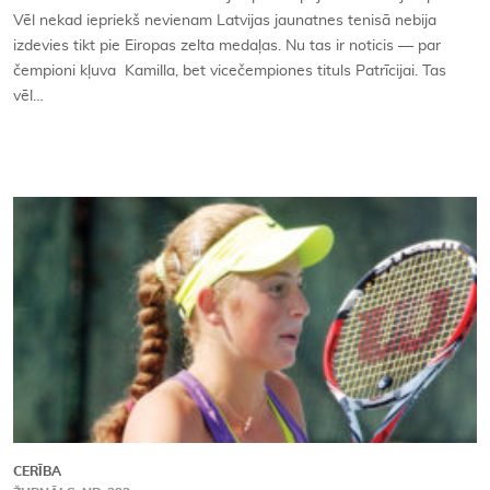
Vēl nekad iepriekš nevienam Latvijas jaunatnes tenisā nebija
izdevies tikt pie Eiropas zelta medaļas. Nu tas ir noticis — par
čempioni kļuva Kamilla, bet vicečempiones tituls Patrīcijai. Tas
vēl…
CERĪBA