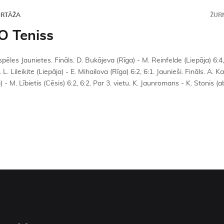
ORTĀŽA
ŽURN
O Teniss
pēles Jaunietes. Fināls. D. Bukājeva (Rīga) - M. Reinfelde (Liepāja) 6:4, 
. L. Lileikite (Liepāja) - E. Mihailova (Rīga) 6:2, 6:1. Jaunieši. Fināls. A. K
) - M. Lībietis (Cēsis) 6:2, 6:2. Par 3. vietu. K. Jaunromans - K. Stonis (ab