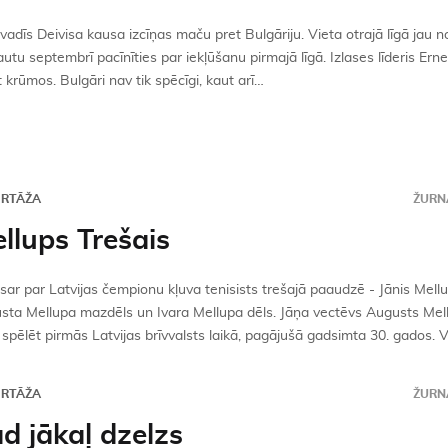
adīs Deivisa kausa izcīņas maču pret Bulgāriju. Vieta otrajā līgā jau 
u septembrī pacīnīties par iekļūšanu pirmajā līgā. Izlases līderis Erne
krūmos. Bulgāri nav tik spēcīgi, kaut arī…
ORTĀŽA
ŽURNĀ
llups Trešais
ar par Latvijas čempionu kļuva tenisists trešajā paaudzē - Jānis Mellu
sta Mellupa mazdēls un Ivara Mellupa dēls. Jāņa vectēvs Augusts Mell
spēlēt pirmās Latvijas brīvvalsts laikā, pagājušā gadsimta 30. gados. Vi
ORTĀŽA
ŽURNĀ
d jākaļ dzelzs