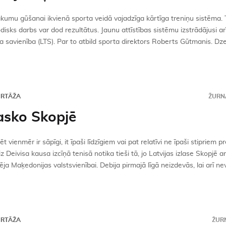
kumu gūšanai ikvienā sporta veidā vajadzīga kārtīga treniņu sistēma. T
isks darbs var dod rezultātus. Jaunu attīstības sistēmu izstrādājusi arī
a savienība (LTS). Par to atbild sporta direktors Roberts Gūtmanis. Dzelz
ORTĀŽA
ŽURNĀ
asko Skopjē
t vienmēr ir sāpīgi, it īpaši līdzīgiem vai pat relatīvi ne īpaši stipriem p
z Deivisa kausa izcīņā tenisā notika tieši tā, jo Latvijas izlase Skopjē ar
ja Maķedonijas valstsvienībai. Debija pirmajā līgā neizdevās, lai arī ne
ORTĀŽA
ŽURN