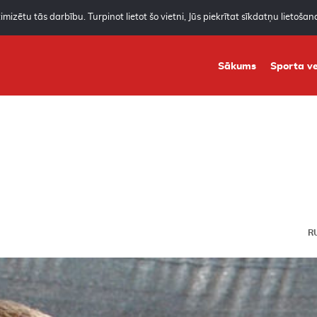
mizētu tās darbību. Turpinot lietot šo vietni, Jūs piekrītat sīkdatņu lietoša
Sākums
Sporta ve
R