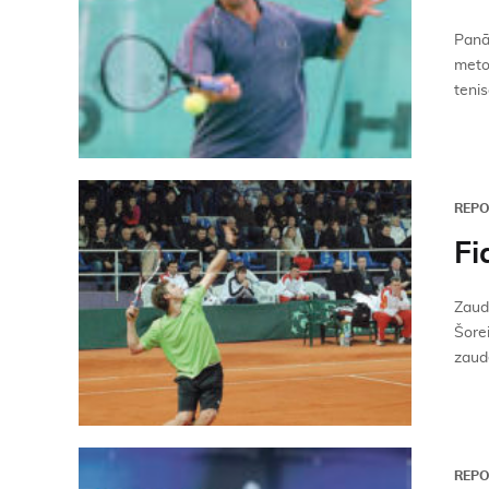
Panā
metod
tenis
REP
Fi
Zaudē
Šorei
zaudē
REP