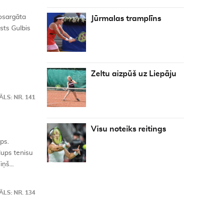
nosargāta
Jūrmalas tramplīns
sts Gulbis
Zeltu aizpūš uz Liepāju
LS: NR. 141
Visu noteiks reitings
ps.
ups tenisu
ņš...
LS: NR. 134