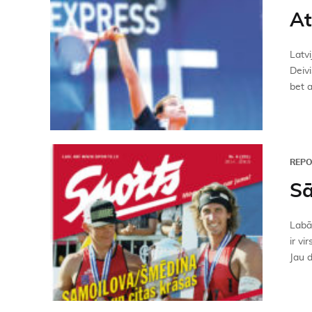
At
Latvi
Deivi
bet a
REP
Sā
Labāk
ir vi
Jau d