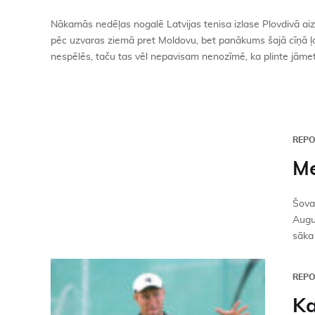
Nākamās nedēļas nogalē Latvijas tenisa izlase Plovdivā aizv
pēc uzvaras ziemā pret Moldovu, bet panākums šajā cīņā ļaut
nespēlēs, taču tas vēl nepavisam nenozīmē, ka plinte jāmet 
REP
Me
Šovas
Augu
sāka 
REP
Ka