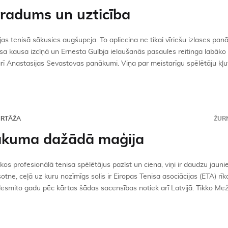
radums un uzticība
jas tenisā sākusies augšupeja. To apliecina ne tikai vīriešu izlases pan
sa kausa izcīņā un Ernesta Gulbja ielaušanās pasaules reitinga labāko 
rī Anastasijas Sevastovas panākumi. Viņa par meistarīgu spēlētāju kļuv
ORTĀŽA
ŽURN
kuma dažādā maģija
os profesionālā tenisa spēlētājus pazīst un ciena, viņi ir daudzu jaunie
rsotne, ceļā uz kuru nozīmīgs solis ir Eiropas Tenisa asociācijas (ETA) rīkot
esmito gadu pēc kārtas šādas sacensības notiek arī Latvijā. Tikko Mež