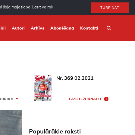
nai šajā mājaslapā.
Lasīt vairāk
TURPINĀT
idi
Autori
Arhīvs
Abonēšana
Kontakti
Nr. 369 02.2021
UBRIKA
LASI E-ŽURNĀLU
Populārākie raksti