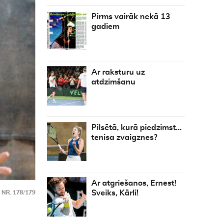
Pirms vairāk nekā 13
gadiem
Ar raksturu uz
atdzimšanu
Pilsētā, kurā piedzimst…
tenisa zvaigznes?
Ar atgriešanos, Ernest!
Sveiks, Kārli!
NR. 178/179