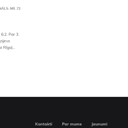
ĀLS: NR. 72
6:2. Par 3.
azijevs
i Rīga)...
Kontakti
Par mums
Jaunumi