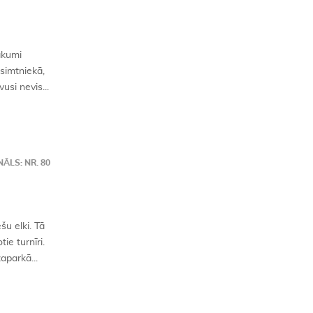
ākumi
simtniekā,
usi nevis...
ĀLS: NR. 80
šu elki. Tā
ie turnīri.
aparkā...