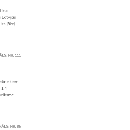
ikai
 Latvijas
s jākaļ...
LS: NR. 111
retiniekiem.
 1:4
veiksme...
ĀLS: NR. 85