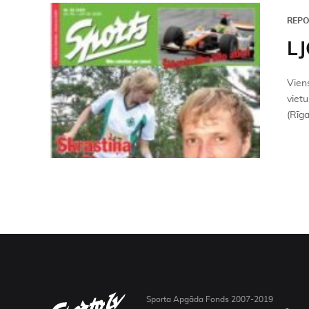
REP
LJ
Viens
vietu
(Rīga
Sporta Apgāda Fonds 2007-2019