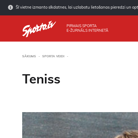
Šī vietne izmanto sīkdatnes, lai uzlabotu lietošanas pieredzi un opti
PIRMAIS SPORTA
E-ŽURNĀLS INTERNETĀ
SĀKUMS
SPORTA VEIDI
Teniss