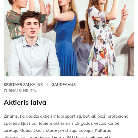
Kontakti
KRISTAPS ZAĻKALNS
GAUDEAMUS
ŽURNĀLS: NR. 354
Aktieris laivā
Zināms, ka daudzi aktieri ir labi sportisti, bet cik bieži profesionāli
sportisti kļūst par labiem aktieriem? 19 gadus vecais kanoe
airētājs Matīss Ozols studē prestižajā Latvijas Kultūras
akadēmijas Jaunā Rīgas teātra (JRT) kursā. Jelgavnieks ir