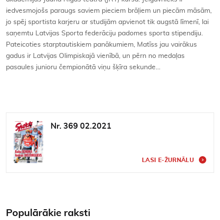
iedvesmojošs paraugs saviem pieciem brāļiem un piecām māsām,
jo spēj sportista karjeru ar studijām apvienot tik augstā līmenī, lai
saņemtu Latvijas Sporta federāciju padomes sporta stipendiju.
Pateicoties starptautiskiem panākumiem, Matīss jau vairākus
gadus ir Latvijas Olimpiskajā vienībā, un pērn no medaļas
pasaules junioru čempionātā viņu šķīra sekunde…
Nr. 369 02.2021
LASI E-ŽURNĀLU
Populārākie raksti