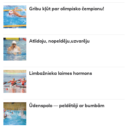
Gribu kļūt par olimpisko čempionu!
Atlidoju, nopeldēju,uzvarēju
Limbažnieka laimes hormons
Ūdenspolo — peldētāji ar bumbām