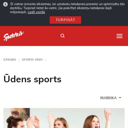
Šī vietne izmanto sīkdatnes, lai uzlabotu lietošanas pieredzi un optimizētu tās
darbību. Turpinot lietot šo vietni, Jūs piekrītat sīkdatņu lietošanai šajā
mājaslapā.
Lasīt vairāk
TURPINĀT
SĀKUMS
SPORTA VEIDI
Sākums
Ūdens sports
Sporta veidi
Autori
RUBRIKA
Arhīvs
Abonēšana