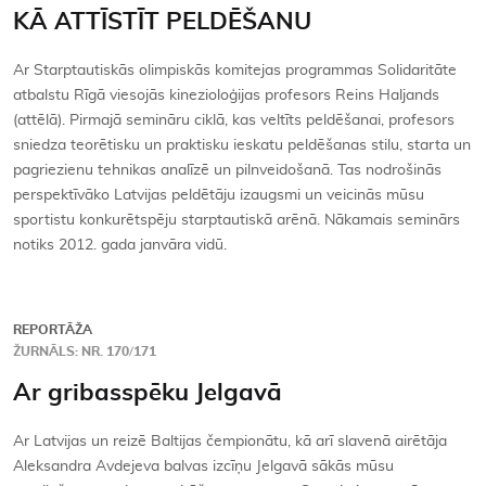
KĀ ATTĪSTĪT PELDĒŠANU
Ar Starptautiskās olimpiskās komitejas programmas Solidaritāte
atbalstu Rīgā viesojās kinezioloģijas profesors Reins Haljands
(attēlā). Pirmajā semināru ciklā, kas veltīts peldēšanai, profesors
sniedza teorētisku un praktisku ieskatu peldēšanas stilu, starta un
pagriezienu tehnikas analīzē un pilnveidošanā. Tas nodrošinās
perspektīvāko Latvijas peldētāju izaugsmi un veicinās mūsu
sportistu konkurētspēju starptautiskā arēnā. Nākamais seminārs
notiks 2012. gada janvāra vidū.
REPORTĀŽA
ŽURNĀLS: NR. 170/171
Ar gribasspēku Jelgavā
Ar Latvijas un reizē Baltijas čempionātu, kā arī slavenā airētāja
Aleksandra Avdejeva balvas izcīņu Jelgavā sākās mūsu