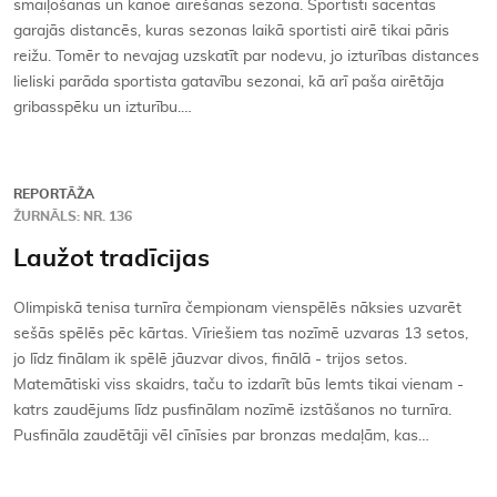
smaiļošanas un kanoe airēšanas sezona. Sportisti sacentās
garajās distancēs, kuras sezonas laikā sportisti airē tikai pāris
reižu. Tomēr to nevajag uzskatīt par nodevu, jo izturības distances
lieliski parāda sportista gatavību sezonai, kā arī paša airētāja
gribasspēku un izturību.…
REPORTĀŽA
ŽURNĀLS: NR. 136
Laužot tradīcijas
Olimpiskā tenisa turnīra čempionam vienspēlēs nāksies uzvarēt
sešās spēlēs pēc kārtas. Vīriešiem tas nozīmē uzvaras 13 setos,
jo līdz finālam ik spēlē jāuzvar divos, finālā - trijos setos.
Matemātiski viss skaidrs, taču to izdarīt būs lemts tikai vienam -
katrs zaudējums līdz pusfinālam nozīmē izstāšanos no turnīra.
Pusfināla zaudētāji vēl cīnīsies par bronzas medaļām, kas…