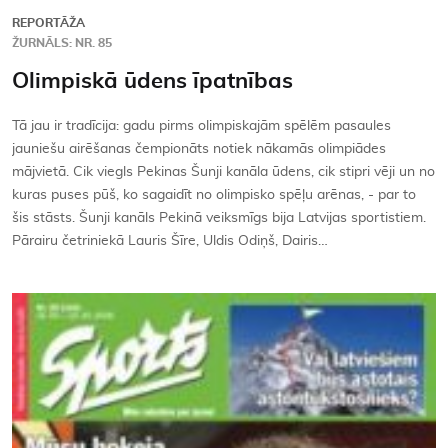
REPORTĀŽA
ŽURNĀLS: NR. 85
Olimpiskā ūdens īpatnības
Tā jau ir tradīcija: gadu pirms olimpiskajām spēlēm pasaules
jauniešu airēšanas čempionāts notiek nākamās olimpiādes
mājvietā. Cik viegls Pekinas Šunji kanāla ūdens, cik stipri vēji un no
kuras puses pūš, ko sagaidīt no olimpisko spēļu arēnas, - par to
šis stāsts. Šunji kanāls Pekinā veiksmīgs bija Latvijas sportistiem.
Pārairu četriniekā Lauris Šīre, Uldis Odiņš, Dairis…