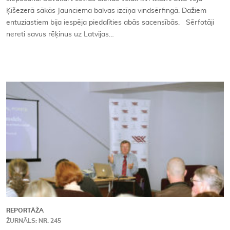
Ķīšezerā sākās Jaunciema balvas izcīņa vindsērfingā. Dažiem
entuziastiem bija iespēja piedalīties abās sacensībās. Sērfotāji
nereti savus rēķinus uz Latvijas…
REPORTĀŽA
ŽURNĀLS: NR. 245