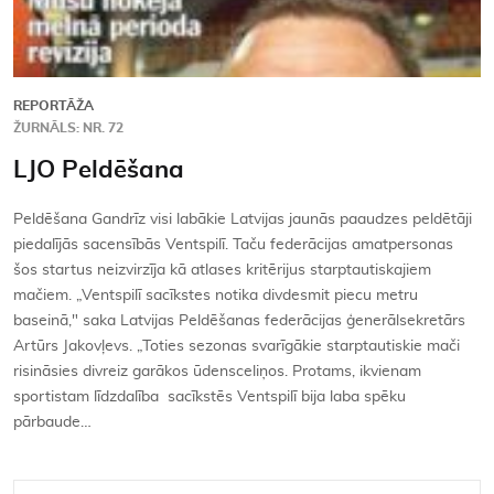
REPORTĀŽA
ŽURNĀLS: NR. 72
LJO Peldēšana
Peldēšana Gandrīz visi labākie Latvijas jaunās paaudzes peldētāji
piedalījās sacensībās Ventspilī. Taču federācijas amatpersonas
šos startus neizvirzīja kā atlases kritērijus starptautiskajiem
mačiem. „Ventspilī sacīkstes notika divdesmit piecu metru
baseinā," saka Latvijas Peldēšanas federācijas ģenerālsekretārs
Artūrs Jakovļevs. „Toties sezonas svarīgākie starptautiskie mači
risināsies divreiz garākos ūdensceliņos. Protams, ikvienam
sportistam līdzdalība sacīkstēs Ventspilī bija laba spēku
pārbaude…