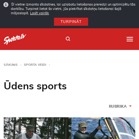
Šī vietne izmanto sīkdatnes, lai uzlabotu lietošanas pieredzi un optimizētu tās
darbību. Turpinot lietot šo vietni, Jūs piekrītat sīkdatņu lietošanai šajā
mājaslapā.
Lasīt vairāk
TURPINĀT
SĀKUMS
SPORTA VEIDI
Sākums
Ūdens sports
Sporta veidi
Autori
RUBRIKA
Arhīvs
Abonēšana