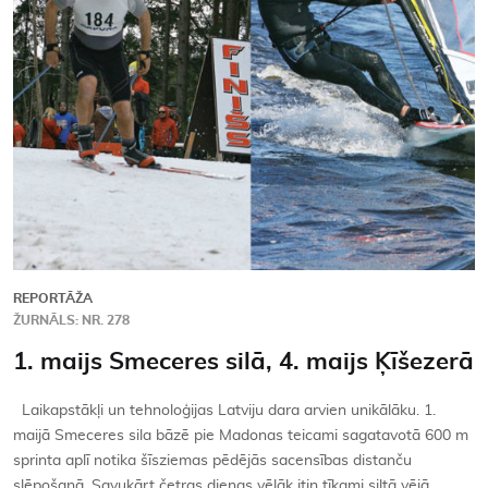
Kontakti
REPORTĀŽA
ŽURNĀLS: NR. 278
1. maijs Smeceres silā, 4. maijs Ķīšezerā
Laikapstākļi un tehnoloģijas Latviju dara arvien unikālāku. 1.
maijā Smeceres sila bāzē pie Madonas teicami sagatavotā 600 m
sprinta aplī notika šīsziemas pēdējās sacensības distanču
slēpošanā. Savukārt četras dienas vēlāk itin tīkami siltā vējā