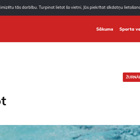
mizētu tās darbību. Turpinot lietot šo vietni, Jūs piekrītat sīkdatņu lietoša
Sākums
Sporta ve
ŽURNĀL
t