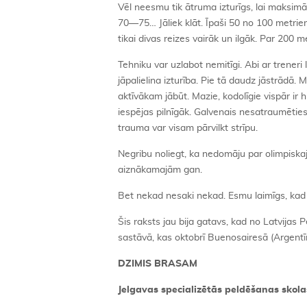
Vēl neesmu tik ātruma izturīgs, lai maksi
70—75… Jāliek klāt. Īpaši 50 no 100 metriem
tikai divas reizes vairāk un ilgāk. Par 200
Tehniku var uzlabot nemitīgi. Abi ar trene
jāpalielina izturība. Pie tā daudz jāstrādā.
aktīvākam jābūt. Mazie, kodolīgie vispār ir 
iespējas pilnīgāk. Galvenais nesatraumēties,
trauma var visam pārvilkt strīpu.
Negribu noliegt, ka nedomāju par olimpisk
aiznākamajām gan.
Bet nekad nesaki nekad. Esmu laimīgs, kad 
Šis raksts jau bija gatavs, kad no Latvijas 
sastāvā, kas oktobrī Buenosairesā (Argent
DZIMIS BRASAM
Jelgavas specializētās peldēšanas skola