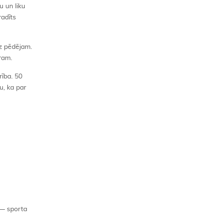
 un liku
radīts
dz pēdējam.
ram.
rība. 50
u, ka par
 — sporta