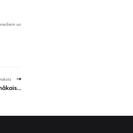
uniešiem un
raksts
nākais…