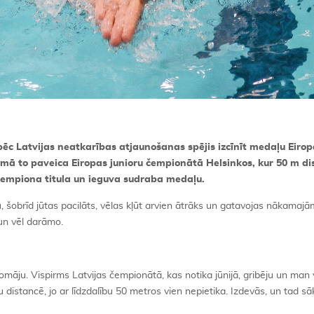
pēc Latvijas neatkarības atjaunošanas spējis izcīnīt medaļu Eiro
kumā to paveica Eiropas junioru čempionātā Helsinkos, kur 50 m d
 čempiona titula un ieguva sudraba medaļu.
 šobrīd jūtas pacilāts, vēlas kļūt arvien ātrāks un gatavojas nākamajā
un vēl darāmo.
āju. Vispirms Latvijas čempionātā, kas notika jūnijā, gribēju un man 
ru distancē, jo ar līdzdalību 50 metros vien nepietika. Izdevās, un tad s