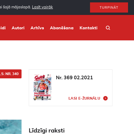
nai šajā mājaslapā.
Lasīt vairāk
TURPINĀT
idi
Autori
Arhīvs
Abonēšana
Kontakti
S: NR. 340
Nr. 369 02.2021
LASI E-ŽURNĀLU
Līdzīgi raksti