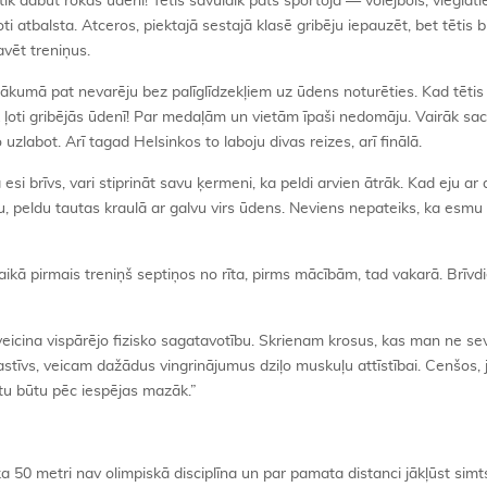
a tik dabūt rokas ūdenī! Tētis savulaik pats sportoja — volejbols, vieglatlē
ti atbalsta. Atceros, piektajā sestajā klasē gribēju iepauzēt, bet tētis b
vēt treniņus.
ākumā pat nevarēju bez palīglīdzekļiem uz ūdens noturēties. Kad tēti
k ļoti gribējās ūdenī! Par medaļām un vietām īpaši nedomāju. Vairāk sa
zlabot. Arī tagad Helsinkos to laboju divas reizes, arī finālā.
si brīvs, vari stiprināt savu ķermeni, ka peldi arvien ātrāk. Kad eju ar
u, peldu tautas kraulā ar galvu virs ūdens. Neviens nepateiks, ka esmu
laikā pirmais treniņš septiņos no rīta, pirms mācībām, tad vakarā. Brīvd
icina vispārējo fizisko sagatavotību. Skrienam krosus, kas man ne sevi
stīvs, veicam dažādus vingrinājumus dziļo muskuļu attīstībai. Cenšos, 
nktu būtu pēc iespējas mazāk.”
a 50 metri nav olimpiskā disciplīna un par pamata distanci jākļūst sim