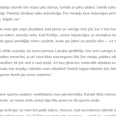
dzēja startēt trīs reizes pēc kārtas, turklāt ar pilnu atdevi. Vairāk sat
js. Piektais ātrākais laiks iedrošināja. Par medaļu klusi iedomājos pirm
is. Kāpēc ne?
as man gan stipri jāuzlabo), kad pirmo un vienīgo reizi jūti, kur ir tavi ko
 un ūdeni, neredzi neko. Kad finišēju, uzreiz nepriecājos, jo vienlaikus b
ais gausi parādījās mans uzvārds, iesitu pa ūdeni un pacēlu dūri — es to
ai vēlāk uzzināju, ka esmu pirmais Latvijas peldētājs, kas zem Latvijas 
ldies trenerītei, jo arī viņai tādu sasniegumu līdz šim nebija, paldies atb
edžeri, tik ļoti viņš ir visā iekšā. Arī bez ģimenes materiālā atbalsta e
lai, kas iespēju robežās mani atbalsta! Varbūt tagad atbalsts būs liel
elgavas domē jau esmu saņēmis.”
diem sporta veidiem, meklēdams man piemērotāko. Karatē likās interes
devās, un mana sirds uzreiz bija tālu prom no šā sporta veida.
ja ievērojis, ka man ļoti patīk ūdens. Atceros, kad vecmāmiņa izlietnē