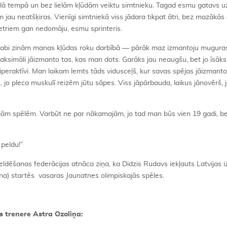
mālā tempā un bez lielām kļūdām veiktu simtnieku. Tagad esmu gatavs 
 jau neatšķiras. Vienīgi simtniekā viss jādara tikpat ātri, bez mazākās 
 metriem gan nedomāju, esmu sprinteris.
ri labi zinām manas kļūdas roku darbībā — pārāk maz izmantoju mugura
 Maksimāli jāizmanto tas, kas man dots. Garāks jau neaugšu, bet jo īsāk
hiperaktīvi. Man laikam lemts tāds vidusceļš, kur savas spējas jāizmant
 jo pleca muskulī reizēm jūtu sāpes. Viss jāpārbauda, laikus jānovērš, j
ajām spēlēm. Varbūt ne par nākamajām, jo tad man būs vien 19 gadi, be
peldu!”
Peldēšanas federācijas atnāca ziņa, ka Didzis Rudavs iekļauts Latvijas i
īna) startēs vasaras
Jaunatnes
olimpiskajās spēles.
s trenere Astra Ozoliņa: