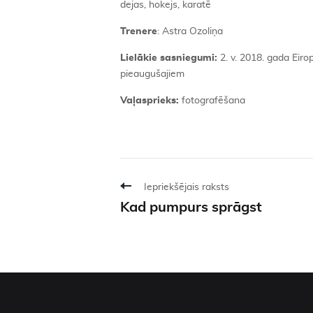
dejas, hokejs, karatē
Trenere
: Astra Ozoliņa
Lielākie sasniegumi:
2. v. 2018. gada Eir
pieaugušajiem
Vaļasprieks:
fotografēšana
Iepriekšējais raksts
Kad pumpurs sprāgst