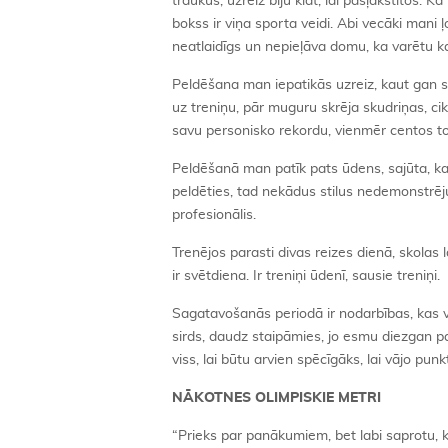
traukus, uzreiz biju klāt, lai pašļakstītos. K
bokss ir viņa sporta veidi. Abi vecāki mani ļo
neatlaidīgs un nepieļāva domu, ka varētu ka
Peldēšana man iepatikās uzreiz, kaut gan s
uz treniņu, pār muguru skrēja skudriņas, ci
savu personisko rekordu, vienmēr centos to u
Peldēšanā man patīk pats ūdens, sajūta, ka e
peldēties, tad nekādus stilus nedemonstrēj
profesionālis.
Trenējos parasti divas reizes dienā, skolas 
ir svētdiena. Ir treniņi ūdenī, sausie treniņi.
Sagatavošanās periodā ir nodarbības, kas ve
sirds, daudz staipāmies, jo esmu diezgan pa
viss, lai būtu arvien spēcīgāks, lai vājo pu
NĀKOTNES OLIMPISKIE METRI
“Prieks par panākumiem, bet labi saprotu, k