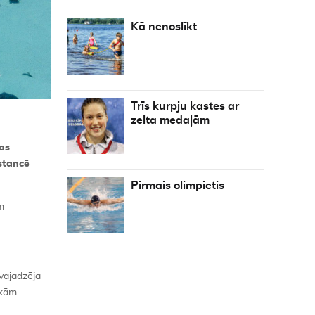
Kā nenoslīkt
Trīs kurpju kastes ar
zelta medaļām
pas
istancē
Pirmais olimpietis
m
vajadzēja
ākām