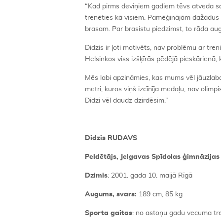
“Kad pirms deviņiem gadiem tēvs atveda sa
trenēties kā visiem. Pamēģinājām dažādus pe
brasam. Par brasistu piedzimst, to rāda au
Didzis ir ļoti motivēts, nav problēmu ar tren
Helsinkos viss izšķīrās pēdējā pieskārienā,
Mēs labi apzināmies, kas mums vēl jāuzlabo 
metri, kuros viņš izcīnīja medaļu, nav olimpi
Didzi vēl daudz dzirdēsim.”
Didzis RUDAVS
Peldētājs, Jelgavas Spīdolas ģimnāzijas 
Dzimis
: 2001. gada 10. maijā Rīgā
Augums, svars:
189 cm, 85 kg
Sporta gaitas
: no astoņu gadu vecuma tre