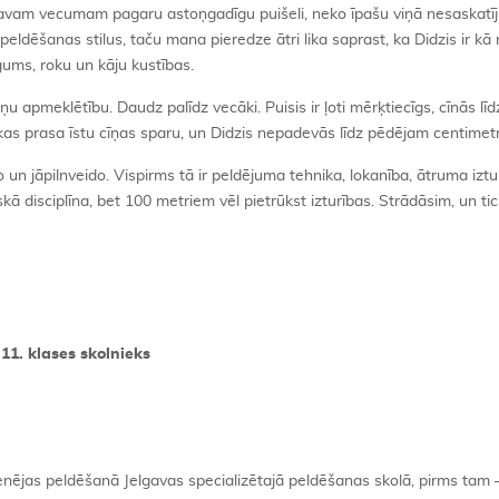
vam vecumam pagaru astoņgadīgu puišeli, neko īpašu viņā nesaskatīju
ldēšanas stilus, taču mana pieredze ātri lika saprast, ka Didzis ir kā 
gums, roku un kāju kustības.
iņu apmeklētību. Daudz palīdz vecāki. Puisis ir ļoti mērķtiecīgs, cīnās lī
 kas prasa īstu cīņas sparu, un Didzis nepadevās līdz pēdējam centimet
un jāpilnveido. Vispirms tā ir peldējuma tehnika, lokanība, ātruma iztu
skā disciplīna, bet 100 metriem vēl pietrūkst izturības. Strādāsim, un tic
11. klases skolnieks
nējas peldēšanā Jelgavas specializētajā peldēšanas skolā, pirms tam