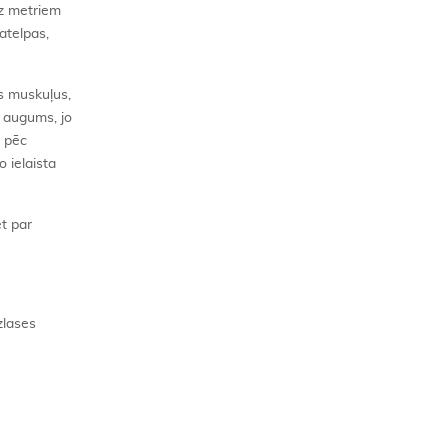
uz metriem
atelpas,
s muskuļus,
s augums, jo
o pēc
o ielaista
t par
zlases