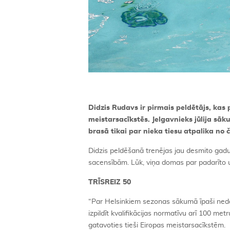
Didzis Rudavs ir pirmais peldētājs, kas 
meistarsacīkstēs. Jelgavnieks jūlija sā
brasā tikai par nieka tiesu atpalika no
Didzis peldēšanā trenējas jau desmito gadu,
sacensībām. Lūk, viņa domas par padarīto 
TRĪSREIZ 50
“Par Helsinkiem sezonas sākumā īpaši nedom
izpildīt kvalifikācijas normatīvu arī 100 met
gatavoties tieši Eiropas meistarsacīkstēm.