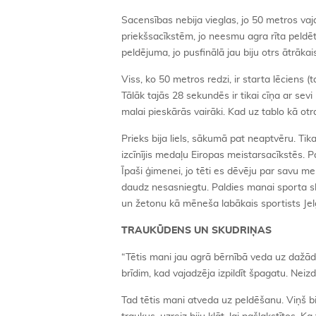
Sacensības nebija vieglas, jo 50 metros vaja
priekšsacīkstēm, jo neesmu agra rīta peldētā
peldējuma, jo pusfinālā jau biju otrs ātrāka
Viss, ko 50 metros redzi, ir starta lēciens (t
Tālāk tajās 28 sekundēs ir tikai cīņa ar sevi
malai pieskārās vairāki. Kad uz tablo kā otr
Prieks bija liels, sākumā pat neaptvēru. Tik
izcīnījis medaļu Eiropas meistarsacīkstēs. Pa
Īpaši ģimenei, jo tēti es dēvēju par savu men
daudz nesasniegtu. Paldies manai sporta sko
un žetonu kā mēneša labākais sportists J
TRAUKŪDENS UN SKUDRIŅAS
“Tētis mani jau agrā bērnībā veda uz dažā
brīdim, kad vajadzēja izpildīt špagatu. Neiz
Tad tētis mani atveda uz peldēšanu. Viņš bi