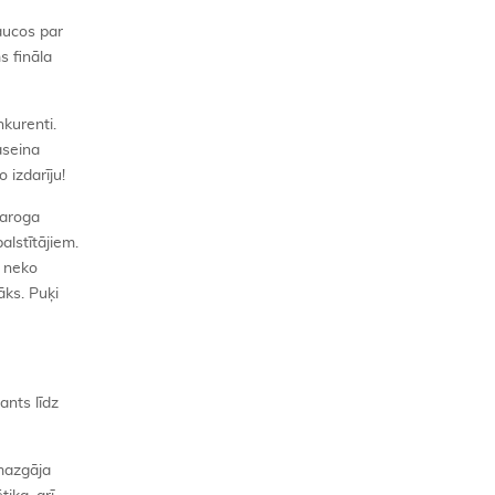
raucos par
s fināla
nkurenti.
aseina
 izdarīju!
karoga
alstītājiem.
s neko
āks. Puķi
ants līdz
 mazgāja