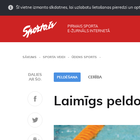
Šī vietne izmanto sīkdatnes, lai uzlabotu lietošanas pieredzi un opti
PIRMAIS SPORTA
E-ŽURNĀLS INTERNETĀ
SĀKUMS
SPORTA VEIDI
ŪDENS SPORTS
DALIES
CERĪBA
PELDĒŠANA
AR ŠO:
Laimīgs peldo