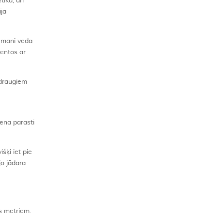
tika, arī
ija
s mani veda
centos ar
 draugiem
iena parasti
šķi iet pie
jo jādara
ts metriem.