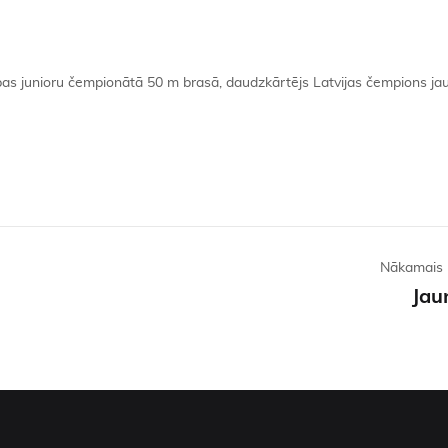
opas junioru čempionātā 50 m brasā, daudzkārtējs Latvijas čempions ja
Nākamais 
Jau