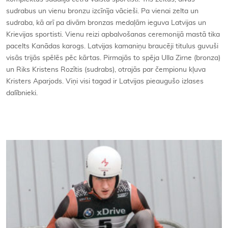
sudrabus un vienu bronzu izcīnīja vācieši. Pa vienai zelta un
sudraba, kā arī pa divām bronzas medaļām ieguva Latvijas un
Krievijas sportisti. Vienu reizi apbalvošanas ceremonijā mastā tika
pacelts Kanādas karogs. Latvijas kamaniņu braucēji titulus guvuši
visās trijās spēlēs pēc kārtas. Pirmajās to spēja Ulla Zirne (bronza)
un Riks Kristens Rozītis (sudrabs), otrajās par čempionu kļuva
Kristers Aparjods. Viņi visi tagad ir Latvijas pieaugušo izlases
dalībnieki.