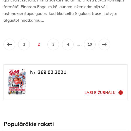
ģenerālsekretārs. Pirmā saskarsme ar FIL (Trašu būves komisijas
formātā) Einaram Fogelim kā jaunam inženierim bija vēl
astoņdesmitajos gados, kad tika celta Siguldas trase. Latvijai
atgūstot neatkarību,…
1
2
3
4
…
10
Nr. 369 02.2021
LASI E-ŽURNĀLU
Populārākie raksti