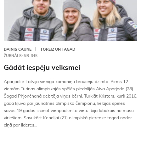
DAINIS CAUNE
TOREIZ UN TAGAD
ŽURNĀLS: NR. 345
Gādāt iespēju veiksmei
Aparjodi ir Latvijā vienīgā kamaniņu braucēju dzimta. Pirms 12
ziemām Turīnas olimpiskajās spēlēs piedalījās Aiva Aparjode (28).
Šogad Phjončhanā debitēja viņas bērni. Turklāt Kristers, kurš 2016.
gadā kļuva par jaunatnes olimpisko čempionu, lielajās spēlēs
savos 19 gados izcīnot vienpadsmito vietu, bija labākais no mūsu
vīriešiem. Savukārt Kendijai (21) olimpiskā pieredze tagad noder
cīņā par līderes…