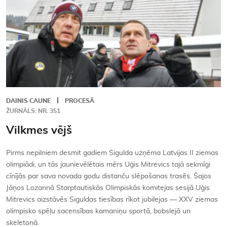
DAINIS CAUNE
PROCESĀ
ŽURNĀLS: NR. 351
Vilkmes vējš
Pirms nepilniem desmit gadiem Sigulda uzņēma Latvijas II ziemas
olimpiādi, un tās jaunievēlētais mērs Uģis Mitrevics tajā sekmīgi
cīnījās par sava novada godu distanču slēpošanas trasēs. Šajos
Jāņos Lozannā Starptautiskās Olimpiskās komitejas sesijā Uģis
Mitrevics aizstāvēs Siguldas tiesības rīkot jubilejas — XXV ziemas
olimpisko spēļu sacensības kamaniņu sportā, bobslejā un
skeletonā.