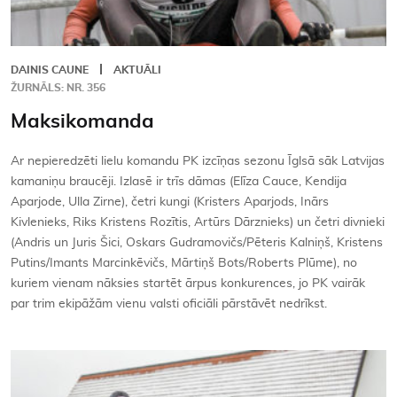
DAINIS CAUNE
AKTUĀLI
ŽURNĀLS: NR. 356
Maksikomanda
Ar nepieredzēti lielu komandu PK izcīņas sezonu Īglsā sāk Latvijas
kamaniņu braucēji. Izlasē ir trīs dāmas (Elīza Cauce, Kendija
Aparjode, Ulla Zirne), četri kungi (Kristers Aparjods, Inārs
Kivlenieks, Riks Kristens Rozītis, Artūrs Dārznieks) un četri divnieki
(Andris un Juris Šici, Oskars Gudramovičs/Pēteris Kalniņš, Kristens
Putins/Imants Marcinkēvičs, Mārtiņš Bots/Roberts Plūme), no
kuriem vienam nāksies startēt ārpus konkurences, jo PK vairāk
par trim ekipāžām vienu valsti oficiāli pārstāvēt nedrīkst.