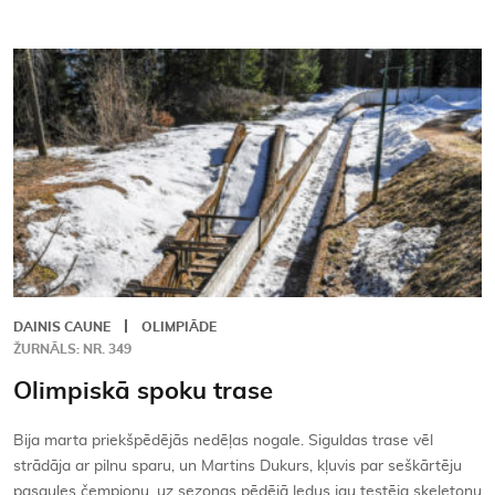
DAINIS CAUNE
OLIMPIĀDE
ŽURNĀLS: NR. 349
Olimpiskā spoku trase
Bija marta priekšpēdējās nedēļas nogale. Siguldas trase vēl
strādāja ar pilnu sparu, un Martins Dukurs, kļuvis par seškārtēju
pasaules čempionu, uz sezonas pēdējā ledus jau testēja skeletonu