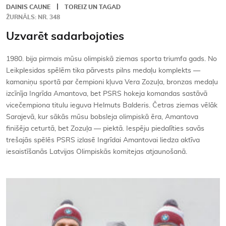
DAINIS CAUNE
TOREIZ UN TAGAD
ŽURNĀLS: NR. 348
Uzvarēt sadarbojoties
1980. bija pirmais mūsu olimpiskā ziemas sporta triumfa gads. No
Leikplesidas spēlēm tika pārvests pilns medaļu komplekts —
kamaniņu sportā par čempioni kļuva Vera Zozuļa, bronzas medaļu
izcīnīja Ingrīda Amantova, bet PSRS hokeja komandas sastāvā
vicečempiona titulu ieguva Helmuts Balderis. Četras ziemas vēlāk
Sarajevā, kur sākās mūsu bobsleja olimpiskā ēra, Amantova
finišēja ceturtā, bet Zozuļa — piektā. Iespēju piedalīties savās
trešajās spēlēs PSRS izlasē Ingrīdai Amantovai liedza aktīva
iesaistīšanās Latvijas Olimpiskās komitejas atjaunošanā.