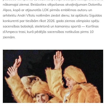
nākamajai ziemai. Beidzoties slēpošanas atvaļinājumam Dolomītu
Alpos, kopā ar atjaunotās LOK pirmās emblēmas autoru un
arhitektu Andri Vītolu nolēmām ziedot dienu, lai aplūkotu Siguldas
konkurenti par tiesībām rīkot 2026. gada ziemas olimpisko spēļu
sacensības bobslejā, skeletonā un kamaniņu sportā — Kortīnas
d’Ampeco trasi, kurā pēdējās sacensības notikušas pirms 10
ziemām.