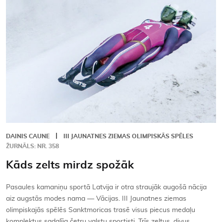
Kontakti
DAINIS CAUNE
III JAUNATNES ZIEMAS OLIMPISKĀS SPĒLES
ŽURNĀLS: NR. 358
Kāds zelts mirdz spožāk
Pasaules kamaniņu sportā Latvija ir otra straujāk augošā nācija
aiz augstās modes nama — Vācijas. III Jaunatnes ziemas
olimpiskajās spēlēs Sanktmoricas trasē visus piecus medaļu
komplektus sadalīja četru valstu sportisti. Trīs zeltus, divus