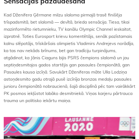
Sensācijas pazaudēšana
Kad Dženifera Ģērmane milzu slaloma pirmajā trasē finišēja
trīspadsmitā, bet slalomā — devītā, brieda sensācija. Tiesa, tikai
mazinformēto rietumnieku, TV kanālu Olympic Channel ieskaitot,
izpratnē. Toties Eurosport krievu komentētājs, senāk pazīstamais
kalnu slēpotājs, trīskāršais olimpietis Vladimirs Andrejevs norādīja,
ka tas nav nekāds brīnums, bet gan tradīciju turpinājums,
atgādinot, ka Jānis Ciaguns bijis PSRS čempions slalomā un jau
septiņdesmitajos gados startējis gan pasaules čempionātā, gan
Pasaules kausa izcīņā. Savukārt Dženiferas māte Ulla Lodziņa
astoņdesmito gadu otrajā pusē izcīnīja bronzas medaļu pasaules
junioru čempionātā nobraucienā, šajā disciplīnā pēc tam vairākkārt
PK posmos iekļūstot labāko desmitniekā. Viņas karjeru pārtrauca
trauma un politisko iekārtu maiņa.