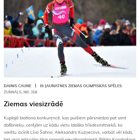
Kontakti
DAINIS CAUNE
III JAUNATNES ZIEMAS OLIMPISKĀS SPĒLES
ŽURNĀLS: NR. 358
Ziemas viesizrādē
Kuplajā biatlona konkurencē, kas puišiem pārsniedza pat simt
dalībnieku, cerējām uz kādu vietu labāko trīsdesmitniekā, ko
varētu izcīnīt Līva Šahno, Aleksandrs Kuzņecovs, varbūt vēl kāds,
bet reizi iekļuvām tikai pirmajā piecdesmitniekā (Ņikita Kondrašovs