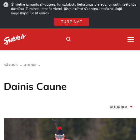
Šī vietne izmanto sīkdatnes, lai uzlabotu lietošanas pieredzi un optimizētu tās
darbību. Turpinot lietot šo vietni, Jūs piekrītat sīkdatņu lietošanai šajā
mājaslapā.
Lasīt vairāk
TURPINĀT
SĀKUMS
AUTORI
Sākums
Dainis Caune
Sporta veidi
Autori
RUBRIKA
Arhīvs
Abonēšana