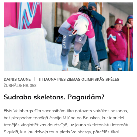
DAINIS CAUNE
III JAUNATNES ZIEMAS OLIMPISKĀS SPĒLES
ŽURNĀLS: NR. 358
Sudraba skeletons. Pagaidām?
Elvis Veinbergs šīm sacensībām tika gatavots vairākas sezonas,
bet piecpadsmitgadīgā Annija Miļūne no Bauskas, kur iepriekš
trenējās vieglatlētikas daudzcīņā, uz jauno skeletonistu internātu
Siguldā, kur jau dzīvoja taurupietis Veinbergs, pārcēlās tikai