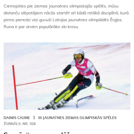
Ciemojoties pie ziemas Jaunatnes olimpiskajās spēlēs, mūsu
distanču slēpotājiem nācās startēt arī kādā retākā disciplīnā, kurā
pirmo pieredzi viņi guvuši Latvijas jaunatnes olimpiādēs Ērgļos.
Runa ir par arvien populārāko ski krosu.
DAINIS CAUNE
III JAUNATNES ZIEMAS OLIMPISKĀS SPĒLES
ŽURNĀLS: NR. 358