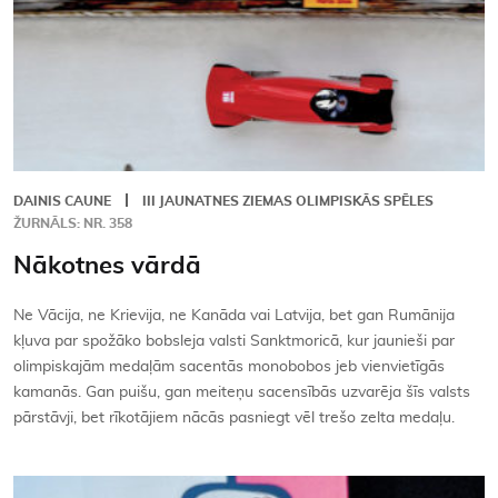
DAINIS CAUNE
III JAUNATNES ZIEMAS OLIMPISKĀS SPĒLES
ŽURNĀLS: NR. 358
Nākotnes vārdā
Ne Vācija, ne Krievija, ne Kanāda vai Latvija, bet gan Rumānija
kļuva par spožāko bobsleja valsti Sanktmoricā, kur jaunieši par
olimpiskajām medaļām sacentās monobobos jeb vienvietīgās
kamanās. Gan puišu, gan meiteņu sacensībās uzvarēja šīs valsts
pārstāvji, bet rīkotājiem nācās pasniegt vēl trešo zelta medaļu.