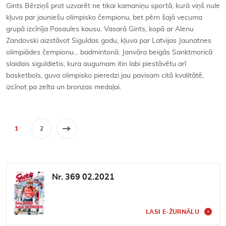
Gints Bērziņš prot uzvarēt ne tikai kamaniņu sportā, kurā viņš nule
kļuva par jauniešu olimpisko čempionu, bet pērn šajā vecuma
grupā izcīnīja Pasaules kausu. Vasarā Gints, kopā ar Alenu
Zandovski aizstāvot Siguldas godu, kļuva par Latvijas Jaunatnes
olimpiādes čempionu... badmintonā. Janvāra beigās Sanktmoricā
slaidais siguldietis, kura augumam itin labi piestāvētu arī
basketbols, guva olimpisko pieredzi jau pavisam citā kvalitātē,
izcīnot pa zelta un bronzas medaļai.
1
2
Nr. 369 02.2021
LASI E-ŽURNĀLU