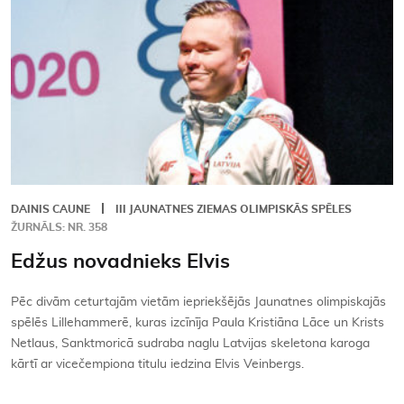
DAINIS CAUNE
III JAUNATNES ZIEMAS OLIMPISKĀS SPĒLES
ŽURNĀLS: NR. 358
Edžus novadnieks Elvis
Pēc divām ceturtajām vietām iepriekšējās Jaunatnes olimpiskajās
spēlēs Lillehammerē, kuras izcīnīja Paula Kristiāna Lāce un Krists
Netlaus, Sanktmoricā sudraba naglu Latvijas skeletona karoga
kārtī ar vicečempiona titulu iedzina Elvis Veinbergs.