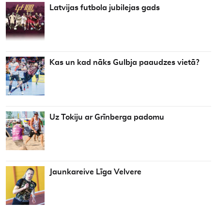
Latvijas futbola jubilejas gads
Kas un kad nāks Gulbja paaudzes vietā?
Uz Tokiju ar Grīnberga padomu
Jaunkareive Līga Velvere