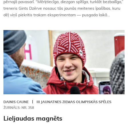
pērnajā pavasarī. “Mērķtiecīga, diezgan spītīga, turklāt bezbailīga,”
treneris Gints Dzērve nosauc tās jaunās meitenes īpašības, kuru
dēļ viņš piekritis trakam eksperimentam — pusgada laikā…
DAINIS CAUNE
III JAUNATNES ZIEMAS OLIMPISKĀS SPĒLES
ŽURNĀLS: NR. 358
Lieljaudas magnēts