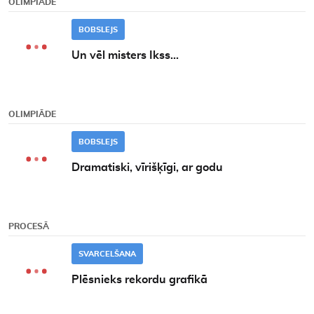
OLIMPIĀDE
BOBSLEJS
Un vēl misters Ikss...
OLIMPIĀDE
BOBSLEJS
Dramatiski, vīrišķīgi, ar godu
PROCESĀ
SVARCELŠANA
Plēsnieks rekordu grafikā