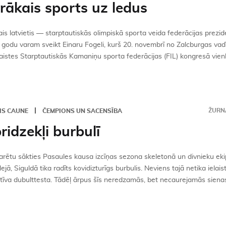
rākais sports uz ledus
is latvietis — starptautiskās olimpiskā sporta veida federācijas prezid
 godu varam sveikt Einaru Fogeli, kurš 20. novembrī no Zalcburgas vad
aistes Starptautiskās Kamaniņu sporta federācijas (FIL) kongresā vienba
ŽURNĀ
IS CAUNE
ČEMPIONS UN SACENSĪBA
ridzekļi burbulī
varētu sākties Pasaules kausa izcīņas sezona skeletonā un divnieku e
ejā, Siguldā tika radīts kovidizturīgs burbulis. Neviens tajā netika ielais
īva dubulttesta. Tādēļ ārpus šīs neredzamās, bet necaurejamās sienas 