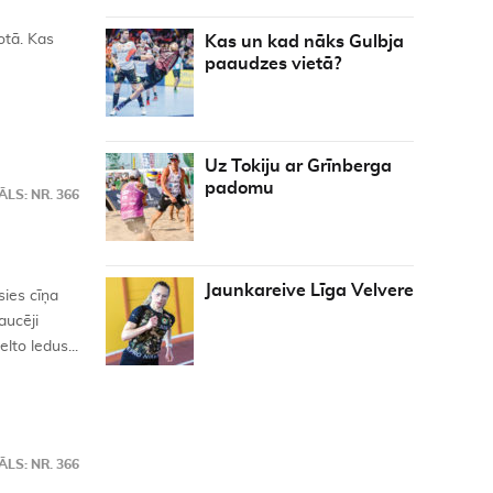
otā. Kas
Kas un kad nāks Gulbja
paaudzes vietā?
Uz Tokiju ar Grīnberga
padomu
LS: NR. 366
Jaunkareive Līga Velvere
sies cīņa
aucēji
lto ledus...
LS: NR. 366