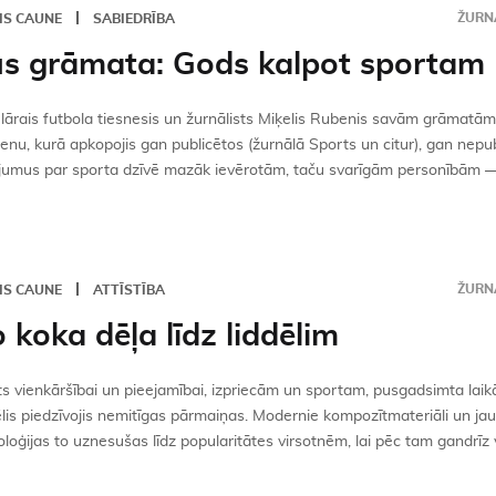
ŽURNĀ
IS CAUNE
SABIEDRĪBA
s grāmata: Gods kalpot sportam
ārais futbola tiesnesis un žurnālists Miķelis Rubenis savām grāmatām 
ienu, kurā apkopojis gan publicētos (žurnālā Sports un citur), gan nepu
ījumus par sporta dzīvē mazāk ievērotām, taču svarīgām personībām — 
ŽURNĀ
IS CAUNE
ATTĪSTĪBA
 koka dēļa līdz liddēlim
s vienkāršībai un pieejamībai, izpriecām un sportam, pusgadsimta laik
lis piedzīvojis nemitīgas pārmaiņas. Modernie kompozītmateriāli un ja
loģijas to uznesušas līdz popularitātes virsotnēm, lai pēc tam gandrīz va