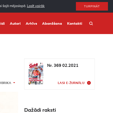
nai šajā mājaslapā.
Lasīt vairāk
TURPINĀT
idi
Autori
Arhīvs
Abonēšana
Kontakti
Nr. 369 02.2021
UBRIKA
LASI E-ŽURNĀLU
Dažādi raksti