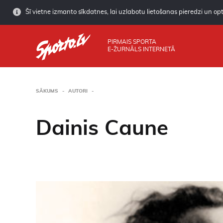
Šī vietne izmanto sīkdatnes, lai uzlabotu lietošanas pieredzi un opti
PIRMAIS SPORTA
E-ŽURNĀLS INTERNETĀ
SĀKUMS
AUTORI
Dainis Caune