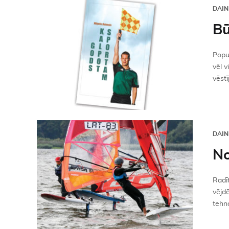
DAIN
Bū
Popul
vēl v
vēst
DAIN
No
Radīt
vējdē
tehno