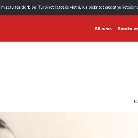
mizētu tās darbību. Turpinot lietot šo vietni, Jūs piekrītat sīkdatņu lietoša
Sākums
Sporta ve
R