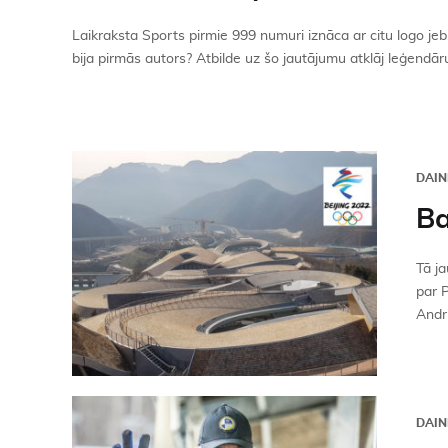
Laikraksta Sports pirmie 999 numuri iznāca ar citu logo jeb, 
bija pirmās autors? Atbilde uz šo jautājumu atklāj leģendāru
DAIN
Ba
Tā ja
par 
Andri
DAIN