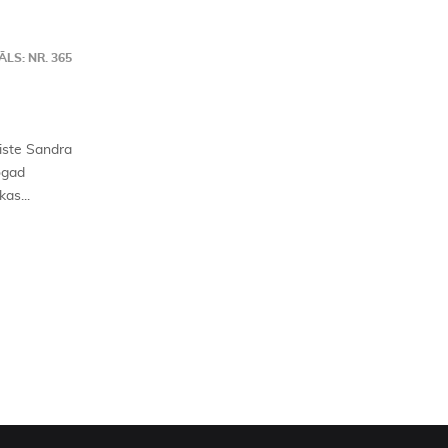
LS: NR. 365
riste Sandra
ogad
as...