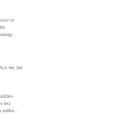
ents! Ar
ītā
lsīgi...
LS: NR. 366
kipāžām
ts bez
palika...