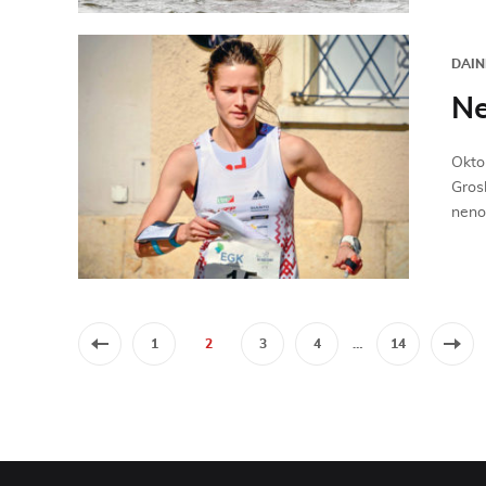
DAIN
Ne
Oktob
Gros
nenot
1
2
3
4
…
14