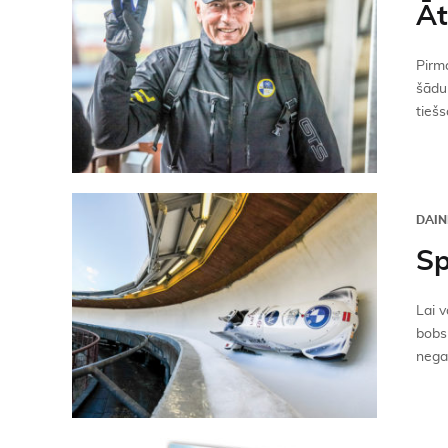
Āt
Pirma
šādu
tiešs
DAIN
Sp
Lai 
bobsl
negat