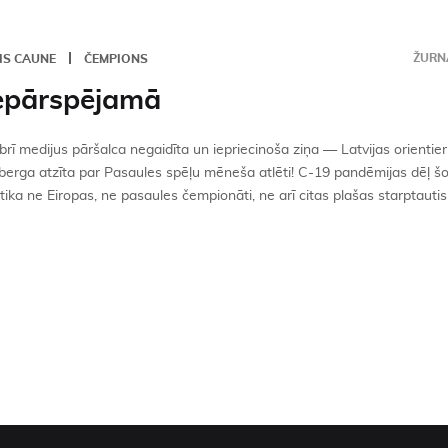
ŽURNĀ
IS CAUNE
ČEMPIONS
pārspējamā
rī medijus pāršalca negaidīta un iepriecinoša ziņa — Latvijas orientie
berga atzīta par Pasaules spēļu mēneša atlēti! C-19 pandēmijas dēļ š
ika ne Eiropas, ne pasaules čempionāti, ne arī citas plašas starptautisk