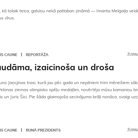
kā tolaik teica, galviņu nekā patlaban zināmā — Imanta Melgaiļa veid
s vīrus.
ŽURNĀ
IS CAUNE
REPORTĀŽA
udāma, izaicinoša un droša
uno Jaņcjinas trasi, kurā jau pēc gada un nepilniem trim mēnešiem sāk
Pekinas ziemas olimpisko spēļu medaļām, novērtēja mūsu kamaniņu br
s un Juris Šici. Pie šāda glaimojoša secinājuma brāļi nonāca, svaigi uzce
ŽURNĀ
IS CAUNE
RUNĀ PREZIDENTS