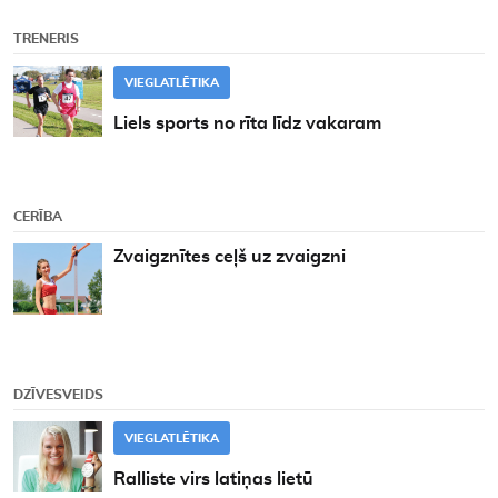
TRENERIS
VIEGLATLĒTIKA
Liels sports no rīta līdz vakaram
CERĪBA
Zvaigznītes ceļš uz zvaigzni
DZĪVESVEIDS
VIEGLATLĒTIKA
Ralliste virs latiņas lietū