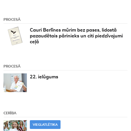
PROCESĀ
Cauri Berlīnes mūrim bez pases, lidostā
pazaudētais pārinieks un citi piedzīvojumi
ceļā
PROCESĀ
22. ielūgums
CERĪBA
VIEGLATLĒTIKA