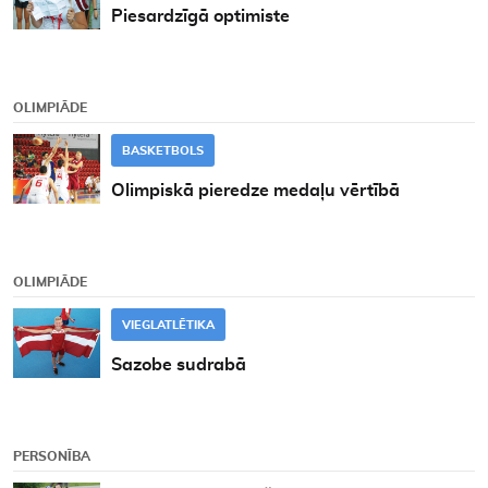
Piesardzīgā optimiste
OLIMPIĀDE
BASKETBOLS
Olimpiskā pieredze medaļu vērtībā
OLIMPIĀDE
VIEGLATLĒTIKA
Sazobe sudrabā
PERSONĪBA