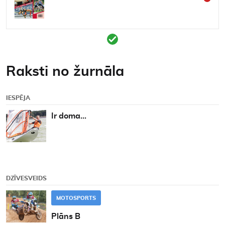
Kontakti
Raksti no žurnāla
IESPĒJA
Ir doma...
DZĪVESVEIDS
MOTOSPORTS
Plāns B