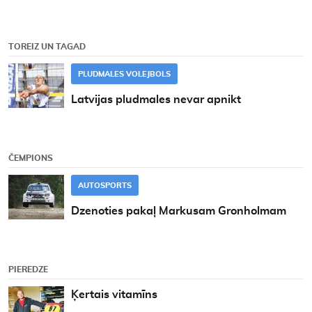
TOREIZ UN TAGAD
PLUDMALES VOLEJBOLS
Latvijas pludmales nevar apnikt
ČEMPIONS
AUTOSPORTS
Dzenoties pakaļ Markusam Gronholmam
PIEREDZE
Ķertais vitamīns